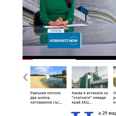
Previous
България е
Румъния потопи
Каква е истината за
О
два шлепа,
"златните" ливади
р
преждение:
натоварени със
край АЕЦ
н
 обяви
скали, в Дунав
"Козлодуй"
б
ев код за
а 29 ма