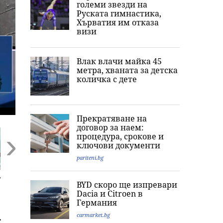
големи звезди на
Руската гимнастика,
Хърватия им отказа
визи
Влак влачи майка 45
метра, хваната за детска
количка с дете
Прекратяване на
договор за наем:
процедура, срокове и
ключови документи
pariteni.bg
Next
у
Разрив в сърцето
Убитият в Пловдив
Цяла България
BYD скоро ще изпревари
на Европа между
- рисуван със
под
Dacia и Citroеn в
Испания и Италия
свастики, с
предупрежден
Германия
обръснати вежди,
НИМХ обяви
горен с цигари
оранжев код з
carmarket.bg
.