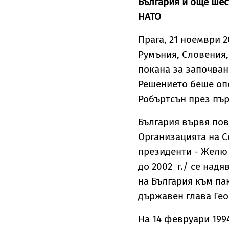
България и още шес
НАТО
Прага, 21 ноември 2
Румъния, Словения,
покана за започван
Решението беше оп
Робъртсън през пър
България вървя пов
Организацията на С
президенти - Желю Ж
до 2002 г./ се над
на България към па
държавен глава Гео
На 14 февруари 199