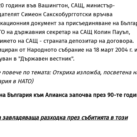
20 години във Вашингтон, САЩ, министър-
дателят Симеон Сакскобургготски връчва
кационния документ за присъединяване на Бълга
ТО на държавния секретар на САЩ Колин Пауъл,
 името на САЩ - страната депозитар на договора.
циран от Народното събрание на 18 март 2004 г. 
уван в "Държавен вестник".
 повече по темата: Откриха изложба, посветена н
ария в НАТО)
а България към Алианса започва през 90-те годи
 завладяваща разходка през събитията в този