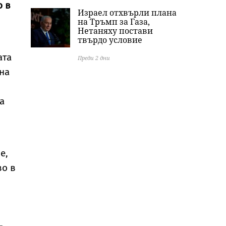
о в
Израел отхвърли плана
на Тръмп за Газа,
Нетаняху постави
твърдо условие
ата
Преди 2 дни
на
а
е,
во в