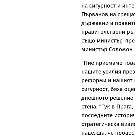
на сигурност и инт
Първанов на срещат
държавни и правит
правителствени рък
също министър-пре
министър Соломон 
"Ние приемаме тов
нашите усилия през
реформи и нашият п
сигурност, бяха оц
днешното решение 
стена. "Тук в Прага
последните историч
стратегическа визи
надежда, че проце