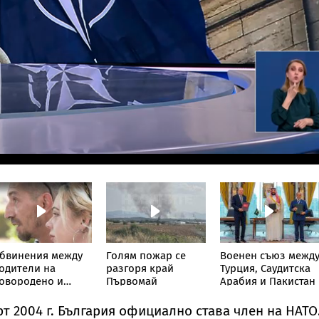
бвинения между
Голям пожар се
Военен съюз межд
одители на
разгоря край
Турция, Саудитска
овородено и
Първомай
Арабия и Пакистан
олница в София
рт 2004 г. България официално става член на НАТО