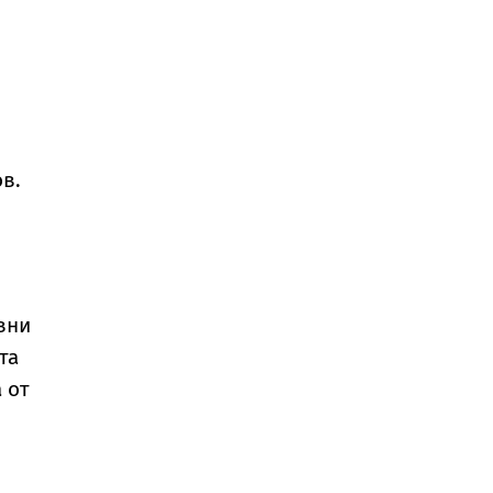
в.
вни
та
 от