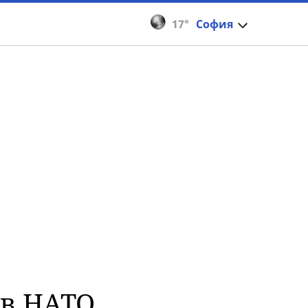
17°
София
 в НАТО