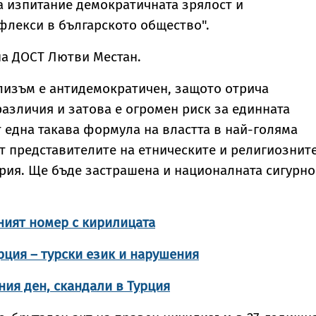
а изпитание демократичната зрялост и
флекси в българското общество".
на ДОСТ Лютви Местан.
лизъм е антидемократичен, защото отрича
азличия и затова е огромен риск за единната
т една такава формула на властта в най-голяма
т представителите на етническите и религиознит
рия. Ще бъде застрашена и националната сигурнос
ният номер с кирилицата
рция – турски език и нарушения
ия ден, скандали в Турция