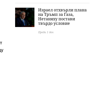
Израел отхвърли плана
на Тръмп за Газа,
Нетаняху постави
твърдо условие
Преди 1 ден
т
щу