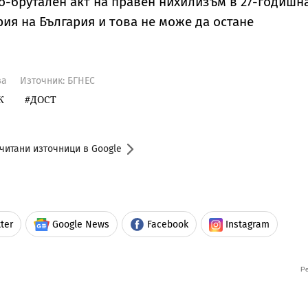
о-брутален акт на правен нихилизъм в 27-годишн
ия на България и това не може да остане
ва
Източник:
БГНЕС
К
ДОСТ
читани източници в Google
ter
Google News
Facebook
Instagram