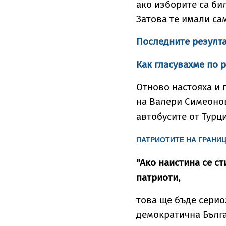
ако изборите са би
Затова те имали са
Последните резулта
Как гласувахме по 
Отново настояха и 
на Валери Симеоно
автобусите от Турц
ПАТРИОТИТЕ НА ГРАНИЦ
"Ако наистина се с
патриоти,
това ще бъде серио
демократична Бълга