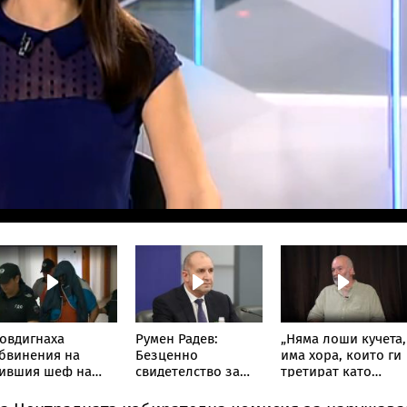
овдигнаха
Румен Радев:
„Няма лоши кучета,
бвинения на
Безценно
има хора, които ги
ившия шеф на
свидетелство за
третират като
иК-Бургас
борбите на
играчки“:
македонските
Треньорът и