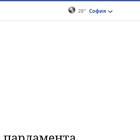
28°
София
в парламента