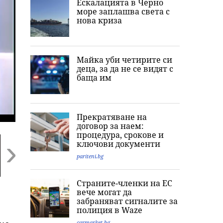
Ескалацията в Черно
море заплашва света с
нова криза
Майка уби четирите си
деца, за да не се видят с
баща им
Прекратяване на
договор за наем:
процедура, срокове и
ключови документи
pariteni.bg
Next
Страните-членки на ЕС
Ужас, деца се
Внимание, НИМХ с
Обвиниха осем
вече могат да
гаврили с
оранжев код за 8
души за фабри
забраняват сигналите за
жертвата, момиче
области, жега до 37
за фентанил в
полиция в Waze
примамило убития
градуса, но и
София, дрогата
в Пловдив
валежи в петък
над 157 млн. е
carmarket.bg