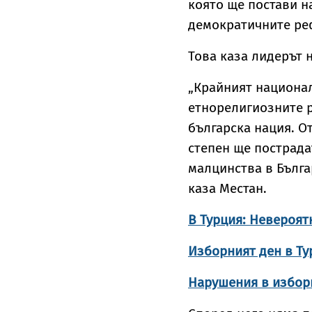
която ще постави н
демократичните ре
Това каза лидерът 
„Крайният национа
етнорелигиозните р
българска нация. О
степен ще пострада
малцинства в Бълга
каза Местан.
В Турция: Невероят
Изборният ден в Ту
Нарушения в изборн