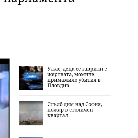
Ужас, деца се гаврили с
жертвата, момиче
примамило убития в
Пловдив
Стълб дим над София,
пожар в столичен
квартал