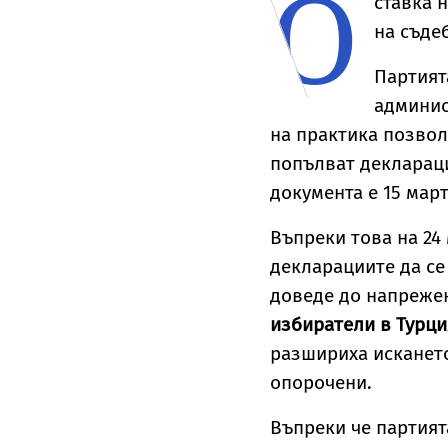
О
ставка 
на съде
Партият
админис
на практика позвол
попълват деклараци
документа е 15 март
Въпреки това на 24
декларациите да се
доведе до напреже
избиратели в Турция
разшириха искането
опорочени.
Въпреки че партията