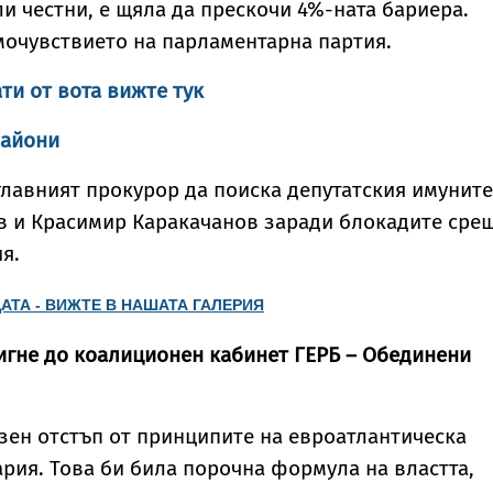
ли честни, е щяла да прескочи 4%-ната бариера.
мочувствието на парламентарна партия.
ти от вота вижте тук
райони
главният прокурор да поиска депутатския имуните
в и Красимир Каракачанов заради блокадите сре
ия.
АТА - ВИЖТЕ В НАШАТА ГАЛЕРИЯ
тигне до коалиционен кабинет ГЕРБ – Обединени
зен отстъп от принципите на евроатлантическа
рия. Това би била порочна формула на властта,