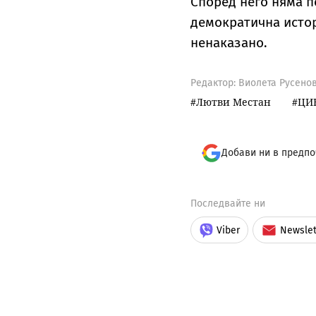
Според него няма п
демократична истор
ненаказано.
Редактор: Виолета Русено
Лютви Местан
ЦИ
Добави ни в предпо
Последвайте ни
Viber
Newslet