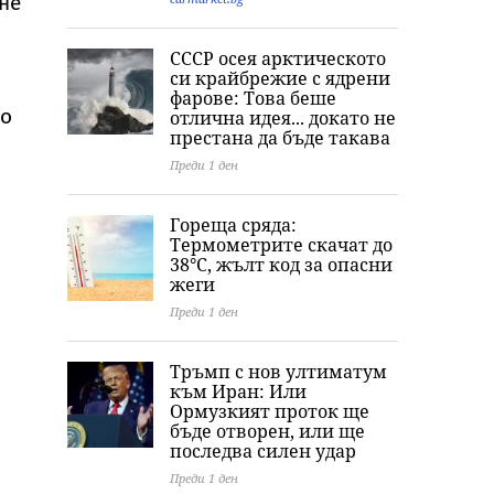
не
СССР осея арктическото
си крайбрежие с ядрени
фарове: Това беше
то
отлична идея... докато не
престана да бъде такава
Преди 1 ден
Гореща сряда:
Термометрите скачат до
38°C, жълт код за опасни
жеги
Преди 1 ден
Тръмп с нов ултиматум
към Иран: Или
Ормузкият проток ще
бъде отворен, или ще
последва силен удар
Преди 1 ден