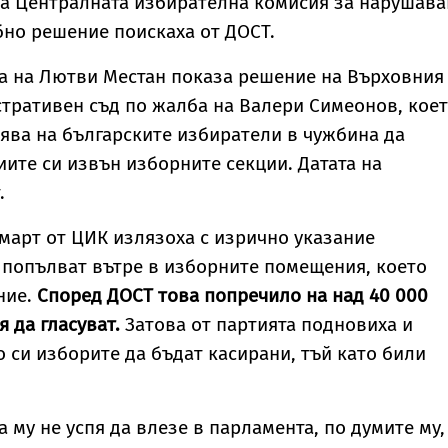
на Централната избирателна комисия за нарушава
българи
зоопсихолог
бно решение поискаха от ДОСТ.
Александър
Георгиев
специално за
а на Лютви Местан показа решение на Върховния
Vesti.bg
тративен съд по жалба на Валери Симеонов, кое
ява на българските избиратели в чужбина да
ите си извън изборните секции. Датата на
.
 март от ЦИК излязоха с изрично указание
 попълват вътре в изборните помещения, което
ние.
Според ДОСТ това попречило на над 40 000
 да гласуват.
Затова от партията подновиха и
 си изборите да бъдат касирани, тъй като били
 му не успя да влезе в парламента, по думите му,