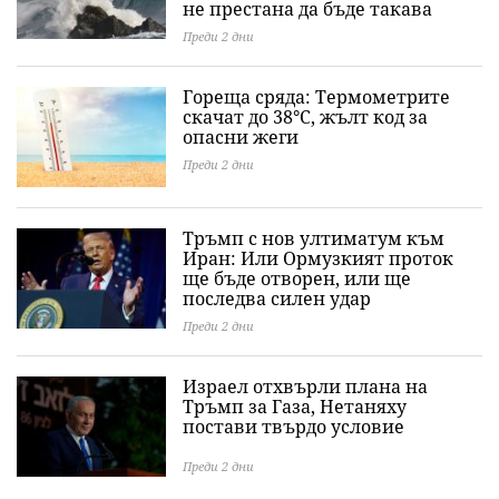
не престана да бъде такава
Преди 2 дни
Гореща сряда: Термометрите
скачат до 38°C, жълт код за
опасни жеги
Преди 2 дни
Тръмп с нов ултиматум към
Иран: Или Ормузкият проток
ще бъде отворен, или ще
последва силен удар
Преди 2 дни
Израел отхвърли плана на
Тръмп за Газа, Нетаняху
постави твърдо условие
Преди 2 дни