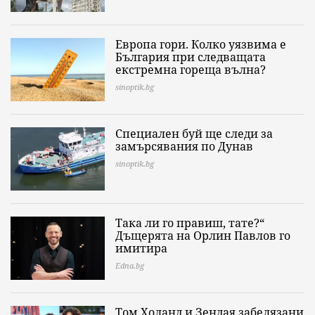
Европа гори. Колко уязвима е
България при следващата
екстремна гореща вълна?
sinoptik.bg
Специален буй ще следи за
замърсявания по Дунав
sinoptik.bg
Така ли го правиш, тате?“
Дъщерята на Орлин Павлов го
имитира
Edna.bg
Том Холанд и Зендая забелязани