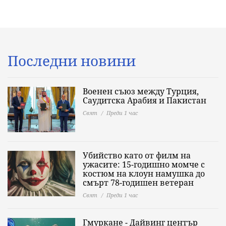
Последни новини
Военен съюз между Турция,
Саудитска Арабия и Пакистан
Свят
Преди 1 час
Убийство като от филм на
ужасите: 15-годишно момче с
костюм на клоун намушка до
смърт 78-годишен ветеран
Свят
Преди 1 час
Гмуркане - Дайвинг център