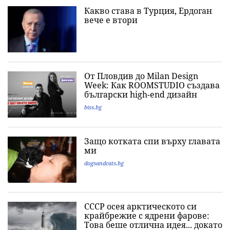
Какво става в Турция, Ердоган
вече е втори
От Пловдив до Milan Design
Week: Как ROOMSTUDIO създава
български high-end дизайн
biss.bg
Защо котката спи върху главата
ми
dogsandcats.bg
СССР осея арктическото си
крайбрежие с ядрени фарове:
Това беше отлична идея... докато