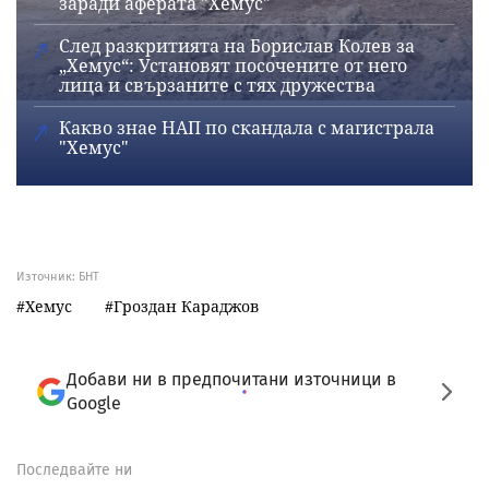
заради аферата "Хемус"
След разкритията на Борислав Колев за
„Хемус“: Установят посочените от него
лица и свързаните с тях дружества
Какво знае НАП по скандала с магистрала
"Хемус"
Източник:
БНТ
Хемус
Гроздан Караджов
Добави ни в предпочитани източници в
Google
Последвайте ни