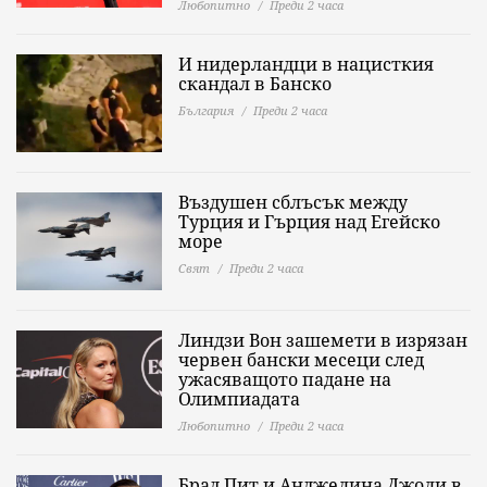
Любопитно
Преди 2 часа
И нидерландци в нацисткия
скандал в Банско
България
Преди 2 часа
Въздушен сблъсък между
Турция и Гърция над Егейско
море
Свят
Преди 2 часа
Линдзи Вон зашемети в изрязан
червен бански месеци след
ужасяващото падане на
Олимпиадата
Любопитно
Преди 2 часа
Брад Пит и Анджелина Джоли в