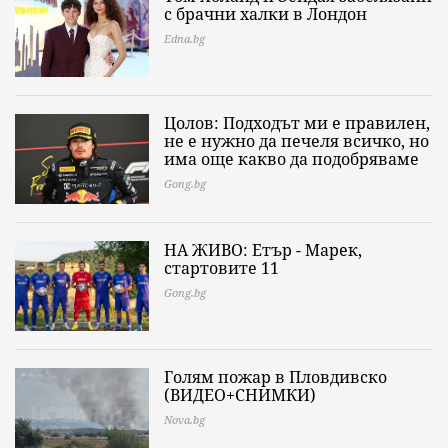
с брачни халки в Лондон
Edna.bg
Цолов: Подходът ми е правилен,
не е нужно да печеля всичко, но
има още какво да подобряваме
Gong.bg
НА ЖИВО: Етър - Марек,
стартовите 11
Gong.bg
Голям пожар в Пловдивско
(ВИДЕО+СНИМКИ)
Nova.bg