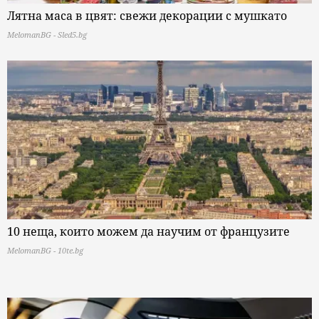
Лятна маса в цвят: свежи декорации с мушкато
MelomanBG - Sled5.bg
10 неща, които можем да научим от французите
MelomanBG - 10te.bg