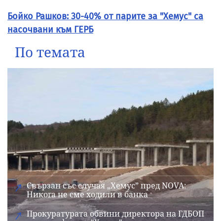
Бойко Рашков: 30-40% от парите за "Хемус" са
насочвани към ГЕРБ
По темата
Свързан със случая „Хемус” пред NOVA:
Никога не сме ходили в банка
Прокуратурата обвини директора на ГДБОП