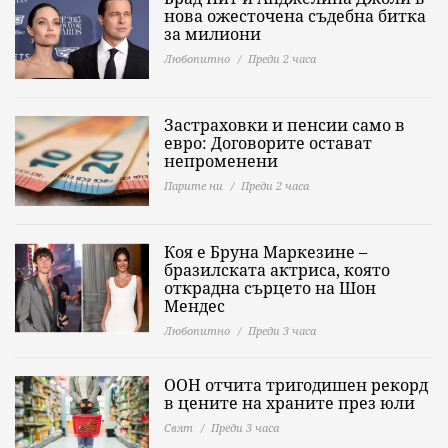
нова ожесточена съдебна битка
за милиони
Любопитно
Преди 2 часа
Застраховки и пенсии само в
евро: Договорите остават
непроменени
Парите ни
Преди 2 часа
Коя е Бруна Маркезине –
бразилската актриса, която
открадна сърцето на Шон
Мендес
Любопитно
Преди 3 часа
ООН отчита тригодишен рекорд
в цените на храните през юли
Свят
Преди 3 часа