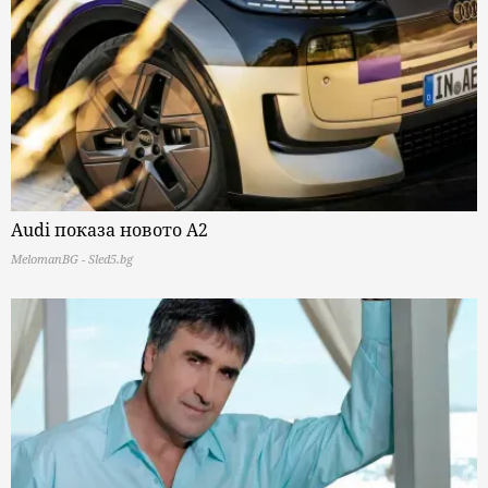
Audi показа новото A2
MelomanBG - Sled5.bg