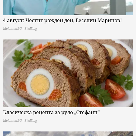
4 август: Честит рожден ден, Веселин Маринов!
MelomanBG - Sled5.bg
Класическа рецепта за руло „Стефани“
MelomanBG - Sled5.bg