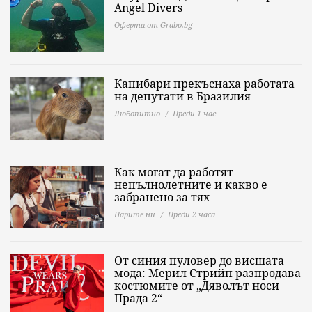
Angel Divers
Оферта от Grabo.bg
Капибари прекъснаха работата
на депутати в Бразилия
Любопитно
Преди 1 час
Как могат да работят
непълнолетните и какво е
забранено за тях
Парите ни
Преди 2 часа
От синия пуловер до висшата
мода: Мерил Стрийп разпродава
костюмите от „Дяволът носи
Прада 2“