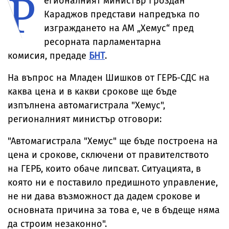
Р
егионалният министър Гроздан
събота
Караджов представи напредъка по
изграждането на АМ „Хемус“ пред
ресорната парламентарна
комисия, предаде
БНТ
.
На въпрос на Младен Шишков от ГЕРБ-СДС на
каква цена и в какви срокове ще бъде
изпълнена автомагистрала "Хемус",
регионалният министър отговори:
"Автомагистрала "Хемус" ще бъде построена на
цена и срокове, сключени от правителството
на ГЕРБ, които обаче липсват. Ситуацията, в
която ни е поставило предишното управление,
не ни дава възможност да дадем срокове и
основната причина за това е, че в бъдеще няма
да строим незаконно".