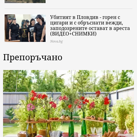
Убитият в Пловдив - горен с
цигари и с обръснати вежди,
заподозрените остават в ареста
(ВИДЕО+СНИМКИ)
Nova.bg
Препоръчано