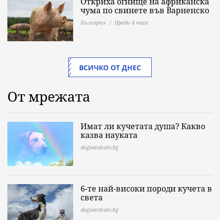
Откриха огнище на африканска
чума по свинете във Варненско
България
Преди 4 часа
ВСИЧКО ОТ ДНЕС
От мрежата
Имат ли кучетата душа? Какво
казва науката
dogsandcats.bg
6-те най-високи породи кучета в
света
dogsandcats.bg