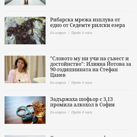
Рибарска мрежа изплува от
едно от Седемте рилски езера
България
Преди 4 часа
"Словото му ни учи на съвест и
достойнство": Илияна Йотова за
90-годишнината на Стефан
Цанев
България
Преди 4 часа
Задържаха шофьор с 3,13
промила алкохол в София
България
Преди 4 часа