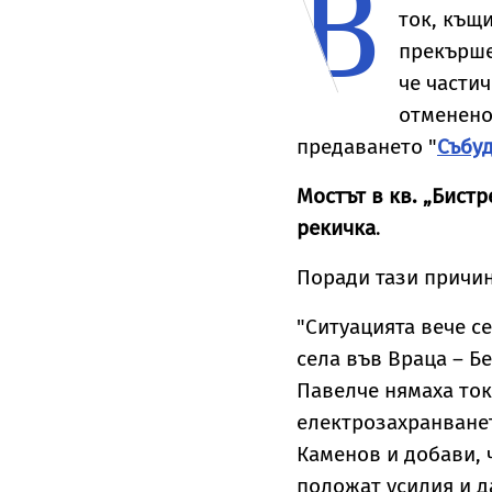
В
ток, къщи
прекърше
че части
отменено
предаването "
Събуд
Мостът в кв. „Бист
рекичка
.
Поради тази причин
"Ситуацията вече с
села във Враца – Б
Павелче нямаха ток 
електрозахранванет
Каменов и добави, 
положат усилия и д