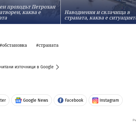
ен проходът Петрохан
атворен, каква е
Наводнения и свлачища в
ата
страната, каква е ситуацият
обстановка
страната
читани източници в Google
ter
Google News
Facebook
Instagram