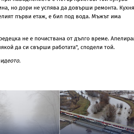
ина, но дори не успява да довърши ремонта. Кухн
целият първи етаж, е бил под вода. Мъжът има
редецка не е почиствана от дълго време. Апелир
якой да си свърши работата", сподели той.
идеото.