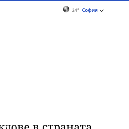
24°
София
ждове в страната