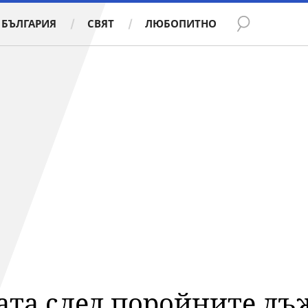
БЪЛГАРИЯ
СВЯТ
ЛЮБОПИТНО
ата след поройните дъ