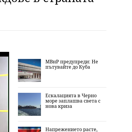
МВнР предупреди: Не
пътувайте до Куба
Ескалацията в Черно
море заплашва света с
нова криза
Напрежението расте,