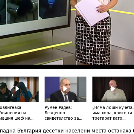
овдигнаха
Румен Радев:
„Няма лоши кучета,
бвинения на
Безценно
има хора, които ги
ившия шеф на
свидетелство за
третират като
иК-Бургас
борбите на
играчки“:
македонските
Треньорът и
падна България десетки населени места останаха 