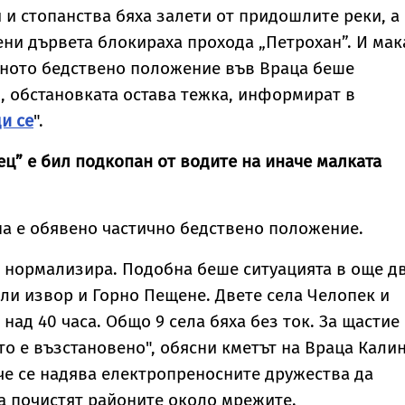
българи
зоопсихолог
 и стопанства бяха залети от придошлите реки, а
Александър
Георгиев
ни дървета блокираха прохода „Петрохан”. И мак
специално за
чното бедствено положение във Враца беше
Vesti.bg
, обстановката остава тежка, информират в
и се
".
рец” е бил подкопан от водите на иначе малката
а е обявено частично бедствено положение.
е нормализира. Подобна беше ситуацията в още д
ели извор и Горно Пещене. Двете села Челопек и
над 40 часа. Общо 9 села бяха без ток. За щастие
о е възстановено", обясни кметът на Враца Кали
че се надява електропреносните дружества да
а почистят районите около мрежите.