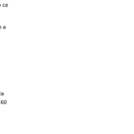
 се
е е
На
.60