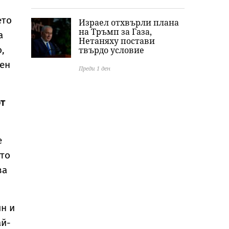
ето
Израел отхвърли плана
на Тръмп за Газа,
а
Нетаняху постави
,
твърдо условие
рен
Преди 1 ден
от
е
ето
ва
ян и
ай-