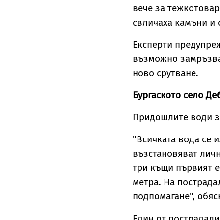
вече за тежкотовар
свличаха камъни и 
Експерти предупреж
възможно замръзван
ново срутване.
Бургаското село Де
Придошлите води за
"Всичката вода се 
възстановяват личн
три къщи първият е
метра. На пострада
подпомагане", обяс
Един от пострадали