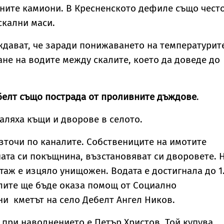
ните камиони. В Кресненското дефиле също често
скални маси.
дават, че заради понижаването на температурит
е на водите между скалите, което да доведе до
белт също пострада от проливните дъждове
.
ляха къщи и дворове в селото.
източи по каналите. Собствениците на имотите
ата си покъщнина, възстановяват си дворовете. 
таж е изцяло унищожен. Водата е достигнала до 1
лите ще бъде оказа помощ от Социално
ни кметът на село Дебелт Ангел Ников.
 при наводнението е Петър Христов. Той купува