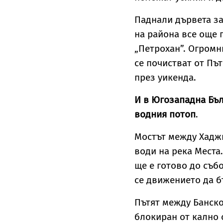
Паднали дървета за
на района все още 
„Петрохан”. Огромн
се почистват от Пъ
през уикенда.
И в Югозападна Бъл
водния потоп
.
Мостът между Хадж
води на река Места
ще е готово до съб
се движението да б
Пътят между Банско
блокиран от кално 