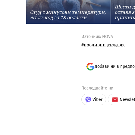
Шести д
Студ с минусови температури,
остава з
жълт код за 18 области
причин
Източник:
NOVA
проливни дъждове
Добави ни в предпо
Последвайте ни
Viber
Newslet