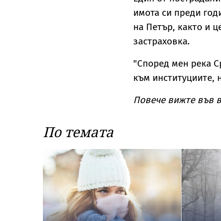
имота си преди год
на Петър, както и 
застраховка.
"Според мен река С
към институциите, н
Повече вижте във в
По темата