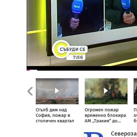
Previous
иха осем
Стълб дим над
Огромен пожар
П
за фабриката
София, пожар в
временно блокира
о
нтанил в
столичен квартал
АМ „Тракия“ до
б
, дрогата е за
отбивката за
В
57 млн. евро
Велинград
Североза