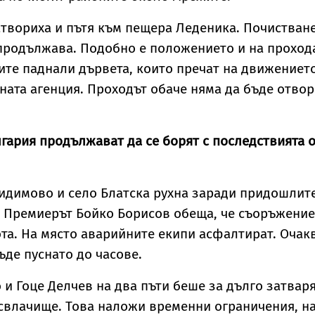
твориха и пътя към пещера Леденика. Почистван
продължава. Подобно е положението и на проход
ите паднали дървета, които пречат на движението
тната агенция. Проходът обаче няма да бъде отво
гария продължават да се борят с последствията 
идимово и село Блатска рухна заради придошлит
. Премиерът Бойко Борисов обеща, че съоръжени
ота. На място аварийните екипи асфалтират. Очак
ъде пуснато до часове.
 и Гоце Делчев на два пъти беше за дълго затвар
свлачище. Това наложи временни ограничения, н