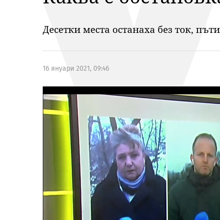
Десетки места останаха без ток, път
16 януари 2021, 09:46