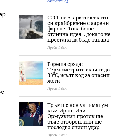
carmarket.bg
ар
СССР осея арктическото
си крайбрежие с ядрени
фарове: Това беше
отлична идея... докато не
престана да бъде такава
Преди 1 ден
Гореща сряда:
Термометрите скачат до
38°C, жълт код за опасни
жеги
Преди 1 ден
ве
Тръмп с нов ултиматум
към Иран: Или
Ормузкият проток ще
н
бъде отворен, или ще
последва силен удар
Преди 1 ден