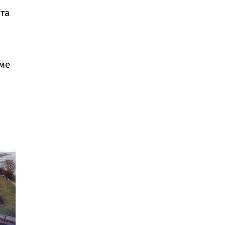
ята
аме