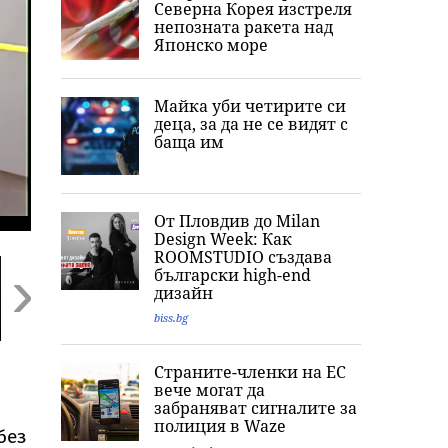
Северна Корея изстреля
непозната ракета над
Японско море
Майка уби четирите си
деца, за да не се видят с
баща им
От Пловдив до Milan
Design Week: Как
ROOMSTUDIO създава
български high-end
дизайн
biss.bg
Next
Ужас, деца се
Внимание, НИМХ с
Обвиниха осем
Страните-членки на ЕС
гаврили с
оранжев код за 8
души за фабри
вече могат да
жертвата, момиче
области, жега до 37
за фентанил в
забраняват сигналите за
примамило убития
градуса, но и
София, дрогата
полиция в Waze
в Пловдив
валежи в петък
над 157 млн. е
без