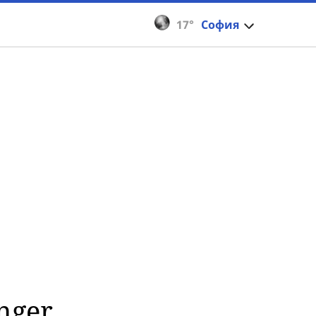
17°
София
nger