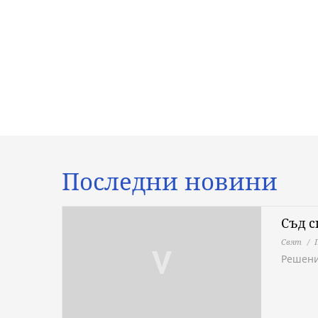
Последни новини
Съд с
Свят
Решени