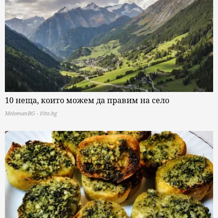
10 неща, които можем да правим на село
MelomanBG - 10te.bg