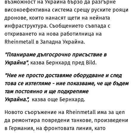
възможност на Украйна бързо да разгърне
високоефективна система срещу руските рояци
дронове, които нанасят щети на нейната
инфраструктура. Съобщението съвпада с
откриването на нова работилница на
Rheinmetall в Западна Украйна.
"Планираме дългосрочно присъствие в
Украйна"
, казва Бернхард пред Bild.
"Ние не просто доставяме оборудване и след
това се изтегляме - ние показваме, че ще бъдем
там постоянно и ще подкрепяме
Украйна.",
казва още Бернхард.
Новото съоръжение на Rheinmetall има за цел
да ремонтира повредени танкове, произведени
в Германия, на фронтовата линия, като