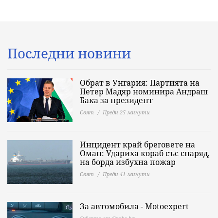
Последни новини
Обрат в Унгария: Партията на
Петер Мадяр номинира Андраш
Бака за президент
Свят
Преди 25 минути
Инцидент край бреговете на
Оман: Удариха кораб със снаряд,
на борда избухна пожар
Свят
Преди 41 минути
За автомобила - Motoexpert