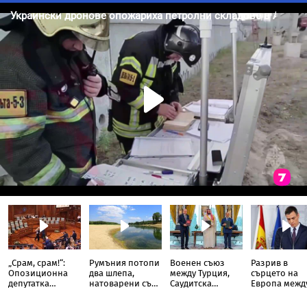
„Срам, срам!“:
Румъния потопи
Военен съюз
Разрив в
Опозиционна
два шлепа,
между Турция,
сърцето на
депутатка
натоварени със
Саудитска
Европа межд
замери с яйца
скали, в Дунав
Арабия и
Испания и
премиера на
Пакистан
Италия