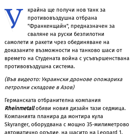
У
Косово
крайна ще получи нов танк за
противовъздушна отбрана
"Франкенщайн", предназначен за
сваляне на руски безпилотни
самолети и ракети чрез обединяване на
доказаните възможности на танково шаси от
времето на Студената война с усъвършенствана
противовъздушна система.
(Във видеото: Украински дронове опожариха
петролни складове в Азов)
Германската отбранителна компания
Rheinmetall
обяви новия дизайн тази седмица.
Компанията планира да монтира кула
Skyranger, оборудвана с мощно 35-милиметрово
автоматично оръдие, на шасито на Leopard 1.