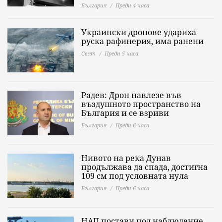
България
Преди 4 часа
Украински дронове удариха
руска рафинерия, има ранени
Свят
Преди 5 часа
Радев: Дрон навлезе във
въздушното пространство на
България и се взриви
България
Преди 6 часа
Нивото на река Дунав
продължава да спада, достигна
109 см под условната нула
България
Преди 6 часа
НАП постави под наблюдение