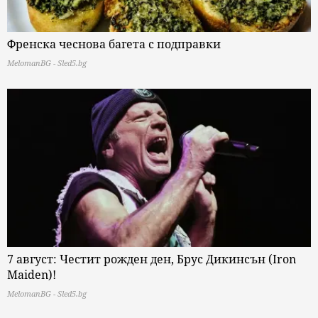
Френска чеснова багета с подправки
MelomanBG - Sled5.bg
7 август: Честит рожден ден, Брус Дикинсън (Iron
Maiden)!
MelomanBG - Sled5.bg