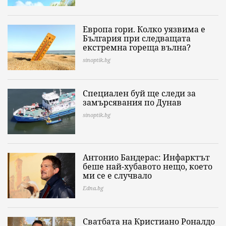
Европа гори. Колко уязвима е
България при следващата
екстремна гореща вълна?
sinoptik.bg
Специален буй ще следи за
замърсявания по Дунав
sinoptik.bg
Антонио Бандерас: Инфарктът
беше най-хубавото нещо, което
ми се е случвало
Edna.bg
Сватбата на Кристиано Роналдо