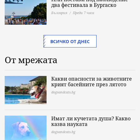
два фестивала в Бургаско
България
Преди 7 часа
ВСИЧКО ОТ ДНЕС
От мрежата
Какви опасности за животните
крият басейните през лятото
dogsandcats.bg
Имат ли кучетата душа? Какво
казва науката
dogsandcats.bg