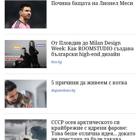
Почина бащата на Лионел Меси
От Пловдив до Milan Design
Week: Как ROOMSTUDIO създава
български high-end дизайн
biss.bg
5 причини да живеем с котка
dogsandcats.bg
СССР осея арктическото си
крайбрежие с ядрени фарове:
Това беше отлична идея... докато
не престана да бъде такава