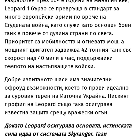
Разработен през 60-те години на миналия век,
Leopard 1 бързо се превръща в стандарт за
много европейски армии по време на
Студената война, като служи като основен боен
танк в повече от дузина страни по света.
Приоритет са мобилността и огневата мощ, а
мощният двигател задвижва 42-тонния танк със
скорост над 40 мили в час, поддържайки
темпото на настъпващите войски.
Добре изпитаното шаси има значителни
офроуд възможности, което го прави идеално
за суровия терен на Източна Украйна. Ниският
профил на Leopard също така осигурява
известна защита срещу вражески огън.
Докато Leopard осигурява основата, истинската
сила идва от системата Skyranger. Тази