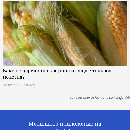
Какво е царевична коприна и защо е толкова
полезна?
MelomanBG - Sled5.bg
Препоръчано от Content Exchange
Мобилното приложение на