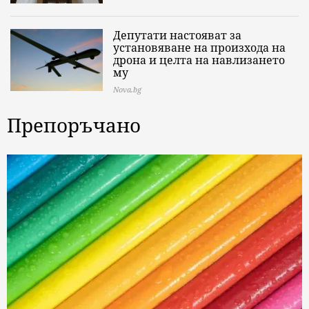
Депутати настояват за
установяване на произхода на
дрона и целта на навлизането
му
Nova.bg
Препоръчано