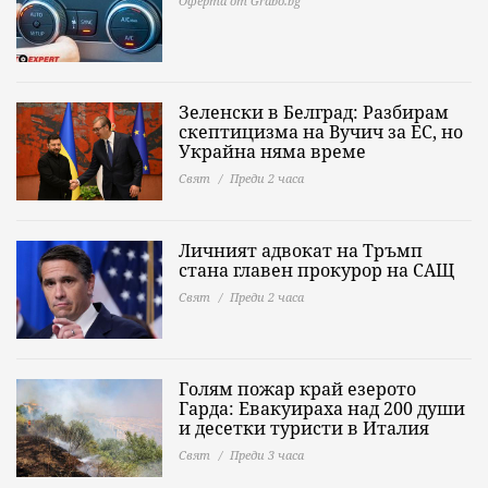
Оферта от Grabo.bg
Зеленски в Белград: Разбирам
скептицизма на Вучич за ЕС, но
Украйна няма време
Свят
Преди 2 часа
Личният адвокат на Тръмп
стана главен прокурор на САЩ
Свят
Преди 2 часа
Голям пожар край езерото
Гарда: Евакуираха над 200 души
и десетки туристи в Италия
Свят
Преди 3 часа