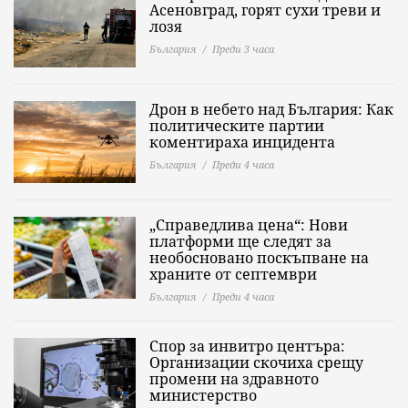
Асеновград, горят сухи треви и
лозя
България
Преди 3 часа
Дрон в небето над България: Как
политическите партии
коментираха инцидента
България
Преди 4 часа
„Справедлива цена“: Нови
платформи ще следят за
необосновано поскъпване на
храните от септември
България
Преди 4 часа
Спор за инвитро центъра:
Организации скочиха срещу
промени на здравното
министерство