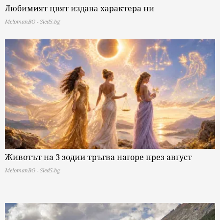
Любимият цвят издава характера ни
MelomanBG - Sled5.bg
Животът на 3 зодии тръгва нагоре през август
MelomanBG - Sled5.bg