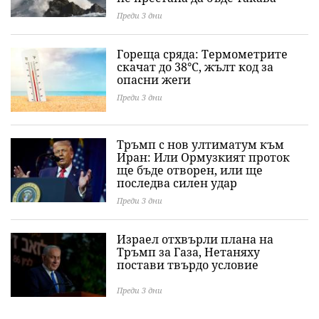
Преди 3 дни
Гореща сряда: Термометрите
скачат до 38°C, жълт код за
опасни жеги
Преди 3 дни
Тръмп с нов ултиматум към
Иран: Или Ормузкият проток
ще бъде отворен, или ще
последва силен удар
Преди 3 дни
Израел отхвърли плана на
Тръмп за Газа, Нетаняху
постави твърдо условие
Преди 3 дни