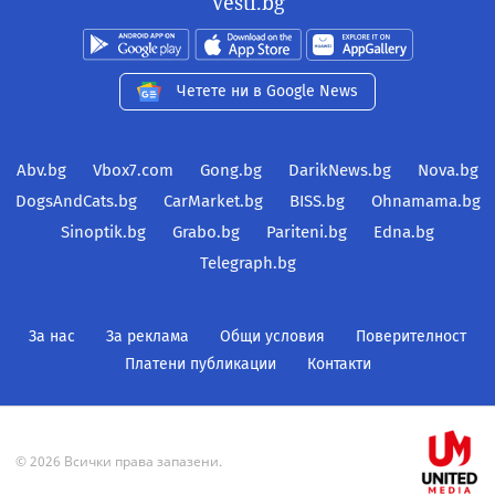
Vesti.bg
Четете ни в Google News
Abv.bg
Vbox7.com
Gong.bg
DarikNews.bg
Nova.bg
DogsAndCats.bg
CarMarket.bg
BISS.bg
Ohnamama.bg
Sinoptik.bg
Grabo.bg
Pariteni.bg
Edna.bg
Telegraph.bg
За нас
За реклама
Общи условия
Поверителност
Платени публикации
Контакти
© 2026 Всички права запазени.