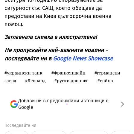
осигури 10-годишно споразумение за
сигурност със САЩ, което обещава да
предостави на Киев дългосрочна военна
помощ.
Заглавната снимка е илюстративна!
Не пропускайте най-важните новини -
последвайте ни в
Google News Showcase
украински танк
Франкенщайн
германски
завод
Леопард
руски дронове
война
Добави ни в предпочитани източници в
Google
Последвайте ни