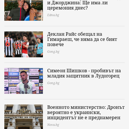
и Джорджина: Ще има ли
церемония днес?
Edna.bg
Деклан Райс обещал на
Гимараеш, че няма да се бият
повече
Gong.bg
Симеон Шишков - пробивът на
младия защитник в Лудогорец
Gong.bg
Военното министерство: Дронът
вероятно е украински,
инцидентът не е преднамерен
Nova.bg