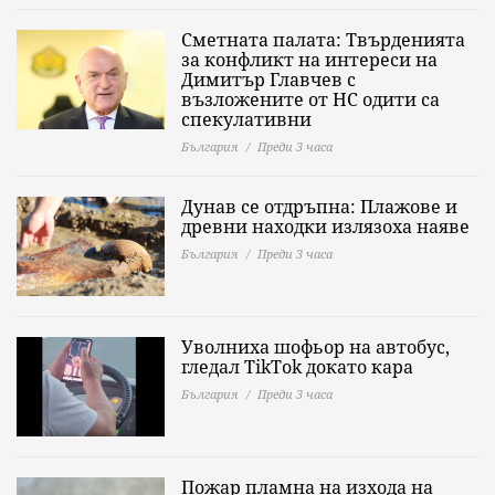
Сметната палата: Твърденията
за конфликт на интереси на
Димитър Главчев с
възложените от НС одити са
спекулативни
България
Преди 3 часа
Дунав се отдръпна: Плажове и
древни находки излязоха наяве
България
Преди 3 часа
Уволниха шофьор на автобус,
гледал TikTok докато кара
България
Преди 3 часа
Пожар пламна на изхода на