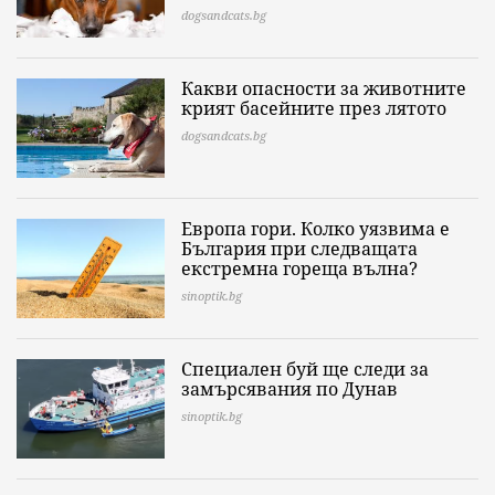
dogsandcats.bg
Какви опасности за животните
крият басейните през лятото
dogsandcats.bg
Европа гори. Колко уязвима е
България при следващата
екстремна гореща вълна?
sinoptik.bg
Специален буй ще следи за
замърсявания по Дунав
sinoptik.bg