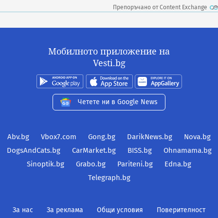
Препоръчано от Content Exchange
Мобилното приложение на
Vesti.bg
Четете ни в Google News
Abv.bg
Vbox7.com
Gong.bg
DarikNews.bg
Nova.bg
DogsAndCats.bg
CarMarket.bg
BISS.bg
Ohnamama.bg
Sinoptik.bg
Grabo.bg
Pariteni.bg
Edna.bg
Telegraph.bg
За нас
За реклама
Общи условия
Поверителност