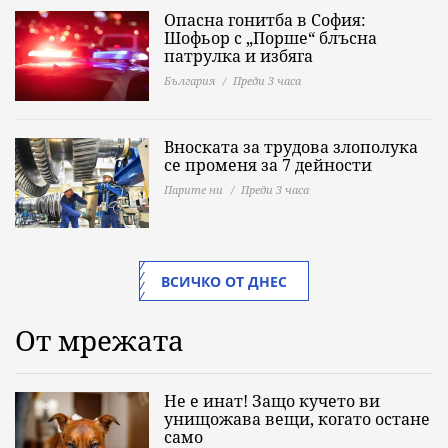
Опасна гонитба в София:
Шофьор с „Порше“ блъсна
патрулка и избяга
България
Преди 3 часа
Вноската за трудова злополука
се променя за 7 дейности
Парите ни
Преди 3 часа
ВСИЧКО ОТ ДНЕС
От мрежата
Не е инат! Защо кучето ви
унищожава вещи, когато остане
само