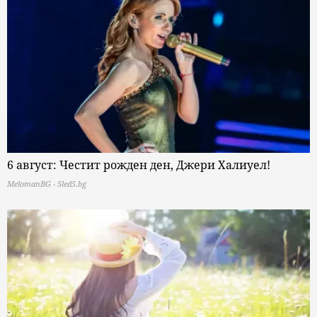
6 август: Честит рожден ден, Джери Халиуел!
MelomanBG - Sled5.bg