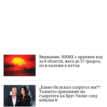
Внимание, НИМХ с оранжев код
за 8 области, жега до 37 градуса,
но и валежи в петък
„Какво би искал съпругът ми?“:
Тъжното признание на
съпругата на Брус Уилис след
юбилея ѝ