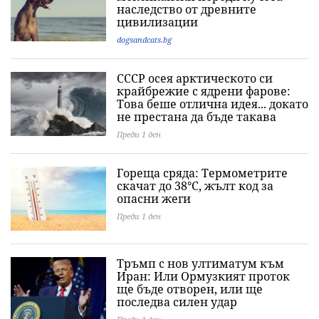
наследство от древните
цивилизации
dogsandcats.bg
СССР осея арктическото си
крайбрежие с ядрени фарове:
Това беше отлична идея... докато
не престана да бъде такава
Преди 1 ден
Гореща сряда: Термометрите
скачат до 38°C, жълт код за
опасни жеги
Преди 1 ден
Тръмп с нов ултиматум към
Иран: Или Ормузкият проток
ще бъде отворен, или ще
последва силен удар