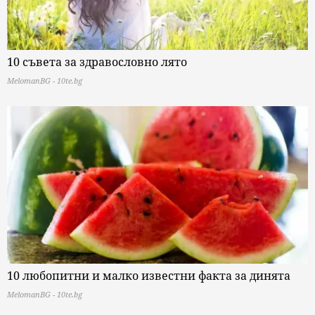
10 съвета за здравословно лято
MelomanBG - 10te.bg
10 любопитни и малко известни факта за динята
MelomanBG - 10te.bg