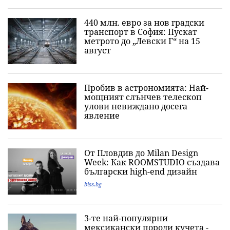
440 млн. евро за нов градски
транспорт в София: Пускат
метрото до „Левски Г“ на 15
август
Пробив в астрономията: Най-
мощният слънчев телескоп
улови невиждано досега
явление
От Пловдив до Milan Design
Week: Как ROOMSTUDIO създава
български high-end дизайн
biss.bg
3-те най-популярни
мексикански породи кучета -