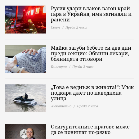
Русия удари влаков вагон край
гара в Украйна, има загинали и
ранени
Свят
Преди 2 часа
Майка загуби бебето си два дни
преди секцио: Обвини лекари,
болницата отговори
България
Преди 2 часа
„Това е веднъж в живота!“: Мъж
подкара джет по наводнена
улица
Любопитно
Преди 2 часа
Осигурителните прагове може
да се повишат по-рязко