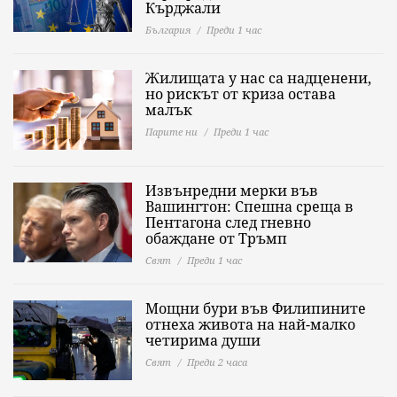
Кърджали
България
Преди 1 час
Жилищата у нас са надценени,
но рискът от криза остава
малък
Парите ни
Преди 1 час
Извънредни мерки във
Вашингтон: Спешна среща в
Пентагона след гневно
обаждане от Тръмп
Свят
Преди 1 час
Мощни бури във Филипините
отнеха живота на най-малко
четирима души
Свят
Преди 2 часа