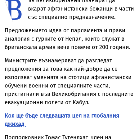
В
ъв Великобритания планират да
вкарат афганистански бежанци в части
със специално предназначение.
Предложението идва от парламента и прави
аналогия с гурките от Непал, които служат в
британската армия вече повече от 200 години.
Министрите възнамеряват да разгледат
предложения за това как най-добре да се
използват уменията на стотици афганистански
обучени военни от специалните части,
пристигнали във Великобритания с последните
евакуационни полети от Кабул.
Коя ще бъде следващата цел на глобалния
джихад
Подполковник Томас Тугендхат, член на