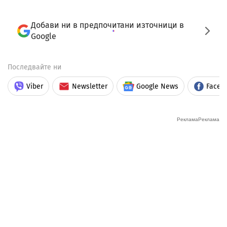
Добави ни в предпочитани източници в
Google
Последвайте ни
Viber
Newsletter
Google News
Faceb