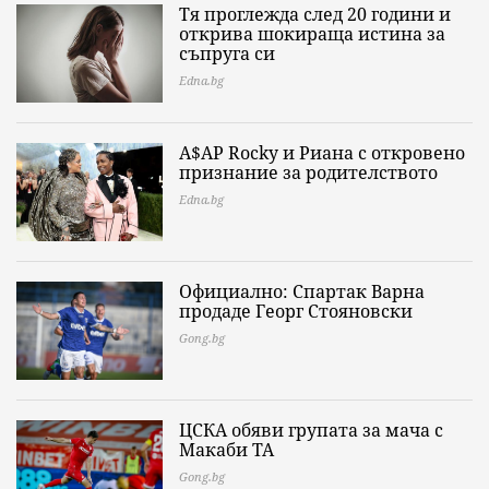
Тя проглежда след 20 години и
открива шокираща истина за
съпруга си
Edna.bg
A$AP Rocky и Риана с откровено
признание за родителството
Edna.bg
Официално: Спартак Варна
продаде Георг Стояновски
Gong.bg
ЦСКА обяви групата за мача с
Макаби ТА
Gong.bg