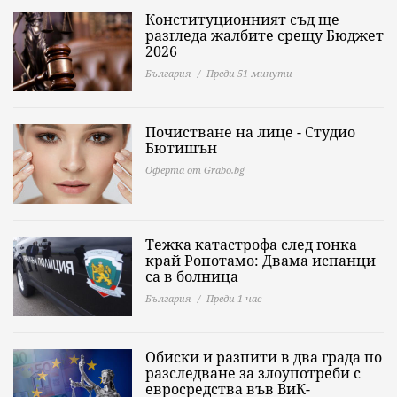
Конституционният съд ще
разгледа жалбите срещу Бюджет
2026
България
Преди 51 минути
Почистване на лице - Студио
Бютишън
Оферта от Grabo.bg
Тежка катастрофа след гонка
край Ропотамо: Двама испанци
са в болница
България
Преди 1 час
Обиски и разпити в два града по
разследване за злоупотреби с
евросредства във ВиК-