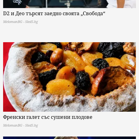
D2 и Део търсят заедно своята „Свобода“
MelomanBG - Sled5.bg
Френски галет със сушени плодове
MelomanBG - Sled5.bg