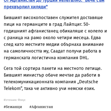
От Афганистан до Турция нелегално: "Вече съм
прехвърлил хиляди"
Бившият високопоставен служител доставяше
пици на германците в град Лайпциг. 50-
годишният афганистанец обикаляше с колело и
с раница на рамо около четири месеца. Едва
след като местните медии обърнаха внимание
на самоличността му, Саадат получи работа в
германската логистична компания DHL.
Сега той сортира пакети на местното летище.
Бившият министър обаче мечтае да работи в
телекомуникационната компания „Deutsche
Telekom”, така че активно учи немски език.
Източник:
Фокус
бежанци
Афганистан