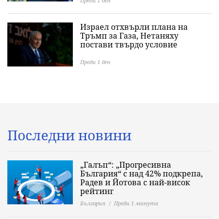
Преди 1 ден
Израел отхвърли плана на
Тръмп за Газа, Нетаняху
постави твърдо условие
Преди 1 ден
Последни новини
„Галъп“: „Прогресивна
България“ с над 42% подкрепа,
Радев и Йотова с най-висок
рейтинг
България
Преди 1 минута