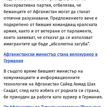
Консервативна партия, отбелязва, че
бежанците от Афганистан могат да станат
отлични разузнавачи. Предложението вече е
подкрепено от бившия командващ кралската
армия, както и от ветерани от парламента,
които заявяват, че отказът да се използват
имигрантите ще бъде „абсолютна загуба”.
Афганистански министър стана велокуриер в
Германия
В същото време бившият министър на
комуникациите и информационните
технологии на Афганистан Сайед Ахмад Шах
Саадат, след като избяга от родната си страна,
бе принуден да работи като куриер в Германия.