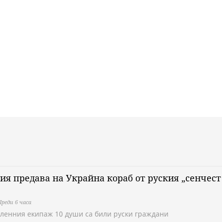
я предава на Украйна кораб от руския „сенчест
Преди 6 часа
членния екипаж 10 души са били руски граждани