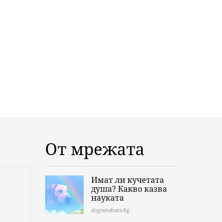
От мрежата
Имат ли кучетата
душа? Какво казва
науката
dogsandcats.bg