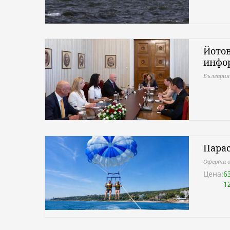
Йотов
инфо
България
Парас
Оферта о
Цена:
6
1