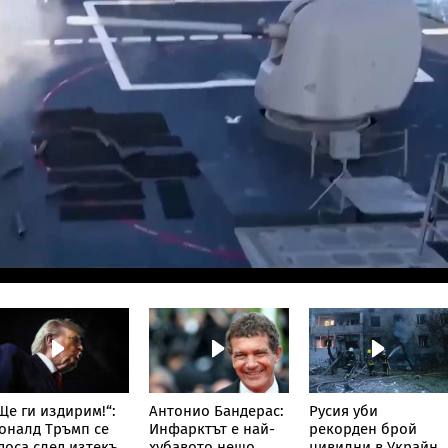
Ще ги издирим!“:
Антонио Бандерас:
Русия уби
оналд Тръмп се
Инфарктът е най-
рекорден брой
доса след изтекъл
хубавото нещо,
цивилни в Украйна