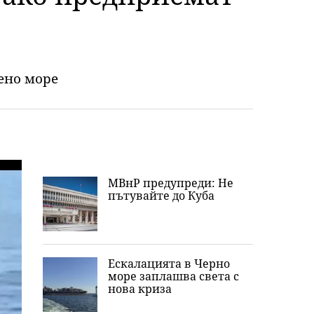
ено море
МВнР предупреди: Не
пътувайте до Куба
Ескалацията в Черно
море заплашва света с
нова криза