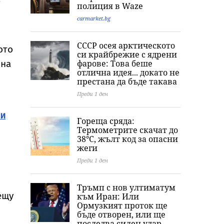
полиция в Waze
Ормузкия проток
гаранциите за
какво в
разоръжаване на
поведението м
carmarket.bg
„Хамас“
мрази Мелани
СССР осея арктическото
ото
си крайбрежие с ядрени
фарове: Това беше
дна
отлична идея... докато не
престана да бъде такава
Преди 1 ден
ии
Гореща сряда:
Термометрите скачат до
38°C, жълт код за опасни
жеги
Преди 1 ден
Тръмп с нов ултиматум
ещу
към Иран: Или
Ормузкият проток ще
бъде отворен, или ще
последва силен удар