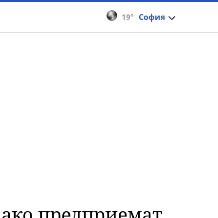
19°
София
 ако предприемат