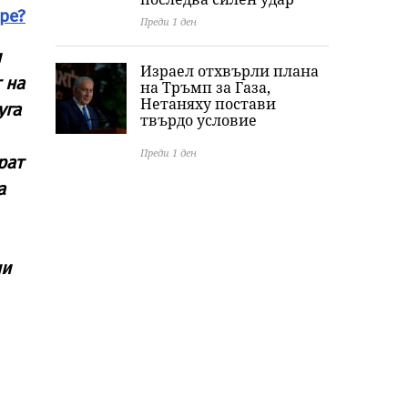
ре?
Преди 1 ден
я
Израел отхвърли плана
 на
на Тръмп за Газа,
Нетаняху постави
уга
твърдо условие
Преди 1 ден
рат
а
ни