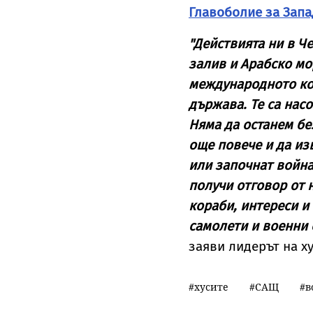
Главоболие за Запа
"Действията ни в Ч
залив и Арабско мо
международното ко
държава. Те са нас
Няма да останем бе
още повече и да из
или започнат война
получи отговор от 
кораби, интереси и
самолети и военни
заяви лидерът на х
хусите
САЩ
в