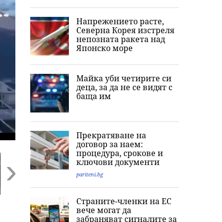
Напрежението расте,
Северна Корея изстреля
непозната ракета над
Японско море
Майка уби четирите си
деца, за да не се видят с
баща им
Прекратяване на
договор за наем:
процедура, срокове и
ключови документи
pariteni.bg
Next
Страните-членки на ЕС
Иран и Оман
Нетаняху отхвърли
„Това не е
вече могат да
напредват към
новия мирен план
президентско“
забраняват сигналите за
споразумение за
за Газа въпреки
Тръмп разкри