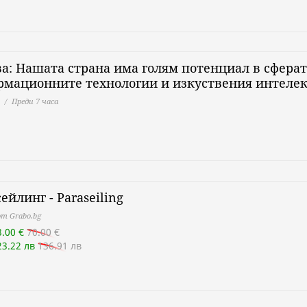
а: Нашата страна има голям потенциал в сферат
рмационните технологии и изкуствения интеле
Преди 7 часа
ейлинг - Paraseiling
т Grabo.bg
3.00 €
70.00 €
23.22 лв
136.91 лв