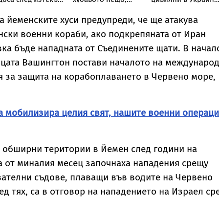
оклад за остри
което ми се е
през юли
ипси в Пентагона
случвало
а йеменските хуси предупреди, че ще атакува
ски военни кораби, ако подкрепяната от Иран
ка бъде нападната от Съединените щати. В начал
ицата Вашингтон постави началото на междунаро
 за защита на корабоплаването в Червено море,
а мобилизира целия свят, нашите военни операц
 обширни територии в Йемен след години на
а от миналия месец започнаха нападения срещу
ателни съдове, плаващи във водите на Червено
ед тях, са в отговор на нападението на Израел ср