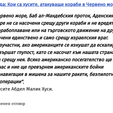
да: Кои са хусите, атакуващи кораби в Червено мо
ервено море, Баб ал-Мандебския проток, Аденски
ре не са насочени срещу други кораби и не вредят
рабоплаване или на търговското движение на др
очени единствено и само срещу израелския враг.
зучастни, ако американците се изкушат да ескали
вършат глупост, като се насочат към нашата стран
 срещу нея. Всяко американско посегателство ще
нас и ние ще превърнем американските бойни
 навигация в мишена за нашите ракети, безпилот
 операции"
,
усите Абдел Малик Хуси.
оенен отговор