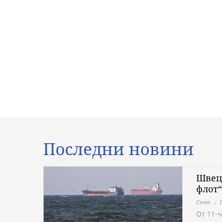
Последни новини
Швеци
флот“
Свят
От 11-