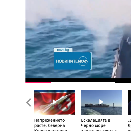
Previous
не е
Напрежението
Ескалацията в
„
дентско“:
расте, Северна
Черно море
Д
 разкри
Корея изстреля
заплашва света с
я