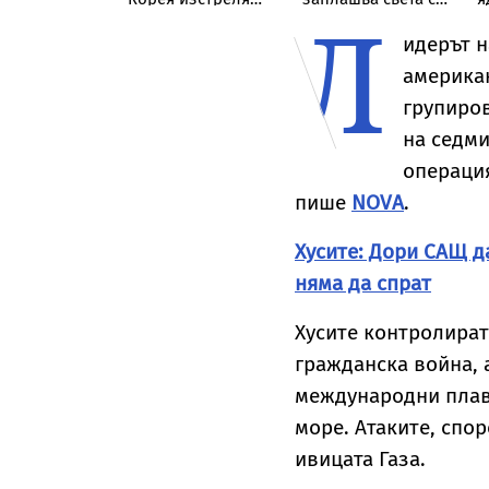
Л
 в
непозната ракета
нова криза
д
ението му
над Японско море
л
идерът н
 Мелания
американ
групиров
на седм
операция
пише
NOVA
.
Хусите: Дори САЩ д
няма да спрат
Хусите контролират
гражданска война, 
международни плав
море. Атаките, спор
ивицата Газа.