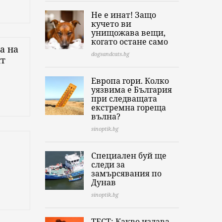
Не е инат! Защо
кучето ви
унищожава вещи,
когато остане само
а на
dogsandcats.bg
кт
Европа гори. Колко
уязвима е България
при следващата
екстремна гореща
вълна?
sinoptik.bg
Специален буй ще
следи за
замърсявания по
Дунав
sinoptik.bg
ТЕСТ: Какво издава