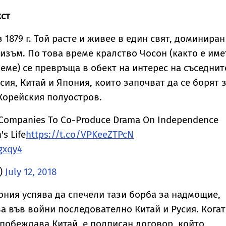
кст
 1879 г. Той расте и живее в един свят, доминиран
изъм. По това време кралство Чосон (както е име
реме) се превръща в обект на интерес на съседнит
ия, Китай и Япония, които започват да се борят 
Корейския полуостров.
 Companies To Co-Produce Drama On Independence
's Life
https://t.co/VPKeeZTPcN
1gxqy4
)
July 12, 2018
ония успява да спечели тази борба за надмощие,
а във войни последователно Китай и Русия. Кога
я побеждава Китай, е подписан договор, който