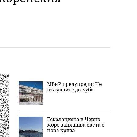
МВнР предупреди: Не
пътувайте до Куба
Ескалацията в Черно
море заплашва света с
нова криза