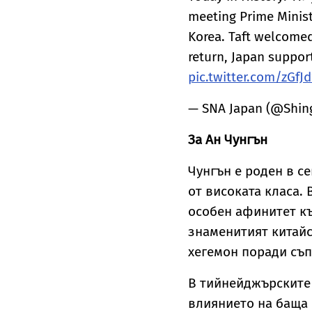
meeting Prime Minist
Korea. Taft welcomed 
return, Japan support
pic.twitter.com/zGfJ
— SNA Japan (@Shi
За Ан Чунгън
Чунгън е роден в с
от високата класа.
особен афинитет къ
знаменитият китайс
хегемон поради съп
В тийнейджърските 
влиянието на баща с