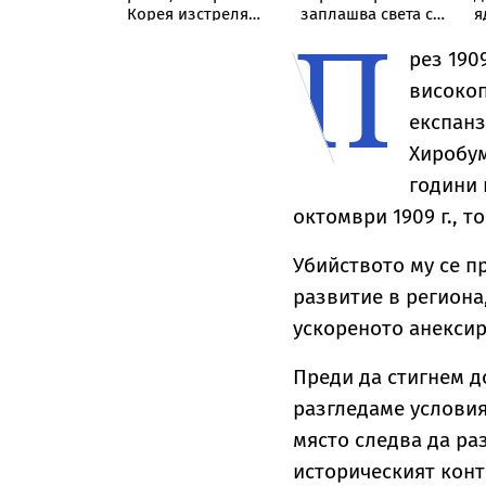
ото
Корея изстреля
заплашва света с
я
П
ание на
непозната ракета
нова криза
д
гата на Брус
над Японско море
л
рез 190
 след юбилея
високоп
експанз
Хиробум
години 
октомври 1909 г., т
Убийството му се п
развитие в региона
ускореното анексир
Преди да стигнем д
разгледаме условият
място следва да ра
историческият конте