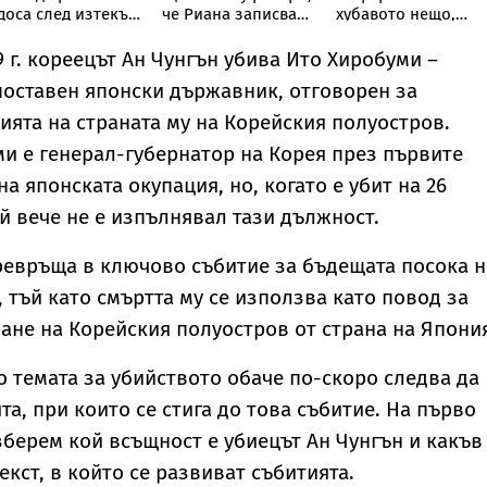
доса след изтекъл
че Риана записва
хубавото нещо,
оклад за остри
нов албум
което ми се е
ипси в Пентагона
случвало
9 г. кореецът Ан Чунгън убива Ито Хиробуми –
оставен японски държавник, отговорен за
ията на страната му на Корейския полуостров.
и е генерал-губернатор на Корея през първите
на японската окупация, но, когато е убит на 26
ой вече не е изпълнявал тази дължност.
ревръща в ключово събитие за бъдещата посока н
, тъй като смъртта му се използва като повод за
ане на Корейския полуостров от страна на Япони
о темата за убийството обаче по-скоро следва да
а, при които се стига до това събитие. На първо
зберем кой всъщност е убиецът Ан Чунгън и какъв
кст, в който се развиват събитията.