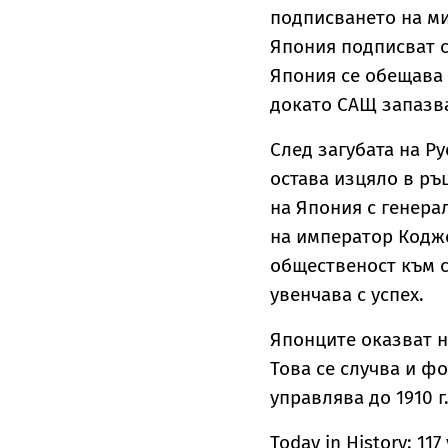
подписването на м
Япония подписват с
Япония се обещава 
докато САЩ запазв
След загубата на Ру
остава изцяло в ръ
на Япония с генера
на император Кодж
общественост към с
увенчава с успех.
Японците оказват н
Това се случва и ф
управлява до 1910 г
Today in History: 117