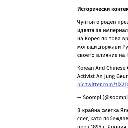
Исторически конте
Чунгън е роден през
идеята за империал
на Корея по това в
могъщи държави Рус
своето влияние на 
Korean And Chinese
Activist An Jung Geun
pic.twitter.com/tiX2
— Soompi (@soompi
В крайна сметка Яп
след като побеждав
през 1895 г. Япони