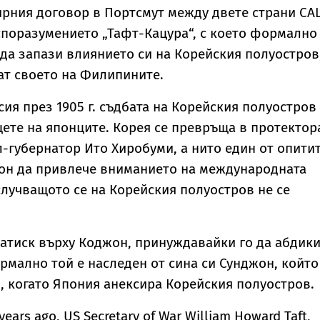
ирния договор в Портсмут между двете страни СА
поразумението „Тафт-Кацура“, с което формално
да запази влиянието си на Корейския полуостров
ат своето на Филипините.
сия през 1905 г. съдбата на Корейския полуостров
цете на японците. Корея се превръща в протектор
л-губернатор Ито Хиробуми, а нито един от опити
он да привлече вниманието на международната
лучващото се на Корейския полуостров не се
атиск върху Коджон, принуждавайки го да абдики
ормално той е наследен от сина си Сунджон, който
., когато Япония анексира Корейския полуостров.
 years ago, US Secretary of War William Howard Taft,