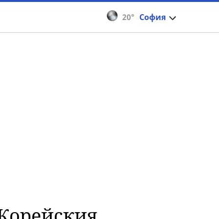
20°
София
 Корейския