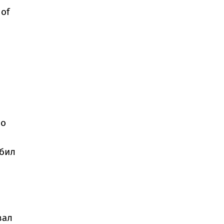
 of
во
 бил
вал