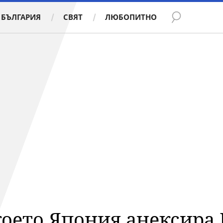
БЪЛГАРИЯ
СВЯТ
ЛЮБОПИТНО
което Япония анексира