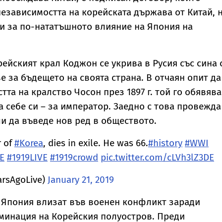
зависимостта на корейската държава от Китай, 
и за по-нататъшното влияние на Япония на
ейският крал Коджон се укрива в Русия със сина 
е за бъдещето на своята страна. В отчаян опит да
та на кралство Чосон през 1897 г. той го обявява
а себе си – за император. Заедно с това провежда
и да въведе нов ред в обществото.
r of
#Korea
, dies in exile. He was 66.
#history
#WWI
E
#1919LIVE
#1919crowd
pic.twitter.com/cLVh3lZ3DE
arsAgoLive)
January 21, 2019
 и Япония влизат във военен конфликт заради
минация на Корейския полуостров. Преди