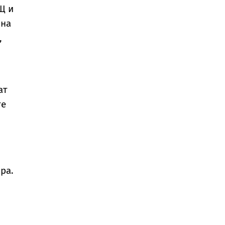
Щ и
 на
,
ат
те
ра.