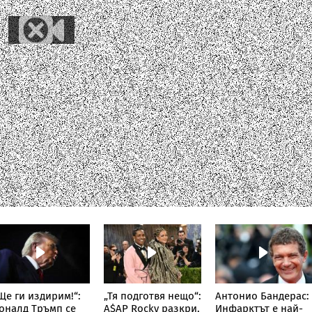
Ще ги издирим!“:
„Тя подготвя нещо“:
Антонио Бандерас:
оналд Тръмп се
A$AP Rocky разкри,
Инфарктът е най-