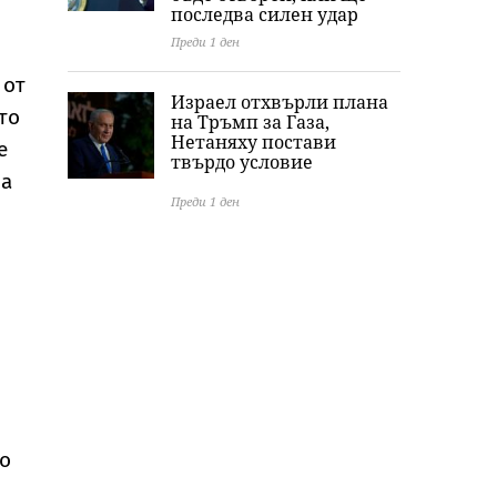
последва силен удар
Преди 1 ден
 от
Израел отхвърли плана
то
на Тръмп за Газа,
Нетаняху постави
е
твърдо условие
за
Преди 1 ден
то