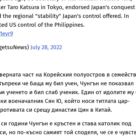
er Taro Katsura in Tokyo, endorsed Japan's conquest
the regional "stability" Japan's control offered. In
ed US control of the Philippines.
d1eyr9
ngetsuNews)
July 28, 2022
еверната част на Корейския полуостров в семейст
 Въпреки че баща му бил учен, Чунгън не показвал
м ученето и бил слаб ученик. Един от идолите му
ки военачалник Сян Ю, който носи титлата цар-
ротивата си срещу династия Цин в Китай.
си години Чунгън е кръстен и става католик под
и, но по-късно самият той споделя, че се е чувст