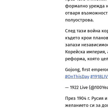
формално урежда не
отваря възможност
полуострова.
След тази война кор
където крои планов
запази независимост
Корейска империя, 
реформа, която цел
Gojong, first empero
#OnThisDay
#1918LIV
— 1922 Live (@100Ye
През 1904 г. Русия
желанието си за до