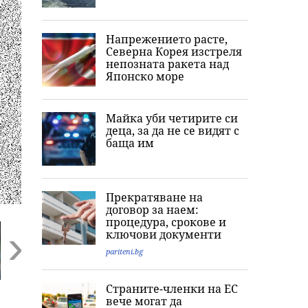
Напрежението расте,
Северна Корея изстреля
непозната ракета над
Японско море
Майка уби четирите си
деца, за да не се видят с
баща им
Прекратяване на
договор за наем:
процедура, срокове и
ключови документи
pariteni.bg
Next
Страните-членки на ЕС
Русия уби
Иран и Оман
„Какво би иск
вече могат да
рекорден брой
напредват към
съпругът ми?“: