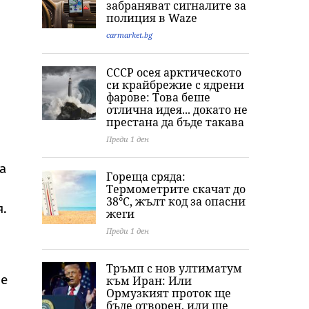
забраняват сигналите за
цивилни в Украйна
споразумение за
Тъжното
полиция в Waze
през юли
Ормузкия проток
признание на
съпругата на Б
carmarket.bg
Уилис след юб
ѝ
СССР осея арктическото
си крайбрежие с ядрени
фарове: Това беше
отлична идея... докато не
престана да бъде такава
Преди 1 ден
а
Гореща сряда:
Термометрите скачат до
38°C, жълт код за опасни
я.
жеги
Преди 1 ден
Тръмп с нов ултиматум
 е
към Иран: Или
Ормузкият проток ще
бъде отворен, или ще