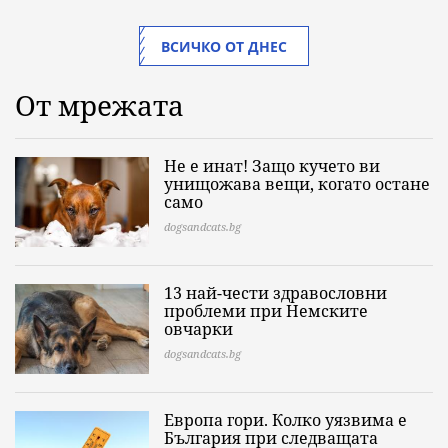
ВСИЧКО ОТ ДНЕС
От мрежата
Не е инат! Защо кучето ви
унищожава вещи, когато остане
само
dogsandcats.bg
13 най-чести здравословни
проблеми при Немските
овчарки
dogsandcats.bg
Европа гори. Колко уязвима е
България при следващата