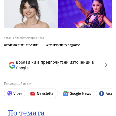
Автор: Елизабет Астарджиева
социални мрежи
психично здраве
Добави ни в предпочитани източници в
Google
Последвайте ни
Viber
Newsletter
Google News
Faceb
По темата