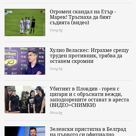
Огромен скандал на Етър -
Марек! Тръгнаха да бият
съдията (видео)
Gong.bg
Хулио Веласкес: Играхме срещу
труден противник, трябва да
останем скромни
Gong.bg
Убитият в Пловдив - горен с
цигари и с обръснати вежди,
заподозрените остават в ареста
(ВИДЕО+СНИМКИ)
Nova.bg
Зеленски пристигна в Белград
на първото си официално