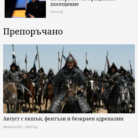
посещение
Nova.bg
Препоръчано
Август с екшън, фентъзи и безкраен адреналин
MelomanBG - Sled5.bg