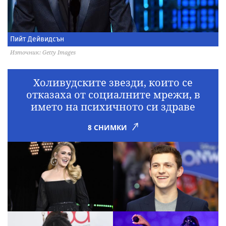
Пийт Дейвидсън
Източник: Getty Images
Холивудските звезди, които се
отказаха от социалните мрежи, в
името на психичното си здраве
8 СНИМКИ