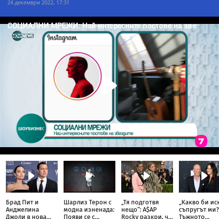
24 декември 2022, 17:31
Брад Пит и
Шарлиз Терон с
„Тя подготвя
„Какво би ис
Анджелина
модна изненада:
нещо“: A$AP
съпругът ми?
Джоли в нова
Появи се с
Rocky разкри, че
Тъжното