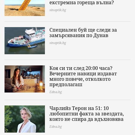
екстремна гореща вълна?
sinoptik.bg
Специален буй ще следи за
замърсявания по Дунав
sinoptik.bg
Коя си ти след 20:00 часа?
Вечерните навици издават
много повече, отколкото
предполагаш
Edna.bg
Чарлийз Терон на 51: 10
любопитни факта за звездата,
която не спира да вдъхновява
Edna.bg