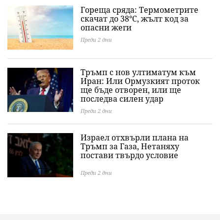
Гореща сряда: Термометрите
скачат до 38°C, жълт код за
опасни жеги
Преди 2 дни
Тръмп с нов ултиматум към
Иран: Или Ормузкият проток
ще бъде отворен, или ще
последва силен удар
Преди 2 дни
Израел отхвърли плана на
Тръмп за Газа, Нетаняху
постави твърдо условие
Преди 2 дни