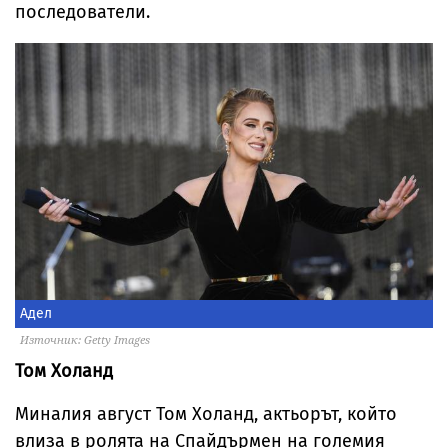
последователи.
Адел
Източник: Getty Images
Том Холанд
Миналия август Том Холанд, актьорът, който
влиза в ролята на Спайдърмен на големия