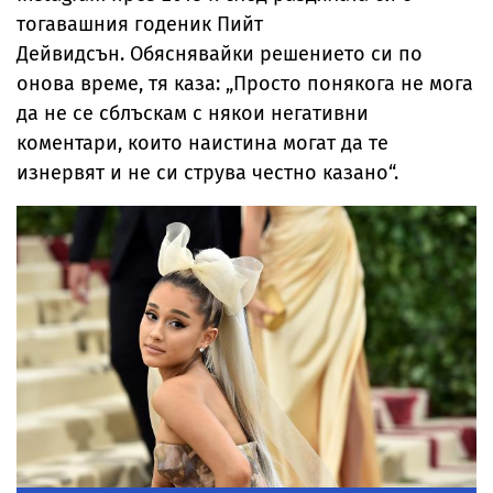
тогавашния годеник Пийт
Дейвидсън. Обяснявайки решението си по
онова време, тя каза: „Просто понякога не мога
да не се сблъскам с някои негативни
коментари, които наистина могат да те
изнервят и не си струва честно казано“.