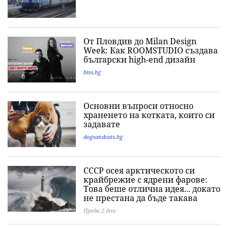
От Пловдив до Milan Design
Week: Как ROOMSTUDIO създава
български high-end дизайн
biss.bg
Основни въпроси относно
храненето на котката, които си
задавате
dogsandcats.bg
СССР осея арктическото си
крайбрежие с ядрени фарове:
Това беше отлична идея... докато
не престана да бъде такава
Преди 2 дни