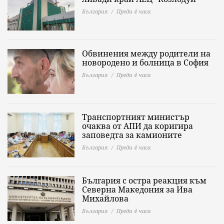
България
Преди 4 часа
Обвинения между родители на
новородено и болница в София
България
Преди 4 часа
Транспортният министър
очаква от АПИ да коригира
заповедта за камионите
България
Преди 4 часа
България с остра реакция към
Северна Македония за Ива
Михайлова
България
Преди 4 часа