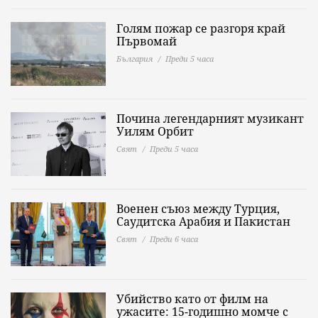
Голям пожар се разгоря край
Първомай
България
Преди 5 часа
Почина легендарният музикант
Уилям Орбит
Свят
Преди 5 часа
Военен съюз между Турция,
Саудитска Арабия и Пакистан
Свят
Преди 6 часа
Убийство като от филм на
ужасите: 15-годишно момче с