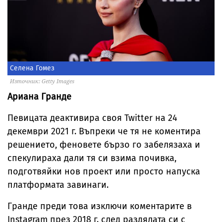
Селена Гомез
Източник: Getty Images
Ариана Гранде
Певицата деактивира своя Twitter на 24
декември 2021 г. Въпреки че тя не коментира
решението, феновете бързо го забелязаха и
спекулираха дали тя си взима почивка,
подготвяйки нов проект или просто напуска
платформата завинаги.
Гранде преди това изключи коментарите в
Instagram през 2018 г. след раздялата си с