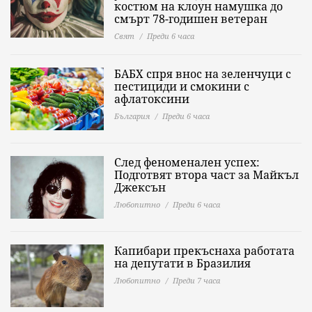
костюм на клоун намушка до
смърт 78-годишен ветеран
Свят
Преди 6 часа
БАБХ спря внос на зеленчуци с
пестициди и смокини с
афлатоксини
България
Преди 6 часа
След феноменален успех:
Подготвят втора част за Майкъл
Джексън
Любопитно
Преди 6 часа
Капибари прекъснаха работата
на депутати в Бразилия
Любопитно
Преди 7 часа