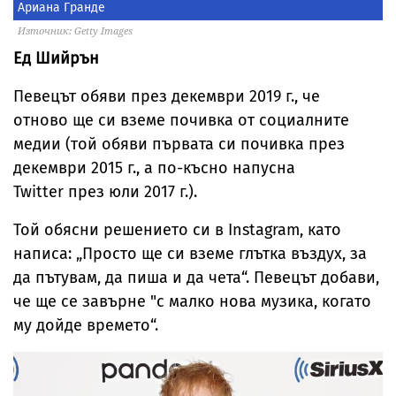
Ариана Гранде
Източник: Getty Images
Ед Шийрън
Певецът обяви през декември 2019 г., че
отново ще си вземе почивка от социалните
медии (той обяви първата си почивка през
декември 2015 г., а по-късно напусна
Twitter през юли 2017 г.).
Той обясни решението си в Instagram, като
написа: „Просто ще си вземе глътка въздух, за
да пътувам, да пиша и да чета“. Певецът добави,
че ще се завърне "с малко нова музика, когато
му дойде времето“.