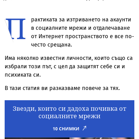
ожесточена
прозрачна пола
Риана записва
признание н
съдебна битка
тип „дъждобран“
нов албум
съпругата на
П
за милиони
Брус Уилис с
юбилея ѝ
рактиката за изтриването на акаунти
в социалните мрежи и отдалечаване
от Интернет пространството е все по-
често срещана.
Има няколко известни личности, които също са
избрали този път, с цел да защитят себе си и
психиката си.
В тази статия ви разказваме повече за тях.
Звезди, които си дадоха почивка от
социалните мрежи
10 СНИМКИ