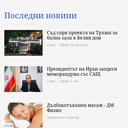
Последни новини
Съд спря проекта на Тръмп за
бална зала в Белия дом
Свят
Преди 51 минути
Президентът на Иран защити
меморандума със САЩ
Свят
Преди 1 час
Дълбокотъканен масаж - ДМ
Физио
Оферта от Grabo.bg