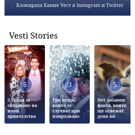
Блокираха Кание Уест в Instagram и Twitter
Vesti Stories
5
3
5
5 трика за
Три неща,
Пет забавни
създаване на
които се
факта, които
нови
случват при
ще освежат
приятелства
измръзване
деня ви