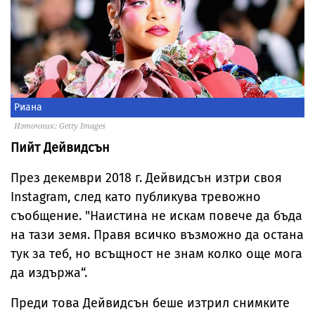
Риана
Източник: Getty Images
Пийт Дейвидсън
През декември 2018 г. Дейвидсън изтри своя
Instagram, след като публикува тревожно
съобщение. "Наистина не искам повече да бъда
на тази земя. Правя всичко възможно да остана
тук за теб, но всъщност не знам колко още мога
да издържа“.
Преди това Дейвидсън беше изтрил снимките