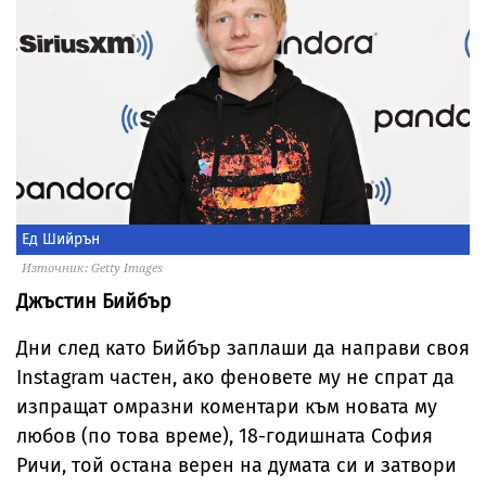
Ед Шийрън
Източник: Getty Images
Джъстин Бийбър
Дни след като Бийбър заплаши да направи своя
Instagram частен, ако феновете му не спрат да
изпращат омразни коментари към новата му
любов (по това време), 18-годишната София
Ричи, той остана верен на думата си и затвори