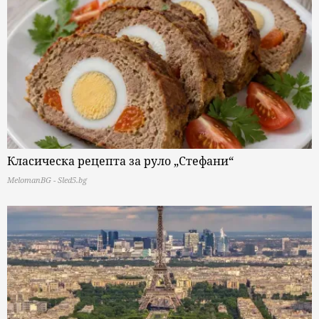
Класическа рецепта за руло „Стефани“
MelomanBG - Sled5.bg