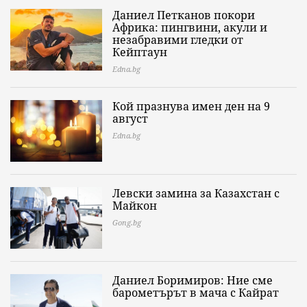
Даниел Петканов покори
Африка: пингвини, акули и
незабравими гледки от
Кейптаун
Edna.bg
Кой празнува имен ден на 9
август
Edna.bg
Левски замина за Казахстан с
Майкон
Gong.bg
Даниел Боримиров: Ние сме
барометърът в мача с Кайрат