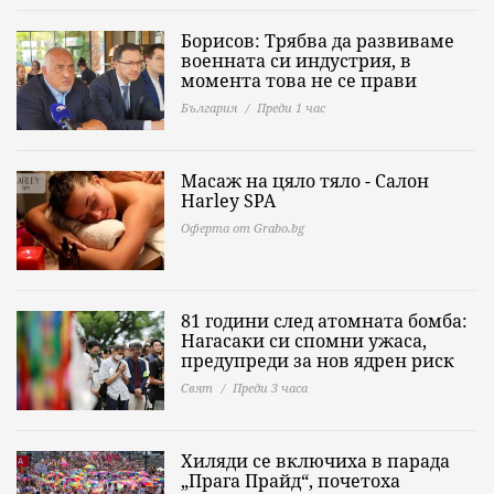
Борисов: Трябва да развиваме
военната си индустрия, в
момента това не се прави
България
Преди 1 час
Масаж на цяло тяло - Салон
Harley SPA
Оферта от Grabo.bg
81 години след атомната бомба:
Нагасаки си спомни ужаса,
предупреди за нов ядрен риск
Свят
Преди 3 часа
Хиляди се включиха в парада
„Прага Прайд“, почетоха