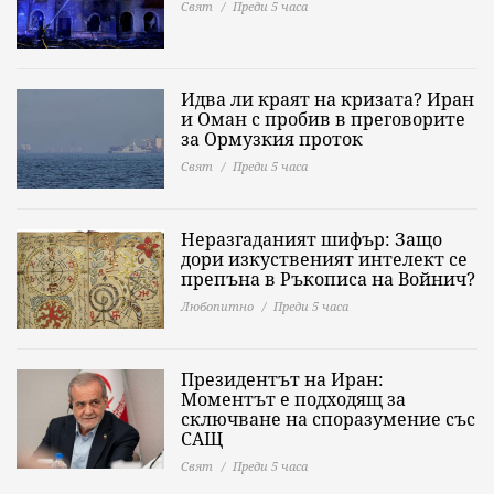
Свят
Преди 5 часа
Идва ли краят на кризата? Иран
и Оман с пробив в преговорите
за Ормузкия проток
Свят
Преди 5 часа
Неразгаданият шифър: Защо
дори изкуственият интелект се
препъна в Ръкописа на Войнич?
Любопитно
Преди 5 часа
Президентът на Иран:
Моментът е подходящ за
сключване на споразумение със
САЩ
Свят
Преди 5 часа