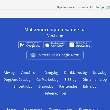
Препоръчано от Content Exchange
Мобилното приложение на
Vesti.bg
Четете ни в Google News
Abv.bg
Vbox7.com
Gong.bg
DarikNews.bg
Nova.bg
DogsAndCats.bg
CarMarket.bg
BISS.bg
Ohnamama.bg
Sinoptik.bg
Grabo.bg
Pariteni.bg
Edna.bg
Telegraph.bg
За нас
За реклама
Общи условия
Поверителност