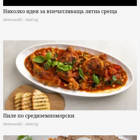
Няколко идеи за впечатляваща лятна среща
MelomanBG - Sled5.bg
Пиле по средиземноморски
MelomanBG - Sled5.bg