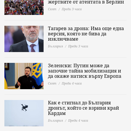
жертвите от атентата в Берлин
Свят
Преди 3 часа
Тагарев за дрона: Има още една
версия, която не бива да
изключваме
България
Преди 3 часа
Зеленски: Путин може да
започне тайна мобилизация и
да окаже натиск върху Европа
Свят
Преди 4 часа
Как е стигнал до България
дронът, който се взриви край
Кардам
България
Преди 4 часа