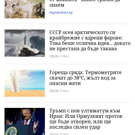
знаем
dogsandcats.bg
СССР осея арктическото си
крайбрежие с ядрени фарове:
Това беше отлична идея... докато
не престана да бъде такава
Преди 4 дни
Гореща сряда: Термометрите
скачат до 38°C, жълт код за
опасни жеги
Преди 4 дни
Тръмп с нов ултиматум към
Иран: Или Ормузкият проток
ще бъде отворен, или ще
последва силен удар
Преди 4 дни