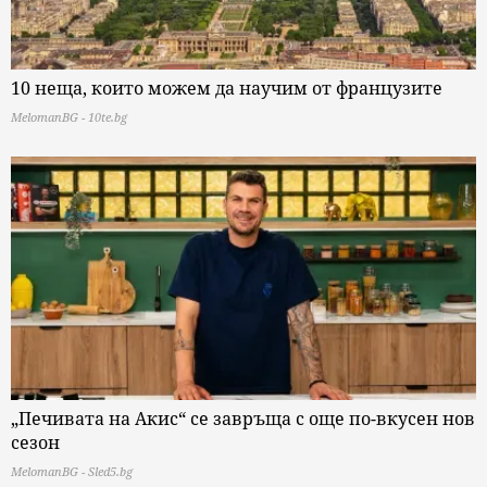
10 неща, които можем да научим от французите
MelomanBG - 10te.bg
„Печивата на Акис“ се завръща с още по-вкусен нов
сезон
MelomanBG - Sled5.bg