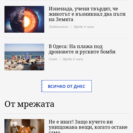
Изненада, учени твърдят, че
животът е възникнал два пъти
на Земята
Любопитно
Преди 6 часа
В Одеса: На плажа под
дроновете и руските бомби
Свят
Преди 6 часа
ВСИЧКО ОТ ДНЕС
От мрежата
Не е инат! Защо кучето ви
унищожава вещи, когато остане
само