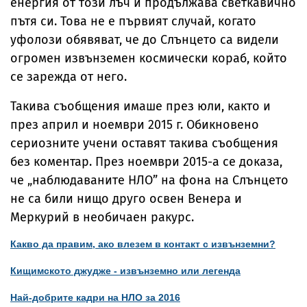
енергия от този лъч и продължава светкавично
пътя си. Това не е първият случай, когато
уфолози обявяват, че до Слънцето са видели
огромен извънземен космически кораб, който
се зарежда от него.
Такива съобщения имаше през юли, както и
през април и ноември 2015 г. Обикновено
сериозните учени оставят такива съобщения
без коментар. През ноември 2015-а се доказа,
че „наблюдаваните НЛО” на фона на Слънцето
не са били нищо друго освен Венера и
Меркурий в необичаен ракурс.
Какво да правим, ако влезем в контакт с извънземни?
Кищимското джудже - извънземно или легенда
Най-добрите кадри на НЛО за 2016