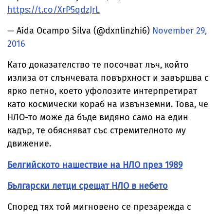
https://t.co/XrP5qdzJrL
— Aída Ocampo Silva (@dxnlinzhi6)
November 29,
2016
Като доказателство те посочват лъч, който
излиза от слънчевата повърхност и завършва с
ярко петно, което уфолозите интерпретират
като космически кораб на извънземни. Това, че
НЛО-то може да бъде видяно само на един
кадър, те обясняват със стремителното му
движение.
Белгийското нашествие на НЛО през 1989
Български летци срещат НЛО в небето
Според тях той мигновено се презарежда с