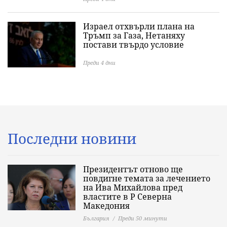
Израел отхвърли плана на
Тръмп за Газа, Нетаняху
постави твърдо условие
Преди 4 дни
Последни новини
Президентът отново ще
повдигне темата за лечението
на Ива Михайлова пред
властите в Р Северна
Македония
България
Преди 50 минути