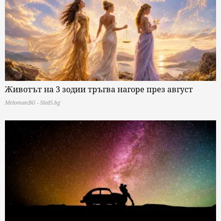
Животът на 3 зодии тръгва нагоре през август
MelomanBG - Sled5.bg