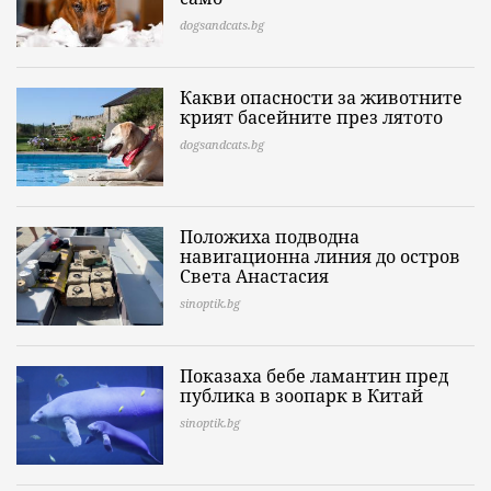
dogsandcats.bg
Какви опасности за животните
крият басейните през лятото
dogsandcats.bg
Положиха подводна
навигационна линия до остров
Света Анастасия
sinoptik.bg
Показаха бебе ламантин пред
публика в зоопарк в Китай
sinoptik.bg