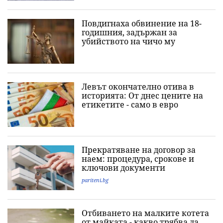
Повдигнаха обвинение на 18-
годишния, задържан за
убийството на чичо му
Левът окончателно отива в
историята: Oт днес цените на
етикетите - само в евро
Прекратяване на договор за
наем: процедура, срокове и
ключови документи
pariteni.bg
Отбиването на малките котета
от майката - какво трябва да