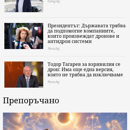
Gong.bg
Президентът: Държавата трябва
да подпомогне компаниите,
които произвеждат дронове и
антидрон системи
Nova.bg
Тодор Тагарев за взривилия се
дрон: Има още една версия,
която не трябва да изключваме
Nova.bg
Препоръчано