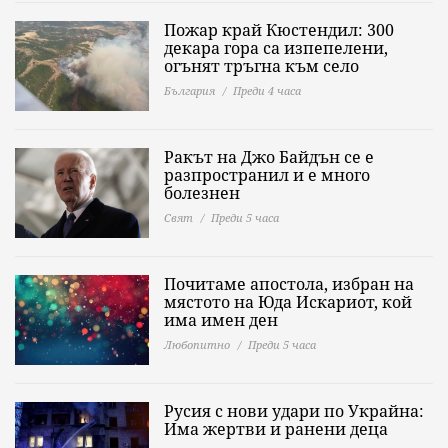
Пожар край Кюстендил: 300
декара гора са изпепелени,
огънят тръгна към село
България
Преди 4 часа
Ракът на Джо Байдън се е
разпространил и е много
болезнен
Свят
Преди 5 часа
Почитаме апостола, избран на
мястото на Юда Искариот, кой
има имен ден
Любопитно
Преди 5 часа
Русия с нови удари по Украйна:
Има жертви и ранени деца