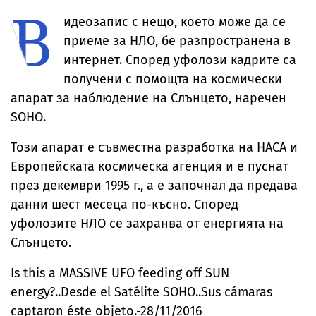
В
температурите
за милиони
до рекордни
идеозапис с нещо, което може да се
нива
приеме за НЛО, бе разпространена в
интернет. Според уфолози кадрите са
получени с помощта на космически
апарат за наблюдение на Слънцето, наречен
SOHO.
Този апарат е съвместна разработка на НАСА и
Европейската космическа агенция и е пуснат
през декември 1995 г., а е започнал да предава
данни шест месеца по-късно. Според
уфолозите НЛО се захранва от енергията на
Слънцето.
Is this a MASSIVE UFO feeding off SUN
energy?..Desde el Satélite SOHO..Sus cámaras
captaron éste objeto.-28/11/2016