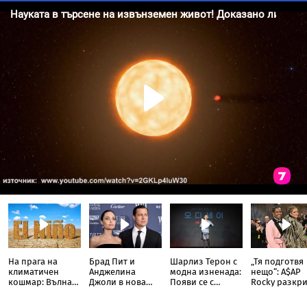
На прага на
Брад Пит и
Шарлиз Терон с
„Тя подготвя
климатичен
Анджелина
модна изненада:
нещо“: A$AP
кошмар: Вълна
Джоли в нова
Появи се с
Rocky разкри
от Ел Ниньо
ожесточена
прозрачна пола
Риана запис
изтласква
съдебна битка
тип „дъждобран“
нов албум