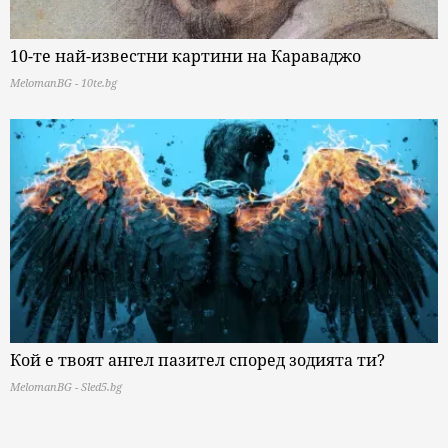
10-те най-известни картини на Караваджо
MelomanBG - 10te.bg
Кой е твоят ангел пазител според зодията ти?
MelomanBG - Sled5.bg