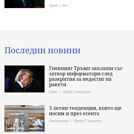
Преди 1 ден
Последни новини
Гневният Тръмп заплаши със
затвор информатори след
разкрития за недостиг на
ракети
Свят
Преди 2 минути
3 летни тенденции, които ще
носим и през есента
Любопитно
Преди 7 минути