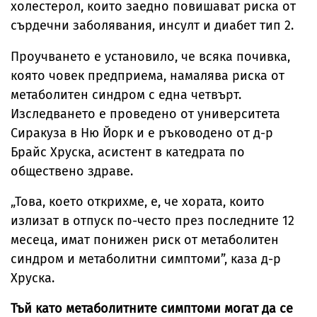
холестерол, които заедно повишават риска от
сърдечни заболявания, инсулт и диабет тип 2.
Проучването е установило, че всяка почивка,
която човек предприема, намалява риска от
метаболитен синдром с една четвърт.
Изследването е проведено от университета
Сиракуза в Ню Йорк и е ръководено от д-р
Брайс Хруска, асистент в катедрата по
обществено здраве.
„Това, което открихме, е, че хората, които
излизат в отпуск по-често през последните 12
месеца, имат понижен риск от метаболитен
синдром и метаболитни симптоми”, каза д-р
Хруска.
Тъй като метаболитните симптоми могат да се