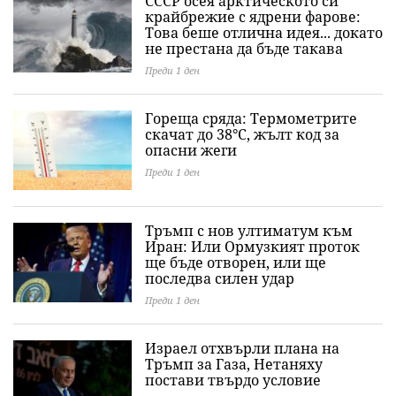
СССР осея арктическото си
крайбрежие с ядрени фарове:
Това беше отлична идея... докато
не престана да бъде такава
Преди 1 ден
Гореща сряда: Термометрите
скачат до 38°C, жълт код за
опасни жеги
Преди 1 ден
Тръмп с нов ултиматум към
Иран: Или Ормузкият проток
ще бъде отворен, или ще
последва силен удар
Преди 1 ден
Израел отхвърли плана на
Тръмп за Газа, Нетаняху
постави твърдо условие