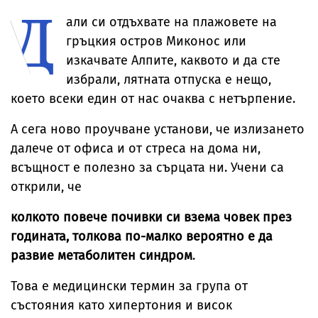
Д
Брус Уилис след
невиждано
от дома им
юбилея ѝ
досега явление
али си отдъхвате на плажовете на
гръцкия остров Миконос или
изкачвате Алпите, каквото и да сте
избрали, лятната отпуска е нещо,
което всеки един от нас очаква с нетърпение.
А сега ново проучване установи, че излизането
далече от офиса и от стреса на дома ни,
всъщност е полезно за сърцата ни. Учени са
открили, че
колкото повече почивки си взема човек през
годината, толкова по-малко вероятно е да
развие метаболитен синдром
.
Това е медицински термин за група от
състояния като хипертония и висок