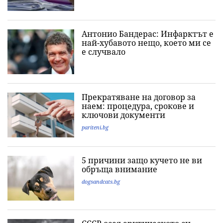
Антонио Бандерас: Инфарктът е
най-хубавото нещо, което ми се
е случвало
Прекратяване на договор за
наем: процедура, срокове и
ключови документи
pariteni.bg
5 причини защо кучето не ви
обръща внимание
dogsandcats.bg