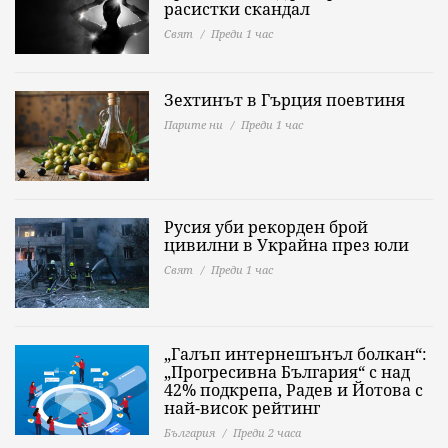
расистки скандал
Свят
Преди 1 час
Зехтинът в Гърция поевтиня
Парите ни
Преди 1 час
Русия уби рекорден брой
цивилни в Украйна през юли
Свят
Преди 1 час
„Галъп интернешънъл болкан“:
„Прогресивна България“ с над
42% подкрепа, Радев и Йотова с
най-висок рейтинг
България
Преди 2 часа