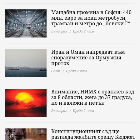
Мащабна промяна в София: 440
млн. евро за нови метробуси,
трамваи и метро до „Левски Г“
България
Преди 2 часа
Иран и Оман напредват към
споразумение за Ормузкия
проток
Свят
Преди 2 часа
Внимание, НИМХ с оранжев код
за 8 области, жега до 37 градуса,
но и валежи в петък
България
Преди 2 часа
Конституционният съд ще
разгледа жалбите срещу Бюджет