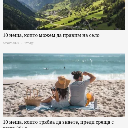
10 неща, които можем да правим на село
MelomanBG - 10te.bg
10 неща, които трябва да знаете, преди среща с