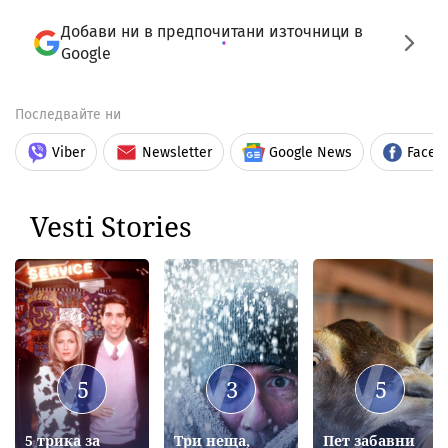
Добави ни в предпочитани източници в
Google
Последвайте ни
Viber
Newsletter
Google News
Faceb
Vesti Stories
5
3
5
5 трика за
Три неща,
Пет забавни