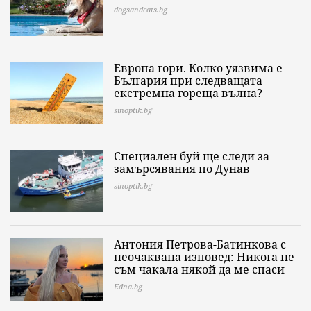
dogsandcats.bg
Европа гори. Колко уязвима е
България при следващата
екстремна гореща вълна?
sinoptik.bg
Специален буй ще следи за
замърсявания по Дунав
sinoptik.bg
Антония Петрова-Батинкова с
неочаквана изповед: Никога не
съм чакала някой да ме спаси
Edna.bg