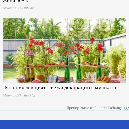
жена 30+ г.
MelomanBG - 10te.bg
Лятна маса в цвят: свежи декорации с мушкато
MelomanBG - Sled5.bg
Препоръчано от Content Exchange