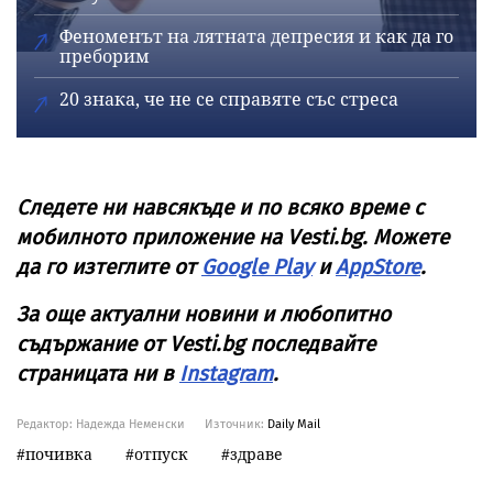
Феноменът на лятната депресия и как да го
преборим
20 знака, че не се справяте със стреса
Следете ни навсякъде и по всяко време с
мобилното приложение на Vesti.bg. Можете
да го изтеглите от
Google Play
и
AppStore
.
За още актуални новини и любопитно
съдържание от Vesti.bg последвайте
страницата ни в
Instagram
.
Редактор: Надежда Неменски
Източник:
Daily Mail
почивка
отпуск
здраве