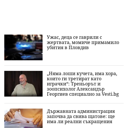
Ужас, деца се гаврили с
жертвата, момиче примамило
убития в Пловдив
„Няма лоши кучета, има хора,
които ги третират като
играчки“: Треньорът и
зоопсихолог Александър
Георгиев специално за Vesti.bg
Държавната администрация
започва да свива щатове: ще
има ли реални съкращения