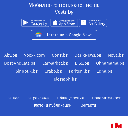
Мобилното приложение на
Vesti.bg
Четете ни в Google News
Abv.bg
Vbox7.com
Gong.bg
DarikNews.bg
Nova.bg
DogsAndCats.bg
CarMarket.bg
BISS.bg
Ohnamama.bg
Sinoptik.bg
Grabo.bg
Pariteni.bg
Edna.bg
Telegraph.bg
За нас
За реклама
Общи условия
Поверителност
Платени публикации
Контакти