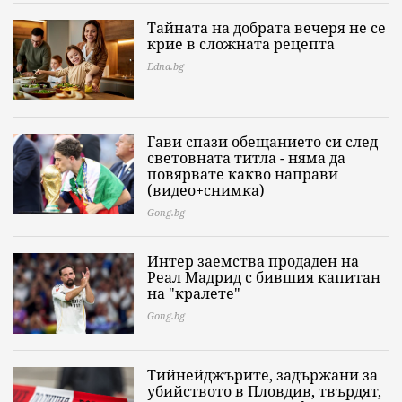
Тайната на добрата вечеря не се
крие в сложната рецепта
Edna.bg
Гави спази обещанието си след
световната титла - няма да
повярвате какво направи
(видео+снимка)
Gong.bg
Интер заемства продаден на
Реал Мадрид с бившия капитан
на "кралете"
Gong.bg
Тийнейджърите, задържани за
убийството в Пловдив, твърдят,