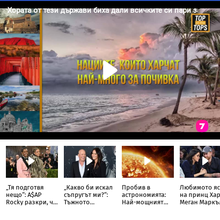
„Тя подготвя
„Какво би искал
Пробив в
Любимото яс
нещо“: A$AP
съпругът ми?“:
астрономията:
на принц Хар
Rocky разкри, че
Тъжното
Най-мощният
Меган Маркъ
Риана записва
признание на
слънчев
разкри
нов албум
съпругата на
телескоп улови
кулинарна т