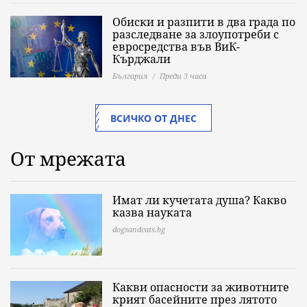
Обиски и разпити в два града по
разследване за злоупотреби с
евросредства във ВиК-
Кърджали
България
Преди 3 часа
ВСИЧКО ОТ ДНЕС
От мрежата
Имат ли кучетата душа? Какво
казва науката
dogsandcats.bg
Какви опасности за животните
крият басейните през лятото