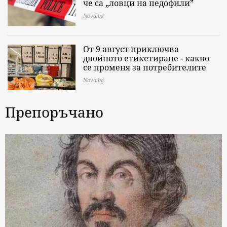
че са „ловци на педофили”
Nova.bg
От 9 август приключва
двойното етикетиране - какво
се променя за потребителите
Nova.bg
Препоръчано