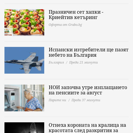
Празничен сет хапки -
Криейтив кетъринг
Оферта от Grabo.bg
Испански изтребители ще пазят
небето на България
България
Преди 21 минути
НОИ започва утре изплащането
на пенсиите за август
Парите ни
Преди 37 минути
Отнеха короната на кралица на
красотата след разкрития за