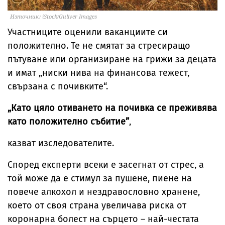
Източник: iStock/Guliver Images
Участниците оценили ваканциите си
положително. Те не смятат за стресиращо
пътуване или организиране на грижи за децата
и имат „ниски нива на финансова тежест,
свързана с почивките“.
„Като цяло отиването на почивка се преживява
като положително събитие”
,
казват изследователите.
Според експерти всеки е засегнат от стрес, а
той може да е стимул за пушене, пиене на
повече алкохол и нездравословно хранене,
което от своя страна увеличава риска от
коронарна болест на сърцето – най-честата