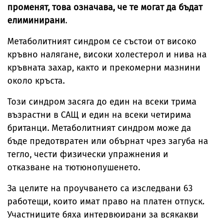
променят, това означава, че те могат да бъдат
елиминирани
.
Метаболитният синдром се състои от високо
кръвно налягане, високи холестерол и нива на
кръвната захар, както и прекомерни мазнини
около кръста.
Този синдром засяга до един на всеки трима
възрастни в САЩ и един на всеки четирима
британци. Метаболитният синдром може да
бъде предотвратен или обърнат чрез загуба на
тегло, чести физически упражнения и
отказване на тютюнопушенето.
За целите на проучването са изследвани 63
работещи, които имат право на платен отпуск.
Участниците бяха интервюирани за всякакви