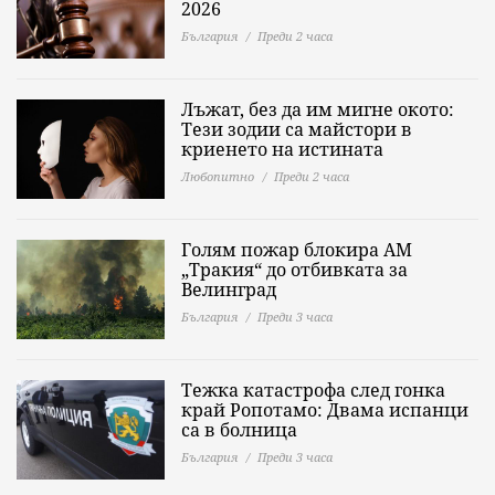
2026
България
Преди 2 часа
Лъжат, без да им мигне окото:
Тези зодии са майстори в
криенето на истината
Любопитно
Преди 2 часа
Голям пожар блокира АМ
„Тракия“ до отбивката за
Велинград
България
Преди 3 часа
Тежка катастрофа след гонка
край Ропотамо: Двама испанци
са в болница
България
Преди 3 часа