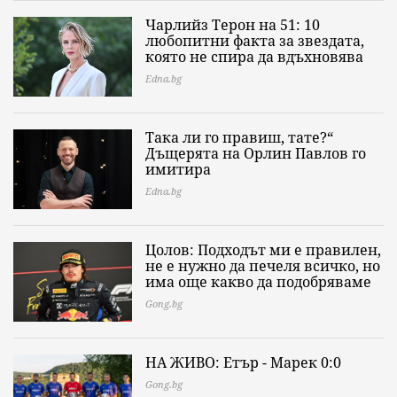
Чарлийз Терон на 51: 10
любопитни факта за звездата,
която не спира да вдъхновява
Edna.bg
Така ли го правиш, тате?“
Дъщерята на Орлин Павлов го
имитира
Edna.bg
Цолов: Подходът ми е правилен,
не е нужно да печеля всичко, но
има още какво да подобряваме
Gong.bg
НА ЖИВО: Етър - Марек 0:0
Gong.bg