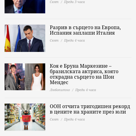
Свят
Преди 3 часа
Разрив в сърцето на Европа,
Испания заплаши Италия
Свят
Преди 4 часа
Коя е Бруна Маркезине –
бразилската актриса, която
открадна сърцето на Шон
Мендес
Любопитно
Преди 4 часа
ООН отчита тригодишен рекорд
в цените на храните през юли
Свят
Преди 4 часа