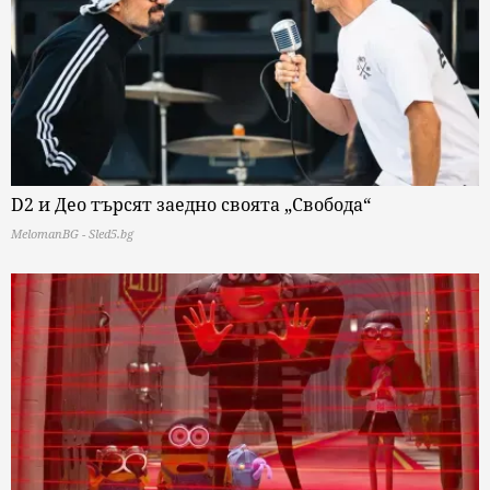
D2 и Део търсят заедно своята „Свобода“
MelomanBG - Sled5.bg