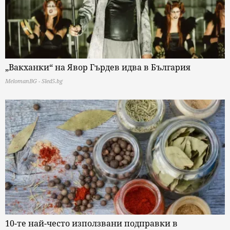
„Вакханки“ на Явор Гърдев идва в България
MelomanBG - Sled5.bg
10-те най-често използвани подправки в