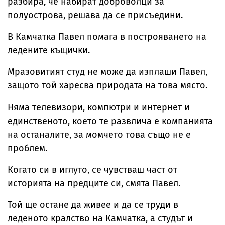
разбира, че набират доброволци за
полуострова, решава да се присъедини.
В Камчатка Павел помага в построяването на
ледените къщички.
Мразовитият студ не може да изплаши Павел,
защото той харесва природата на това място.
Няма телевизори, компютри и интернет и
единственото, което те развлича е компанията
на останалите, за момчето това също не е
проблем.
Когато си в иглуто, се чувстваш част от
историята на предците си, смята Павел.
Той ще остане да живее и да се труди в
леденото кралство на Камчатка, а студът и