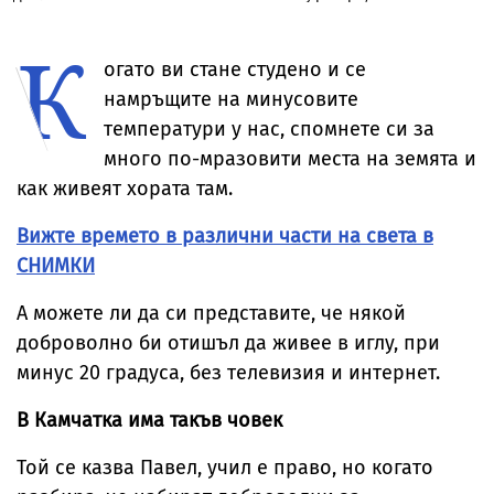
ожесточена
прозрачна пола
Риана записва
признание н
съдебна битка
тип „дъждобран“
нов албум
съпругата на
К
за милиони
Брус Уилис с
юбилея ѝ
огато ви стане студено и се
намръщите на минусовите
температури у нас, спомнете си за
много по-мразовити места на земята и
как живеят хората там.
Вижте времето в различни части на света в
СНИМКИ
А можете ли да си представите, че някой
доброволно би отишъл да живее в иглу, при
минус 20 градуса, без телевизия и интернет.
В Камчатка има такъв човек
Той се казва Павел, учил е право, но когато