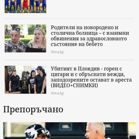
Родители на новородено и
столична болница – с взаимни
обвинения за здравословното
състояние на бебето
Nova.bg
Убитият в Пловдив - горен с
цигари и с обръснати вежди,
заподозрените остават в ареста
(ВИДЕО+СНИМКИ)
Nova.bg
Препоръчано