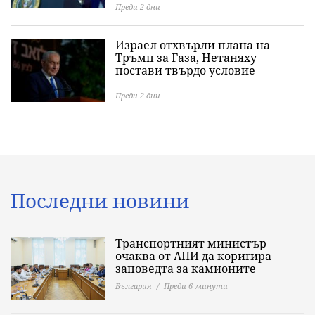
Преди 2 дни
Израел отхвърли плана на
Тръмп за Газа, Нетаняху
постави твърдо условие
Преди 2 дни
Последни новини
Транспортният министър
очаква от АПИ да коригира
заповедта за камионите
България
Преди 6 минути