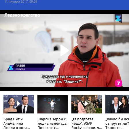
11 януари 2017, 09:09
Брад Пит и
Шарлиз Терон с
„Тя подготвя
„Какво би ис
Анджелина
модна изненада:
нещо“: A$AP
съпругът ми?
Джоли в нова
Появи се с
Rocky разкри, че
Тъжното