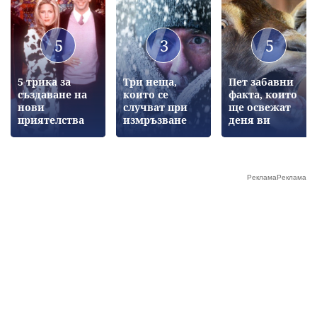
5
3
5
5 трика за
Три неща,
Пет забавни
създаване на
които се
факта, които
нови
случват при
ще освежат
приятелства
измръзване
деня ви