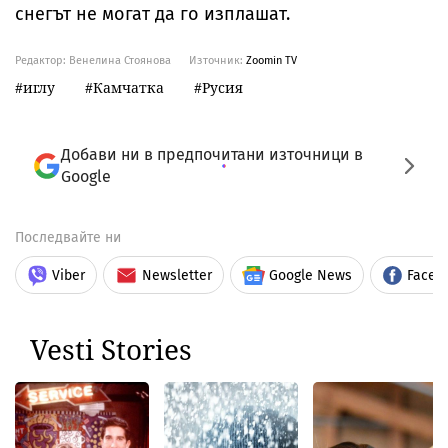
снегът не могат да го изплашат.
Редактор: Венелина Стоянова
Източник:
Zoomin TV
иглу
Камчатка
Русия
Добави ни в предпочитани източници в
Google
Последвайте ни
Viber
Newsletter
Google News
Faceb
Vesti Stories