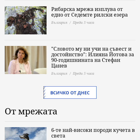
Рибарска мрежа изплува от
едно от Седемте рилски езера
България
Преди 5 часа
"Словото му ни учи на съвест и
достойнство": Илияна Йотова за
90-годишнината на Стефан
Цанев
България
Преди 5 часа
ВСИЧКО ОТ ДНЕС
От мрежата
6-те най-високи породи кучета в
света