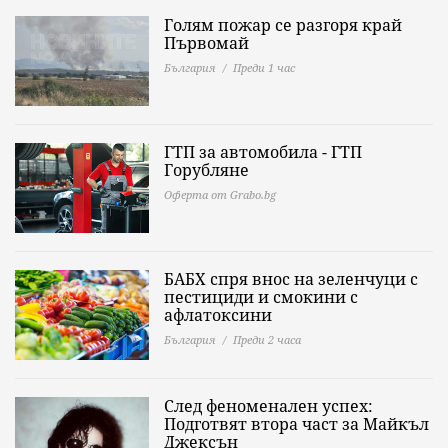
Голям пожар се разгоря край
Първомай
България
Преди 1 час
ГТП за автомобила - ГТП
Горубляне
Оферта от Grabo.bg
БАБХ спря внос на зеленчуци с
пестициди и смокини с
афлатоксини
България
Преди 2 часа
След феноменален успех:
Подготвят втора част за Майкъл
Джексън