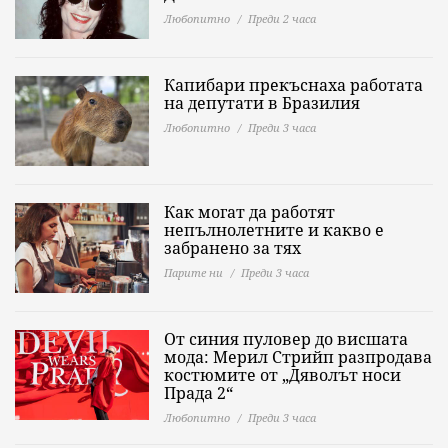
Любопитно
Преди 2 часа
Капибари прекъснаха работата
на депутати в Бразилия
Любопитно
Преди 3 часа
Как могат да работят
непълнолетните и какво е
забранено за тях
Парите ни
Преди 3 часа
От синия пуловер до висшата
мода: Мерил Стрийп разпродава
костюмите от „Дяволът носи
Прада 2“
Любопитно
Преди 3 часа