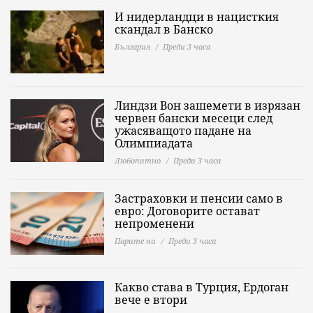
И нидерландци в нацисткия
скандал в Банско
България
Преди 3 часа
Линдзи Вон зашемети в изрязан
червен бански месеци след
ужасяващото падане на
Олимпиадата
Любопитно
Преди 3 часа
Застраховки и пенсии само в
евро: Договорите остават
непроменени
Парите ни
Преди 3 часа
Какво става в Турция, Ердоган
вече е втори