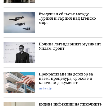
Въздушен сблъсък между
Турция и Гърция над Егейско
море
Почина легендарният музикант
Уилям Орбит
Прекратяване на договор за
наем: процедура, срокове и
ключови документи
pariteni.bg
Видове инфекции на пикочните