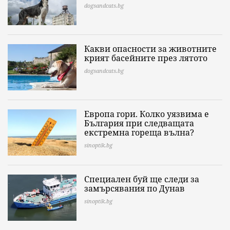
dogsandcats.bg
Какви опасности за животните
крият басейните през лятото
dogsandcats.bg
Европа гори. Колко уязвима е
България при следващата
екстремна гореща вълна?
sinoptik.bg
Специален буй ще следи за
замърсявания по Дунав
sinoptik.bg