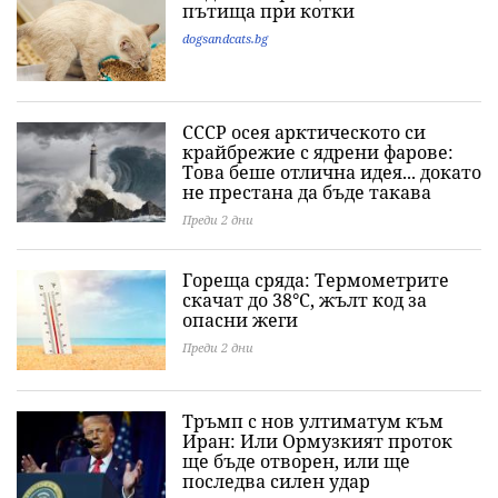
пътища при котки
dogsandcats.bg
СССР осея арктическото си
крайбрежие с ядрени фарове:
Това беше отлична идея... докато
не престана да бъде такава
Преди 2 дни
Гореща сряда: Термометрите
скачат до 38°C, жълт код за
опасни жеги
Преди 2 дни
Тръмп с нов ултиматум към
Иран: Или Ормузкият проток
ще бъде отворен, или ще
последва силен удар