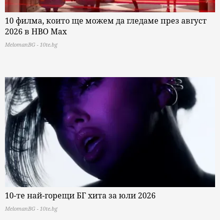
10 филма, които ще можем да гледаме през август
2026 в HBO Max
MelomanBG - 10te.bg
10-те най-горещи БГ хита за юли 2026
MelomanBG - 10te.bg