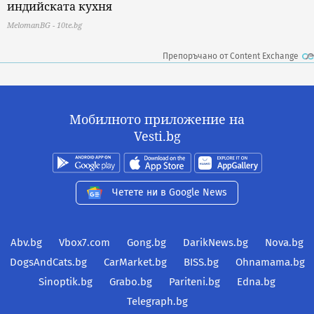
индийската кухня
MelomanBG - 10te.bg
Препоръчано от Content Exchange
Мобилното приложение на
Vesti.bg
Четете ни в Google News
Abv.bg
Vbox7.com
Gong.bg
DarikNews.bg
Nova.bg
DogsAndCats.bg
CarMarket.bg
BISS.bg
Ohnamama.bg
Sinoptik.bg
Grabo.bg
Pariteni.bg
Edna.bg
Telegraph.bg