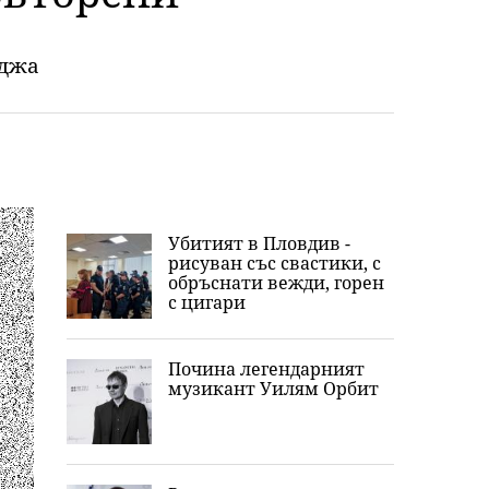
оджа
Убитият в Пловдив -
рисуван със свастики, с
обръснати вежди, горен
с цигари
Почина легендарният
музикант Уилям Орбит