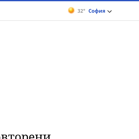
32°
София
овторени