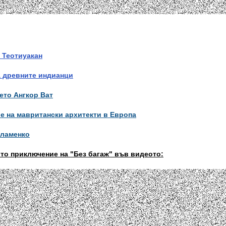
 Теотиуакан
а древните индианци
ето Ангкор Ват
е на мавритански архитекти в Европа
Фламенко
то приключение на "Без багаж" във видеото: