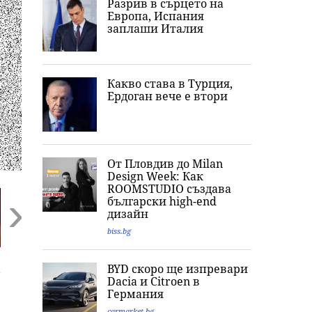
Разрив в сърцето на
Европа, Испания
заплаши Италия
Какво става в Турция,
Ердоган вече е втори
От Пловдив до Milan
Design Week: Как
ROOMSTUDIO създава
български high-end
дизайн
biss.bg
Next
Любимото ястие на
„Обичам извивките
Ким Кардашия
BYD скоро ще изпревари
-
принц Хари: Меган
си“: Годеницата на
разпали мрежа
Dacia и Citroеn в
Маркъл разкри
Кристиано
Публикува сни
Германия
кулинарна тайна от
Роналдо отвърна
с „гаджето от
дома им
на критиките към
Формула 1“ Лю
carmarket.bg