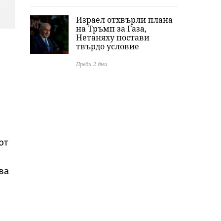
Израел отхвърли плана
на Тръмп за Газа,
Нетаняху постави
твърдо условие
Преди 2 дни
от
ва