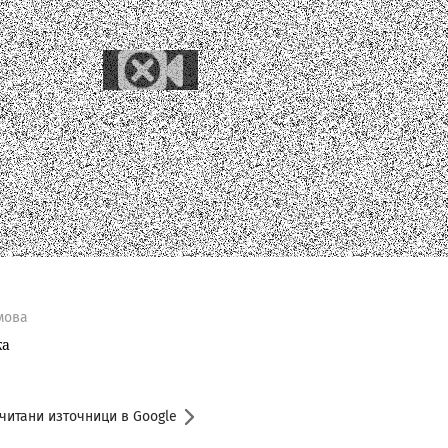
мова
жа
читани източници в Google