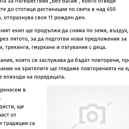
та за пътешествия „Без багаж“, която отведе
Уилис след юбилея
явление
те до стотици дестинации по света в над 450
ѝ
, отпразнува своя 11 рожден ден.
ият екип ще продължи да снима по земя, въздух,
през лятото, за да подготви нови предложения за
и, трекинги, гмуркане и пътувания с деца.
ания, които си заслужава да бъдат повторени, пр
лание на зрителите ще гледаме повторенията на 
 епизоди на поредицата.
пренесем в
а
дисти, ще
част от
и традиции са