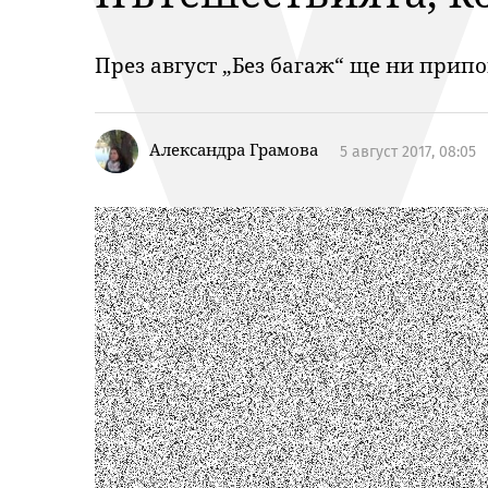
През август „Без багаж“ ще ни при
Александра Грамова
5 август 2017, 08:05