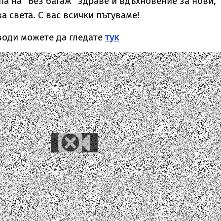
а на "Без багаж" здраве и вдъхновение за нови,
 света. С вас всички пътуваме!
зоди можете да гледате
тук