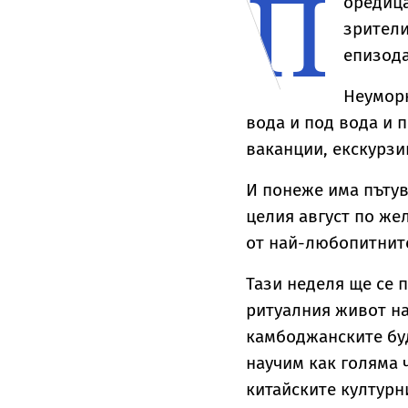
П
оредица
лтън
зрители
епизода
Неуморн
вода и под вода и 
ваканции, екскурзи
И понеже има пътув
целия август по же
от най-любопитните
Тази неделя ще се 
ритуалния живот н
камбоджанските бу
научим как голяма 
китайските културн