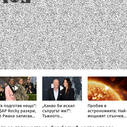
Тя подготвя нещо“:
„Какво би искал
Пробив в
$AP Rocky разкри,
съпругът ми?“:
астрономията: Най
е Риана записва
Тъжното
мощният слънчев
ов албум
признание на
телескоп улови
съпругата на Брус
невиждано досега