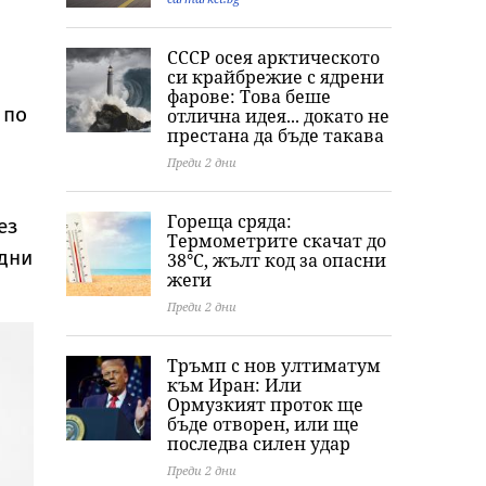
тялото ѝ
Хамилтън
СССР осея арктическото
си крайбрежие с ядрени
фарове: Това беше
 по
отлична идея... докато не
престана да бъде такава
Преди 2 дни
Гореща сряда:
ез
Термометрите скачат до
едни
38°C, жълт код за опасни
жеги
Преди 2 дни
Тръмп с нов ултиматум
към Иран: Или
Ормузкият проток ще
бъде отворен, или ще
последва силен удар
Преди 2 дни