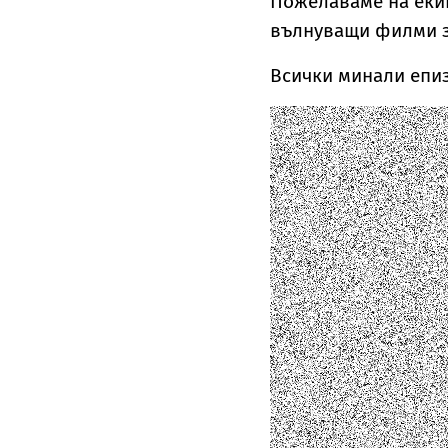
Пожелаваме на екип
вълнуващи филми за
Всички минали епи