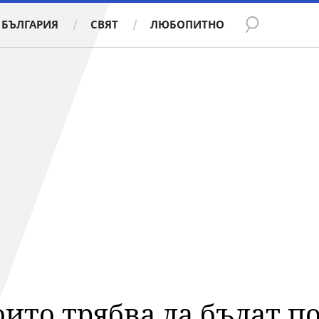
БЪЛГАРИЯ
СВЯТ
ЛЮБОПИТНО
ито трябва да бъдат п