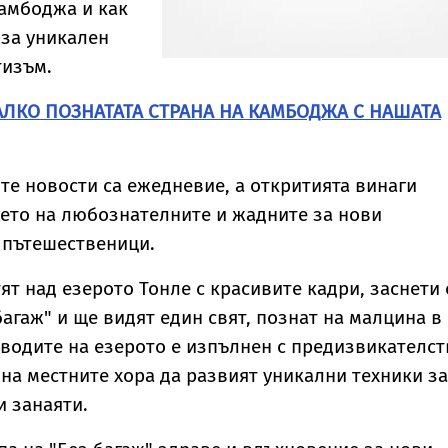
амбоджа и как
 за уникален
тизъм.
ЛКО ПОЗНАТАТА СТРАНА НА КАМБОДЖА С НАШАТА
те новости са ежедневие, а откритията винаги
ето на любознателните и жадните за нови
 пътешественици.
ят над езерото Тонле с красивите кадри, заснети 
багаж" и ще видят един свят, познат на малцина в
 водите на езерото е изпълнен с предизвикателст
 на местните хора да развият уникални техники за
и занаяти.