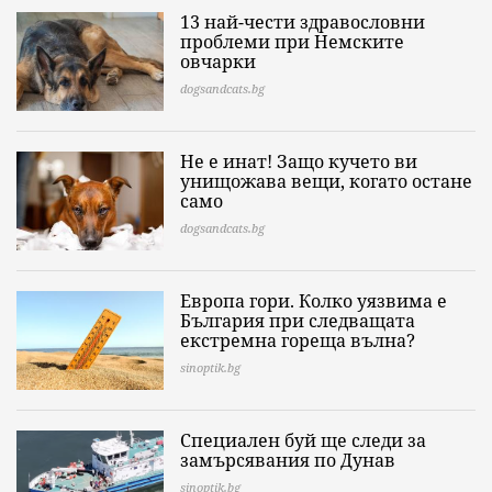
13 най-чести здравословни
проблеми при Немските
овчарки
dogsandcats.bg
Не е инат! Защо кучето ви
унищожава вещи, когато остане
само
dogsandcats.bg
Европа гори. Колко уязвима е
България при следващата
екстремна гореща вълна?
sinoptik.bg
Специален буй ще следи за
замърсявания по Дунав
sinoptik.bg