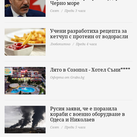
Черно море
Свят
Преди 3 часа
Учени разработиха рецепта за
кетчуп с протеин от водорасли
Любопитно
Преди 4 часа
Лято в Созопол - Хотел Съни****
Оферта от Grabo.bg
Русия заяви, че е поразила
кораби с военно оборудване в
Одеса и Николаев
Свят
Преди 5 часа