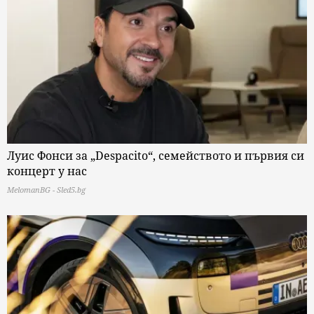
Луис Фонси за „Despacito“, семейството и първия си
концерт у нас
MelomanBG - Sled5.bg