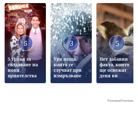
5
3
5
5 трика за
Три неща,
Пет забавни
създаване на
които се
факта, които
нови
случват при
ще освежат
приятелства
измръзване
деня ви