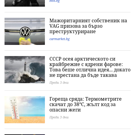
biss.bg
Мажоритарният собственик на
VAG призова за бързо
преструктуриране
carmarket.bg
СССР осея арктическото си
крайбрежие с ядрени фарове:
Това беше отлична идея... докато
не престана да бъде такава
Преди 3 дни
Гореща сряда: Термометрите
скачат до 38°C, жълт код за
опасни жеги
Преди 3 дни