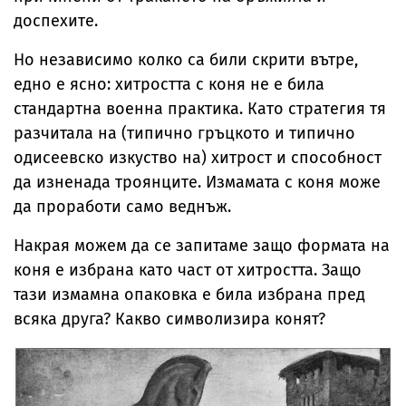
доспехите.
Но независимо колко са били скрити вътре,
едно е ясно: хитростта с коня не е била
стандартна военна практика. Като стратегия тя
разчитала на (типично гръцкото и типично
одисеевско изкуство на) хитрост и способност
да изненада троянците. Измамата с коня може
да проработи само веднъж.
Накрая можем да се запитаме защо формата на
коня е избрана като част от хитростта. Защо
тази измамна опаковка е била избрана пред
всяка друга? Какво символизира конят?