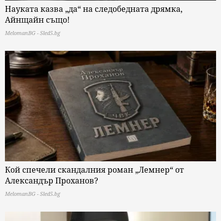
Науката казва „да“ на следобедната дрямка,
Айнщайн също!
MelomanBG - Sled5.bg
Кой спечели скандалния роман „Лемнер“ от
Александър Проханов?
MelomanBG - Sled5.bg