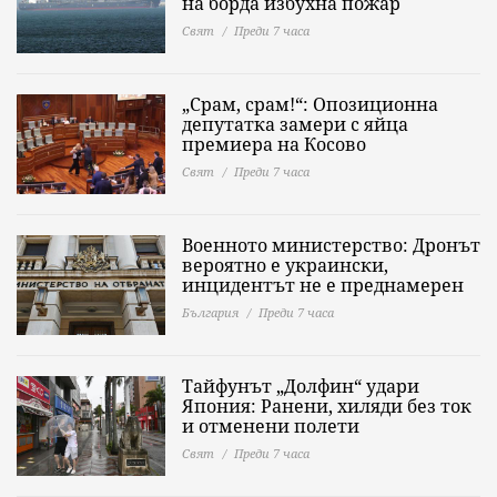
на борда избухна пожар
Свят
Преди 7 часа
„Срам, срам!“: Опозиционна
депутатка замери с яйца
премиера на Косово
Свят
Преди 7 часа
Военното министерство: Дронът
вероятно е украински,
инцидентът не е преднамерен
България
Преди 7 часа
Тайфунът „Долфин“ удари
Япония: Ранени, хиляди без ток
и отменени полети
Свят
Преди 7 часа