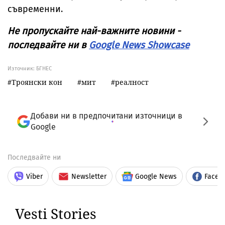
съвременни.
Не пропускайте най-важните новини -
последвайте ни в
Google News Showcase
Източник:
БГНЕС
Троянски кон
мит
реалност
Добави ни в предпочитани източници в
Google
Последвайте ни
Viber
Newsletter
Google News
Faceb
Vesti Stories