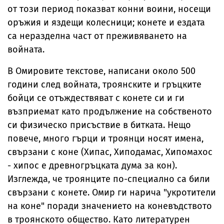
от този период показват конни воини, носещи
оръжия и яздещи колесници; конете и ездата
са неразделна част от преживяването на
войната.
В Омировите текстове, написани около 500
години след войната, троянските и гръцките
бойци се отъждествяват с конете си и ги
възприемат като продължение на собственото
си физическо присъствие в битката. Нещо
повече, много гърци и троянци носят имена,
свързани с коне (Хипас, Хиподамас, Хипомахос
- хипос е древногръцката дума за кон).
Изглежда, че троянците по-специално са били
свързани с конете. Омир ги нарича "укротители
на коне" поради значението на коневъдството
в троянското общество. Като литературен