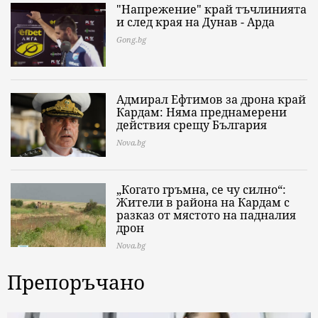
"Напрежение" край тъчлинията
и след края на Дунав - Арда
Gong.bg
Адмирал Ефтимов за дрона край
Кардам: Няма преднамерени
действия срещу България
Nova.bg
„Когато гръмна, се чу силно“:
Жители в района на Кардам с
разказ от мястото на падналия
дрон
Nova.bg
Препоръчано