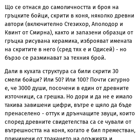
Що се отнася до самоличността и броя на
гръцките бойци, скрити в коня, няколко древни
автори (включително Стезихор, Аполодор и
Квинт от Смирна), както и запазени образци от
гръцка рисувана керамика, изброяват имената
на скритите в него (сред тях е и Одисей) - но
бързо се разминават за техния брой.
Дали в кухата структура са били скрити 30
смели бойци? Или 50? Или 100? Почти сигурно
е, че 3000 души, посочени в един от древните
източници, са грешка. Но дори и да не е имало
такива завишени цифри, вътре е щяло да бъде
пренаселено - оттук и дрънчащите звуци, които
според древните свидетелства са се чували от
вътрешността на коня, когато е бил преместван,
причинени от тракането на оръжията и