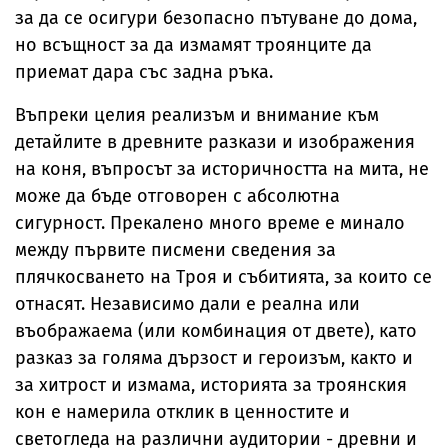
за да се осигури безопасно пътуване до дома,
но всъщност за да измамят троянците да
приемат дара със задна ръка.
Въпреки целия реализъм и внимание към
детайлите в древните разкази и изображения
на коня, въпросът за историчността на мита, не
може да бъде отговорен с абсолютна
сигурност. Прекалено много време е минало
между първите писмени сведения за
плячкосването на Троя и събитията, за които се
отнасят. Независимо дали е реална или
въображаема (или комбинация от двете), като
разказ за голяма дързост и героизъм, както и
за хитрост и измама, историята за троянския
кон е намерила отклик в ценностите и
светогледа на различни аудитории - древни и