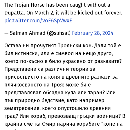
The Trojan Horse has been caught without a
Dupatta. On March 2, it will be kicked out forever.
pic.twitter.com/voE6SpVwxF
— Salman Ahmad (@sufisal)
February 28, 2024
Остава ни прочутият Троянски кон. Дали той е
бил истински, или е символ на нещо друго,
което по-късно е било украсено от разказите?
Представени са различни теории за
присъствието на коня в древните разкази за
плячкосването на Троя: може би е
представлявал обсадна кула или таран? Или
пък природно бедствие, като например
земетресение, което опустошило древния
град? Или кораб, превозващ гръцки войници? В
крайна сметка Омир нарича корабите "коне на