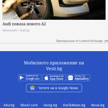
Audi показа новото A2
MelomanBG - Sled5.bg
Препоръчано от Content Exchange
Мобилното приложение на
Vesti.bg
Четете ни в Google News
Abv.bg
Vbox7.com
Gong.bg
DarikNews.bg
Nova.bg