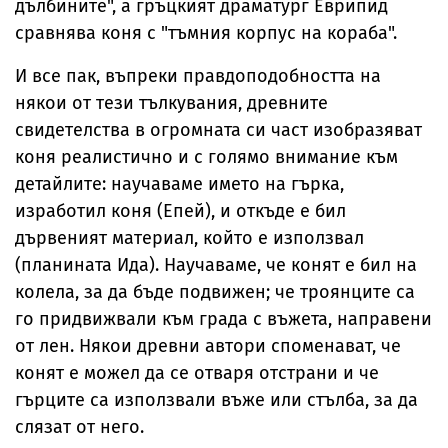
дълбините", а гръцкият драматург Еврипид
сравнява коня с "тъмния корпус на кораба".
И все пак, въпреки правдоподобността на
някои от тези тълкувания, древните
свидетелства в огромната си част изобразяват
коня реалистично и с голямо внимание към
детайлите: научаваме името на гърка,
изработил коня (Епей), и откъде е бил
дървеният материал, който е използвал
(планината Ида). Научаваме, че конят е бил на
колела, за да бъде подвижен; че троянците са
го придвижвали към града с въжета, направени
от лен. Някои древни автори споменават, че
конят е можел да се отваря отстрани и че
гърците са използвали въже или стълба, за да
слязат от него.