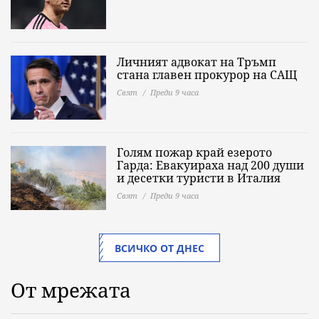
Личният адвокат на Тръмп
стана главен прокурор на САЩ
Свят
Преди 9 часа
Голям пожар край езерото
Гарда: Евакуираха над 200 души
и десетки туристи в Италия
Свят
Преди 9 часа
ВСИЧКО ОТ ДНЕС
От мрежата