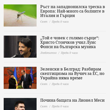
Ръст на западнонилска треска в
Европа: Най-много са болните в
Италия и Гърция
Свят
Преди 8 часа
„Той е човек с голямо сърце“:
Христо Стоичков учил Луис
Фонси на българска музика
Любопитно
Преди 8 часа
Зеленски в Белград: Разбирам
скептицизма на Вучич за ЕС, но
Украйна няма време
Свят
Преди 8 часа
Почина бащата на Лионел Меси
Свят
Преди 8 часа