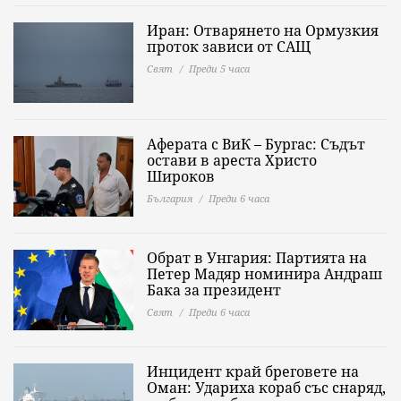
Иран: Отварянето на Ормузкия
проток зависи от САЩ
Свят
Преди 5 часа
Аферата с ВиК – Бургас: Съдът
остави в ареста Христо
Широков
България
Преди 6 часа
Обрат в Унгария: Партията на
Петер Мадяр номинира Андраш
Бака за президент
Свят
Преди 6 часа
Инцидент край бреговете на
Оман: Удариха кораб със снаряд,