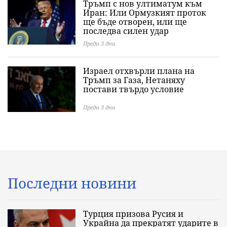
Тръмп с нов ултиматум към
Иран: Или Ормузкият проток
ще бъде отворен, или ще
последва силен удар
Преди 3 дни
Израел отхвърли плана на
Тръмп за Газа, Нетаняху
постави твърдо условие
Преди 3 дни
Последни новини
Турция призова Русия и
Украйна да прекратят ударите в