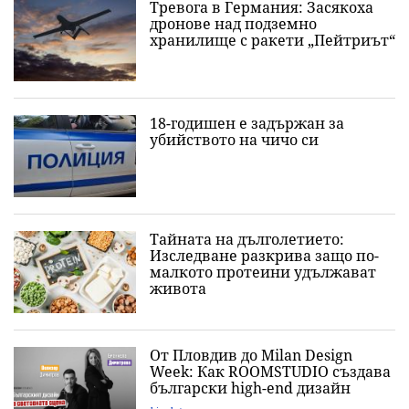
Тревога в Германия: Засякоха
дронове над подземно
хранилище с ракети „Пейтриът“
18-годишен е задържан за
убийството на чичо си
Тайната на дълголетието:
Изследване разкрива защо по-
малкото протеини удължават
живота
От Пловдив до Milan Design
Week: Как ROOMSTUDIO създава
български high-end дизайн