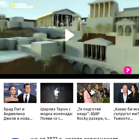
Брад Пит и
Шарлиз Терон с
„Тя подготвя
„Какво би ис
Анджелина
модна изненада:
нещо“: A$AP
съпругът ми?
Джоли в нова
Появи се с
Rocky разкри, че
Тъжното
ожесточена
прозрачна пола
Риана записва
признание н
съдебна битка
тип „дъждобран“
нов албум
съпругата на
за милиони
Брус Уилис с
юбилея ѝ