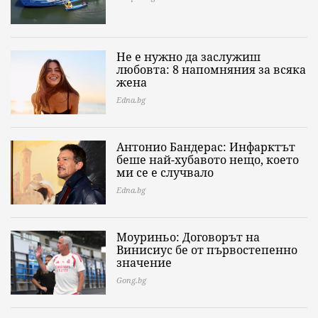
Не е нужно да заслужиш
любовта: 8 напомняния за всяка
жена
Edna.bg
Антонио Бандерас: Инфарктът
беше най-хубавото нещо, което
ми се е случвало
Edna.bg
Моуриньо: Договорът на
Винисиус бе от първостепенно
значение
Gong.bg