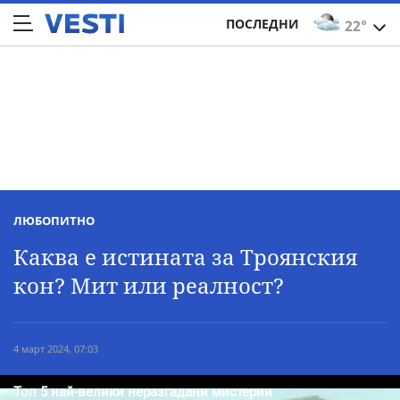
ПОСЛЕДНИ
22°
ЛЮБОПИТНО
Каква е истината за Троянския
кон? Мит или реалност?
4 март 2024, 07:03