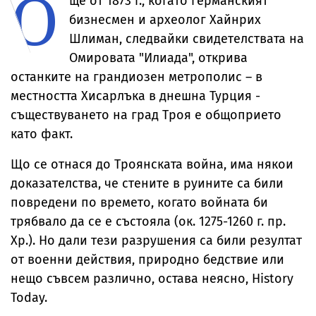
О
ще от 1873 г., когато германският
бизнесмен и археолог Хайнрих
Шлиман, следвайки свидетелствата на
Омировата "Илиада", открива
останките на грандиозен метрополис – в
местността Хисарлъка в днешна Турция -
съществуването на град Троя е общоприето
като факт.
Що се отнася до Троянската война, има някои
доказателства, че стените в руините са били
повредени по времето, когато войната би
трябвало да се е състояла (ок. 1275-1260 г. пр.
Хр.). Но дали тези разрушения са били резултат
от военни действия, природно бедствие или
нещо съвсем различно, остава неясно, History
Today.