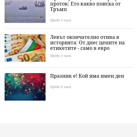
проток: Ето какво поиска от
Тръмп
Преди 6 часа
Левът окончателно отива в
историята: Oт днес цените на
етикетите - само в евро
Преди 3 часа
Празник е! Кой има имен ден
Преди 8 часа