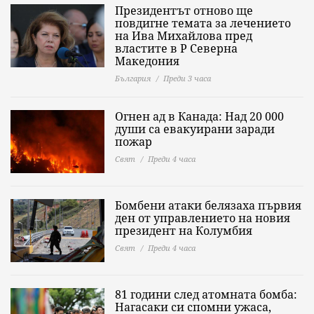
Президентът отново ще
повдигне темата за лечението
на Ива Михайлова пред
властите в Р Северна
Македония
България
Преди 3 часа
Огнен ад в Канада: Над 20 000
души са евакуирани заради
пожар
Свят
Преди 4 часа
Бомбени атаки белязаха първия
ден от управлението на новия
президент на Колумбия
Свят
Преди 4 часа
81 години след атомната бомба:
Нагасаки си спомни ужаса,