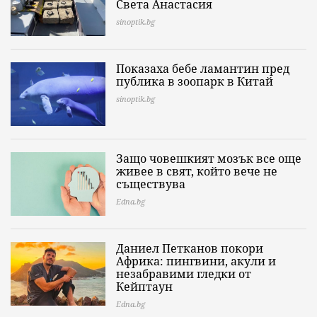
Света Анастасия
sinoptik.bg
Показаха бебе ламантин пред
публика в зоопарк в Китай
sinoptik.bg
Защо човешкият мозък все още
живее в свят, който вече не
съществува
Edna.bg
Даниел Петканов покори
Африка: пингвини, акули и
незабравими гледки от
Кейптаун
Edna.bg