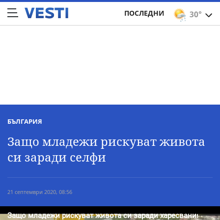
ПОСЛЕДНИ
30°
БЪЛГАРИЯ
Защо младежи рискуват живота
си заради селфи
21 септември 2020, 08:56