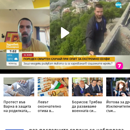
Протест във
Левът
Борисов: Трябва
Йотова за др
Варна в защита
окончателно
да развиваме
Изключител
на родилката,
отива в
военната си
съм
загубила бебето
историята: Oт
индустрия, в
разочарован
си дни преди
днес цените на
момента това не
политическа
раждането
етикетите - само
се прави
употреба на
в евро
инцидента