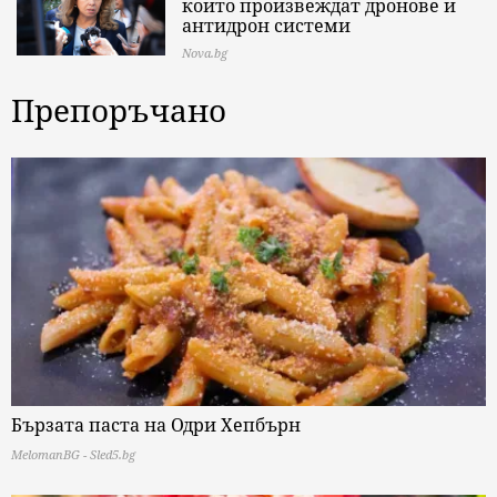
които произвеждат дронове и
антидрон системи
Nova.bg
Препоръчано
Бързата паста на Одри Хепбърн
MelomanBG - Sled5.bg