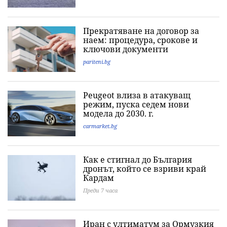
Прекратяване на договор за
наем: процедура, срокове и
ключови документи
pariteni.bg
Peugeot влиза в атакуващ
режим, пуска седем нови
модела до 2030. г.
carmarket.bg
Как е стигнал до България
дронът, който се взриви край
Кардам
Преди 7 часа
Иран с ултиматум за Ормузкия