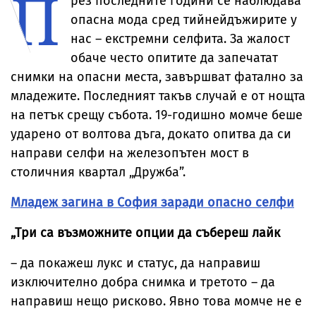
П
рез последните години се наблюдава
опасна мода сред тийнейдъжирите у
нас – екстремни селфита. За жалост
обаче често опитите да запечатат
снимки на опасни места, завършват фатално за
младежите. Последният такъв случай е от нощта
на петък срещу събота. 19-годишно момче беше
ударено от волтова дъга, докато опитва да си
направи селфи на железопътен мост в
столичния квартал „Дружба”.
Младеж загина в София заради опасно селфи
„Три са възможните опции да събереш лайк
– да покажеш лукс и статус, да направиш
изключително добра снимка и третото – да
направиш нещо рисково. Явно това момче не е