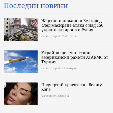
Последни новини
Жертви и пожари в Белгород
след масирана атака с над 150
украински дрона в Русия
Свят
Преди 3 минути
Украйна ще купи стари
американски ракети АТАКМС от
Турция
Свят
Преди 17 минути
Подчертай красотата - Beauty
Zone
Оферта от Grabo.bg