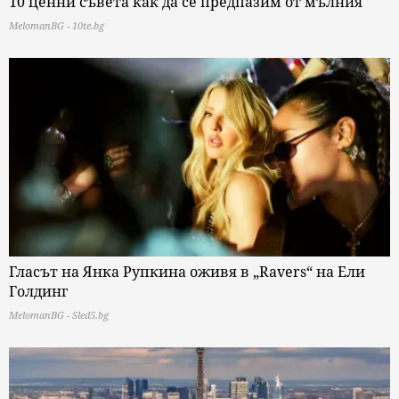
10 ценни съвета как да се предпазим от мълния
MelomanBG - 10te.bg
Гласът на Янка Рупкина оживя в „Ravers“ на Ели
Голдинг
MelomanBG - Sled5.bg