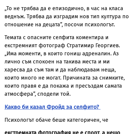
„То не трябва да е епизодично, в час на класа
веднъж. Трябва да изградим нов тип култура по
отношение на децата”, посочи психологът.
Темата с опасните селфита коментира и
екстремният фотограф Стратимир Георгиев.
„Има моменти, в които гониш адреналин. Аз
лично съм спокоен на такива места и ми
харесва да съм там и да наблюдавам неща,
които много не могат. Причината за снимките,
които правя е да покажа и пресъздам самата
атмосфера”, сподели той.
Какво би казал Фройд за селфито?
Психологът обаче беше категоричен, че
екстремната фотография не е спорт, а нещо