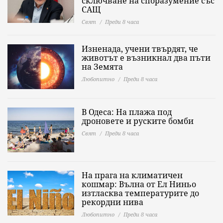
сключване на споразумение със
САЩ
Свят
Преди 8 часа
Изненада, учени твърдят, че
животът е възникнал два пъти
на Земята
Любопитно
Преди 8 часа
В Одеса: На плажа под
дроновете и руските бомби
Свят
Преди 8 часа
На прага на климатичен
кошмар: Вълна от Ел Ниньо
изтласква температурите до
рекордни нива
Любопитно
Преди 8 часа