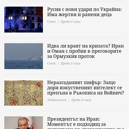
Русия с нови удари по Украйна:
Има жертви и ранени деца
Свят
Преди 8 часа
Идва ли краят на кризата? Иран
и Оман с пробив в преговорите
за Ормузкия проток
Свят
Преди 8 часа
Неразгаданият шифър: Защо
дори изкуственият интелект се
препъна в Ръкописа на Войнич?
Любопитно
Преди 8 часа
Президентът на Иран:
Моментът е подходящ за