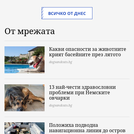
ВСИЧКО ОТ ДНЕС
От мрежата
Какви опасности за животните
крият басейните през лятото
dogsandcats.bg
13 най-чести здравословни
проблеми при Немските
овчарки
dogsandcats.bg
Положиха подводна
навигационна линия до остров