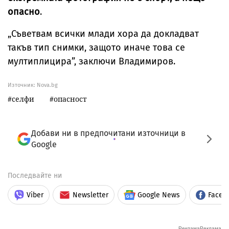
опасно
.
„Съветвам всички млади хора да докладват
такъв тип снимки, защото иначе това се
мултиплицира”, заключи Владимиров.
Източник:
Nova.bg
селфи
опасност
Добави ни в предпочитани източници в
Google
Последвайте ни
Viber
Newsletter
Google News
Faceb