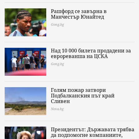
Рашфорд се завърна в
Манчестър Юнайтед
Gong.bg
Над 10 000 билета продадени за
еврореванша на ЦСКА
Gong.bg
Голям пожар затвори
Подбалканския път край
Сливен
Nova.bg
Президентът: Държавата трябва
да подпомогне компаниите,