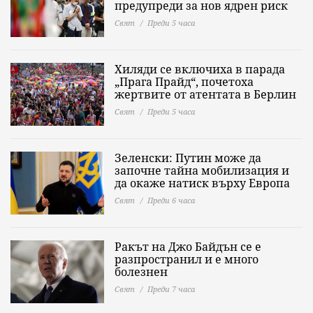
предупреди за нов ядрен риск
Свят
Преди 5 часа
Хиляди се включиха в парада
„Прага Прайд“, почетоха
жертвите от атентата в Берлин
Свят
Преди 5 часа
Зеленски: Путин може да
започне тайна мобилизация и
да окаже натиск върху Европа
Свят
Преди 6 часа
Ракът на Джо Байдън се е
разпространил и е много
болезнен
Свят
Преди 7 часа