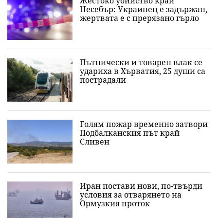
Жестоко убийство край
Несебър: Украинец е задържан,
жертвата е с прерязано гърло
Пътнически и товарен влак се
удариха в Хърватия, 25 души са
пострадали
Голям пожар временно затвори
Подбалканския път край
Сливен
Иран постави нови, по-твърди
условия за отварянето на
Ормузкия проток