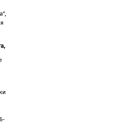
а",
ия
а,
е
ки
6-