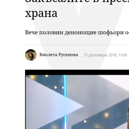
храна
Вече половин денонощие шофьори ос
Виолета Русенова
31 декември 2016, 11:06