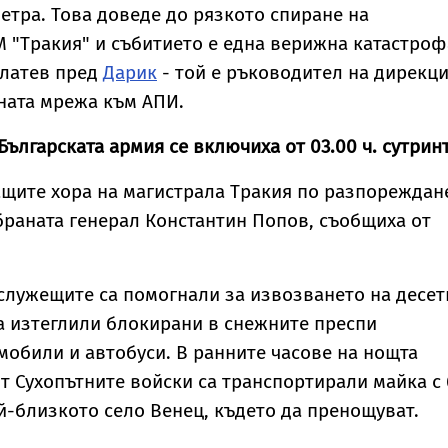
метра. Това доведе до рязкото спиране на
 "Тракия" и събитието е една верижна катастроф
Златев пред
Дарик
- той е ръководител на дирекц
ната мрежа към АПИ.
ългарската армия се включиха от 03.00 ч. сутринт
щите хора на магистрала Тракия по разпореждан
браната генерал Константин Попов, съобщиха от
служещите са помогнали за извозването на десет
а изтеглили блокирани в снежните преспи
обили и автобуси. В ранните часове на нощта
 Сухопътните войски са транспортирали майка с 
й-близкото село Венец, където да пренощуват.