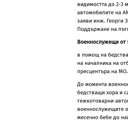
видимостта до 2-3 
автомобилите на АМ
заяви инж. Георги 
Поддържане на път
Военнослужещи от Б
в помощ на бедства
на началника на от
пресцентъра на МО.
До момента военно
бедстващи хора и с
тежкотоварни автом
военнослужещите от
месечно бебе до на