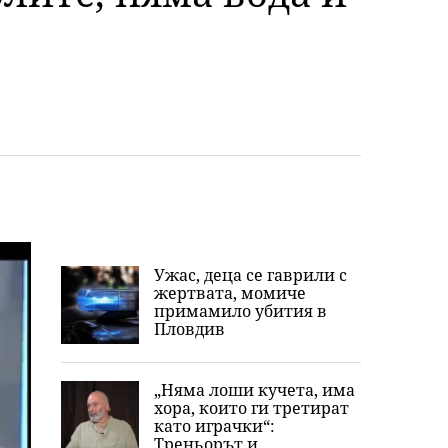
Ужас, деца се гаврили с
жертвата, момиче
примамило убития в
Пловдив
„Няма лоши кучета, има
хора, които ги третират
като играчки“:
Треньорът и