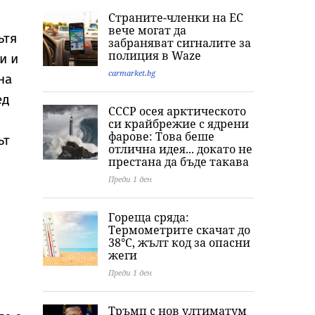
области, жега до 37
за фентанил в
специални
Страните-членки на ЕС
градуса, но и
София, дрогата е за
брандове за
вече могат да
валежи в петък
над 157 млн. евро
българските х
ътя
забраняват сигналите за
полиция в Waze
и и
carmarket.bg
на
ед
СССР осея арктическото
си крайбрежие с ядрени
фарове: Това беше
ът
отлична идея... докато не
престана да бъде такава
Преди 1 ден
Гореща сряда:
Термометрите скачат до
38°C, жълт код за опасни
жеги
Преди 1 ден
Тръмп с нов ултиматум