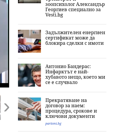
зоопсихолог Александър
Георгиев специално за
Vesti.bg
Задължителен енергиен
сертификат може да
блокира сделки с имоти
Антонио Бандерас:
Инфарктът е най-
хубавото нещо, което ми
се е случвало
Прекратяване на
договор за наем:
процедура, срокове и
ключови документи
Next
pariteni.bg
Внимание, НИМХ с
Обвиниха осем
Държавата
оранжев код за 8
души за фабриката
обмисля