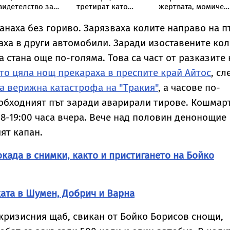
видетелство за
третират като
жертвата, момиче
орбите на
играчки“:
примамило убития
акедонските
Треньорът и
в Пловдив
танаха без гориво. Зарязваха колите направо на п
ългари
зоопсихолог
ваха в други автомобили. Заради изоставените кол
Александър
Георгиев
 стана още по-голяма. Това са част от разказите 
специално за
то цяла нощ прекараха в преспите край Айтос
Vesti.bg
, сл
а верижна катастрофа на "Тракия"
, а часове по-
 обходният път заради аварирали тирове. Кошмар
18-19:00 часа вчера. Вече над половин денонощие
ят капан.
када в снимки, както и пристигането на Бойко
ата в Шумен, Добрич и Варна
ризисния щаб, свикан от Бойко Борисов снощи,