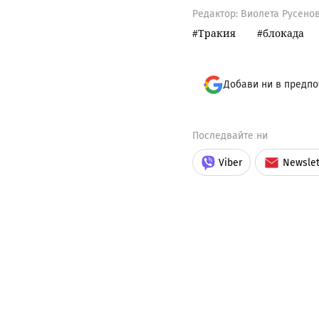
Редактор: Виолета Русено
Тракия
блокада
Добави ни в предпо
Последвайте ни
Viber
Newslet