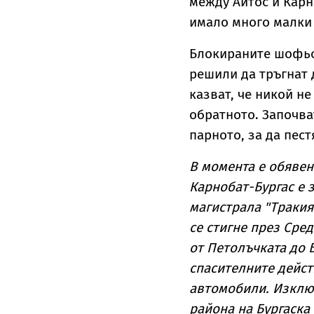
между Айтос и Карн
имало много малки
Блокираните шофьор
решили да тръгнат 
казват, че никой не
обратното. Започва
парното, за да пест
В момента е обявен
Карнобат-Бургас е з
магистрала "Тракия"
се стигне през Сре
от Петолъчката до 
спасителните дейст
автомобили. Изклю
района на Бургаска 