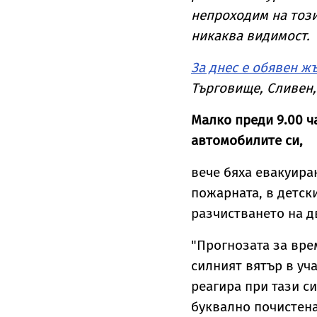
непроходим на този
никаква видимост.
За днес е обявен ж
Търговище, Сливен,
Малко преди 9.00 ч
автомобилите си,
вече бяха евакуиран
пожарната, в детск
разчистването на д
"Прогнозата за вре
силният вятър в уч
реагира при тази си
буквално почистена