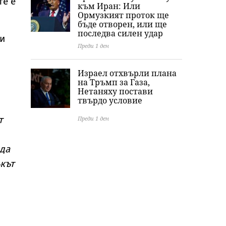
те е
към Иран: Или
Ормузкият проток ще
бъде отворен, или ще
последва силен удар
ри
Преди 1 ден
Израел отхвърли плана
на Тръмп за Газа,
Нетаняху постави
твърдо условие
т
Преди 1 ден
 да
ъкът