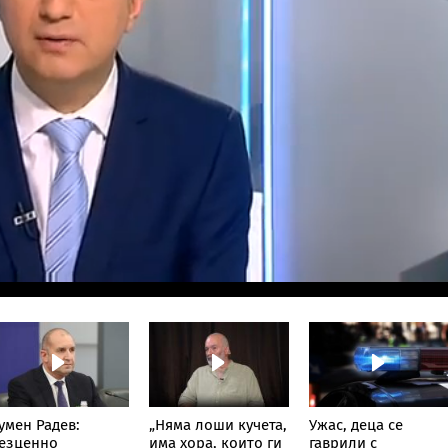
умен Радев:
„Няма лоши кучета,
Ужас, деца се
езценно
има хора, които ги
гаврили с