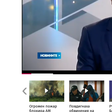
Previous
вата
Огромен пожар
Повдигнаха
Р
сля
блокира АМ
обвинения на
Б