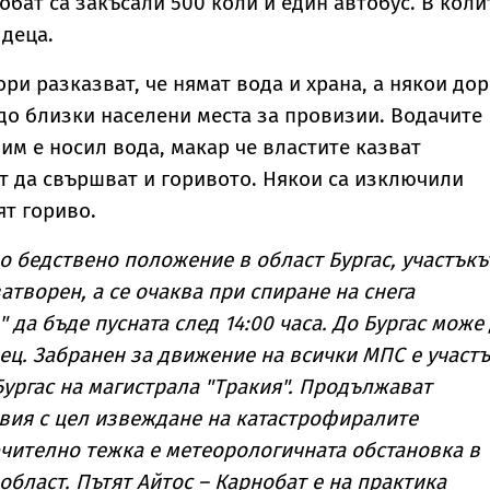
обат са закъсали 500 коли и един автобус. В коли
 деца.
и разказват, че нямат вода и храна, а някои до
до близки населени места за провизии. Водачите
 им е носил вода, макар че властите казват
т да свършват и горивото. Някои са изключили
ят гориво.
о бедствено положение в област Бургас, участъкъ
атворен, а се очаква при спиране на снега
 да бъде пусната след 14:00 часа. До Бургас може
дец. Забранен за движение на всички МПС е участ
Бургас на магистрала "Тракия". Продължават
вия с цел извеждане на катастрофиралите
чително тежка е метеорологичната обстановка в
област. Пътят Айтос – Карнобат е на практика