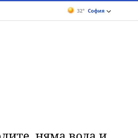
32°
София
олите, няма вода и