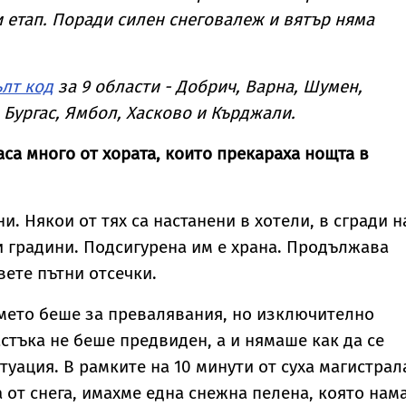
 етап. Поради силен снеговалеж и вятър няма
ълт код
за 9 области - Добрич, Варна, Шумен,
 Бургас, Ямбол, Хасково и Кърджали.
аса много от хората, които прекараха нощта в
и. Някои от тях са настанени в хотели, в сгради н
и градини. Подсигурена им е храна. Продължава
вете пътни отсечки.
мето беше за превалявания, но изключително
астъка не беше предвиден, а и нямаше как да се
туация. В рамките на 10 минути от суха магистрал
 от снега, имахме една снежна пелена, която нам