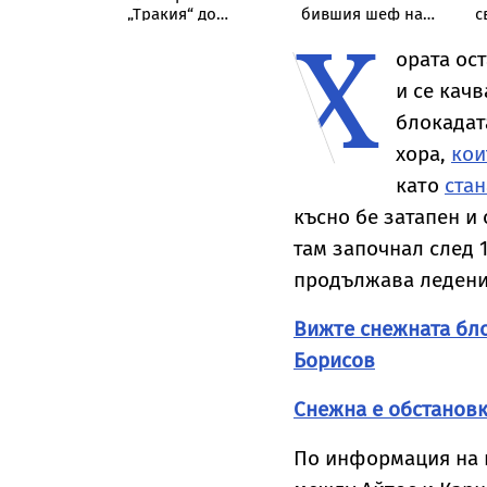
ални
„Тракия“ до
бившия шеф на
с
Х
ове за
отбивката за
ВиК-Бургас
б
рските храни
Велинград
м
ората ос
б
и се кач
блокадата
хора,
кои
като
стан
късно бе затапен и
там започнал след 
продължава ледени
Вижте снежната бло
Борисов
Снежна е обстановк
По информация на к