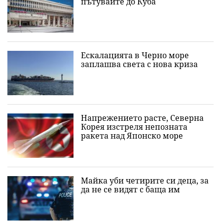
пътувайте до Куба
Ескалацията в Черно море
заплашва света с нова криза
Напрежението расте, Северна
Корея изстреля непозната
ракета над Японско море
Майка уби четирите си деца, за
да не се видят с баща им