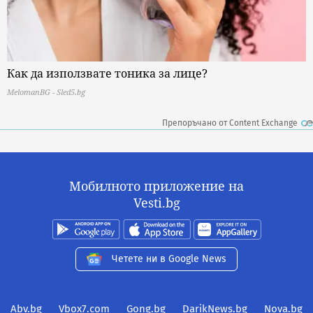
Как да използвате тоника за лице?
MelomanBG - Sled5.bg
Препоръчано от Content Exchange
Мобилното приложение на
Vesti.bg
Четете ни в Google News
Abv.bg
Vbox7.com
Gong.bg
DarikNews.bg
Nova.bg