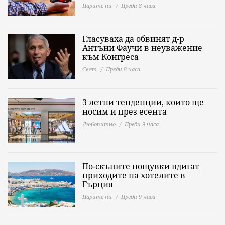
Парите ни
Преди 8 часа
Гласуваха да обвинят д-р
Антъни Фаучи в неуважение
към Конгреса
Свят
Преди 8 часа
3 летни тенденции, които ще
носим и през есента
Любопитно
Преди 9 часа
По-скъпите нощувки вдигат
приходите на хотелите в
Гърция
Парите ни
Преди 9 часа