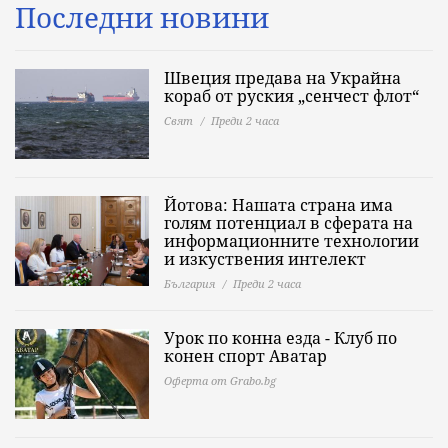
Последни новини
Швеция предава на Украйна
кораб от руския „сенчест флот“
Свят
Преди 2 часа
Йотова: Нашата страна има
голям потенциал в сферата на
информационните технологии
и изкуствения интелект
България
Преди 2 часа
Урок по конна езда - Клуб по
конен спорт Аватар
Оферта от Grabo.bg