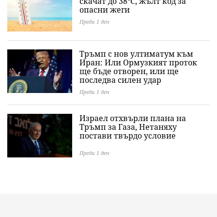
скачат до 38°C, жълт код за
опасни жеги
Преди 1 ден
Тръмп с нов ултиматум към
Иран: Или Ормузкият проток
ще бъде отворен, или ще
последва силен удар
Преди 1 ден
Израел отхвърли плана на
Тръмп за Газа, Нетаняху
постави твърдо условие
Преди 1 ден