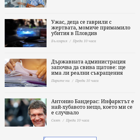
Ужас, деца се гаврили с
жертвата, момиче примамило
убития в Пловдив
България
Преди 10 часа
Държавната администрация
започва да свива щатове: ще
има ли реални съкращения
Парите ни
Преди 10 часа
Антонио Бандерас: Инфарктът е
най-хубавото нещо, което ми се
е случвало
Свят
Преди 10 часа