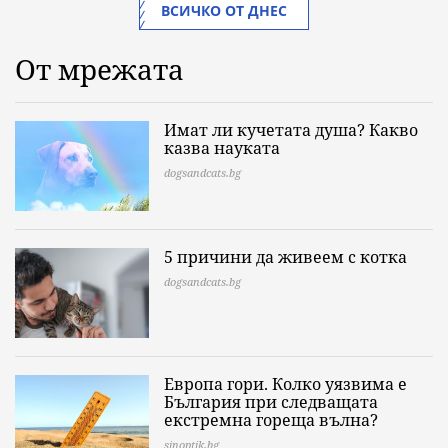
ВСИЧКО ОТ ДНЕС
От мрежата
Имат ли кучетата душа? Какво
казва науката
dogsandcats.bg
5 причини да живеем с котка
dogsandcats.bg
Европа гори. Колко уязвима е
България при следващата
екстремна гореща вълна?
sinoptik.bg