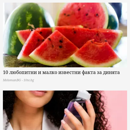
10 любопитни и малко известни факта за динята
MelomanBG - 10te.bg