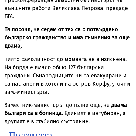
пресконференция заместник-министърът на
външните работи Велислава Петрова, предаде
БТА.
Тя посочи, че седем от тях са с потвърдено
българско гражданство и има съмнения за още
двама,
чиято самоличност до момента не е изяснена.
На борда е имало общо 127 български
граждани. Сънародниците ни са евакуирани и
са настанени в хотели на остров Корфу, уточни
зам.-министърът.
Заместник-министърът допълни още, че
двама
българи са в болница
. Единият е интубиран, а
другият е в стабилно състояние.
По темата