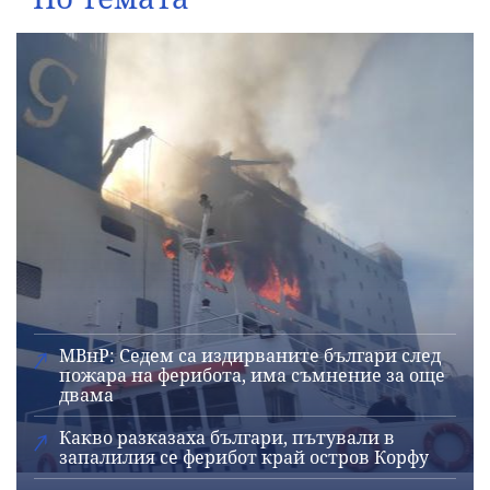
МВнР: Седем са издирваните българи след
пожара на ферибота, има съмнение за още
двама
Какво разказаха българи, пътували в
запалилия се ферибот край остров Корфу