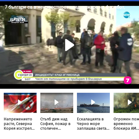
Напрежението
Стълб дим над
Ескалацията в
Огромен по
расте, Северна
София, пожар в
Черно море
временно
Корея изстреля
столичен
заплашва света с
блокира АМ
непозната
квартал
нова криза
„Тракия“ до
ракета над
отбивката за