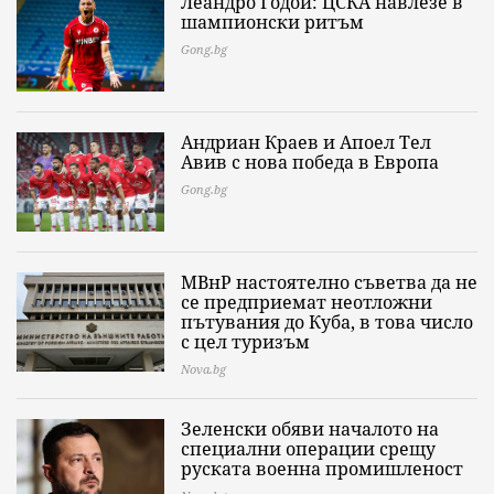
Леандро Годой: ЦСКА навлезе в
шампионски ритъм
Gong.bg
Андриан Краев и Апоел Тел
Авив с нова победа в Европа
Gong.bg
МВнР настоятелно съветва да не
се предприемат неотложни
пътувания до Куба, в това число
с цел туризъм
Nova.bg
Зеленски обяви началото на
специални операции срещу
руската военна промишленост