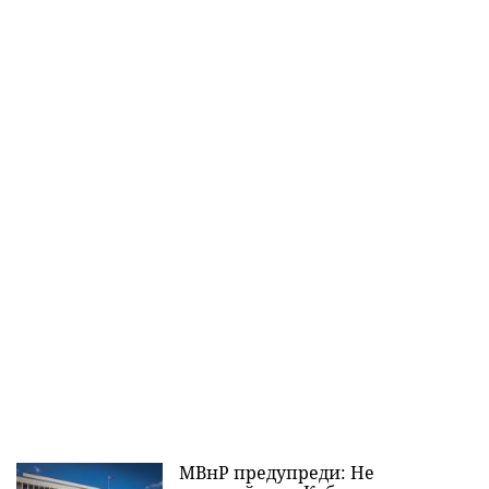
МВнР предупреди: Не