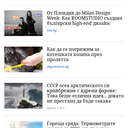
От Пловдив до Milan Design
Week: Как ROOMSTUDIO създава
български high-end дизайн
biss.bg
Как да се погрижим за
котешката козина през
пролетта
dogsandcats.bg
СССР осея арктическото си
крайбрежие с ядрени фарове:
Това беше отлична идея... докато
не престана да бъде такава
Преди 1 ден
Гореща сряда: Термометрите