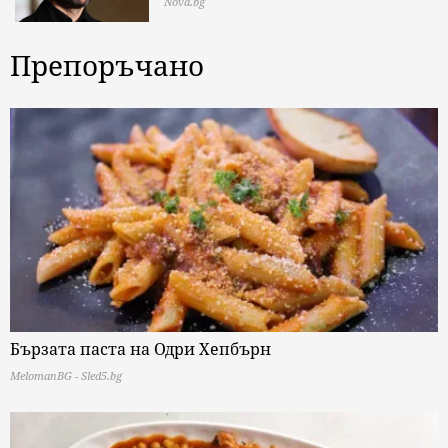
Nova.bg
Препоръчано
Бързата паста на Одри Хепбърн
MelomanBG - Sled5.bg