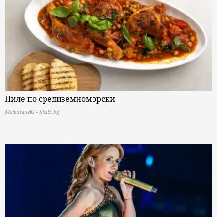
Пиле по средиземноморски
MelomanBG - Sled5.bg