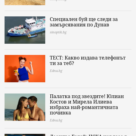
Специален буй ще следи за
замърсявания по Дунав
sinoptik.bg
ТЕСТ: Какво издава телефонът
ти за теб?
Edna.bg
Палатка под звездите! Юлиан
Костов и Мирела Илиева
избраха най-романтичната
почивка
Edna.bg