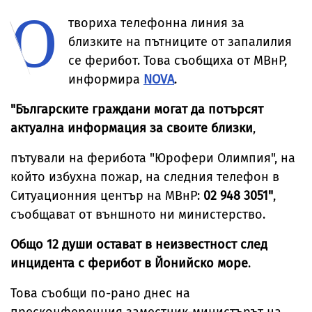
О
Японско море
Велинград
твориха телефонна линия за
близките на пътниците от запалилия
се ферибот. Това съобщиха от МВнР,
информира
NOVA
.
"Българските граждани могат да потърсят
актуална информация за своите близки
,
пътували на ферибота "Юрофери Олимпия", на
който избухна пожар, на следния телефон в
Ситуационния център на МВнР:
02 948 3051"
,
съобщават от външното ни министерство.
Общо 12 души остават в неизвестност след
инцидента с ферибот в Йонийско море
.
Това съобщи по-рано днес на