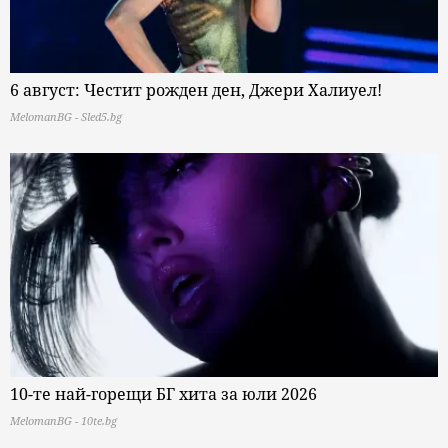
6 август: Честит рожден ден, Джери Халиуел!
MelomanBG - Sled5.bg
10-те най-горещи БГ хита за юли 2026
MelomanBG - 10te.bg