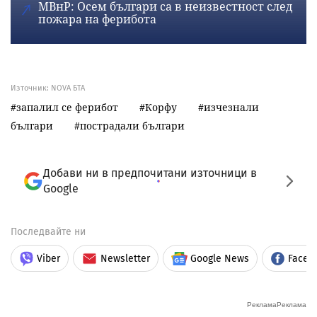
МВнР: Осем българи са в неизвестност след
пожара на ферибота
Източник:
NOVA БТА
запалил се ферибот
Корфу
изчезнали
българи
пострадали българи
Добави ни в предпочитани източници в
Google
Последвайте ни
Viber
Newsletter
Google News
Faceb