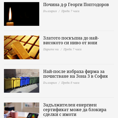
Почина д-р Георги Поптодоров
България
Преди 7 часа
Златото поскъпна до най-
високото си ниво от юни
Парите ни
Преди 7 часа
Най-после избраха фирма за
почистване на Зона 3 в София
България
Преди 8 часа
Задължителен енергиен
сертификат може да блокира
сделки с имоти