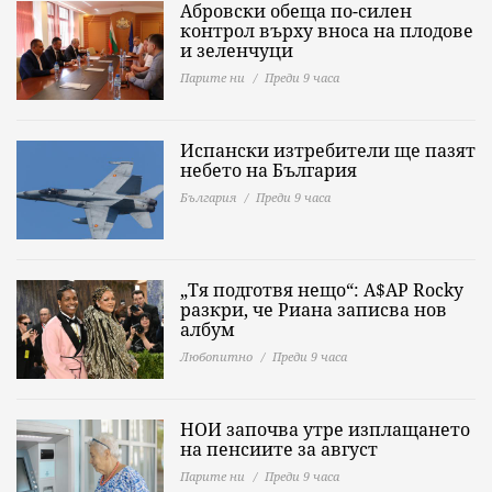
Абровски обеща по-силен
контрол върху вноса на плодове
и зеленчуци
Парите ни
Преди 9 часа
Испански изтребители ще пазят
небето на България
България
Преди 9 часа
„Тя подготвя нещо“: A$AP Rocky
разкри, че Риана записва нов
албум
Любопитно
Преди 9 часа
НОИ започва утре изплащането
на пенсиите за август
Парите ни
Преди 9 часа