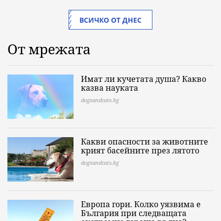
ВСИЧКО ОТ ДНЕС
От мрежата
Имат ли кучетата душа? Какво
казва науката
dogsandcats.bg
Какви опасности за животните
крият басейните през лятото
dogsandcats.bg
Европа гори. Колко уязвима е
България при следващата