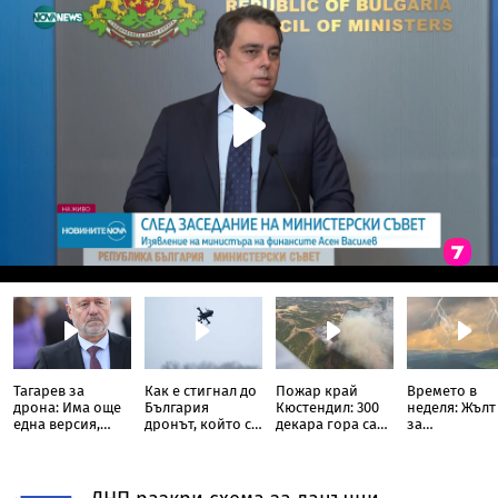
Тагарев за
Как е стигнал до
Пожар край
Времето в
дрона: Има още
България
Кюстендил: 300
неделя: Жълт
една версия,
дронът, който се
декара гора са
за
която не бива да
взриви край
изпепелени,
гръмотевич
изключваме
Кардам
огънят тръгна
бури в 4 обл
към село
от страната