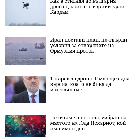
Как е стигнал до България
дронът, който се взриви край
Кардам
Иран постави нови, по-твърди
условия за отварянето на
Ормузкия проток
Тагарев за дрона: Има още една
версия, която не бива да
изключваме
Почитаме апостола, избран на
мястото на Юда Искариот, кой
има имен ден