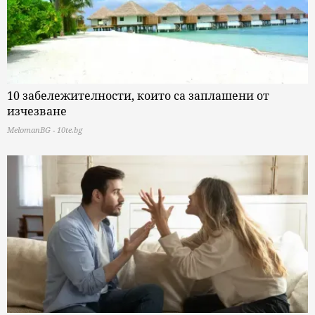
10 забележителности, които са заплашени от
изчезване
MelomanBG - 10te.bg