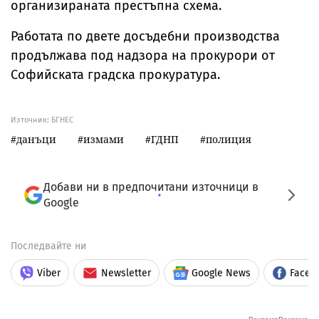
организираната престъпна схема.
Работата по двете досъдебни производства
продължава под надзора на прокурори от
Софийската градска прокуратура.
Източник:
БГНЕС
данъци
измами
ГДНП
полиция
Добави ни в предпочитани източници в
Google
Последвайте ни
Viber
Newsletter
Google News
Faceb