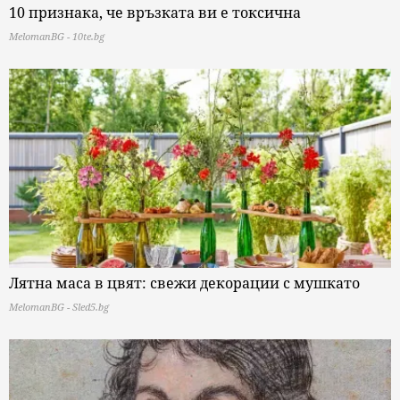
10 признака, че връзката ви е токсична
MelomanBG - 10te.bg
Лятна маса в цвят: свежи декорации с мушкато
MelomanBG - Sled5.bg