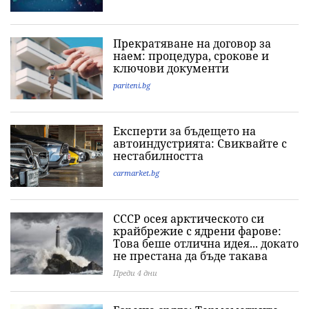
Прекратяване на договор за
наем: процедура, срокове и
ключови документи
pariteni.bg
Експерти за бъдещето на
автоиндустрията: Свиквайте с
нестабилността
carmarket.bg
СССР осея арктическото си
крайбрежие с ядрени фарове:
Това беше отлична идея... докато
не престана да бъде такава
Преди 4 дни