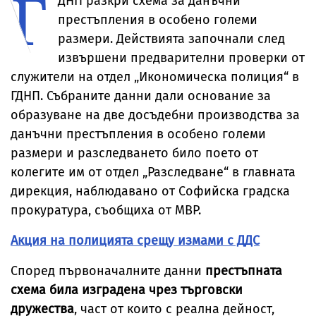
Г
ДНП разкри схема за данъчни
престъпления в особено големи
размери. Действията започнали след
извършени предварителни проверки от
служители на отдел „Икономическа полиция“ в
ГДНП. Събраните данни дали основание за
образуване на две досъдебни производства за
данъчни престъпления в особено големи
размери и разследването било поето от
колегите им от отдел „Разследване“ в главната
дирекция, наблюдавано от Софийска градска
прокуратура, съобщиха от МВР.
Акция на полицията срещу измами с ДДС
Според първоначалните данни
престъпната
схема била изградена чрез търговски
дружества
, част от които с реална дейност,