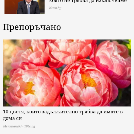
която не трябва да изключваме
Nova.bg
Препоръчано
10 цветя, които задължително трябва да имате в
дома си
MelomanBG - 10te.bg