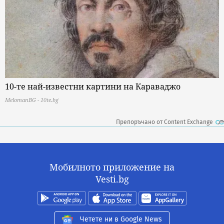
10-те най-известни картини на Караваджо
MelomanBG - 10te.bg
Препоръчано от Content Exchange
Мобилното приложение на
Vesti.bg
Четете ни в Google News