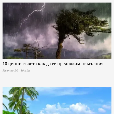
10 ценни съвета как да се предпазим от мълния
MelomanBG - 10te.bg