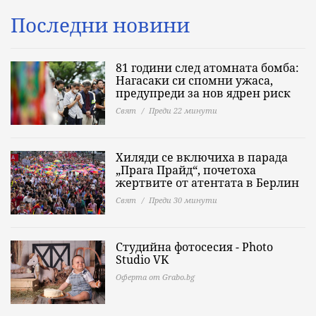
Последни новини
81 години след атомната бомба:
Нагасаки си спомни ужаса,
предупреди за нов ядрен риск
Свят
Преди 22 минути
Хиляди се включиха в парада
„Прага Прайд“, почетоха
жертвите от атентата в Берлин
Свят
Преди 30 минути
Студийна фотосесия - Photo
Studio VK
Оферта от Grabo.bg