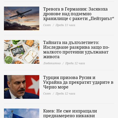
Тревога в Германия: Засякоха
дронове над подземно
хранилище с ракети „Пейтриът“
Свят
Преди 11 часа
Тайната на дълголетието:
Изследване разкрива защо по-
малкото протеини удължават
живота
Любопитно
Преди 12 часа
Турция призова Русия и
Украйна да прекратят ударите в
Черно море
Свят
Преди 12 часа
Киев: Не сме изпращали
преднамерено никакви