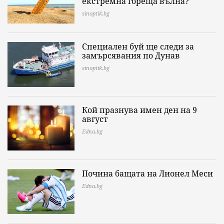
екстремна гореща вълна?
sinoptik.bg
Специален буй ще следи за
замърсявания по Дунав
sinoptik.bg
Кой празнува имен ден на 9
август
Edna.bg
Почина бащата на Лионел Меси
Edna.bg