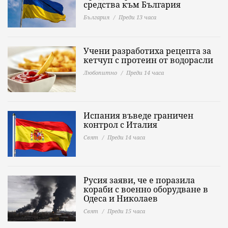
средства към България
България
Преди 13 часа
Учени разработиха рецепта за
кетчуп с протеин от водорасли
Любопитно
Преди 14 часа
Испания въведе граничен
контрол с Италия
Свят
Преди 14 часа
Русия заяви, че е поразила
кораби с военно оборудване в
Одеса и Николаев
Свят
Преди 15 часа