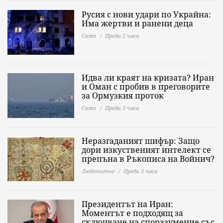
Русия с нови удари по Украйна:
Има жертви и ранени деца
Свят
Преди 2 часа
Идва ли краят на кризата? Иран
и Оман с пробив в преговорите
за Ормузкия проток
Свят
Преди 3 часа
Неразгаданият шифър: Защо
дори изкуственият интелект се
препъна в Ръкописа на Войнич?
Любопитно
Преди 3 часа
Президентът на Иран:
Моментът е подходящ за
сключване на споразумение със