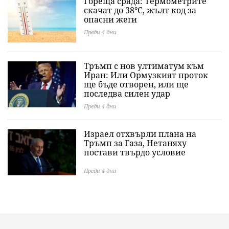
Гореща сряда: Термометрите
скачат до 38°C, жълт код за
опасни жеги
Преди 4 дни
Тръмп с нов ултиматум към
Иран: Или Ормузкият проток
ще бъде отворен, или ще
последва силен удар
Преди 4 дни
Израел отхвърли плана на
Тръмп за Газа, Нетаняху
постави твърдо условие
Преди 4 дни