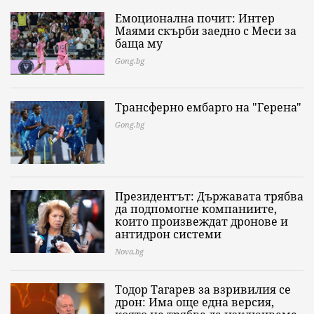
Емоционална почит: Интер
Маями скърби заедно с Меси за
баща му
Gong.bg
Трансферно ембарго на "Герена"
Gong.bg
Президентът: Държавата трябва
да подпомогне компаниите,
които произвеждат дронове и
антидрон системи
Nova.bg
Тодор Тагарев за взривилия се
дрон: Има още една версия,