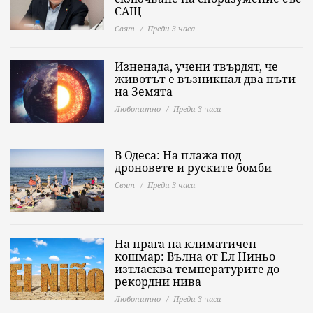
САЩ
Свят
Преди 3 часа
Изненада, учени твърдят, че
животът е възникнал два пъти
на Земята
Любопитно
Преди 3 часа
В Одеса: На плажа под
дроновете и руските бомби
Свят
Преди 3 часа
На прага на климатичен
кошмар: Вълна от Ел Ниньо
изтласква температурите до
рекордни нива
Любопитно
Преди 3 часа