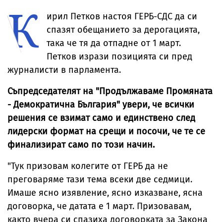
К
вежди, горен
цигари
ирил Петков настоя ГЕРБ-СДС да си
спазят обещанието за дерогацията,
така че тя да отпадне от 1 март.
Петков изрази позицията си пред
журналисти в парламента.
Съпредседателят на "Продължаваме Промяната
- Демократична България" увери, че всички
решения се взимат само и единствено след
лидерски формат на срещи и посочи, че те се
финализират само по този начин.
"Тук призовам колегите от ГЕРБ да не
преговаряме тази тема всеки две седмици.
Имаше ясно изявление, ясно изказване, ясна
договорка, че датата е 1 март. Призовавам,
както вчера си спазиха договорката за Закона