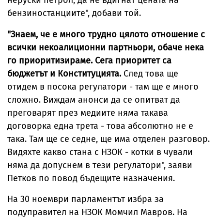
неруски петрол, да не вдигнат цената на
бензиностанциите", добави той.
"Знаем, че е много трудно цялото отношение с
всички некоалиционни партньори, обаче нека
го приоритизираме. Сега приоритет са
бюджетът и Конституцията.
След това ще
отидем в посока регулатори - там ще е много
сложно. Виждам анонси да се опитват да
преговарят през медиите няма такава
договорка една трета - това абсолютно не е
така. Там ще се седне, ще има отделен разговор.
Видяхте какво стана с НЗОК - котки в чували
няма да допуснем в тези регулатори", заяви
Петков по повод бъдещите назначения.
На 30 ноември парламентът избра за
подуправител на НЗОК Момчил Мавров. На