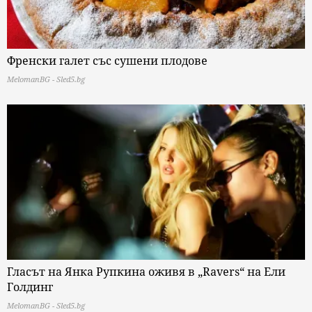
Френски галет със сушени плодове
MelomanBG - Sled5.bg
Гласът на Янка Рупкина оживя в „Ravers“ на Ели
Голдинг
MelomanBG - Sled5.bg