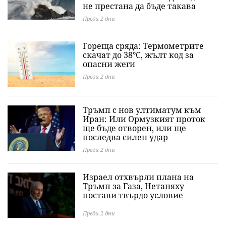
не престана да бъде такава
Преди 2 дни
Гореща сряда: Термометрите
скачат до 38°C, жълт код за
опасни жеги
Преди 2 дни
Тръмп с нов ултиматум към
Иран: Или Ормузкият проток
ще бъде отворен, или ще
последва силен удар
Преди 2 дни
Израел отхвърли плана на
Тръмп за Газа, Нетаняху
постави твърдо условие
Преди 2 дни