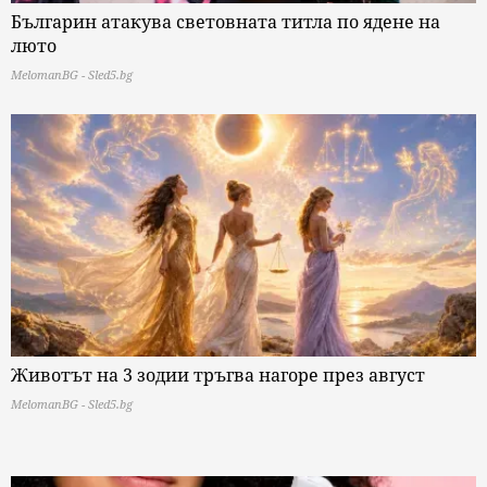
Българин атакува световната титла по ядене на
люто
MelomanBG - Sled5.bg
Животът на 3 зодии тръгва нагоре през август
MelomanBG - Sled5.bg