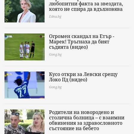
любопитни факта за звездата,
която не спира да вдъхновява
Edna.bg
Огромен скандал на Етър -
Марек! Тръгнаха да бият
съдията (видео)
Gong.bg
Кусо откри за Левски срещу
Локо Пд (видео)
Gong.bg
Родители на новородено и
столична болница – с взаимни
обвинения за здравословното
състояние на бебето