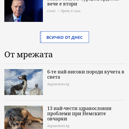
вече е втори
Свят
Преди 6 часа
ВСИЧКО ОТ ДНЕС
От мрежата
6-те най-високи породи кучета в
света
dogsandcats.bg
13 най-чести здравословни
проблеми при Немските
овчарки
dogsandcats.bg