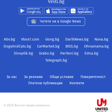
Vesti.bg
Четете ни в Google News
Abv.bg
Vbox7.com
Gong.bg
DarikNews.bg
Nova.bg
DogsAndCats.bg
CarMarket.bg
BISS.bg
Ohnamama.bg
Sinoptik.bg
Grabo.bg
Pariteni.bg
Edna.bg
Telegraph.bg
За нас
За реклама
Общи условия
Поверителност
Платени публикации
Контакти
© 2026 Всички права запазени.