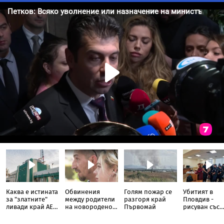
Каква е истината
Обвинения
Голям пожар се
Убитият в
за "златните"
между родители
разгоря край
Пловдив -
ливади край АЕЦ
на новородено и
Първомай
рисуван със
"Козлодуй"
болница в
свастики, с
София
обръснати