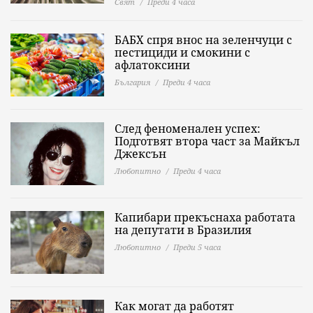
Свят
Преди 4 часа
БАБХ спря внос на зеленчуци с
пестициди и смокини с
афлатоксини
България
Преди 4 часа
След феноменален успех:
Подготвят втора част за Майкъл
Джексън
Любопитно
Преди 4 часа
Капибари прекъснаха работата
на депутати в Бразилия
Любопитно
Преди 5 часа
Как могат да работят