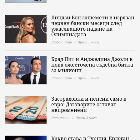
Линдзи Вон зашемети в изрязан
червен бански месеци след
ужасяващото падане на
Олимпиадата
Любопитно
Преди 5 часа
Брад Пит и Анджелина Джоли в
нова ожесточена съдебна битка
за милиони
Любопитно
Преди 5 часа
Застраховки и пенсии само в
евро: Договорите остават
непроменени
Парите ни
Преди 5 часа
Какво става в Турция, Ердоган