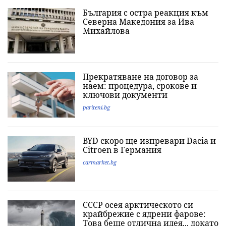
България с остра реакция към
Северна Македония за Ива
Михайлова
Прекратяване на договор за
наем: процедура, срокове и
ключови документи
pariteni.bg
BYD скоро ще изпревари Dacia и
Citroеn в Германия
carmarket.bg
СССР осея арктическото си
крайбрежие с ядрени фарове:
Това беше отлична идея... докато