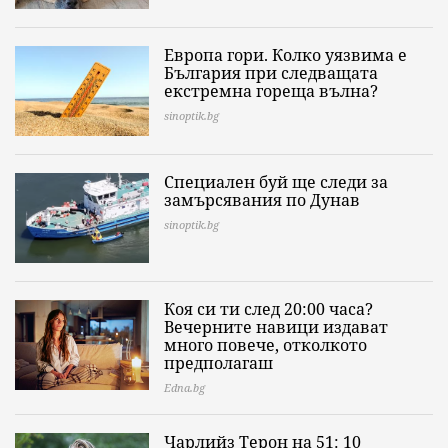
Европа гори. Колко уязвима е
България при следващата
екстремна гореща вълна?
sinoptik.bg
Специален буй ще следи за
замърсявания по Дунав
sinoptik.bg
Коя си ти след 20:00 часа?
Вечерните навици издават
много повече, отколкото
предполагаш
Edna.bg
Чарлийз Терон на 51: 10