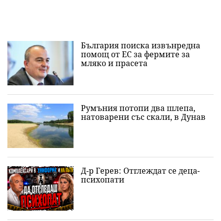
България поиска извънредна
помощ от ЕС за фермите за
мляко и прасета
Румъния потопи два шлепа,
натоварени със скали, в Дунав
Д-р Герев: Отглеждат се деца-
психопати