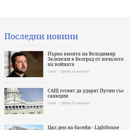
Последни новини
Първа визита на Володимир
Зеленски в Белград от началото
на войната
Свят
Преди 14 минути
САЩ готвят да ударят Путин със
санкции
Свят
Преди 23 минути
Цял ден на басейн - Lighthouse