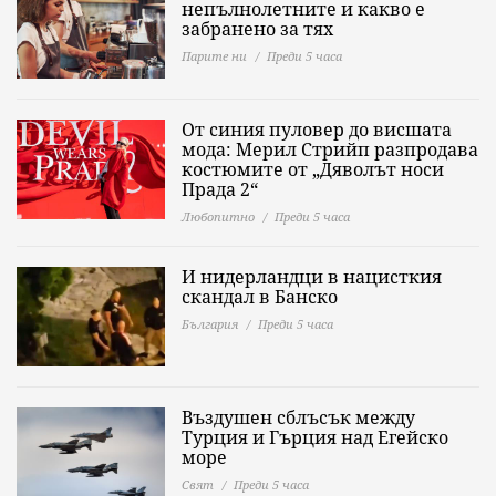
непълнолетните и какво е
забранено за тях
Парите ни
Преди 5 часа
От синия пуловер до висшата
мода: Мерил Стрийп разпродава
костюмите от „Дяволът носи
Прада 2“
Любопитно
Преди 5 часа
И нидерландци в нацисткия
скандал в Банско
България
Преди 5 часа
Въздушен сблъсък между
Турция и Гърция над Егейско
море
Свят
Преди 5 часа