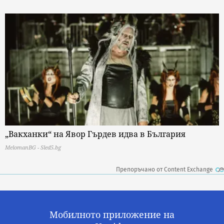
„Вакханки“ на Явор Гърдев идва в България
MelomanBG - Sled5.bg
Препоръчано от Content Exchange
Мобилното приложение на