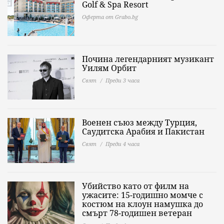
Golf & Spa Resort
Оферта от Grabo.bg
Почина легендарният музикант
Уилям Орбит
Свят
Преди 3 часа
Военен съюз между Турция,
Саудитска Арабия и Пакистан
Свят
Преди 4 часа
Убийство като от филм на
ужасите: 15-годишно момче с
костюм на клоун намушка до
смърт 78-годишен ветеран