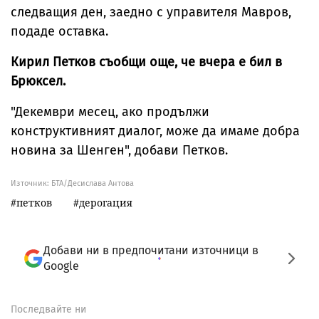
следващия ден, заедно с управителя Мавров,
подаде оставка.
Кирил Петков съобщи още, че вчера е бил в
Брюксел.
"Декември месец, ако продължи
конструктивният диалог, може да имаме добра
новина за Шенген", добави Петков.
Източник:
БТА/Десислава Антова
петков
дерогация
Добави ни в предпочитани източници в
Google
Последвайте ни