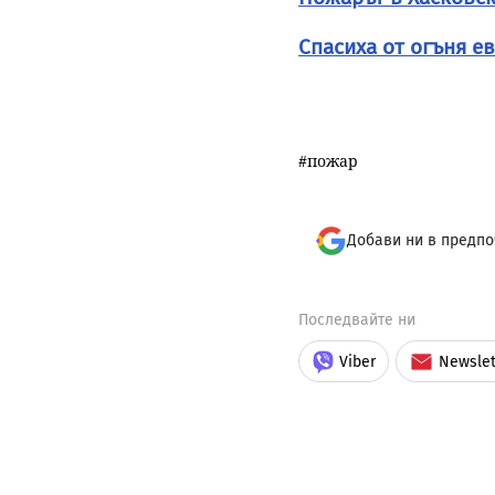
Спасиха от огъня е
пожар
Добави ни в предпо
Последвайте ни
Viber
Newslet