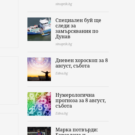
sinoptik.bg
Специален буй ще
следи за
замърсявания по
Дунав
sinoptik.bg
Дневен хороскоп за 8
август, събота
Edna.bg
Нумерологична
прогноза за 8 август,
събота
Edna.bg
Марка потвърди: