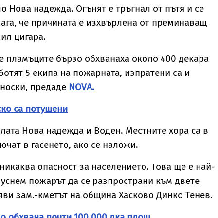
ло Нова надежда. Огънят е тръгнал от пътя и се
ага, че причината е изхвърлена от преминаващ
ил цигара.
е пламъците бързо обхванаха около 400 декара
ботят 5 екипа на пожарната, изпратени са и
носки, предаде
NOVA.
ско са потушени
лата Нова надежда и Воден. Местните хора са в
ючат в гасенето, ако се наложи.
никаква опасност за населението. Това ще е най-
пуснем пожарът да се разпространи към двете
аяви зам.-кметът на община Хасково Динко Тенев.
о обхвана почти 100 000 дка площ