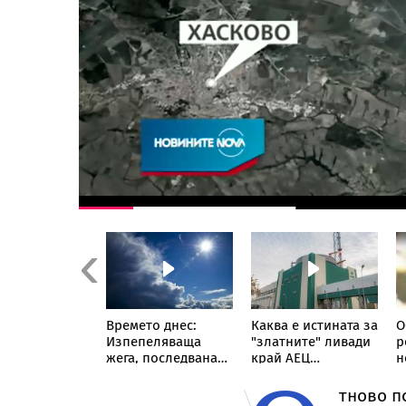
Previous
нил за 300
Времето днес:
Каква е истината за
О
евро: Нови
Изпепеляваща
"златните" ливади
р
ития за
жега, последвана
край АЕЦ
н
алната
от внезапни бури и
"Козлодуй"
б
атория в
градушки
тново п