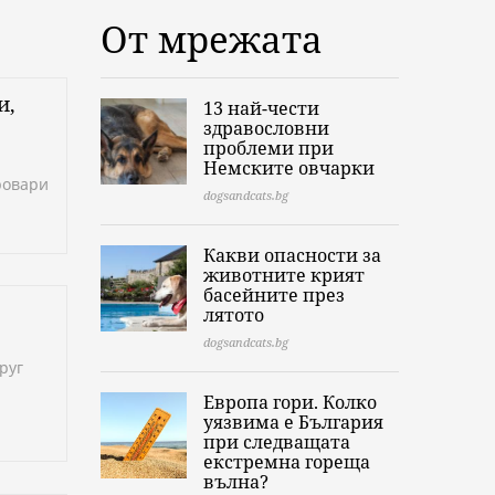
От мрежата
и,
13 най-чести
здравословни
проблеми при
Немските овчарки
ровари
dogsandcats.bg
Какви опасности за
животните крият
басейните през
лятото
dogsandcats.bg
руг
Европа гори. Колко
уязвима е България
при следващата
екстремна гореща
вълна?