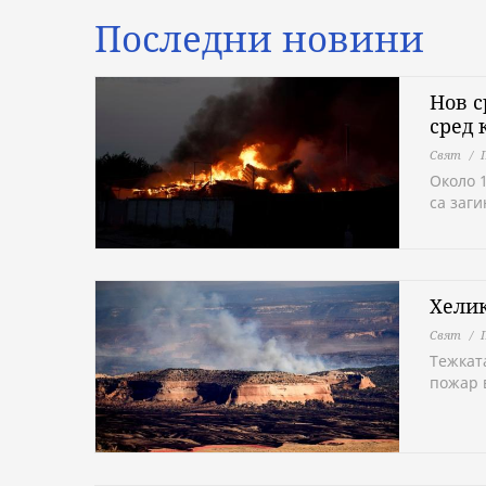
Последни новини
Нов с
сред 
Свят
Около 
са заг
Хелик
Свят
Тежкат
пожар 