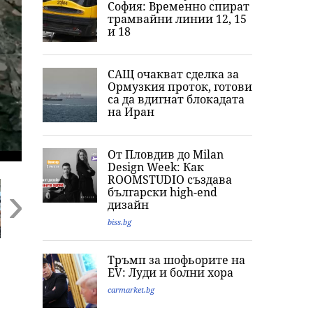
София: Временно спират
трамвайни линии 12, 15
и 18
САЩ очакват сделка за
Ормузкия проток, готови
са да вдигнат блокадата
на Иран
От Пловдив до Milan
Design Week: Как
ROOMSTUDIO създава
български high-end
дизайн
biss.bg
Next
Цяла България е
Повече от час
Фентанил за 3
Тръмп за шофьорите на
под
жесток побой:
млн. евро: Нов
EV: Луди и болни хора
предупреждение:
Какво разкри
разкрития за
НИМХ обяви
прокуратурата за
нелегалната
carmarket.bg
оранжев код за
убийството на
лаборатория в