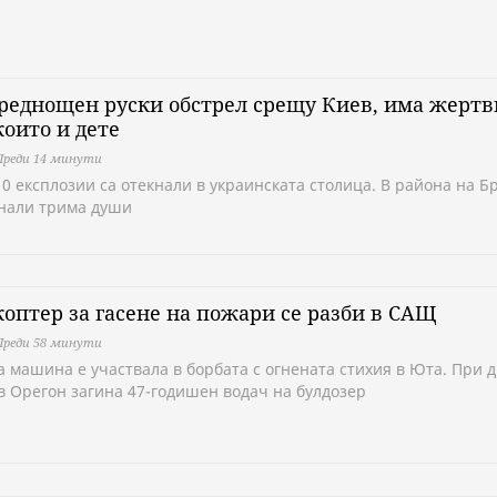
реднощен руски обстрел срещу Киев, има жертв
които и дете
Преди 14 минути
10 експлозии са отекнали в украинската столица. В района на Б
инали трима души
оптер за гасене на пожари се разби в САЩ
Преди 58 минути
а машина е участвала в борбата с огнената стихия в Юта. При д
в Орегон загина 47-годишен водач на булдозер