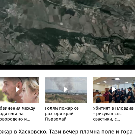
бвинения между
Голям пожар се
Убитият в Пловдив
одители на
разгоря край
- рисуван със
овородено и
Първомай
свастики, с
олница в София
обръснати вежди,
горен с цигари
ожар в Хасковско. Тази вечер пламна поле и гора