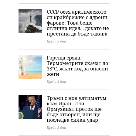
екстремни жеги в
Младежкия хълм
София
21 области в събота
СССР осея арктическото
си крайбрежие с ядрени
фарове: Това беше
отлична идея... докато не
престана да бъде такава
Преди 3 дни
Гореща сряда:
Термометрите скачат до
38°C, жълт код за опасни
жеги
Преди 3 дни
Тръмп с нов ултиматум
към Иран: Или
Ормузкият проток ще
бъде отворен, или ще
последва силен удар
Преди 3 дни