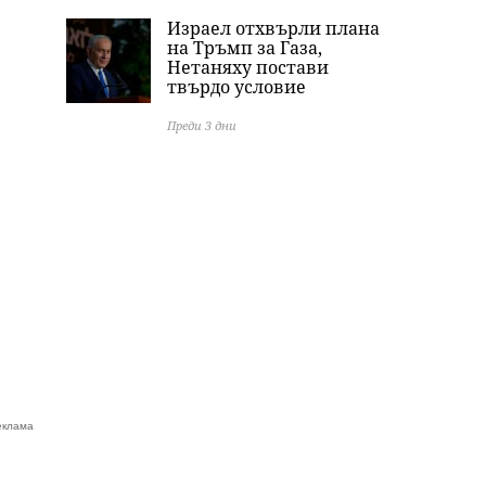
Израел отхвърли плана
на Тръмп за Газа,
Нетаняху постави
твърдо условие
Преди 3 дни