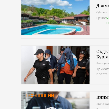
Двама
Оферта о
Цена:
6
1
Съдът
Бурга
България
Тримат
престъ
Внима
Технолог