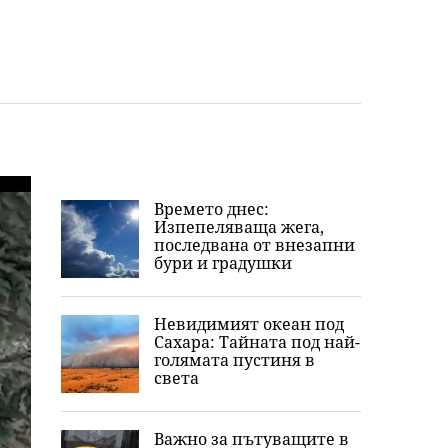
Времето днес:
Изпепеляваща жега,
последвана от внезапни
бури и градушки
Невидимият океан под
Сахара: Тайната под най-
голямата пустиня в
света
Важно за пътуващите в