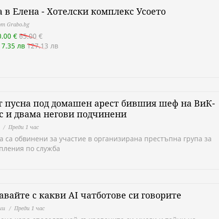
 в Елена - Хотелски комплекс Усоето
т Grabo.bg
0.00 €
65.00 €
17.35 лв
127.13 лв
 пусна под домашен арест бившия шеф на ВиК-
с и двама негови подчинени
Преди 1 час
а са обвинени за участие в организирана престъпна група за
пления по служба
вайте с какви AI чатботове си говорите
ии
Преди 1 час