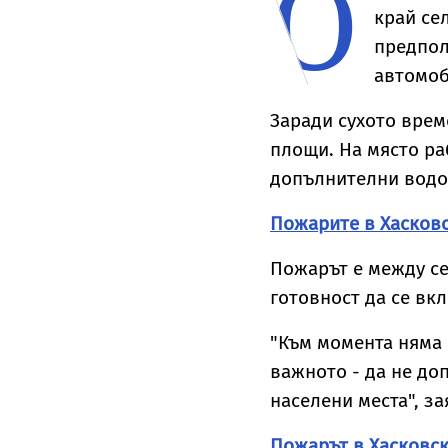
О
я
край се
предпол
автомоб
Заради сухото врем
площи. На място ра
допълнителни водо
Пожарите в Хасков
Пожарът е между се
готовност да се вкл
"Към момента няма 
важното - да не до
населени места", з
Пожарът в Хасковск