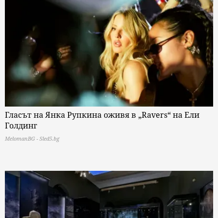
Гласът на Янка Рупкина оживя в „Ravers“ на Ели
Голдинг
MelomanBG - Sled5.bg