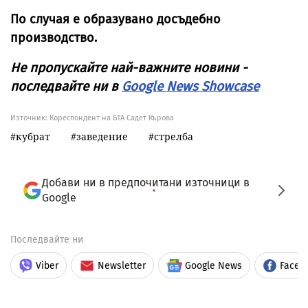
По случая е образувано досъдебно
производство.
Не пропускайте най-важните новини -
последвайте ни в
Google News Showcase
Източник:
Кореспондент на БТА Садет Кърова
кубрат
заведение
стрелба
Добави ни в предпочитани източници в
Google
Последвайте ни
Viber
Newsletter
Google News
Faceb