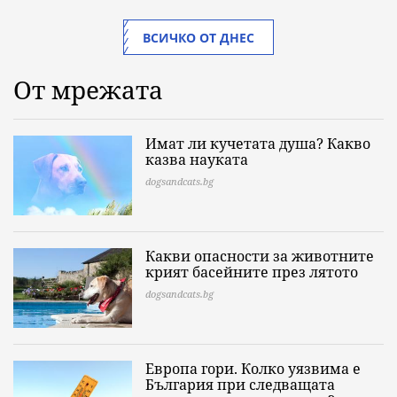
ВСИЧКО ОТ ДНЕС
От мрежата
Имат ли кучетата душа? Какво
казва науката
dogsandcats.bg
Какви опасности за животните
крият басейните през лятото
dogsandcats.bg
Европа гори. Колко уязвима е
България при следващата