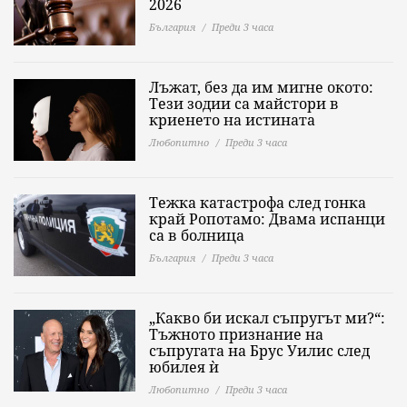
2026
България
Преди 3 часа
Лъжат, без да им мигне окото:
Тези зодии са майстори в
криенето на истината
Любопитно
Преди 3 часа
Тежка катастрофа след гонка
край Ропотамо: Двама испанци
са в болница
България
Преди 3 часа
„Какво би искал съпругът ми?“:
Тъжното признание на
съпругата на Брус Уилис след
юбилея ѝ
Любопитно
Преди 3 часа