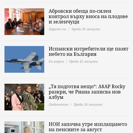
Абровски обеща по-силен
контрол върху вноса на плодове
и зеленчуци
Парите ни
Преди 38 минути
Испански изтребители ще пазят
небето на България
България
Преди 42 минути
„Тя подготвя нещо“: A$AP Rocky
разкри, че Риана записва нов
албум
Любопитно
Преди 56 минути
НОИ започва утре изплащането
на пенсиите за август