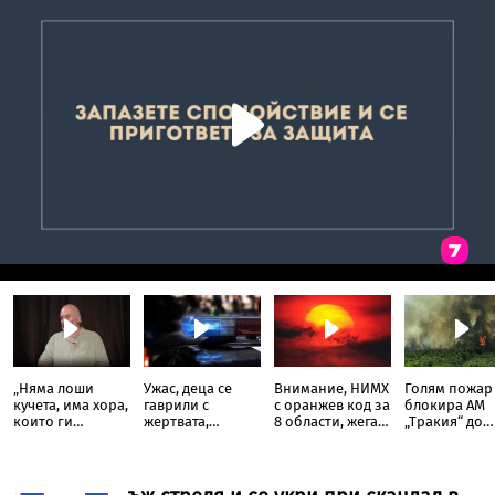
„Няма лоши
Ужас, деца се
Внимание, НИМХ
Голям пожар
кучета, има хора,
гаврили с
с оранжев код за
блокира АМ
които ги
жертвата,
8 области, жега
„Тракия“ до
третират като
момиче
до 37 градуса, но
отбивката за
играчки“:
примамило
и валежи в петък
Велинград
Треньорът и
убития в
зоопсихолог
Пловдив