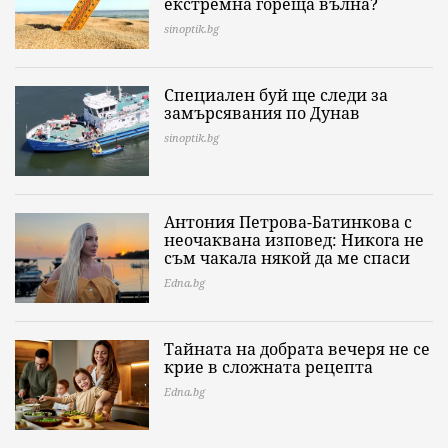
екстремна гореща вълна?
sinoptik.bg
Специален буй ще следи за
замърсявания по Дунав
sinoptik.bg
Антония Петрова-Батинкова с
неочаквана изповед: Никога не
съм чакала някой да ме спаси
Edna.bg
Тайната на добрата вечеря не се
крие в сложната рецепта
Edna.bg