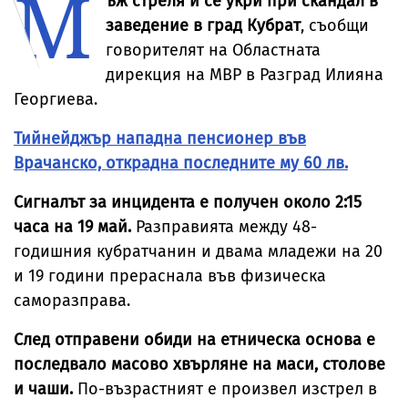
М
ъж стреля и се укри при скандал в
Александър
Георгиев
заведение в град Кубрат
, съобщи
специално за
говорителят на Областната
Vesti.bg
дирекция на МВР в Разград Илияна
Георгиева.
Тийнейджър нападна пенсионер във
Врачанско, открадна последните му 60 лв.
Сигналът за инцидента е получен около 2:15
часа на 19 май.
Разправията между 48-
годишния кубратчанин и двама младежи на 20
и 19 години прераснала във физическа
саморазправа.
След отправени обиди на етническа основа е
последвало масово хвърляне на маси, столове
и чаши.
По-възрастният е произвел изстрел в