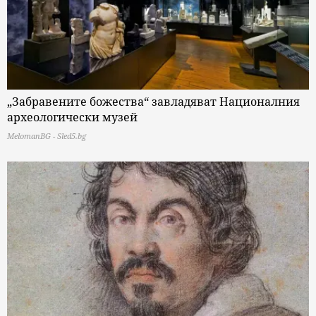
„Забравените божества“ завладяват Националния
археологически музей
MelomanBG - Sled5.bg