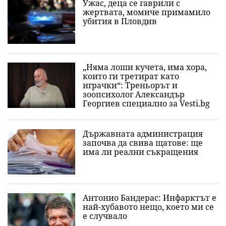
Ужас, деца се гаврили с
жертвата, момиче примамило
убития в Пловдив
„Няма лоши кучета, има хора,
които ги третират като
играчки“: Треньорът и
зоопсихолог Александър
Георгиев специално за Vesti.bg
Държавната администрация
започва да свива щатове: ще
има ли реални съкращения
Антонио Бандерас: Инфарктът е
най-хубавото нещо, което ми се
е случвало