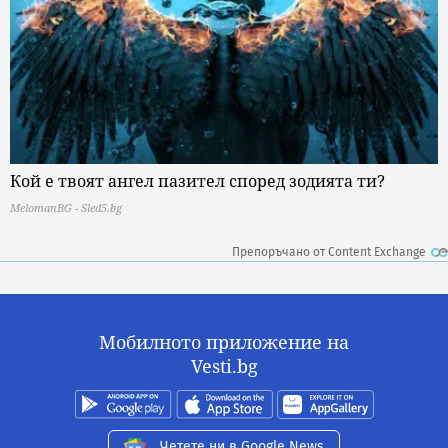
Кой е твоят ангел пазител според зодията ти?
MelomanBG - Sled5.bg
Препоръчано от Content Exchange
Мобилното приложение на
Vesti.bg
Четете ни в Google News