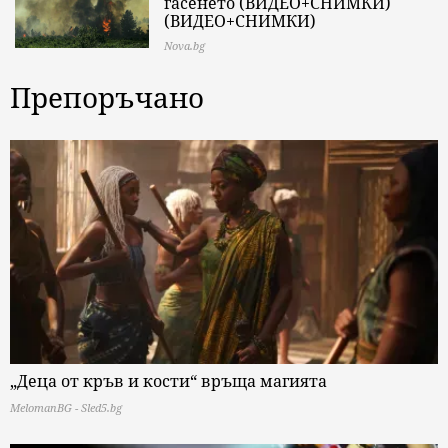
гасенето (ВИДЕО+СНИМКИ)
(ВИДЕО+СНИМКИ)
Nova.bg
Препоръчано
„Деца от кръв и кости“ връща магията
MelomanBG - Sled5.bg