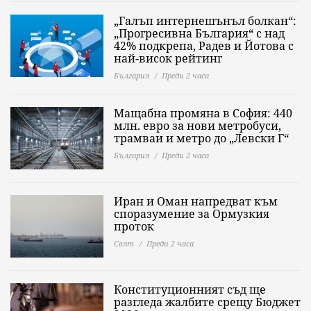
„Галъп интернешънъл болкан“:
„Прогресивна България“ с над
42% подкрепа, Радев и Йотова с
най-висок рейтинг
България
Преди 2 часа
Мащабна промяна в София: 440
млн. евро за нови метробуси,
трамваи и метро до „Левски Г“
България
Преди 2 часа
Иран и Оман напредват към
споразумение за Ормузкия
проток
Свят
Преди 2 часа
Конституционният съд ще
разгледа жалбите срещу Бюджет