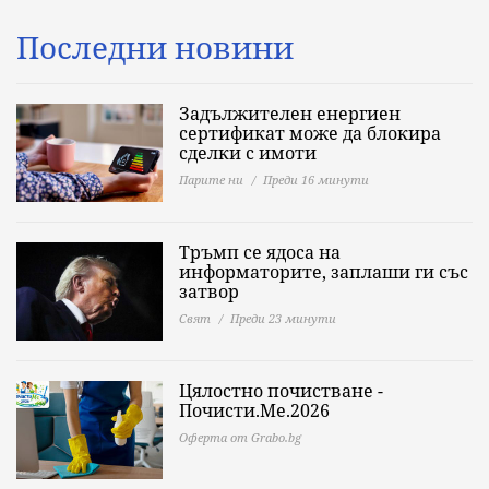
Последни новини
Задължителен енергиен
сертификат може да блокира
сделки с имоти
Парите ни
Преди 16 минути
Тръмп се ядоса на
информаторите, заплаши ги със
затвор
Свят
Преди 23 минути
Цялостно почистване -
Почисти.Ме.2026
Оферта от Grabo.bg