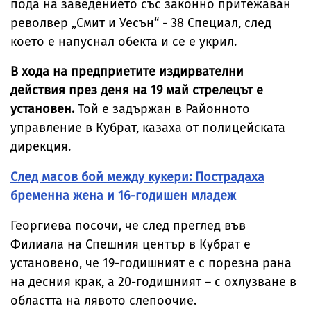
пода на заведението със законно притежаван
револвер „Смит и Уесън“ - 38 Специал, след
което е напуснал обекта и се е укрил.
В хода на предприетите издирвателни
действия през деня на 19 май стрелецът е
установен.
Той е задържан в Районното
управление в Кубрат, казаха от полицейската
дирекция.
След масов бой между кукери: Пострадаха
бременна жена и 16-годишен младеж
Георгиева посочи, че след преглед във
Филиала на Спешния център в Кубрат е
установено, че 19-годишният е с порезна рана
на десния крак, а 20-годишният – с охлузване в
областта на лявото слепоочие.