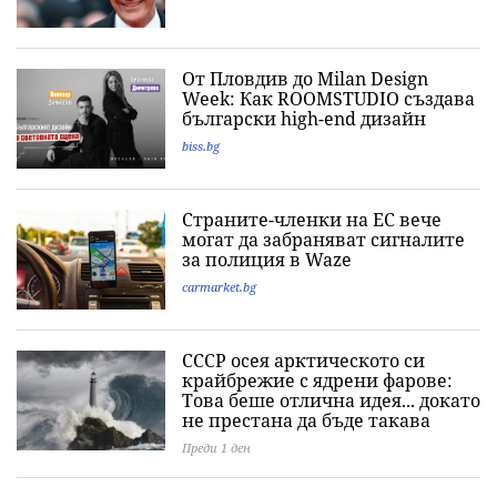
От Пловдив до Milan Design
Week: Как ROOMSTUDIO създава
български high-end дизайн
biss.bg
Страните-членки на ЕС вече
могат да забраняват сигналите
за полиция в Waze
carmarket.bg
СССР осея арктическото си
крайбрежие с ядрени фарове:
Това беше отлична идея... докато
не престана да бъде такава
Преди 1 ден