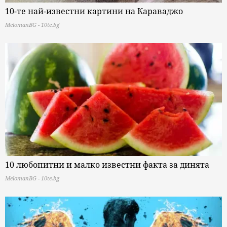
10-те най-известни картини на Караваджо
MelomanBG - 10te.bg
10 любопитни и малко известни факта за динята
MelomanBG - 10te.bg