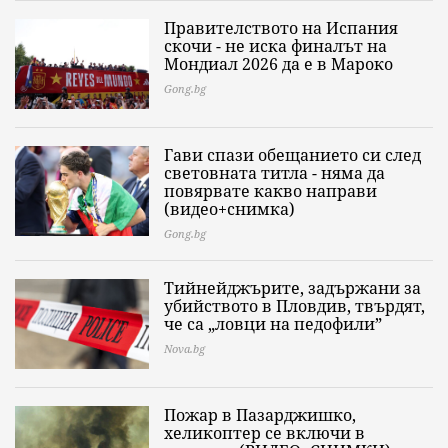
Правителството на Испания
скочи - не иска финалът на
Мондиал 2026 да е в Мароко
Gong.bg
Гави спази обещанието си след
световната титла - няма да
повярвате какво направи
(видео+снимка)
Gong.bg
Тийнейджърите, задържани за
убийството в Пловдив, твърдят,
че са „ловци на педофили”
Nova.bg
Пожар в Пазарджишко,
хеликоптер се включи в