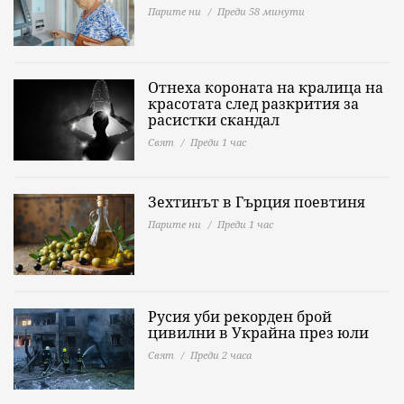
Парите ни
Преди 58 минути
Отнеха короната на кралица на
красотата след разкрития за
расистки скандал
Свят
Преди 1 час
Зехтинът в Гърция поевтиня
Парите ни
Преди 1 час
Русия уби рекорден брой
цивилни в Украйна през юли
Свят
Преди 2 часа