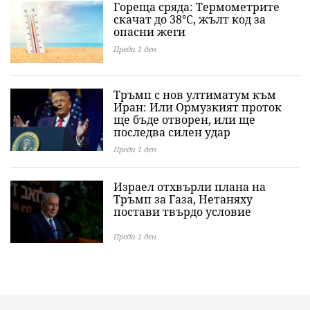
Гореща сряда: Термометрите
скачат до 38°C, жълт код за
опасни жеги
Преди 1 ден
Тръмп с нов ултиматум към
Иран: Или Ормузкият проток
ще бъде отворен, или ще
последва силен удар
Преди 1 ден
Израел отхвърли плана на
Тръмп за Газа, Нетаняху
постави твърдо условие
Преди 1 ден