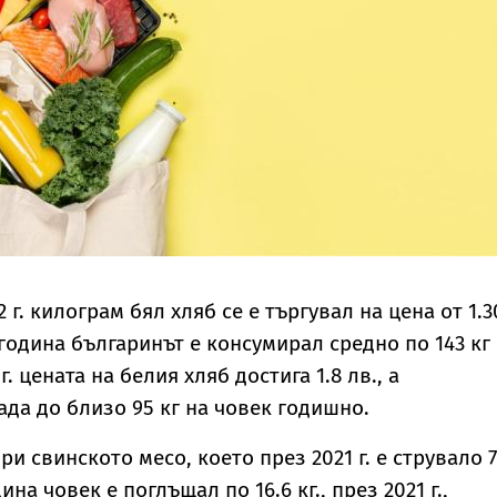
 г. килограм бял хляб се е търгувал на цена от 1.3
 година българинът е консумирал средно по 143 кг
. цената на белия хляб достига 1.8 лв., а
ада до близо 95 кг на човек годишно.
при свинското месо, което през 2021 г. е струвало 7
дина човек е поглъщал по 16.6 кг., през 2021 г.,