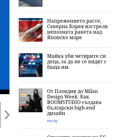
Напрежението расте,
Северна Корея изстреля
непозната ракета над
Японско море
Майка уби четирите си
деца, за да не се видят с
баща им
От Пловдив до Milan
Design Week: Как
ROOMSTUDIO създава
български high-end
дизайн
biss.bg
Next
Ужас, деца се
Внимание, НИМХ с
Обвиниха осем