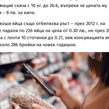
ация скача с 10 кг. до 26.6, въпреки че цената му
 – 8 лв. за кило.
коши яйца също отбелязва ръст – през 2012 г. на
 падали по 226 яйца на цена от 0.30 лв., но през 2
да с почти 10 стотинки до 0.21, хем консумацията и
около 286 бройки на човек годишно.