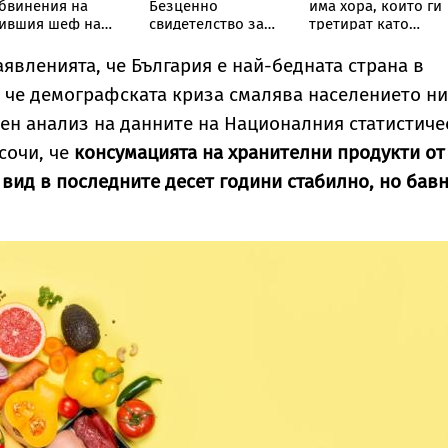
бвинения на
Безценно
има хора, които ги
ившия шеф на
свидетелство за
третират като
иК-Бургас
борбите на
играчки“:
македонските
Треньорът и
явленията, че България е най-бедната страна в
българи
зоопсихолог
и че демографската криза смалява населението ни
Александър
Георгиев
ен анализ на данните на Националния статистиче
специално за
сочи, че
консумацията на хранителни продукти от
Vesti.bg
 вид в последните десет години стабилно, но бав