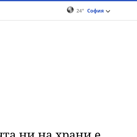
24°
София
та ни на храни е