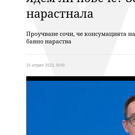
нарастнала
Проучване сочи, че консумацията на
бавно нараства
24 април 2023, 10:10