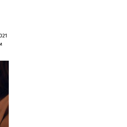
021
м