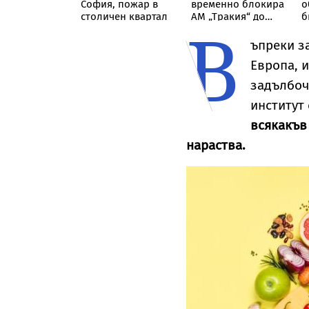
за фабриката
София, пожар в
временно блокира
о
нтанил в
столичен квартал
АМ „Тракия“ до
б
В
, дрогата е за
отбивката за
В
57 млн. евро
Велинград
ъпреки за
Европа, 
задълбоч
институт 
всякакъв
нараства.