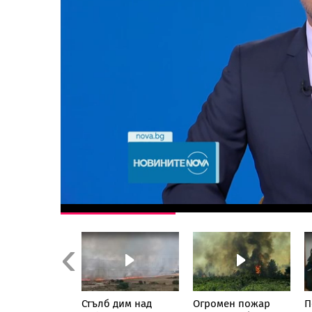
Previous
иха осем
Стълб дим над
Огромен пожар
П