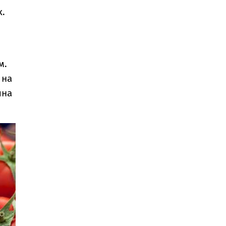
к.
м.
 на
лна