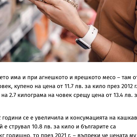
ето има и при агнешкото и ярешкото месо – там о
овек, купено на цена от 11.7 лв. за кило през 2012 г.
на 2.7 килограма на човек срещу цена от 13.4 лв. 
2 години се е увеличила и консумацията на кашка
ой е струвал 10.8 лв. за кило и българите са
кг годишно, то през 2021 г. – въпреки че цената му