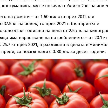
., консумацията му се покачва с близо 2 кг на чове
то на домати – от 1.60 килото през 2012 г. и
 37.5 кг на човек, то през 2021 г. българинът е
коло 42 кг годишно на цена от 2.5 лв. за килогра
ъщо има нарастване на потреблението – от 20.1 кг
до 24.7 кг през 2021, а разликата в цената е минима
м преди, са поскъпнали с 0.80 лв. за десет години.