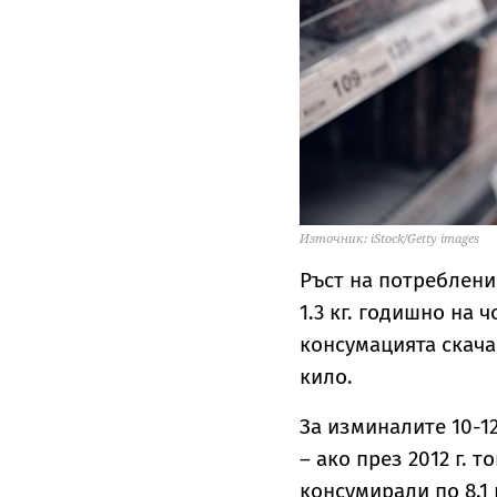
Източник: iStock/Getty images
Ръст на потреблени
1.3 кг. годишно на ч
консумацията скача 
кило.
За изминалите 10-1
– ако през 2012 г. т
консумирали по 8.1 