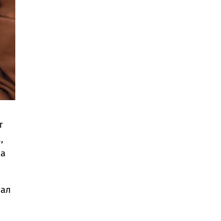
т
,
за
вал