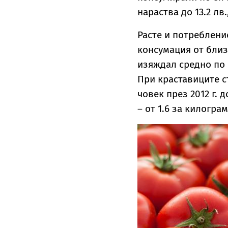
нараства до 13.2 лв
Расте и потребление
консумация от близо
изяждал средно по о
При краставиците с
човек през 2012 г. 
– от 1.6 за килогра