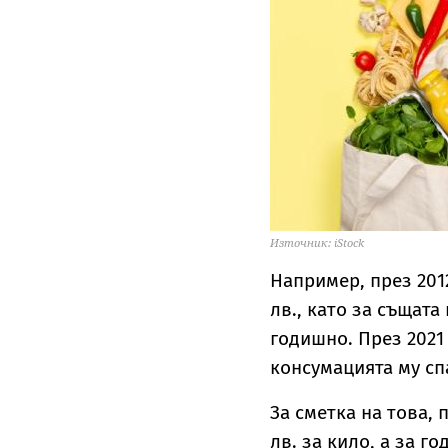
Източник: iStock
Например, през 2012
лв., като за същата
годишно. През 2021 г
консумацията му сп
За сметка на това, 
лв. за кило, а за го