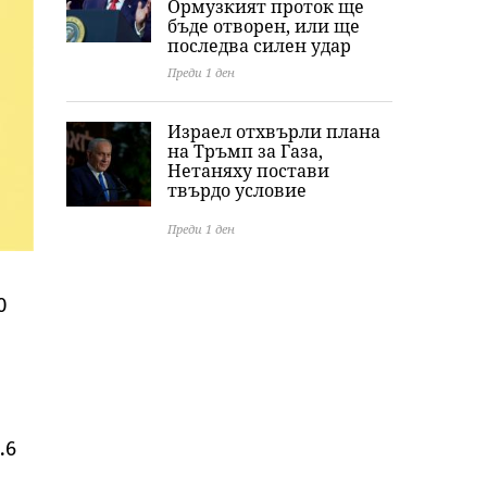
Ормузкият проток ще
бъде отворен, или ще
последва силен удар
Преди 1 ден
Израел отхвърли плана
на Тръмп за Газа,
Нетаняху постави
твърдо условие
Преди 1 ден
0
.6