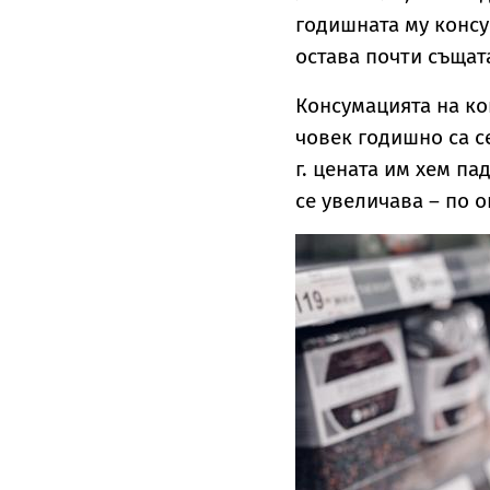
годишната му консум
остава почти същата
Консумацията на ко
човек годишно са се
г. цената им хем па
се увеличава – по 