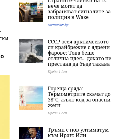
Страните-членки на ЕС
гаврили с
оранжев код за 8
души за фабри
вече могат да
жертвата, момиче
области, жега до 37
за фентанил в
забраняват сигналите за
примамило убития
градуса, но и
София, дрогата
полиция в Waze
в Пловдив
валежи в петък
над 157 млн. е
carmarket.bg
,
ски
СССР осея арктическото
си крайбрежие с ядрени
фарове: Това беше
но
отлична идея... докато не
престана да бъде такава
Преди 1 ден
Гореща сряда:
Термометрите скачат до
38°C, жълт код за опасни
жеги
Преди 1 ден
Тръмп с нов ултиматум
към Иран: Или