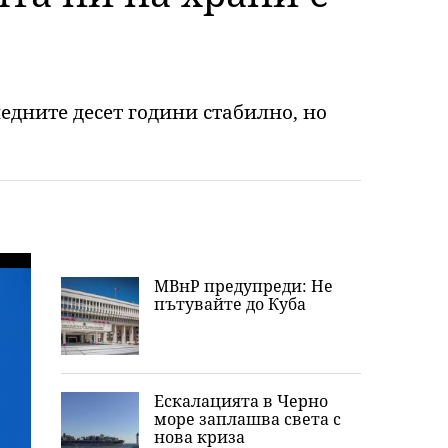
едните десет години стабилно, но
МВнР предупреди: Не
пътувайте до Куба
Ескалацията в Черно
море заплашва света с
нова криза