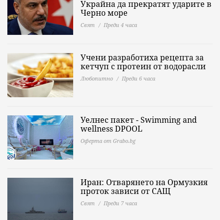
Украйна да прекратят ударите в
Черно море
Свят
Преди 4 часа
Учени разработиха рецепта за
кетчуп с протеин от водорасли
Любопитно
Преди 6 часа
Уелнес пакет - Swimming and
wellness DPOOL
Оферта от Grabo.bg
Иран: Отварянето на Ормузкия
проток зависи от САЩ
Свят
Преди 7 часа