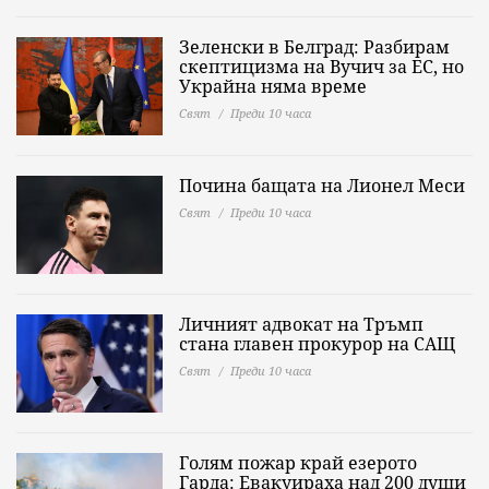
Зеленски в Белград: Разбирам
скептицизма на Вучич за ЕС, но
Украйна няма време
Свят
Преди 10 часа
Почина бащата на Лионел Меси
Свят
Преди 10 часа
Личният адвокат на Тръмп
стана главен прокурор на САЩ
Свят
Преди 10 часа
Голям пожар край езерото
Гарда: Евакуираха над 200 души