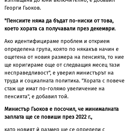
изплащана до юни включително, е добавил
Георги Гьоков.
"Пенсиите няма да бъдат по-ниски от това,
което хората са получавали през декември
.
Ако идентифицираме проблем и открием
определена група, която по някакъв начин е
ощетена от новия размера на пенсията, то ние
ще коригираме още от следващия месец тази
несправедливост", е уверил министърът на
труда и социалната политика. "Хората с повече
стаж ще имат по-голямо увеличение на
пенсията", е добавил той.
Министър Гьоков е посочил, че минималната
заплата ще се повиши през 2022 г.,
като новият ѝ размер ще се определи с