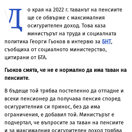
Д
мястото на
инцидентът не е
падналия дрон
преднамерен
о края на 2022 г. таванът на пенсиите
ще се обвърже с максималния
осигурителен доход. Това каза
министърът на труда и социалната
политика Георги Гьоков в интервю за
БНТ
,
съобщиха от социалното министерство,
цитирани от БТА.
Гьоков смята, че не е нормално да има таван на
пенсиите
.
В бъдеще той трябва постепенно да отпадне и
всеки пенсионер да получава пенсия според
осигурителния си принос, без да има
ограничения, е добавил той. Министърът е
подчертал, че въпросите за таван на пенсиите
и за максималния осигурителен доход трябва