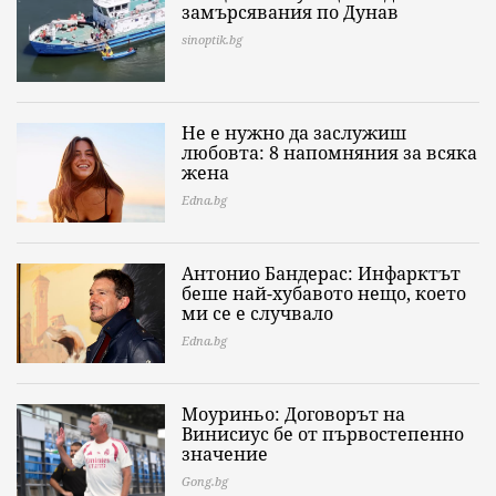
замърсявания по Дунав
sinoptik.bg
Не е нужно да заслужиш
любовта: 8 напомняния за всяка
жена
Edna.bg
Антонио Бандерас: Инфарктът
беше най-хубавото нещо, което
ми се е случвало
Edna.bg
Моуриньо: Договорът на
Винисиус бе от първостепенно
значение
Gong.bg