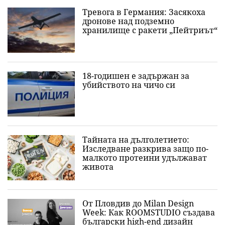
Тревога в Германия: Засякоха
дронове над подземно
хранилище с ракети „Пейтриът“
18-годишен е задържан за
убийството на чичо си
Тайната на дълголетието:
Изследване разкрива защо по-
малкото протеини удължават
живота
От Пловдив до Milan Design
Week: Как ROOMSTUDIO създава
български high-end дизайн