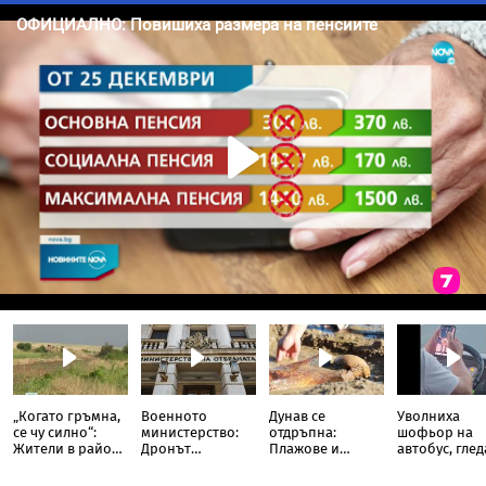
„Когато гръмна,
Военното
Дунав се
Уволниха
се чу силно“:
министерство:
отдръпна:
шофьор на
Жители в района
Дронът
Плажове и
автобус, глед
на Кардам с
вероятно е
древни находки
TikTok докат
разказ от
украински,
излязоха наяве
кара