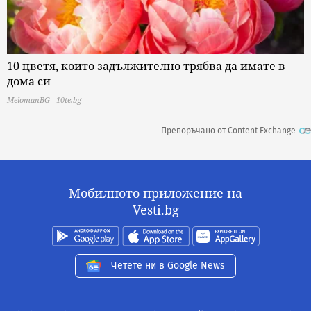
10 цветя, които задължително трябва да имате в
дома си
MelomanBG - 10te.bg
Препоръчано от Content Exchange
Мобилното приложение на
Vesti.bg
Четете ни в Google News