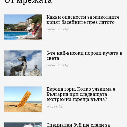
Какви опасности за животните
крият басейните през лятото
dogsandcats.bg
6-те най-високи породи кучета в
света
dogsandcats.bg
Европа гори. Колко уязвима е
България при следващата
екстремна гореща вълна?
sinoptik.bg
Специален буй ще следи за