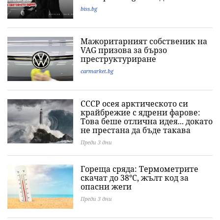
biss.bg
Мажоритарният собственик на
VAG призова за бързо
преструктуриране
carmarket.bg
СССР осея арктическото си
крайбрежие с ядрени фарове:
Това беше отлична идея... докато
не престана да бъде такава
Преди 3 дни
Гореща сряда: Термометрите
скачат до 38°C, жълт код за
опасни жеги
Преди 3 дни