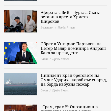
Аферата с ВиК – Бургас: Съдът
остави в ареста Христо
Широков
България
Преди 7 часа
Обрат в Унгария: Партията на
Петер Мадяр номинира Андраш
Бака за президент
Свят
Преди 8 часа
Инцидент край бреговете на
Оман: Удариха кораб със снаряд,
на борда избухна пожар
Свят
Преди 8 часа
„Срам, срам!“: Опозиционна