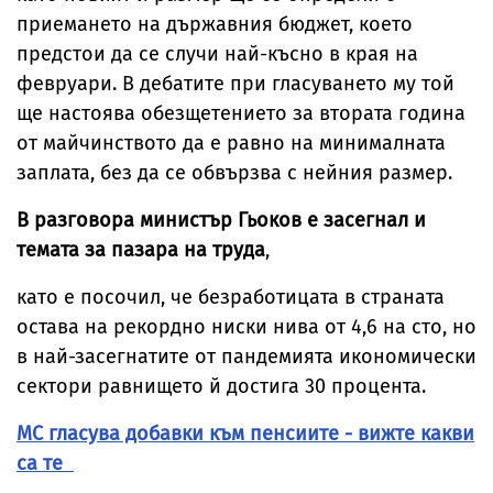
приемането на държавния бюджет, което
предстои да се случи най-късно в края на
февруари. В дебатите при гласуването му той
ще настоява обезщетението за втората година
от майчинството да е равно на минималната
заплата, без да се обвързва с нейния размер.
В разговора министър Гьоков е засегнал и
темата за пазара на труда
,
като е посочил, че безработицата в страната
остава на рекордно ниски нива от 4,6 на сто, но
в най-засегнатите от пандемията икономически
сектори равнището й достига 30 процента.
МС гласува добавки към пенсиите - вижте какви
са те