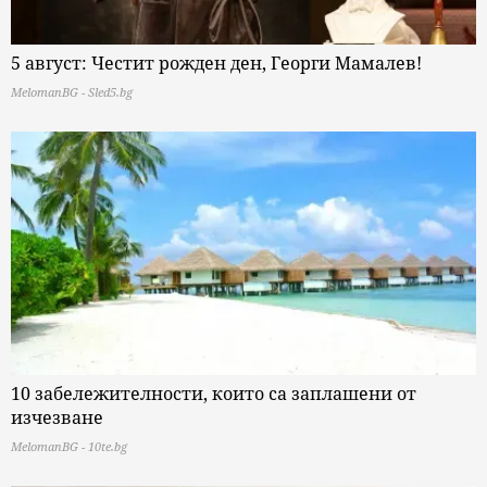
5 август: Честит рожден ден, Георги Мамалев!
MelomanBG - Sled5.bg
10 забележителности, които са заплашени от
изчезване
MelomanBG - 10te.bg