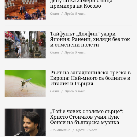
депутатка замери с яйца
премиера на Косово
Свят
Преди 8 часа
Тайфунът „Долфин“ удари
Япония: Ранени, хиляди без ток
и отменени полети
Свят
Преди 9 часа
Ръст на западнонилска треска в
Европа: Най-много са болните в
Италия и Гърция
Свят
Преди 9 часа
„Той е човек с голямо сърце“:
Христо Стоичков учил Луис
Фонси на българска музика
Любопитно
Преди 9 часа