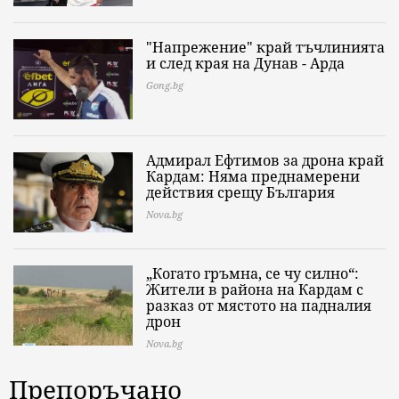
"Напрежение" край тъчлинията
и след края на Дунав - Арда
Gong.bg
Адмирал Ефтимов за дрона край
Кардам: Няма преднамерени
действия срещу България
Nova.bg
„Когато гръмна, се чу силно“:
Жители в района на Кардам с
разказ от мястото на падналия
дрон
Nova.bg
Препоръчано