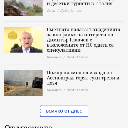
и десетки туристи в Италия
Свят
Преди 11 часа
Сметната палата: Твърденията
за конфликт на интереси на
Димитър Главчев с
възложените от НС одити са
спекулативни
България
Преди 11 часа
Пожар пламна на изхода на
Асеновград, горят сухи треви и
лозя
България
Преди 12 часа
ВСИЧКО ОТ ДНЕС
От мрежата