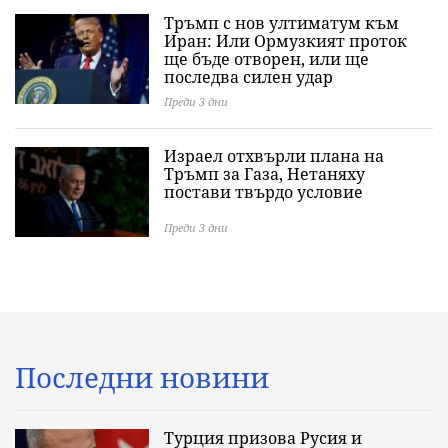
Тръмп с нов ултиматум към
Иран: Или Ормузкият проток
ще бъде отворен, или ще
последва силен удар
Преди 3 дни
Израел отхвърли плана на
Тръмп за Газа, Нетаняху
постави твърдо условие
Преди 3 дни
Последни новини
Турция призова Русия и