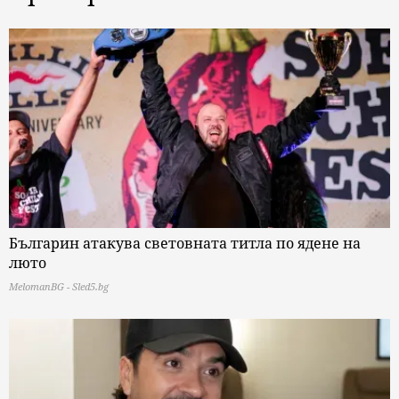
Българин атакува световната титла по ядене на
люто
MelomanBG - Sled5.bg