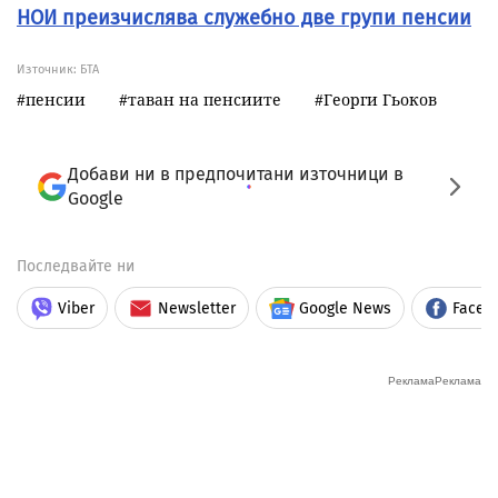
НОИ преизчислява служебно две групи пенсии
Източник:
БТА
пенсии
таван на пенсиите
Георги Гьоков
Добави ни в предпочитани източници в
Google
Последвайте ни
Viber
Newsletter
Google News
Faceb