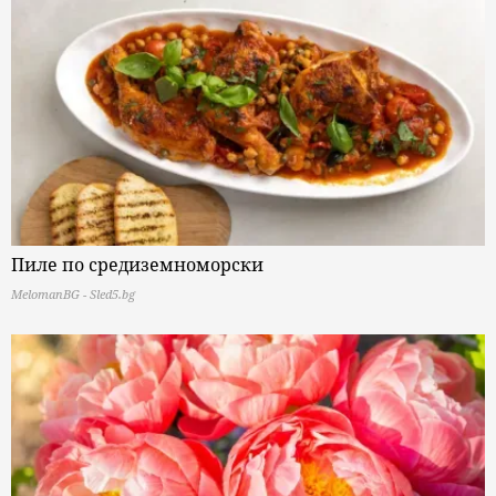
Пиле по средиземноморски
MelomanBG - Sled5.bg