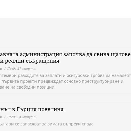
вната администрация започва да свива щатове
ли реални съкращения
ни
Преди 27 минути
птември разходите за заплати и осигуровки трябва да намалеят
о първите проекти предвиждат основно преструктуриране и
ване на свободни позиции
нът в Гърция поевтиня
ни
Преди 54 минути
ългари се запасяват за зимата въпреки спада