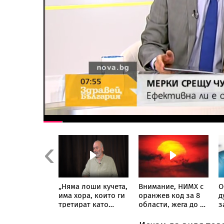
Previous
скандала в
„Няма лоши кучета,
Внимание, НИМХ с
О
о:
има хора, които ги
оранжев код за 8
д
изации на
третират като
области, жега до 37
з
те у нас
играчки“:
градуса, но и
С
варяха с
Треньорът и
валежи в петък
н