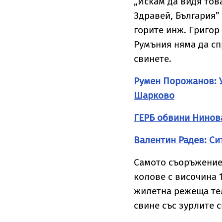
„Искам да видя това
ия секретар
зоопсихолог
Здравей, България”
Р
Александър
Георгиев
горите инж. Григор 
специално за
Vesti.bg
Румъния няма да сп
свинете.
Румен Порожанов: У
Шарково
ГЕРБ обвини Нинов
Валентин Радев: Си
Самото съоръжение 
колове с височина 
жилетна режеща тел
свине със зурлите с