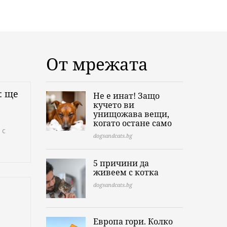
От мрежата
: ще
Не е инат! Защо
кучето ви
унищожава вещи,
когато остане само
 с
dogsandcats.bg
5 причини да
живеем с котка
dogsandcats.bg
Европа гори. Колко