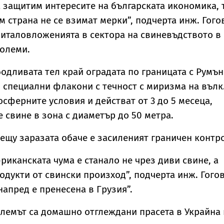
 защитим интересите на българската икономика, 
м страна не се взимат мерки”, подчерта инж. Гого
питаловложенията в сектора на свиневъдството в
големи.
одливата тел край оградата по границата с Румъ
 специални флакони с течност с миризма на вълк.
осферните условия и действат от 3 до 5 месеца,
 свине в зона с диаметър до 50 метра.
ещу заразата обаче е засиленият граничен контр
риканската чума е станало не чрез диви свине, а
одукти от свински произход”, подчерта инж. Гогов
напред е пренесена в Грузия”.
блемът са домашно отглеждани прасета в Украйна 