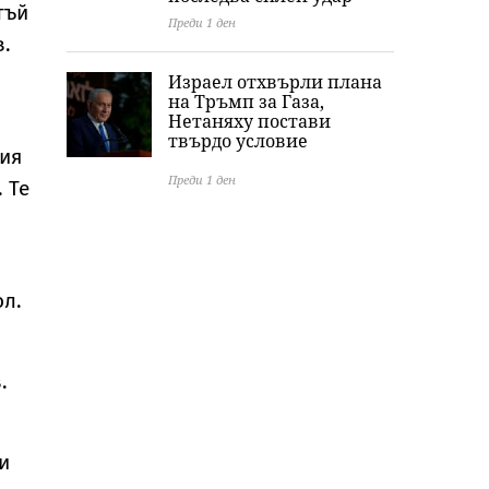
тъй
Преди 1 ден
в.
Израел отхвърли плана
на Тръмп за Газа,
Нетаняху постави
твърдо условие
ния
Преди 1 ден
 Те
ол.
.
и