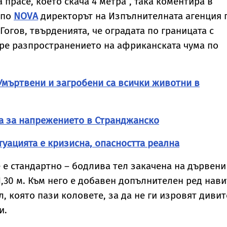
 прасе, което скача 4 метра”, така коментира в
часове по-късно
 по
NOVA
директорът на Изпълнителната агенция 
обезводнено
Гогов, твърденията, че оградата по границата с
ре разпространението на африканската чума по
мъртвени и загробени са всички животни в
а за напрежението в Странджанско
туацията е кризисна, опасността реална
е стандартно – бодлива тел закачена на дървени
1,30 м. Към него е добавен допълнителен ред нави
, която пази коловете, за да не ги изровят дивит
и.