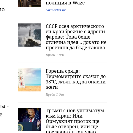
полиция в Waze
шофьори хванати с
главния секре
по
алкохол и
на МВР
carmarket.bg
наркотици
СССР осея арктическото
си крайбрежие с ядрени
фарове: Това беше
отлична идея... докато не
престана да бъде такава
Преди 1 ден
Гореща сряда:
Термометрите скачат до
38°C, жълт код за опасни
жеги
Преди 1 ден
та -
Тръмп с нов ултиматум
е
към Иран: Или
Ормузкият проток ще
бъде отворен, или ще
последва силен удар