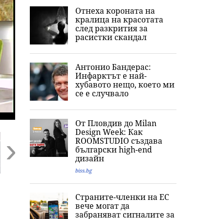
Отнеха короната на
кралица на красотата
след разкрития за
расистки скандал
Антонио Бандерас:
Инфарктът е най-
хубавото нещо, което ми
се е случвало
От Пловдив до Milan
Design Week: Как
ROOMSTUDIO създава
български high-end
дизайн
biss.bg
Next
Засилен контрол
Смъртоносният
След скандала 
по пътищата: Над
побой в Пловдив:
Банско:
Страните-членки на ЕС
15 500 автомобила
Какво се вижда на
Организации н
вече могат да
проверени само за
записите от
евреите у нас
забраняват сигналите за
ден, десетки
камери
разговаряха с