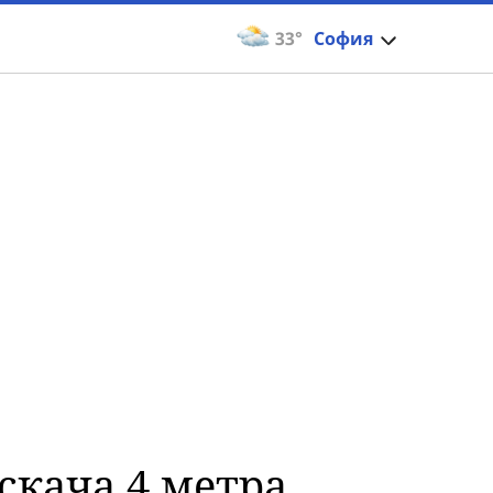
33°
София
 скача 4 метра