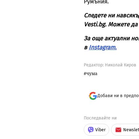
Румъния.
Следете ни навсякъ
Vesti.bg. Можете да
За още актуални но
в
Instagram.
Редактор: Николай Киров
чума
Добави ни в предпо
Последвайте ни
Viber
Newslet