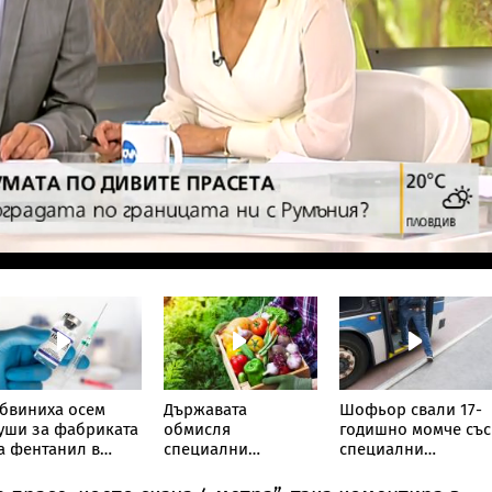
бвиниха осем
Държавата
Шофьор свали 17-
уши за фабриката
обмисля
годишно момче със
а фентанил в
специални
специални
офия, дрогата е за
брандове за
потребности от
ад 157 млн. евро
българските храни
автобус, откриха го