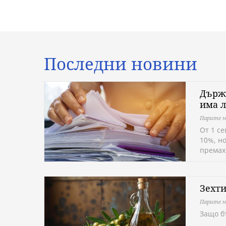
Последни новини
Държа
има 
Парите 
От 1 се
10%, н
премах
Зехти
Парите 
Защо б