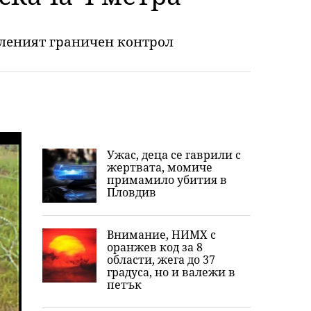
иленият граничен контрол
Ужас, деца се гаврили с
жертвата, момиче
примамило убития в
Пловдив
Внимание, НИМХ с
оранжев код за 8
области, жега до 37
градуса, но и валежи в
петък