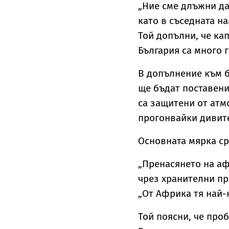
„Ние сме длъжни да
като в съседната на
Той допълни, че ка
България са много 
В допълнение към б
ще бъдат поставени
са защитени от атм
прогонвайки дивите
Основната мярка ср
„Пренасянето на аф
чрез хранителни пр
„От Африка тя най-
Той поясни, че про