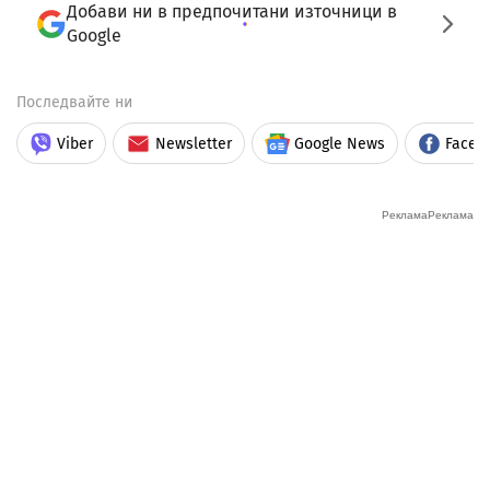
Добави ни в предпочитани източници в
Google
Последвайте ни
Viber
Newsletter
Google News
Faceb