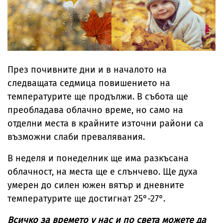
През почивните дни и в началото на
следващата седмица повишението на
температурите ще продължи. В събота ще
преобладава облачно време, но само на
отделни места в крайните източни райони са
възможни слаби превалявания.
В неделя и понеделник ще има разкъсана
облачност, на места ще е слънчево. Ще духа
умерен до силен южен вятър и дневните
температурите ще достигнат 25°-27°.
Всичко за времето у нас и по света можете да