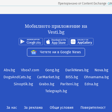
Препоръчано от Content Exchange
Мобилното приложение на
Vesti.bg
Четете ни в Google News
Abv.bg
Vbox7.com
Gong.bg
DarikNews.bg
Nova.bg
DogsAndCats.bg
CarMarket.bg
BISS.bg
Ohnamama.bg
Sinoptik.bg
Grabo.bg
Pariteni.bg
Edna.bg
Telegraph.bg
За нас
За реклама
Общи условия
Поверителност