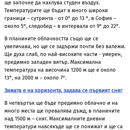
ще започне да нахлува студен въздух.
Температурите ще бъдат в много широки
граници – сутринта - от 0° до 13 °, в София –
около 5°, следобед – в интервала от 9° до 22°.
В планините облачността също ще се
увеличава, но ще се задържи почти без валежи.
Ще духа слаб, по най-високите части - умерен,
предимно западен вятър. Максимална
температура на височина 1200 м ще е около
13°, на 2000 м – около 7°.
Зимата е на хоризонта, задава се първият сняг
В четвъртък ще бъде предимно облачно и на
много места ще превалява дъжд, в планините
над 1500 м – сняг. Максималните дневни
температури навсякъде ще се понижат и ще са