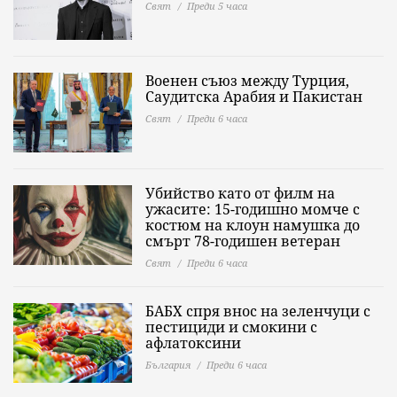
Свят
Преди 5 часа
Военен съюз между Турция,
Саудитска Арабия и Пакистан
Свят
Преди 6 часа
Убийство като от филм на
ужасите: 15-годишно момче с
костюм на клоун намушка до
смърт 78-годишен ветеран
Свят
Преди 6 часа
БАБХ спря внос на зеленчуци с
пестициди и смокини с
афлатоксини
България
Преди 6 часа