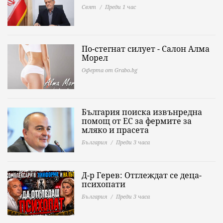
Свят
Преди 1 час
По-стегнат силует - Салон Алма
Морел
Оферта от Grabo.bg
България поиска извънредна
помощ от ЕС за фермите за
мляко и прасета
България
Преди 3 часа
Д-р Герев: Отглеждат се деца-
психопати
България
Преди 3 часа