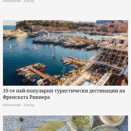
MelomanBG - 10te.bg
10-те най-популярни туристически дестинации на
Френската Ривиера
MelomanBG - 10te.bg