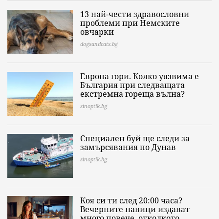
13 най-чести здравословни
проблеми при Немските
овчарки
dogsandcats.bg
Европа гори. Колко уязвима е
България при следващата
екстремна гореща вълна?
sinoptik.bg
Специален буй ще следи за
замърсявания по Дунав
sinoptik.bg
Коя си ти след 20:00 часа?
Вечерните навици издават
много повече, отколкото