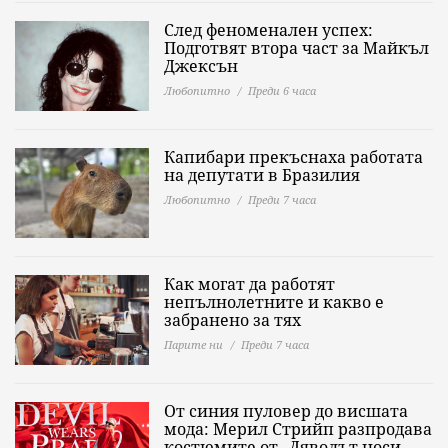
След феноменален успех:
Подготвят втора част за Майкъл
Джексън
Любопитно
Преди 6 часа
Капибари прекъснаха работата
на депутати в Бразилия
Любопитно
Преди 7 часа
Как могат да работят
непълнолетните и какво е
забранено за тях
Парите ни
Преди 7 часа
От синия пуловер до висшата
мода: Мерил Стрийп разпродава
костюмите от „Дяволът носи