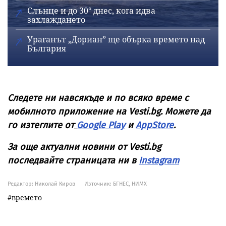
Слънце и до 30° днес, кога идва
захлаждането
Ураганът „Дориан” ще обърка времето над
България
Следете ни навсякъде и по всяко време с
мобилното приложение на Vesti.bg. Можете да
го изтеглите от
Google Play
и
AppStore
.
За още актуални новини от Vesti.bg
последвайте страницата ни в
Instagram
Редактор: Николай Киров
Източник:
БГНЕС, НИМХ
времето