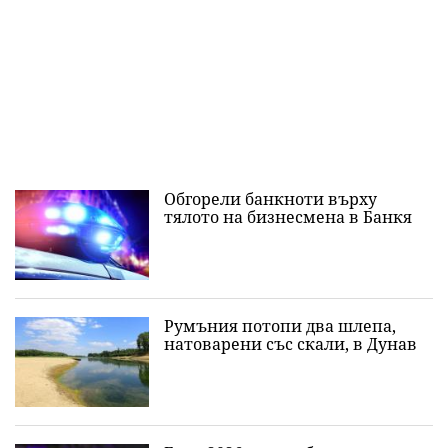
Обгорели банкноти върху
тялото на бизнесмена в Банкя
Румъния потопи два шлепа,
натоварени със скали, в Дунав