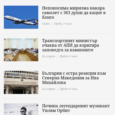
Непоносима миризма накара
самолет с 363 души да кацне в
Конго
Свят
Преди 3 часа
Транспортният министър
очаква от АПИ да коригира
заповедта за камионите
България
Преди 4 часа
България с остра реакция към
Северна Македония за Ива
Михайлова
България
Преди 4 часа
Почина легендарният музикант
Уилям Орбит