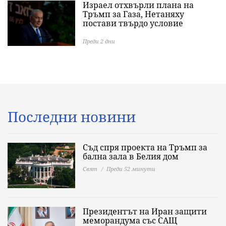
Израел отхвърли плана на
Тръмп за Газа, Нетаняху
постави твърдо условие
Преди 2 дни
Последни новини
Съд спря проекта на Тръмп за
бална зала в Белия дом
Свят
Преди 52 минути
Президентът на Иран защити
меморандума със САЩ