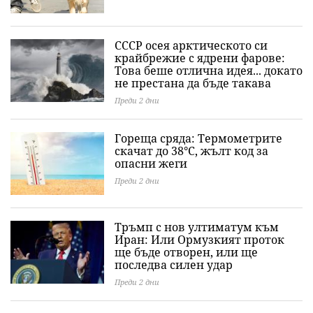
СССР осея арктическото си
крайбрежие с ядрени фарове:
Това беше отлична идея... докато
не престана да бъде такава
Преди 2 дни
Гореща сряда: Термометрите
скачат до 38°C, жълт код за
опасни жеги
Преди 2 дни
Тръмп с нов ултиматум към
Иран: Или Ормузкият проток
ще бъде отворен, или ще
последва силен удар
Преди 2 дни