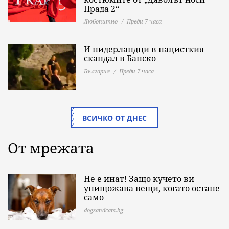
Прада 2“
Любопитно
Преди 7 часа
И нидерландци в нацисткия
скандал в Банско
България
Преди 7 часа
ВСИЧКО ОТ ДНЕС
От мрежата
Не е инат! Защо кучето ви
унищожава вещи, когато остане
само
dogsandcats.bg