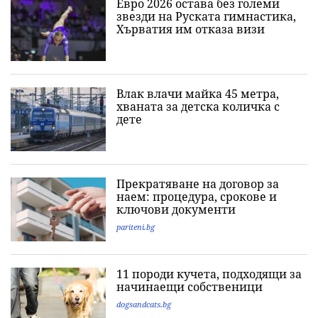
Евро 2026 остава без големи
звезди на Руската гимнастика,
Хърватия им отказа визи
Влак влачи майка 45 метра,
хваната за детска количка с
дете
Прекратяване на договор за
наем: процедура, срокове и
ключови документи
pariteni.bg
11 породи кучета, подходящи за
начинаещи собственици
dogsandcats.bg