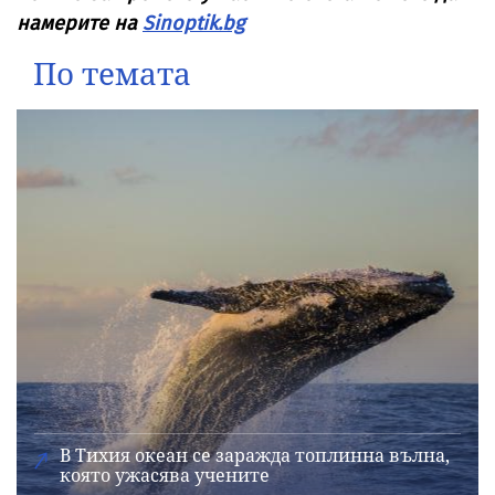
намерите на
Sinoptik.bg
По темата
В Тихия океан се заражда топлинна вълна,
която ужасява учените