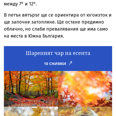
между 7° и 12°.
В петък вятърът ще се ориентира от югоизток и
ще започне затопляне. Ще остане предимно
облачно, но слаби превалявания ще има само
на места в Южна България.
Шареният чар на есента
10 СНИМКИ