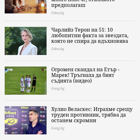
предполагаш
Edna.bg
Чарлийз Терон на 51: 10
любопитни факта за звездата,
която не спира да вдъхновява
Edna.bg
Огромен скандал на Етър -
Марек! Тръгнаха да бият
съдията (видео)
Gong.bg
Хулио Веласкес: Играхме срещу
труден противник, трябва да
останем скромни
Gong.bg