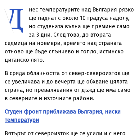
Д
вежди, горен
цигари
нес температурите над България рязко
ще паднат с около 10 градуса надолу,
но студената вълна ще премине само
за 3 дни. След това, до втората
седмица на ноември, времето над страната
отново ще бъде слънчево и топло, истинско
циганско лято.
В сряда облачността от север-североизток ще
се увеличава и до вечерта ще обхване цялата
страна, но превалявания от дъжд ще има само
в северните и източните райони.
Студен фронт приближава България, ниски
температури
Вятърът от североизток ще се усили и с него