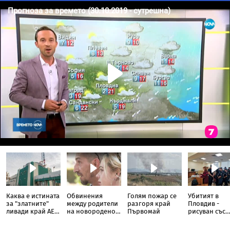
Каква е истината
Обвинения
Голям пожар се
Убитият в
за "златните"
между родители
разгоря край
Пловдив -
ливади край АЕЦ
на новородено и
Първомай
рисуван със
"Козлодуй"
болница в
свастики, с
София
обръснати