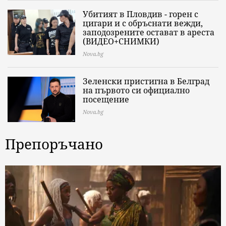
Убитият в Пловдив - горен с
цигари и с обръснати вежди,
заподозрените остават в ареста
(ВИДЕО+СНИМКИ)
Nova.bg
Зеленски пристигна в Белград
на първото си официално
посещение
Nova.bg
Препоръчано