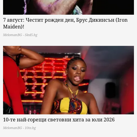
7 август: Честит рожден ден, Брус Дикинсън (Iron
Maiden)!
MelomanBG - Sled5.bg
10-те най-горещи световни хита за юли 2026
MelomanBG - 10te.bg