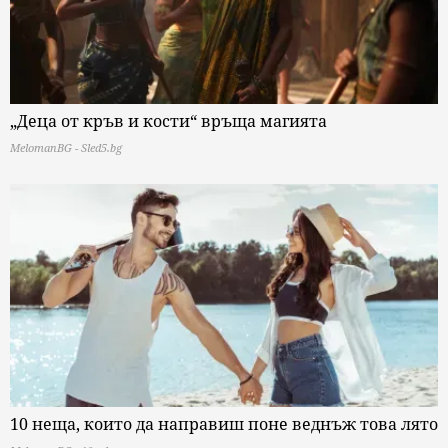
„Деца от кръв и кости“ връща магията
MelomanBG - Sled5.bg
10 неща, които да направиш поне веднъж това лято