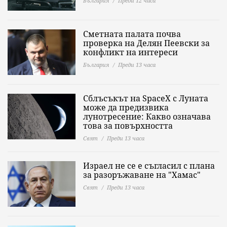
България
Преди 12 часа
Сметната палата почва
проверка на Делян Пеевски за
конфликт на интереси
България
Преди 13 часа
Сблъсъкът на SpaceX с Луната
може да предизвика
лунотресение: Какво означава
това за повърхността
Свят
Преди 13 часа
Израел не се е съгласил с плана
за разоръжаване на "Хамас"
Свят
Преди 13 часа