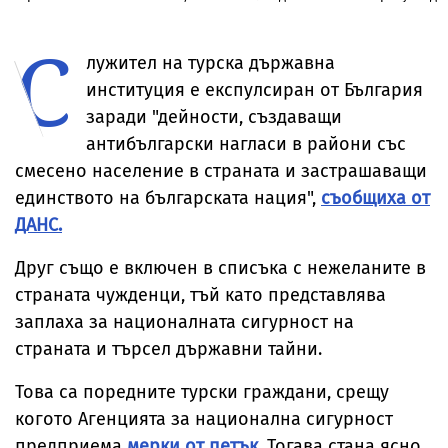
България
обиждали,
над 350 хил. 
чупели, влизали
в Кърджали,
С
в имоти,
разследване
съобщиха от
стигна до
лужител на турска държавна
полицията
Европрокура
институция е експулсиран от България
заради "дейности, създаващи
антибългарски нагласи в райони със
смесено население в страната и застрашаващи
единството на българската нация",
съобщиха от
ДАНС.
Друг също е включен в списъка с нежеланите в
страната чужденци, тъй като представлява
заплаха за националната сигурност на
страната и търсел държавни тайни.
Това са поредните турски граждани, срещу
когото Агенцията за национална сигурност
предприема
мерки от петък
. Тогава стана ясно,