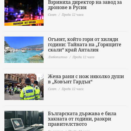
Взривиха директор на завод за
дронове в Русия
Свят
Преди 12 часа
Огънят, който гори от хиляди
години: Тайната на „Горящите
скали“ край Анталия
Любопитно
Преди 12 часа
Жена рани с нож няколко души
в „Ковънт Гардън“
Свят
Преди 12 часа
Българската държава е била
хакната от години, разкри
правителството