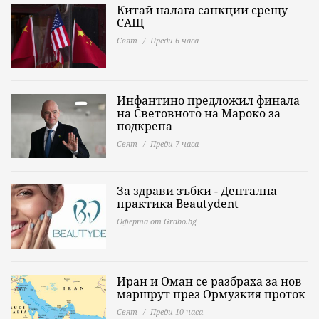
Китай налага санкции срещу
САЩ
Свят
Преди 6 часа
Инфантино предложил финала
на Световното на Мароко за
подкрепа
Свят
Преди 7 часа
За здрави зъбки - Дентална
практика Beautydent
Оферта от Grabo.bg
Иран и Оман се разбраха за нов
маршрут през Ормузкия проток
Свят
Преди 10 часа