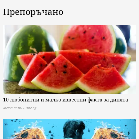
Препоръчано
10 любопитни и малко известни факта за динята
MelomanBG - 10te.bg