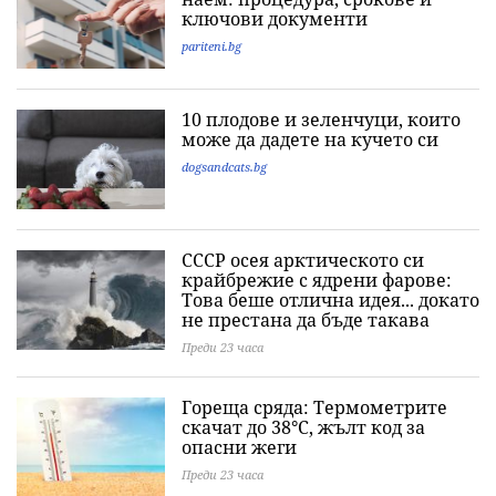
ключови документи
pariteni.bg
10 плодове и зеленчуци, които
може да дадете на кучето си
dogsandcats.bg
СССР осея арктическото си
крайбрежие с ядрени фарове:
Това беше отлична идея... докато
не престана да бъде такава
Преди 23 часа
Гореща сряда: Термометрите
скачат до 38°C, жълт код за
опасни жеги
Преди 23 часа