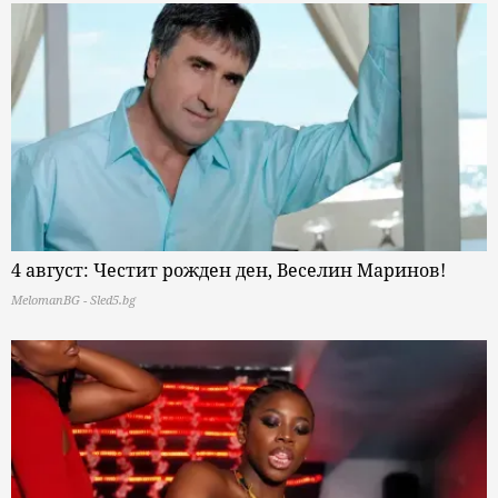
4 август: Честит рожден ден, Веселин Маринов!
MelomanBG - Sled5.bg