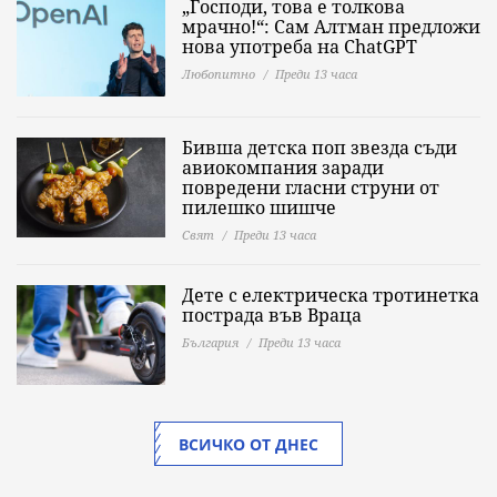
„Господи, това е толкова
мрачно!“: Сам Алтман предложи
нова употреба на ChatGPT
Любопитно
Преди 13 часа
Бивша детска поп звезда съди
авиокомпания заради
повредени гласни струни от
пилешко шишче
Свят
Преди 13 часа
Дете с електрическа тротинетка
пострада във Враца
България
Преди 13 часа
ВСИЧКО ОТ ДНЕС