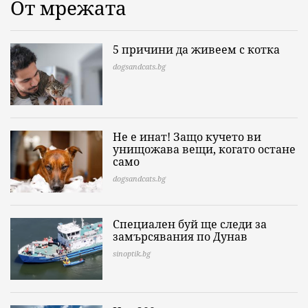
От мрежата
5 причини да живеем с котка
dogsandcats.bg
Не е инат! Защо кучето ви
унищожава вещи, когато остане
само
dogsandcats.bg
Специален буй ще следи за
замърсявания по Дунав
sinoptik.bg