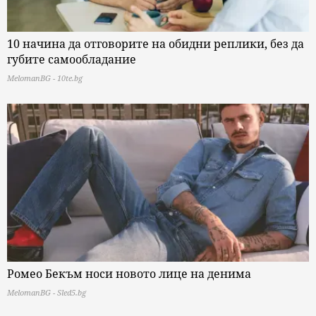
10 начина да отговорите на обидни реплики, без да
губите самообладание
MelomanBG - 10te.bg
Ромео Бекъм носи новото лице на денима
MelomanBG - Sled5.bg