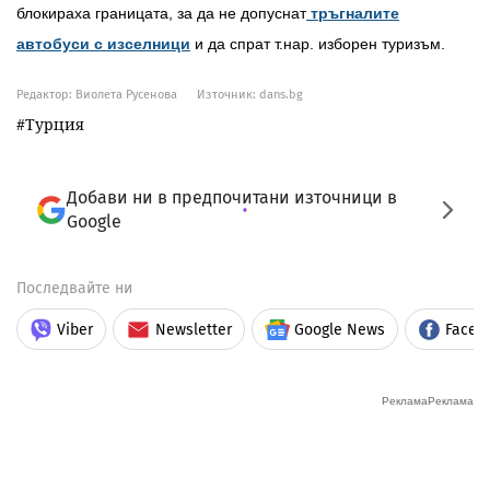
блокираха границата, за да не допуснат
тръгналите
автобуси с изселници
и да спрат т.нар. изборен туризъм.
Редактор: Виолета Русенова
Източник:
dans.bg
Турция
Добави ни в предпочитани източници в
Google
Последвайте ни
Viber
Newsletter
Google News
Faceb