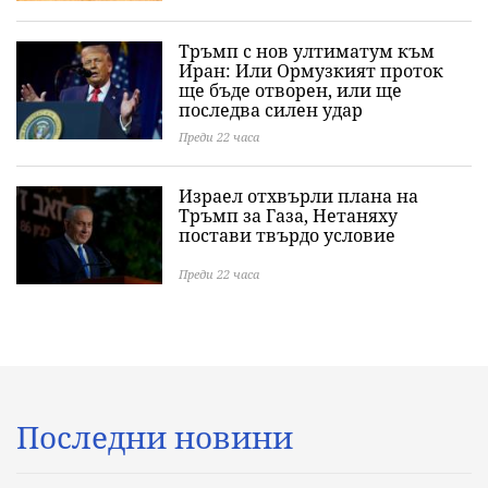
Тръмп с нов ултиматум към
Иран: Или Ормузкият проток
ще бъде отворен, или ще
последва силен удар
Преди 22 часа
Израел отхвърли плана на
Тръмп за Газа, Нетаняху
постави твърдо условие
Преди 22 часа
Последни новини