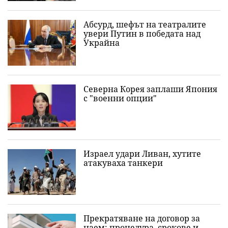
Абсурд, шефът на театралите
увери Путин в победата над
Украйна
Северна Корея заплаши Япония
с "военни опции"
Израел удари Ливан, хутите
атакуваха танкери
Прекратяване на договор за
наем: процедура, срокове и