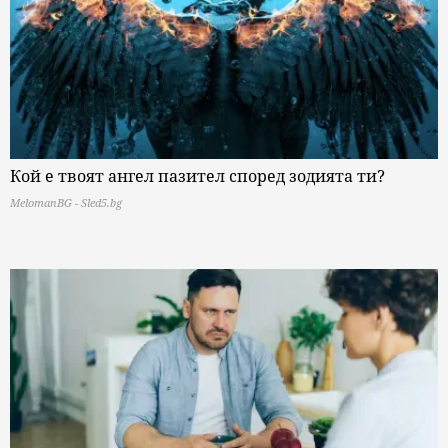
Кой е твоят ангел пазител според зодията ти?
MelomanBG - Sled5.bg