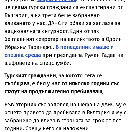
че двама турски граждани са експулсирани от
България, а на трети беше забранено
влизането у нас. ДАНС ги обяви за заплаха за
националната сигурност. Един от тях
бе главният секретар на валийството в Одрин
Ибрахим Таранджъ.
В понеделник имаше и
спешна среща
при президента Румен Радев на
шефовете на спецслужби.
Турският гражданин, за когото сега се
съобщава, е бил у нас от няколко години със
статут на продължително пребиваващ.
Във вторник със заповед на шефа на ДАНС му е
отнето правото да пребивава в България и му е
забранено да влиза в страната за срок от пет
години. Срещу него са наложени