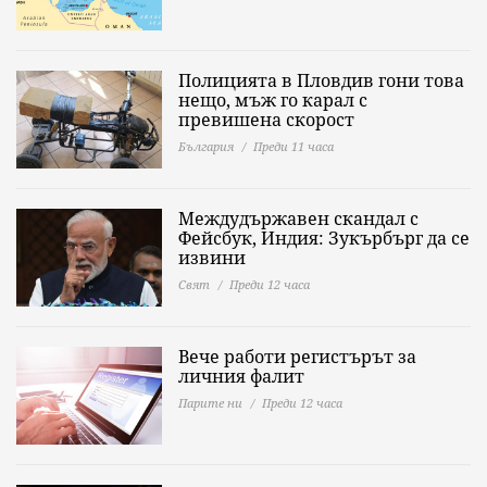
Полицията в Пловдив гони това
нещо, мъж го карал с
превишена скорост
България
Преди 11 часа
Междудържавен скандал с
Фейсбук, Индия: Зукърбърг да се
извини
Свят
Преди 12 часа
Вече работи регистърът за
личния фалит
Парите ни
Преди 12 часа