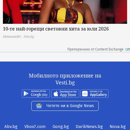
10-те най-горещи световни хита за юли 2026
MelomanBG - 10te.bg
Препоръчано от Content Exchange
Мобилното приложение на
Vesti.bg
Четете ни в Google News
Abv.bg
Vbox7.com
Gong.bg
DarikNews.bg
Nova.bg