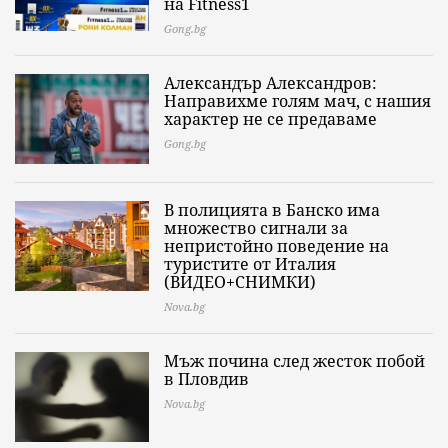
на Fitness1
Gong.bg
Александър Александров:
Направихме голям мач, с нашия
характер не се предаваме
Gong.bg
В полицията в Банско има
множество сигнали за
непристойно поведение на
туристите от Италия
(ВИДЕО+СНИМКИ)
Nova.bg
Мъж почина след жесток побой
в Пловдив
Nova.bg