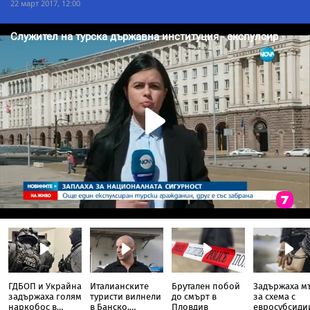
22 март 2017, 12:00
ГДБОП и Украйна
Италианските
Брутален побой
Задържаха м
задържаха голям
туристи вилнели
до смърт в
за схема с
наркобос в
в Банско,
Пловдив
евросубсиди