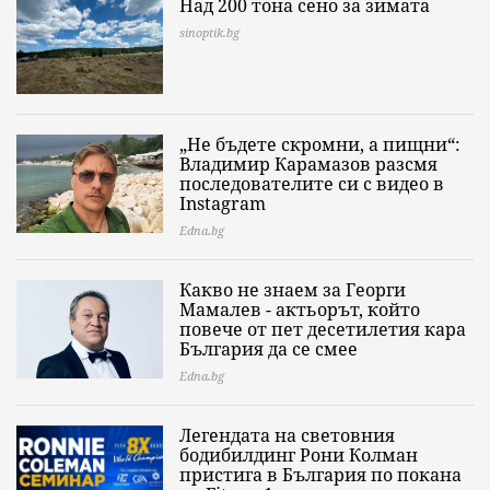
Над 200 тона сено за зимата
sinoptik.bg
„Не бъдете скромни, а пищни“:
Владимир Карамазов разсмя
последователите си с видео в
Instagram
Edna.bg
Какво не знаем за Георги
Мамалев - актьорът, който
повече от пет десетилетия кара
България да се смее
Edna.bg
Легендата на световния
бодибилдинг Рони Колман
пристига в България по покана