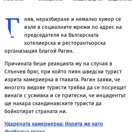
квартал
„Тракия“ до
ВиК-Бургас
борбите на
отбивката за
македонскит
Г
Велинград
българи
няв, неразбиране и немалко хумор се
изля в социалните мрежи по адрес на
председателя на Българската
хотелиерска и ресторантьорска
организация Благой Рагин.
Причината беше реакцията му на случая в
Слънчев бряг, при който пиян шведски турист
изрита камериерка в главата. Рагин заяви, че
многото видове туристи трябва да се посрещат
винаги с усмивка и се притесни, че инцидентът
ще накара скандинавските туристи да
бойкотират страната ни.
Ударената камериерка: Изрита ме като