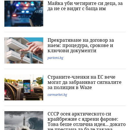
Майка уби четирите си деца, за
да не се видят с баща им
Прекратяване на договор за
наем: процедура, срокове и
ключови документи
pariteni.bg
Страните-членки на ЕС вече
могат да забраняват сигналите
за полиция в Waze
carmarket.bg
СССР осея арктическото си
крайбрежие с ядрени фарове:
Това беше отлична идея... докато
не престана да бъде такава