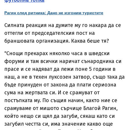
футболна топка
Рагин след ритника: Дано не изгоним туристите
Силната реакция на думите му го накара да се
оттегли от председателския пост на
браншовата организация. Каква беше тя?
"Снощи прекарах няколко часа в шведски
форуми и там всички наричат сънародника си
прасе и се надяват да лежи поне 5 години в
наш, а не в техен луксозен затвор, също така да
бъде принуден от закона да плати сериозна
сума на жертвата си. И се срамуват от
постъпката му. По същия начин, както ние се
срамуваме от мишото сърчице Благой Рагин,
който нещо си щял да загуби, сякаш като си
загубил честта си, има значение какво още