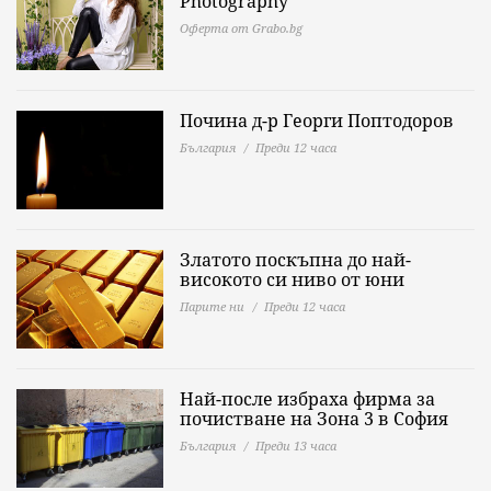
Photography
Оферта от Grabo.bg
Почина д-р Георги Поптодоров
България
Преди 12 часа
Златото поскъпна до най-
високото си ниво от юни
Парите ни
Преди 12 часа
Най-после избраха фирма за
почистване на Зона 3 в София
България
Преди 13 часа