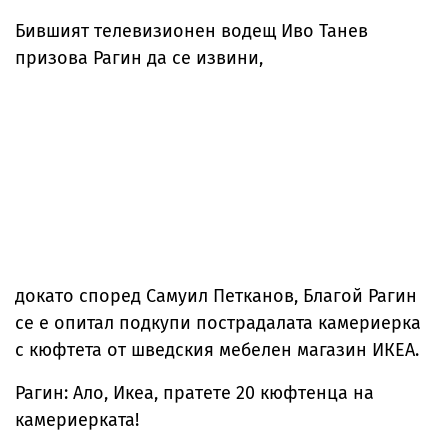
Бившият телевизионен водещ Иво Танев
призова Рагин да се извини,
докато според Самуил Петканов, Благой Рагин
се е опитал подкупи пострадалата камериерка
с кюфтета от шведския мебелен магазин ИКЕА.
Рагин: Ало, Икеа, пратете 20 кюфтенца на
камериерката!