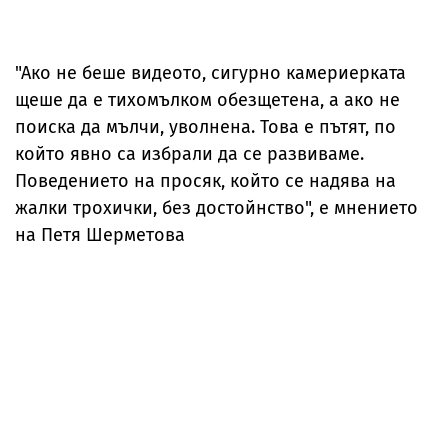
"Ако не беше видеото, сигурно камериерката
щеше да е тихомълком обезщетена, а ако не
поиска да мълчи, уволнена. Това е пътят, по
който явно са избрали да се развиваме.
Поведението на просяк, който се надява на
жалки трохички, без достойнство", е мнението
на Петя Шерметова