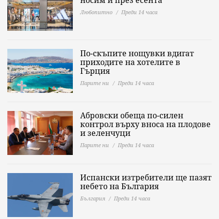
носим и през есента
Любопитно
Преди 14 часа
По-скъпите нощувки вдигат
приходите на хотелите в
Гърция
Парите ни
Преди 14 часа
Абровски обеща по-силен
контрол върху вноса на плодове
и зеленчуци
Парите ни
Преди 14 часа
Испански изтребители ще пазят
небето на България
България
Преди 14 часа