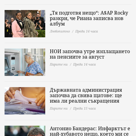
„Тя подготвя нещо“: A$AP Rocky
разкри, че Риана записва нов
албум
Любопитно
Преди 14 часа
НОИ започва утре изплащането
на пенсиите за август
Парите ни
Преди 14 часа
Държавната администрация
започва да свива щатове: ще
има ли реални съкращения
Парите ни
Преди 15 часа
Антонио Бандерас: Инфарктът е
най-хубавото нещо, което ми се