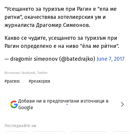
"Усещането за туризъм при Рагин е "ела ме
ритни", окачествява хотелиерския ум и
журналиста Драгомир Симеонов.
Какво се чудите, усещането за туризъм при
Рагин определено е на ниво "ѐла ме рѝтни".
— dragomir simeonov (@batedrajko)
June 7, 2017
Източник:
Facebook, Twitter
рагин
реакции
Добави ни в предпочитани източници в
Google
Последвайте ни