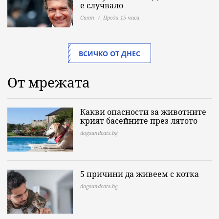
е случвало
Свят
Преди 15 часа
ВСИЧКО ОТ ДНЕС
От мрежата
Какви опасности за животните
крият басейните през лятото
dogsandcats.bg
5 причини да живеем с котка
dogsandcats.bg