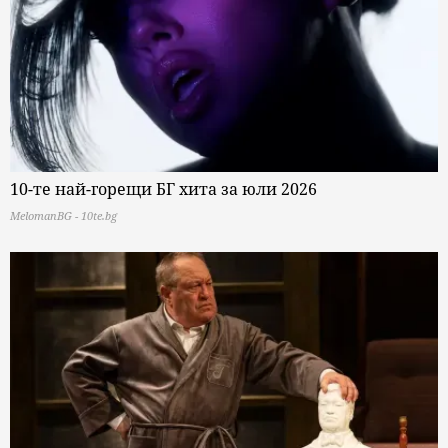
10-те най-горещи БГ хита за юли 2026
MelomanBG - 10te.bg