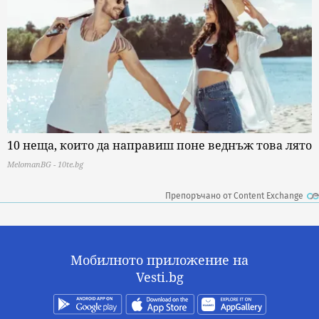
10 неща, които да направиш поне веднъж това лято
MelomanBG - 10te.bg
Препоръчано от Content Exchange
Мобилното приложение на
Vesti.bg