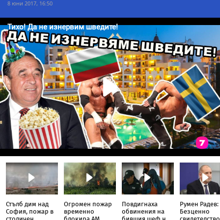
8 юни 2017, 16:50
Стълб дим над
Огромен пожар
Повдигнаха
Румен Радев:
София, пожар в
временно
обвинения на
Безценно
столичен
блокира АМ
бившия шеф на
свидетелство