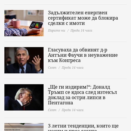
Задължителен енергиен
сертификат може да блокира
сделки с имоти
Парите ни
Преди 14 часа
Гласуваха да обвинят д-р
Антъни Фаучи в неуважение
към Конгреса
Свят
Преди 14 часа
„Ще ги издирим!“: Доналд
Тръмп се ядоса след изтекъл
доклад за остри липси в
Пентагона
Свят
Преди 14 часа
3 летни тенденции, които ще