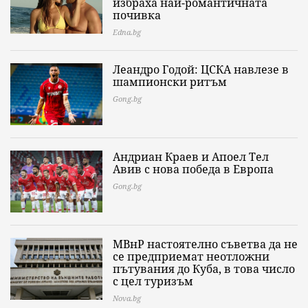
избраха най-романтичната
почивка
Edna.bg
Леандро Годой: ЦСКА навлезе в
шампионски ритъм
Gong.bg
Андриан Краев и Апоел Тел
Авив с нова победа в Европа
Gong.bg
МВнР настоятелно съветва да не
се предприемат неотложни
пътувания до Куба, в това число
с цел туризъм
Nova.bg