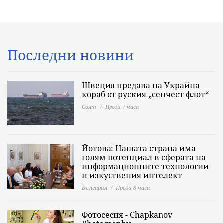
Последни новини
Швеция предава на Украйна
кораб от руския „сенчест флот“
Свят
Преди 7 часа
Йотова: Нашата страна има
голям потенциал в сферата на
информационните технологии
и изкуствения интелект
България
Преди 8 часа
Фотосесия - Chapkanov