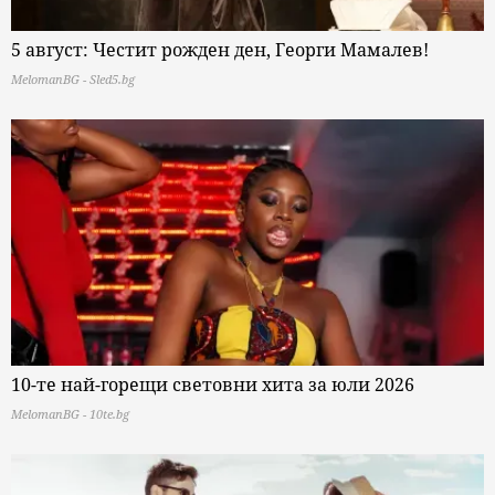
5 август: Честит рожден ден, Георги Мамалев!
MelomanBG - Sled5.bg
10-те най-горещи световни хита за юли 2026
MelomanBG - 10te.bg