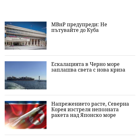
МВнР предупреди: Не
пътувайте до Куба
Ескалацията в Черно море
заплашва света с нова криза
Напрежението расте, Северна
Корея изстреля непозната
ракета над Японско море