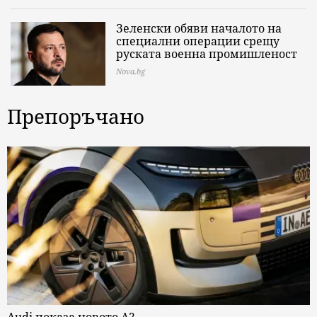
Зеленски обяви началото на
специални операции срещу
руската военна промишленост
Nova.bg
Препоръчано
Audi показа новото A2