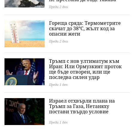
Преди 2 дни
Гореща сряда: Термометрите
скачат до 38°C, жълт код за
опасни жеги
Преди 2 дни
Тръмп с нов ултиматум към
Иран: Или Ормузкият проток
ще бъде отворен, или ще
последва силен удар
Преди 1 ден
Израел отхвърли плана на
Тръмп за Газа, Нетаняху
постави твърдо условие
Преди 1 ден