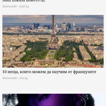
MelomanBG - Sled5.bg
10 неща, които можем да научим от французите
MelomanBG - 10te.bg