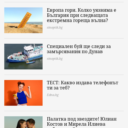
Европа гори. Колко уязвима е
България при следващата
екстремна гореща вълна?
sinoptik.bg
Специален буй ще следи за
замърсявания по Дунав
sinoptik.bg
ТЕСТ: Какво издава телефонът
ти за теб?
Edna.bg
Палатка под звездите! Юлиан
Костов и Мирела Илиева