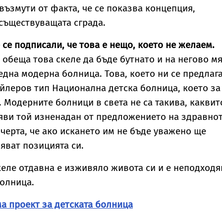
 възмути от факта, че се показва концепция,
съществуващата сграда.
 се подписали, че това е нещо, което не желаем.
обеща това скеле да бъде бутнато и на негово м
една модерна болница. Това, което ни се предлага
йлеров тип Национална детска болница, което за
. Модерните болници в света не са такива, каквит
аяви той изненадан от предложението на здравно
черта, че ако искането им не бъде уважено ще
яват позицията си.
келе отдавна е изживяло живота си и е неподход
болница.
а проект за детската болница