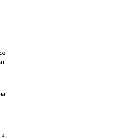
се
ат
на
те,