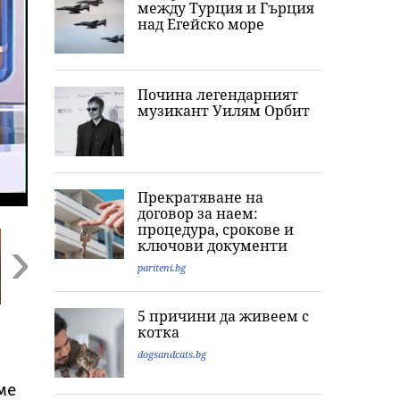
между Турция и Гърция
над Егейско море
Почина легендарният
музикант Уилям Орбит
Прекратяване на
договор за наем:
процедура, срокове и
ключови документи
pariteni.bg
Next
5 причини да живеем с
Повече от час
Фентанил за 300
Извънредни
котка
жесток побой:
млн. евро: Нови
проверки на Б
Какво разкри
разкрития за
по борсите за
dogsandcats.bg
прокуратурата за
нелегалната
плодове и
убийството на
лаборатория в
зеленчуци
ме