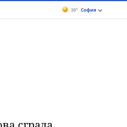
30°
София
ова сграда