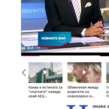
Previous
нредни
Каква е истината за
Обвинения между
Г
рки на БАБХ
"златните" ливади
родители на
р
рсите за
край АЕЦ
новородено и
П
ве и
"Козлодуй"
болница в София
чуци
ямаме в