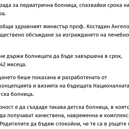
екстремни жеги в
рада за педиатрична болница, спазвайки срока н
21 области в събот
ра.
ъобщи здравният министър проф. Костадин Ангело
бществено обсъждане за изграждането на лечебн
че държи болницата да бъде завършена в срок,
42 месеца.
ането беше показана и разработената от
концепцията и визията на бъдещата Националнат
ска болница.
ност е да създаде такава детска болница, в коят
 да получават качествена, навременна и комплекс
Родителите да бъдем спокойни, че те са в ръцете 