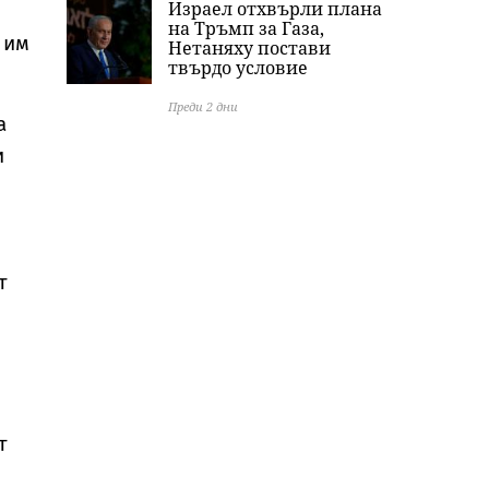
Израел отхвърли плана
на Тръмп за Газа,
 им
Нетаняху постави
твърдо условие
Преди 2 дни
а
и
м
т
т