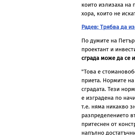
които излизаха на 
хора, които не иска
Радев: Трябва да и
По думите на Петър
проектант и инвест
сграда може да се 
"Това е стомановобе
приета. Нормите на
сградата. Тези нор
е изградена по нач
т.е. няма никакво 
разпределението въ
притеснен от конст
напълно достатъчни