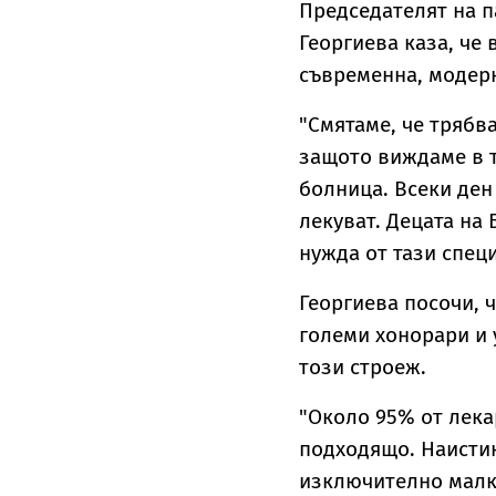
Председателят на п
Георгиева каза, че
съвременна, модерн
"Смятаме, че трябв
защото виждаме в т
болница. Всеки ден 
лекуват. Децата на 
нужда от тази спец
Георгиева посочи, 
големи хонорари и
този строеж.
"Около 95% от лекар
подходящо. Наистин
изключително малко