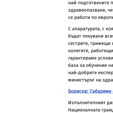
най-подготвените 
здравеопазване, че
се работи по европ
С апаратурата, с к
бъдат лекувани вси
сестрите, грижещи 
колегите, работещи
гарантираме услови
база за обучение н
най-добрите експер
министърът на здра
Борисов: Събаряме 
Изпълнителният дир
Националната гражд