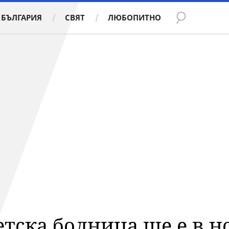
БЪЛГАРИЯ
СВЯТ
ЛЮБОПИТНО
етска болница ще е в н