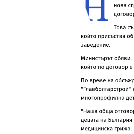
Н
нова сг
догово
Това с
който присъства о
заведение.
Министърът обяви, 
който по договор е 
По време на обсъжд
"Главболгарстрой" 
многопрофилна дет
"Наша обща отговор
децата на България
медицинска грижа. 