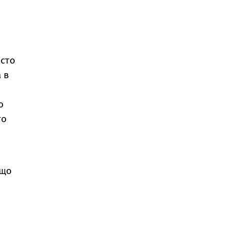
ясто
 в
о
то
ящо