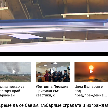
олям пожар се
Убитият в Пловдив
Цяла България е
азгоря край
- рисуван със
под
ървомай
свастики, с
предупреждение:
обръснати вежди,
НИМХ обяви
горен с цигари
оранжев код за
реме да се бавим. Събаряме сградата и изгражда