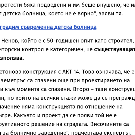
протести бяха подведени и им беше внушено, че 
т детска болница, което не е вярно", заяви тя.
зградим съвременна детска болница
 Ненов, който е с 50-годишен опит като строител,
иторски контрол е категоричен, че
съществуваща
използва.
тонова конструкция с АКТ 14. Това означава, че е
 земетръс са спазени още при проектирането на
ми към момента са спазени. Второ – тази конструк
ин, по който на всички етажи може да се прегражд
значение няма конструкцията по отношение на
тре. Какъвто и проект да се появи той не е
руктивното решение на сградата. Височините са
 за болнично заведение", подчертава експертът.