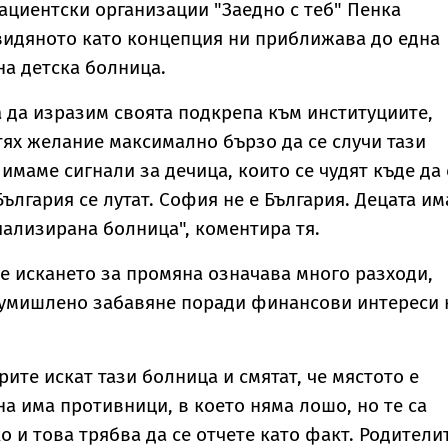
ациентски организации "Заедно с теб" Пенка
 видяното като концепция ни приближава до една
а детска болница.
а да изразим своята подкрепа към институциите,
ях желание максимално бързо да се случи тази
имаме сигнали за дечица, които се чудят къде да 
България се лутат. София не е България. Децата им
иализирана болница", коментира тя.
че искането за промяна означава много разходи,
 умишлено забавяне поради финансови интереси 
ите искат тази болница и смятат, че мястото е
а има противници, в което няма лошо, но те са
 и това трябва да се отчете като факт. Родители