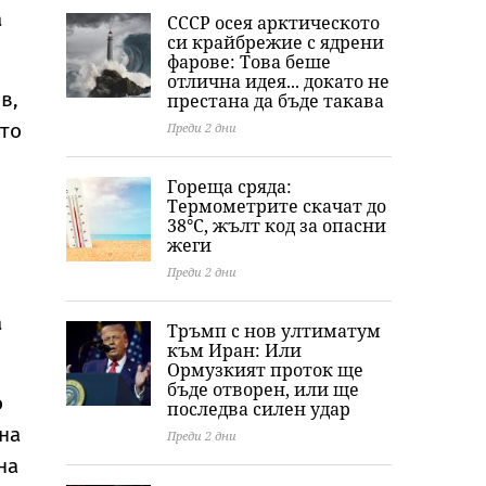
Младежкия хълм
София
а
СССР осея арктическото
а
си крайбрежие с ядрени
фарове: Това беше
отлична идея... докато не
в,
престана да бъде такава
ото
Преди 2 дни
Гореща сряда:
Термометрите скачат до
38°C, жълт код за опасни
жеги
Преди 2 дни
а
Тръмп с нов ултиматум
към Иран: Или
Ормузкият проток ще
бъде отворен, или ще
о
последва силен удар
на
Преди 2 дни
на