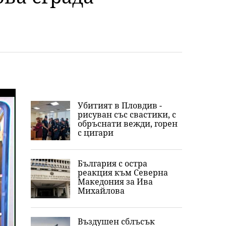
Убитият в Пловдив -
рисуван със свастики, с
обръснати вежди, горен
с цигари
България с остра
реакция към Северна
Македония за Ива
Михайлова
Въздушен сблъсък