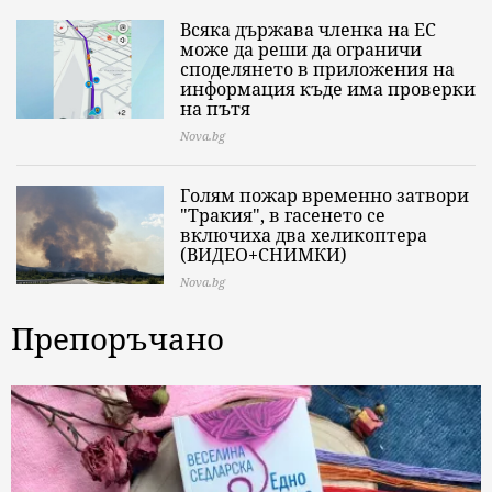
Всяка държава членка на ЕС
може да реши да ограничи
споделянето в приложения на
информация къде има проверки
на пътя
Nova.bg
Голям пожар временно затвори
"Тракия", в гасенето се
включиха два хеликоптера
(ВИДЕО+СНИМКИ)
Nova.bg
Препоръчано