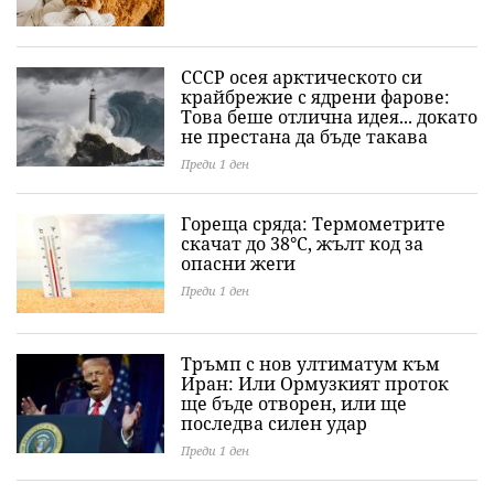
СССР осея арктическото си
крайбрежие с ядрени фарове:
Това беше отлична идея... докато
не престана да бъде такава
Преди 1 ден
Гореща сряда: Термометрите
скачат до 38°C, жълт код за
опасни жеги
Преди 1 ден
Тръмп с нов ултиматум към
Иран: Или Ормузкият проток
ще бъде отворен, или ще
последва силен удар
Преди 1 ден