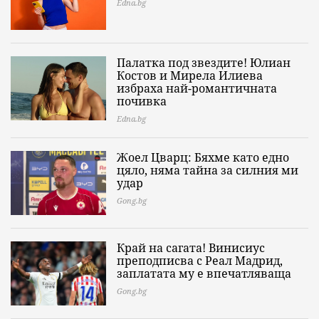
Edna.bg
Палатка под звездите! Юлиан
Костов и Мирела Илиева
избраха най-романтичната
почивка
Edna.bg
Жоел Цварц: Бяхме като едно
цяло, няма тайна за силния ми
удар
Gong.bg
Край на сагата! Винисиус
преподписва с Реал Мадрид,
заплатата му е впечатляваща
Gong.bg