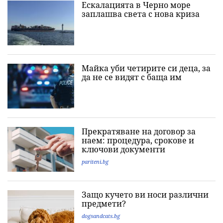
Ескалацията в Черно море
заплашва света с нова криза
Майка уби четирите си деца, за
да не се видят с баща им
Прекратяване на договор за
наем: процедура, срокове и
ключови документи
pariteni.bg
Защо кучето ви носи различни
предмети?
dogsandcats.bg