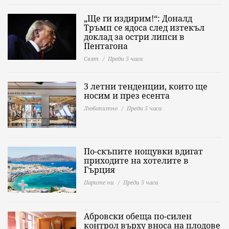
„Ще ги издирим!“: Доналд
Тръмп се ядоса след изтекъл
доклад за остри липси в
Пентагона
Свят
Преди 5 часа
3 летни тенденции, които ще
носим и през есента
Любопитно
Преди 5 часа
По-скъпите нощувки вдигат
приходите на хотелите в
Гърция
Парите ни
Преди 5 часа
Абровски обеща по-силен
контрол върху вноса на плодове