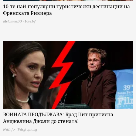
10-те най-популярни туристически дестинации на
Френската Ривиера
MelomanBG - 10te.bg
ВОЙНАТА ПРОДЪЛЖАВА: Брад Пит притисна
Анджелина Джоли до стената!
NetInfo - Telegraph.bg