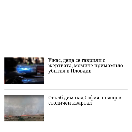
Ужас, деца се гаврили с
жертвата, момиче примамило
убития в Пловдив
Стълб дим над София, пожар в
столичен квартал