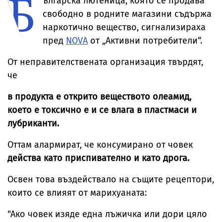
Б
ългарска лютеница, която се продава
свободно в родните магазини съдържа
наркотично вещество, сигнализираха
пред
NOVA
от „Активни потребители“.
От неправителствената организация твърдят,
че
в продукта е открито веществото олеамид,
което е токсично е и се влага в пластмаси и
лубриканти.
Оттам алармират, че консумирано от човек
действа като приспивателно и като дрога.
Освен това въздействало на същите рецептори,
които се влияят от марихуаната:
"Ако човек изяде една лъжичка или дори цяло