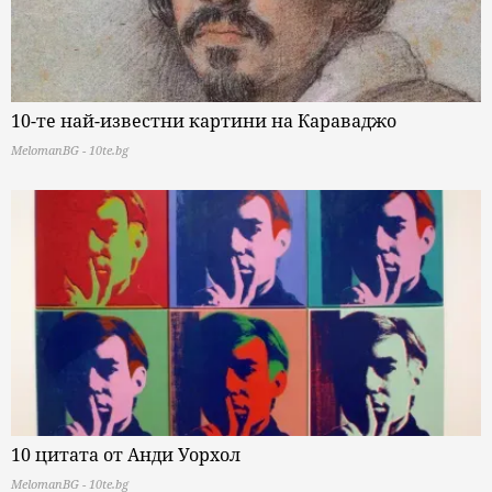
10-те най-известни картини на Караваджо
MelomanBG - 10te.bg
10 цитата от Анди Уорхол
MelomanBG - 10te.bg