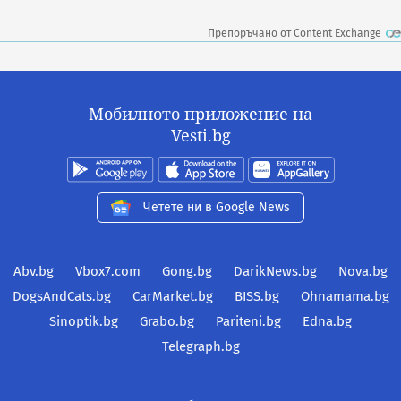
Препоръчано от Content Exchange
Мобилното приложение на
Vesti.bg
Четете ни в Google News
Abv.bg
Vbox7.com
Gong.bg
DarikNews.bg
Nova.bg
DogsAndCats.bg
CarMarket.bg
BISS.bg
Ohnamama.bg
Sinoptik.bg
Grabo.bg
Pariteni.bg
Edna.bg
Telegraph.bg