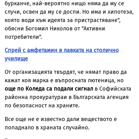
бурканче, най-вероятно нищо няма да му се
случи, освен да му се доспи. Но има и хипотеза,
която води към идеята за пристрастяване",
обясни Богомил Николов от "Активни
потребители".
Спрей с амфетамин в лавката на столично
училище
От организацията твърдят, че нямат право да
кажат коя марка е въпросната лютеница, но
още по Коледа са подали сигнал
в Софийската
районна прокуратураи в Българската агенция
по безопасност на храните.
Все още не е известно дали веществото е
попаднало в храната случайно.