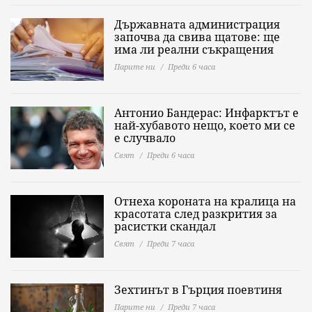
Държавната администрация
започва да свива щатове: ще
има ли реални съкращения
Парите ни
Преди 6 часа
Антонио Бандерас: Инфарктът е
най-хубавото нещо, което ми се
е случвало
Свят
Преди 6 часа
Отнеха короната на кралица на
красотата след разкрития за
расистки скандал
Свят
Преди 7 часа
Зехтинът в Гърция поевтиня
Парите ни
Преди 7 часа