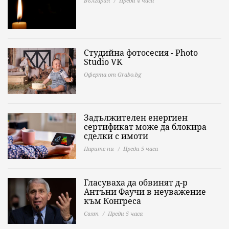
България
Преди 4 часа
Студийна фотосесия - Photo
Studio VK
Оферта от Grabo.bg
Задължителен енергиен
сертификат може да блокира
сделки с имоти
Парите ни
Преди 5 часа
Гласуваха да обвинят д-р
Антъни Фаучи в неуважение
към Конгреса
Свят
Преди 5 часа