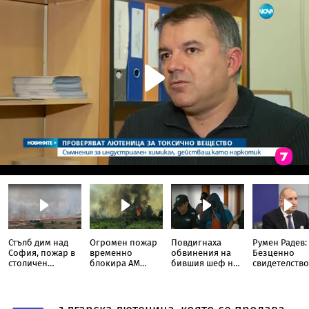
Стълб дим над
Огромен пожар
Повдигнаха
Румен Радев:
София, пожар в
временно
обвинения на
Безценно
столичен
блокира АМ
бившия шеф на
свидетелство
квартал
„Тракия“ до
ВиК-Бургас
борбите на
отбивката за
македонскит
Велинград
българи