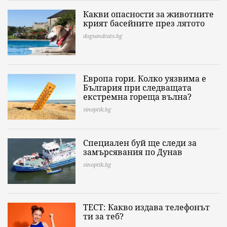
Какви опасности за животните
крият басейните през лятото
dogsandcats.bg
Европа гори. Колко уязвима е
България при следващата
екстремна гореща вълна?
sinoptik.bg
Специален буй ще следи за
замърсявания по Дунав
sinoptik.bg
ТЕСТ: Какво издава телефонът
ти за теб?