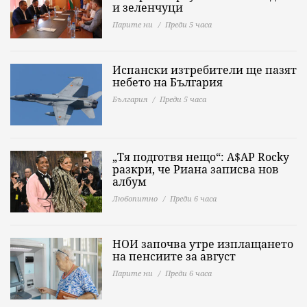
и зеленчуци
Парите ни
Преди 5 часа
Испански изтребители ще пазят
небето на България
България
Преди 5 часа
„Тя подготвя нещо“: A$AP Rocky
разкри, че Риана записва нов
албум
Любопитно
Преди 6 часа
НОИ започва утре изплащането
на пенсиите за август
Парите ни
Преди 6 часа