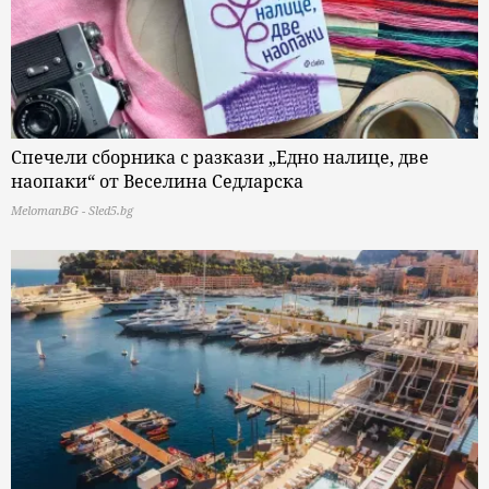
Спечели сборника с разкази „Едно налице, две
наопаки“ от Веселина Седларска
MelomanBG - Sled5.bg