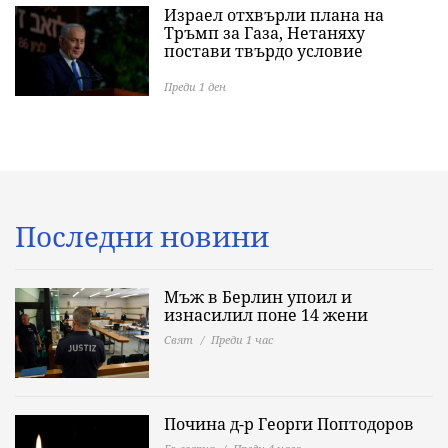
Израел отхвърли плана на
Тръмп за Газа, Нетаняху
постави твърдо условие
Преди 1 ден
Последни новини
Мъж в Берлин упоил и
изнасилил поне 14 жени
Свят
Преди 1 час
Почина д-р Георги Поптодоров