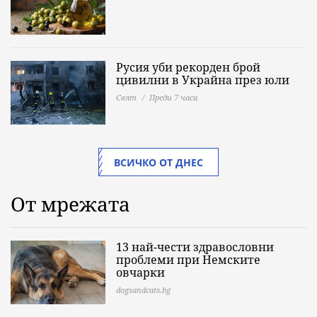
Русия уби рекорден брой
цивилни в Украйна през юли
Свят
Преди 7 часа
ВСИЧКО ОТ ДНЕС
От мрежата
13 най-чести здравословни
проблеми при Немските
овчарки
dogsandcats.bg