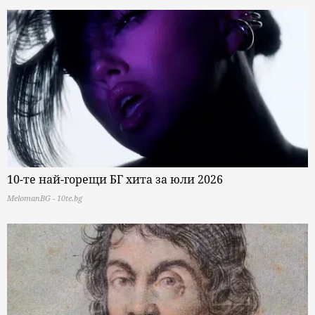
10-те най-горещи БГ хита за юли 2026
MelomanBG - 10te.bg