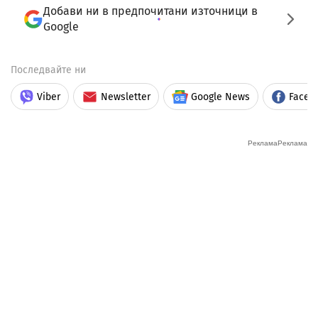
Добави ни в предпочитани източници в
Google
Последвайте ни
Viber
Newsletter
Google News
Faceb