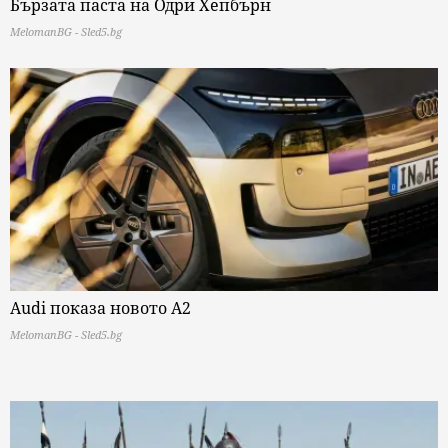
Бързата паста на Одри Хепбърн
MelomanBG - Sled5.bg
Audi показа новото A2
MelomanBG - Sled5.bg