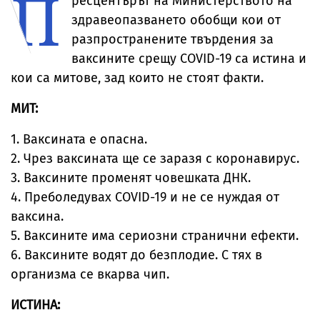
П
ресцентърът на Министерството на
здравеопазването обобщи кои от
разпространените твърдения за
ваксините срещу COVID-19 са истина и
кои са митове, зад които не стоят факти.
МИТ:
1. Ваксината е опасна.
2. Чрез ваксината ще се заразя с коронавирус.
3. Ваксините променят човешката ДНК.
4. Преболедувах COVID-19 и не се нуждая от
ваксина.
5. Ваксините има сериозни странични ефекти.
6. Ваксините водят до безплодие. С тях в
организма се вкарва чип.
ИСТИНА: