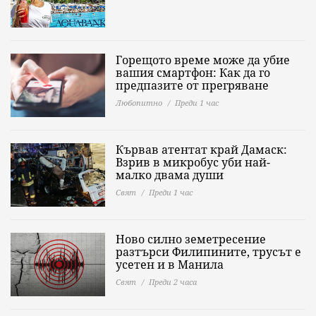
Горещото време може да убие
вашия смартфон: Как да го
предпазите от прегряване
Любопитно
Преди 1 час
Кървав атентат край Дамаск:
Взрив в микробус уби най-
малко двама души
Свят
Преди 1 час
Ново силно земетресение
разтърси Филипините, трусът е
усетен и в Манила
Свят
Преди 2 часа