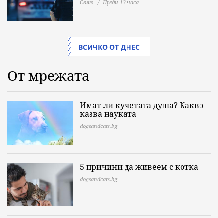
Свят
Преди 13 часа
ВСИЧКО ОТ ДНЕС
От мрежата
Имат ли кучетата душа? Какво
казва науката
dogsandcats.bg
5 причини да живеем с котка
dogsandcats.bg