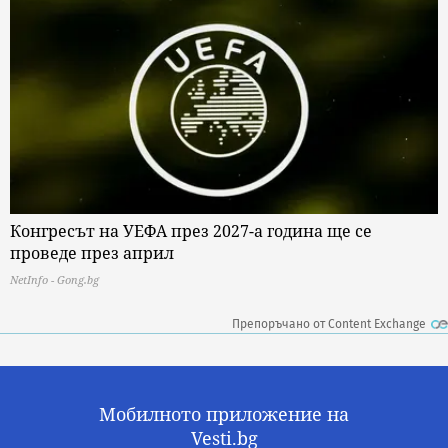
Конгресът на УЕФА през 2027-а година ще се
проведе през април
NetInfo - Gong.bg
Препоръчано от Content Exchange
Мобилното приложение на
Vesti.bg