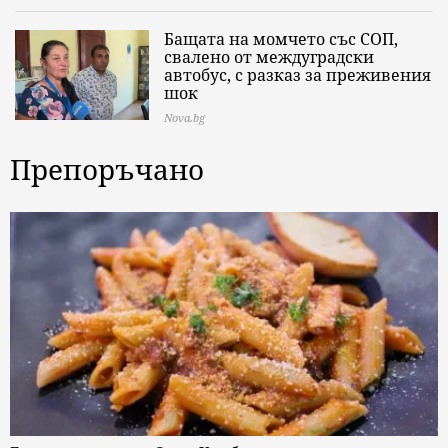
Бащата на момчето със СОП,
свалено от междуградски
автобус, с разказ за преживения
шок
Nova.bg
Препоръчано