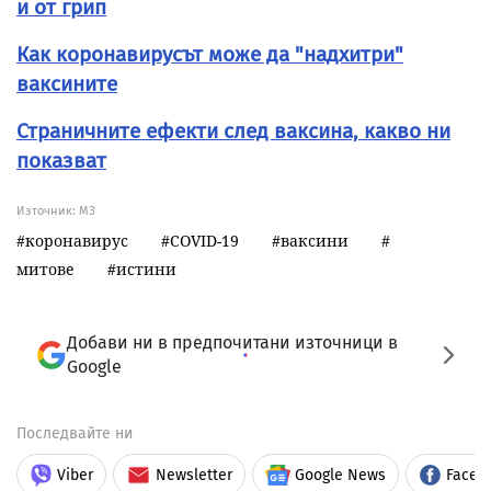
и от грип
Как коронавирусът може да "надхитри"
ваксините
Страничните ефекти след ваксина, какво ни
показват
Източник:
МЗ
коронавирус
COVID-19
ваксини
митове
истини
Добави ни в предпочитани източници в
Google
Последвайте ни
Viber
Newsletter
Google News
Faceb