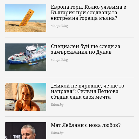
Европа гори. Колко уязвима е
България при следващата
екстремна гореща вълна?
sinoptik.bg
Специален буй ще следи за
замърсявания по Дунав
sinoptik.bg
„Никой не вярваше, че ще го
направя“: Силвия Петкова
сбъдна една своя мечта
Edna.bg
Мат Лебланк с нова любов?
Edna.bg