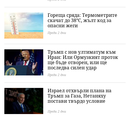
Гореща сряда: Термометрите
скачат до 38°C, жълт код за
опасни жеги
Преди 2 дни
Тръмп с нов ултиматум към
Иран: Или Ормузкият проток
ще бъде отворен, или ще
последва силен удар
Преди 2 дни
Израел отхвърли плана на
Тръмп за Газа, Нетаняху
постави твърдо условие
Преди 2 дни