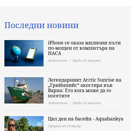
Последни новини
iPhone се оказа милиони пъти
по-мощен от компютъра на
НАСА
Любопитно
Преди 18 минути
Легендарният Arctic Sunrise на
„Грийнпийс“ акостира във
Варна: Ето кога може да го
посетите
Любопитно
Преди 24 минути
Цял ден на басейн - Aquabankya
Оферта от Grabo.bg