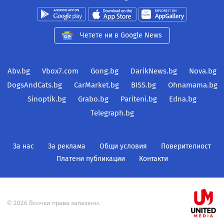
Четете ни в Google News
Abv.bg
Vbox7.com
Gong.bg
DarikNews.bg
Nova.bg
DogsAndCats.bg
CarMarket.bg
BISS.bg
Ohnamama.bg
Sinoptik.bg
Grabo.bg
Pariteni.bg
Edna.bg
Telegraph.bg
За нас
За реклама
Общи условия
Поверителност
Платени публикации
Контакти
© 2026 Всички права запазени.