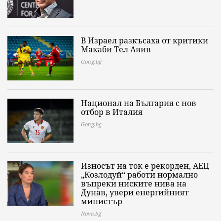
В Израел разкъсаха от критики
Макаби Тел Авив
Gong.bg
Национал на България с нов
отбор в Италия
Gong.bg
Износът на ток е рекорден, АЕЦ
„Козлодуй“ работи нормално
въпреки ниските нива на
Дунав, увери енергийният
министър
Nova.bg