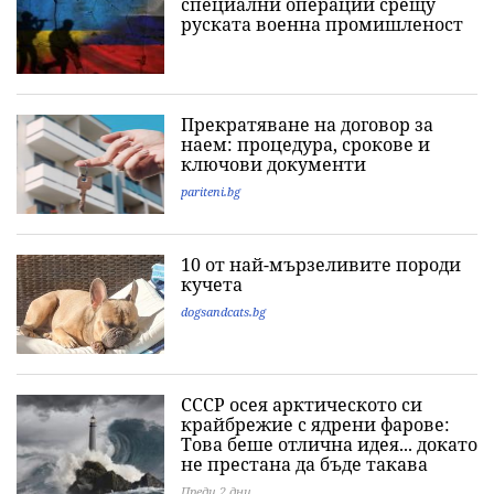
специални операции срещу
руската военна промишленост
Прекратяване на договор за
наем: процедура, срокове и
ключови документи
pariteni.bg
10 от най-мързеливите породи
кучета
dogsandcats.bg
СССР осея арктическото си
крайбрежие с ядрени фарове:
Това беше отлична идея... докато
не престана да бъде такава
Преди 2 дни