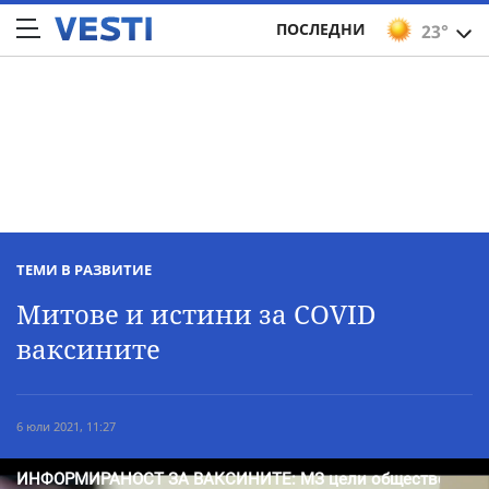
ПОСЛЕДНИ
23°
ТЕМИ В РАЗВИТИЕ
Митове и истини за COVID
ваксините
6 юли 2021, 11:27