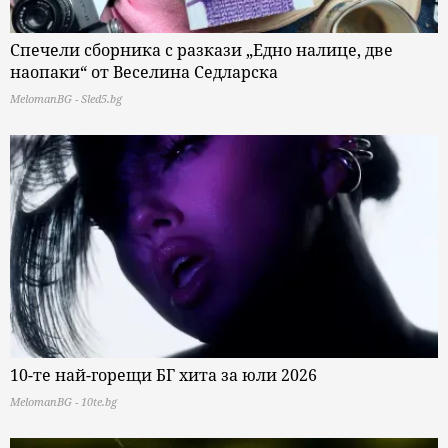
Спечели сборника с разкази „Едно налице, две
наопаки“ от Веселина Седларска
MelomanBG - Sled5.bg
10-те най-горещи БГ хита за юли 2026
MelomanBG - 10te.bg