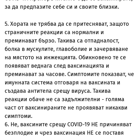
за да предпазите себе си и своите близки.
5. Хората не трябва да се притесняват, защото
страничните реакции са нормални и
преминават бързо. Такива са отпадналост,
болка в мускулите, главоболие и зачервяване
на мястото на инжекцията. Обикновено те се
появяват веднага след ваксинацията и
преминават за часове. Симптомите показват, че
имунната система отговаря на ваксината и
създава антитела срещу вируса. Такива
реакции обаче не са задължителни - голяма
част от ваксинираните не проявяват никакви
симптоми.
6. Не, ваксините срещу COVID-19 НЕ причиняват
безплодие и чрез ваксинация НЕ се поставя