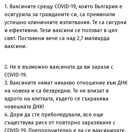
1. Ваксините срещу COVID-19, които България е
осигурила за гражданите си, са преминали
успешно клиничните изпитвания. Те са сигурни
и ефективни. Тези ваксини се ползват в цял
свят. Поставени вече са над 2,7 милиарда
ваксини.
2. Не е възможно ваксината да ви зарази с
COVID-19.
3. Ваксините нямат никакво отношение към ДНК
на човека и са безвредни. Те не влизат в
ядрото на клетката, където се съхранява
човешката ДНК!
4. Дори да сте преболедували, все още
съществува риск от повторно заразяване с
COVID-19. Препоръчително е да се ваксинирате,