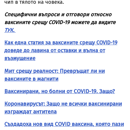
чип в тялото на човека.
Специфични въпроси и отговори относно
ваксините срещу COVID-19 можете да видите
ТУК.
Как една статия за ваксините срещу COVID-19
доведе до лавина от оставки и вълна от
възмущение
Мит срещу реалност: Превръщат ли ни
ваксините в магнити
Ваксинирани, но болни от COVID-19. Защо?
Коронавирусът: Защо не всички ваксинирани
изграждат антитела
Създадоха нов вид COVID ваксина, която пази