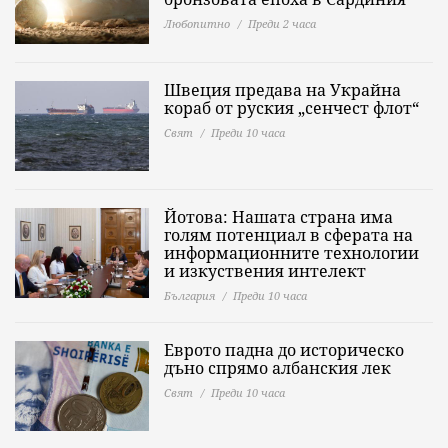
Любопитно
Преди 2 часа
Швеция предава на Украйна
кораб от руския „сенчест флот“
Свят
Преди 10 часа
Йотова: Нашата страна има
голям потенциал в сферата на
информационните технологии
и изкуствения интелект
България
Преди 10 часа
Еврото падна до историческо
дъно спрямо албанския лек
Свят
Преди 10 часа