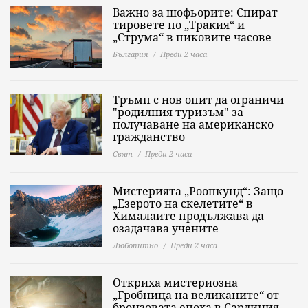
Важно за шофьорите: Спират
тировете по „Тракия“ и
„Струма“ в пиковите часове
България
Преди 2 часа
Тръмп с нов опит да ограничи
"родилния туризъм" за
получаване на американско
гражданство
Свят
Преди 2 часа
Мистерията „Роопкунд“: Защо
„Езерото на скелетите“ в
Хималаите продължава да
озадачава учените
Любопитно
Преди 2 часа
Откриха мистериозна
„Гробница на великаните“ от
бронзовата епоха в Сардиния