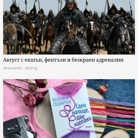
Август с екшън, фентъзи и безкраен адреналин
MelomanBG - Sled5.bg