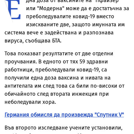
Е
дна доза от ваксините на "Пфайзер"
или "Модерна" може да е достатъчна за
преболедувалите ковид-19 вместо
изискваните две, защото имунната им
система вече е задействана и разпознава
вируса, съобщава БТА.
Това показват резултатите от две отделни
проучвания. В едното от тях 59 здравни
работници, преболедували ковид-19, са
получили една доза ваксина и нивата на
антителата им след това са били по-високи от
обичайното след втората инжекция при
неболедували хора.
Германия обмисля да произвежда "Спутник V"
Във второто изследване учените установили,