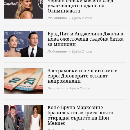
червен бански месеци след
ужасяващото падане на
Олимпиадата
Любопитно
Преди 2 часа
Брад Пит и Анджелина Джоли в
нова ожесточена съдебна битка
за милиони
Любопитно
Преди 2 часа
Застраховки и пенсии само в
евро: Договорите остават
непроменени
Парите ни
Преди 2 часа
Коя е Бруна Маркезине –
бразилската актриса, която
открадна сърцето на Шон
Мендес