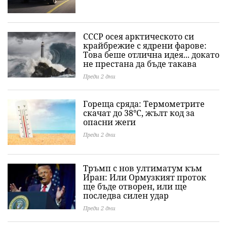
СССР осея арктическото си
крайбрежие с ядрени фарове:
Това беше отлична идея... докато
не престана да бъде такава
Преди 2 дни
Гореща сряда: Термометрите
скачат до 38°C, жълт код за
опасни жеги
Преди 2 дни
Тръмп с нов ултиматум към
Иран: Или Ормузкият проток
ще бъде отворен, или ще
последва силен удар
Преди 2 дни