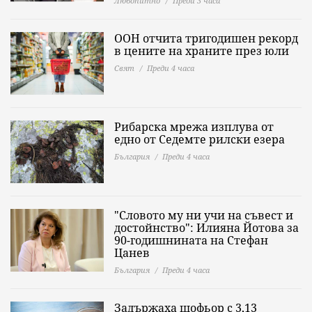
Любопитно
Преди 3 часа
ООН отчита тригодишен рекорд
в цените на храните през юли
Свят
Преди 4 часа
Рибарска мрежа изплува от
едно от Седемте рилски езера
България
Преди 4 часа
"Словото му ни учи на съвест и
достойнство": Илияна Йотова за
90-годишнината на Стефан
Цанев
България
Преди 4 часа
Задържаха шофьор с 3,13