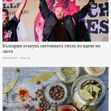
Българин атакува световната титла по ядене на
люто
MelomanBG - Sled5.bg