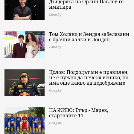
Дъщерята на Орлин Павлов го
имитира
Edna.bg
Том Холанд и Зендая забелязани
с брачни халки в Лондон
Edna.bg
Цолов: Подходът ми е правилен,
не е нужно да печеля всичко, но
има още какво да подобряваме
Gong.bg
НА ЖИВО: Етър - Марек,
стартовите 11
Gong.bg