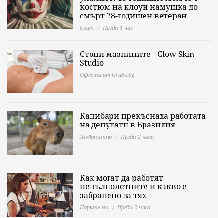
костюм на клоун намушка до
смърт 78-годишен ветеран
Свят
Преди 1 час
Стопи мазнините - Glow Skin
Studio
Оферта от Grabo.bg
Капибари прекъснаха работата
на депутати в Бразилия
Любопитно
Преди 2 часа
Как могат да работят
непълнолетните и какво е
забранено за тях
Парите ни
Преди 2 часа