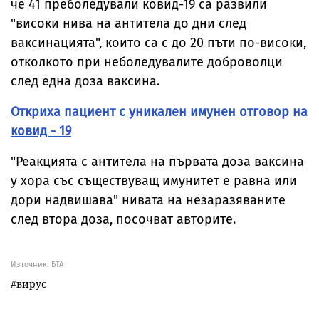
че 41 преболедували ковид-19 са развили
"високи нива на антитела до дни след
ваксинацията", които са с до 20 пъти по-високи,
отколкото при неболедувалите доброволци
след една доза ваксина.
Oткриха пациент с уникален имунен отговор на
ковид - 19
"Реакцията с антитела на първата доза ваксина
у хора със съществуващ имунитет е равна или
дори надвишава" нивата на незаразяваните
след втора доза, посочват авторите.
Източник:
БТА
вирус