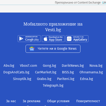
Препоръчано от Content Exchange
Мобилното приложение на
Vesti.bg
Четете ни в Google News
Abv.bg
Vbox7.com
Gong.bg
DarikNews.bg
Nova.bg
DogsAndCats.bg
CarMarket.bg
BISS.bg
Ohnamama.bg
Sinoptik.bg
Grabo.bg
Pariteni.bg
Edna.bg
Telegraph.bg
За нас
За реклама
Общи условия
Поверителност