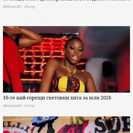
MelomanBG - 10te.bg
10-те най-горещи световни хита за юли 2026
MelomanBG - 10te.bg