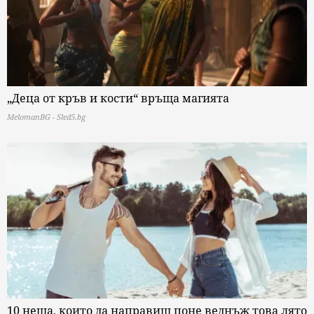
„Деца от кръв и кости“ връща магията
MelomanBG - Sled5.bg
10 неща, които да направиш поне веднъж това лято