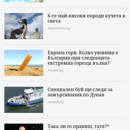
6-те най-високи породи кучета в
света
dogsandcats.bg
Европа гори. Колко уязвима е
България при следващата
екстремна гореща вълна?
sinoptik.bg
Специален буй ще следи за
замърсявания по Дунав
sinoptik.bg
Така ли го правиш, тате?“