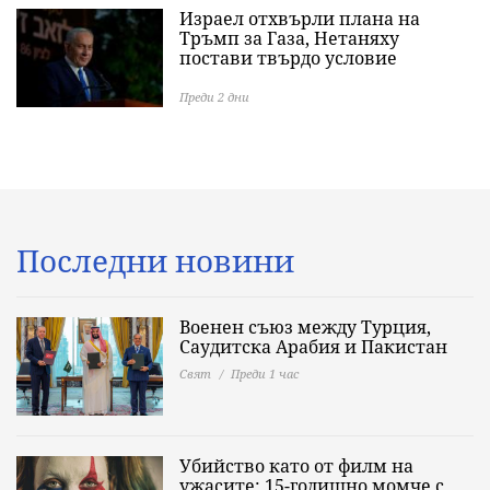
Израел отхвърли плана на
Тръмп за Газа, Нетаняху
постави твърдо условие
Преди 2 дни
Последни новини
Военен съюз между Турция,
Саудитска Арабия и Пакистан
Свят
Преди 1 час
Убийство като от филм на
ужасите: 15-годишно момче с