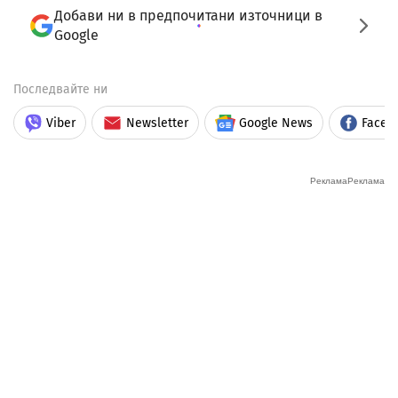
Добави ни в предпочитани източници в
Google
Последвайте ни
Viber
Newsletter
Google News
Faceb