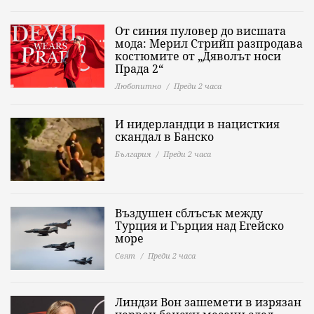
От синия пуловер до висшата
мода: Мерил Стрийп разпродава
костюмите от „Дяволът носи
Прада 2“
Любопитно
Преди 2 часа
И нидерландци в нацисткия
скандал в Банско
България
Преди 2 часа
Въздушен сблъсък между
Турция и Гърция над Егейско
море
Свят
Преди 2 часа
Линдзи Вон зашемети в изрязан