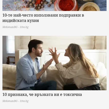
10-те най-често използвани подправки в
индийската кухня
MelomanBG - 10te.bg
10 признака, че връзката ви е токсична
MelomanBG - 10te.bg