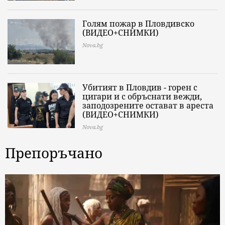
Голям пожар в Пловдивско
(ВИДЕО+СНИМКИ)
Nova.bg
Убитият в Пловдив - горен с
цигари и с обръснати вежди,
заподозрените остават в ареста
(ВИДЕО+СНИМКИ)
Nova.bg
Препоръчано