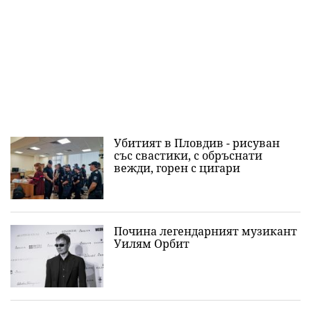
Убитият в Пловдив - рисуван
със свастики, с обръснати
вежди, горен с цигари
Почина легендарният музикант
Уилям Орбит