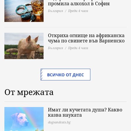
промила алкохол в София
България
Преди 4 часа
Откриха огнище на африканска
чума по свинете във Варненско
България
Преди 4 часа
ВСИЧКО ОТ ДНЕС
От мрежата
Имат ли кучетата душа? Какво
казва науката
dogsandcats.bg