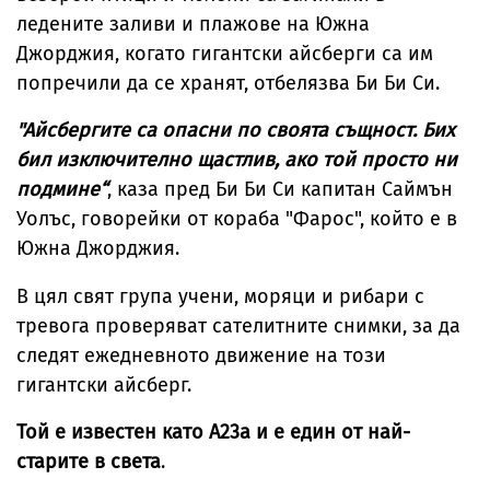
ледените заливи и плажове на Южна
Джорджия, когато гигантски айсберги са им
попречили да се хранят, отбелязва Би Би Си.
"Айсбергите са опасни по своята същност. Бих
бил изключително щастлив, ако той просто ни
подмине“
, каза пред Би Би Си капитан Саймън
Уолъс, говорейки от кораба "Фарос", който е в
Южна Джорджия.
В цял свят група учени, моряци и рибари с
тревога проверяват сателитните снимки, за да
следят ежедневното движение на този
гигантски айсберг.
Той е известен като А23а и е един от най-
старите в света
.