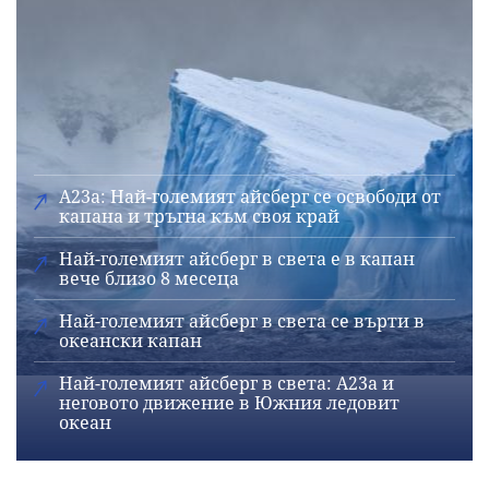
A23a: Най-големият айсберг се освободи от
капана и тръгна към своя край
Най-големият айсберг в света е в капан
вече близо 8 месеца
Най-големият айсберг в света се върти в
океански капан
Най-големият айсберг в света: A23a и
неговото движение в Южния ледовит
океан