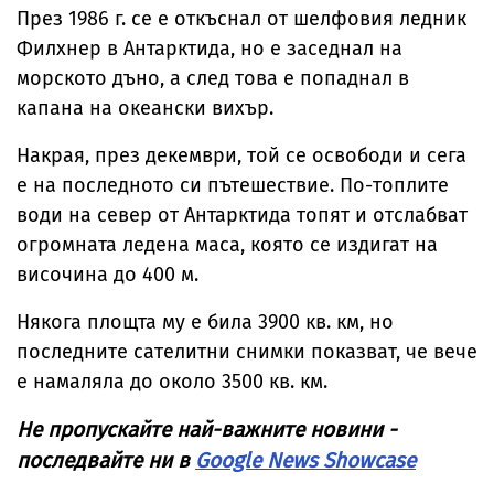
През 1986 г. се е откъснал от шелфовия ледник
Филхнер в Антарктида, но е заседнал на
морското дъно, а след това е попаднал в
капана на океански вихър.
Накрая, през декември, той се освободи и сега
е на последното си пътешествие. По-топлите
води на север от Антарктида топят и отслабват
огромната ледена маса, която се издигат на
височина до 400 м.
Някога площта му е била 3900 кв. км, но
последните сателитни снимки показват, че вече
е намаляла до около 3500 кв. км.
Не пропускайте най-важните новини -
последвайте ни в
Google News Showcase