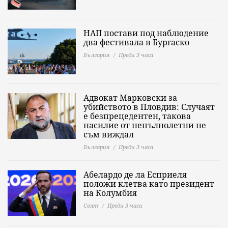
НАП постави под наблюдение
два фестивала в Бургаско
България
Преди 3 часа
Адвокат Марковски за
убийството в Пловдив: Случаят
е безпрецедентен, такова
насилие от непълнолетни не
съм виждал
България
Преди 3 часа
Абелардо де ла Есприеля
положи клетва като президент
на Колумбия
Свят
Преди 3 часа