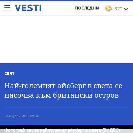
ПОСЛЕДНИ
32°
СВЯТ
Най-големият айсберг в света се
насочва към британски остров
23 януари 2025, 09:34