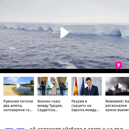
Румъния потопи
Военен съюз
Разрив в
Newsweek: Ка
два шлепа,
между Турция,
сърцето на
регионални
натоварени със
Саудитска
Европа между
кризи въвли
скали, в Дунав
Арабия и
Испания и
света в Трета
Пакистан
Италия
световна во