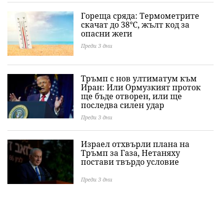
Гореща сряда: Термометрите
скачат до 38°C, жълт код за
опасни жеги
Преди 3 дни
Тръмп с нов ултиматум към
Иран: Или Ормузкият проток
ще бъде отворен, или ще
последва силен удар
Преди 3 дни
Израел отхвърли плана на
Тръмп за Газа, Нетаняху
постави твърдо условие
Преди 3 дни