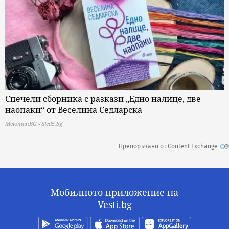
Спечели сборника с разкази „Едно налице, две
наопаки“ от Веселина Седларска
MelomanBG - Sled5.bg
Препоръчано от Content Exchange
Мобилното приложение на
Vesti.bg