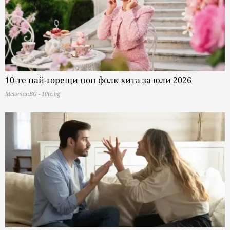
10-те най-горещи поп фолк хита за юли 2026
MelomanBG - 10te.bg