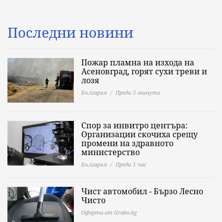
Последни новини
Пожар пламна на изхода на
Асеновград, горят сухи треви и
лозя
България
Преди 5 минути
Спор за инвитро центъра:
Организации скочиха срещу
промени на здравното
министерство
България
Преди 1 час
Чист автомобил - Бързо Лесно
Чисто
Оферта от Grabo.bg