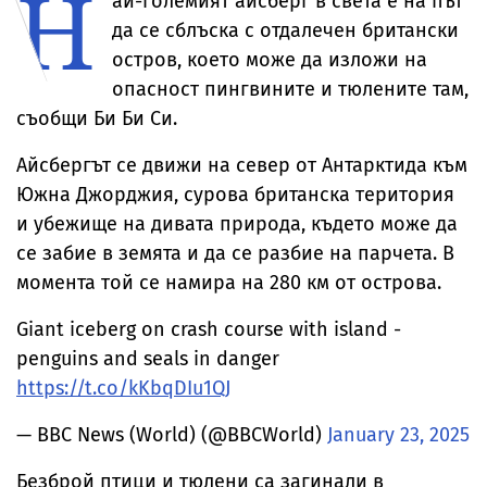
Н
ай-големият айсберг в света е на път
да се сблъска с отдалечен британски
остров, което може да изложи на
опасност пингвините и тюлените там,
съобщи Би Би Си.
Айсбергът се движи на север от Антарктида към
Южна Джорджия, сурова британска територия
и убежище на дивата природа, където може да
се забие в земята и да се разбие на парчета. В
момента той се намира на 280 км от острова.
Giant iceberg on crash course with island -
penguins and seals in danger
https://t.co/kKbqDIu1QJ
— BBC News (World) (@BBCWorld)
January 23, 2025
Безброй птици и тюлени са загинали в