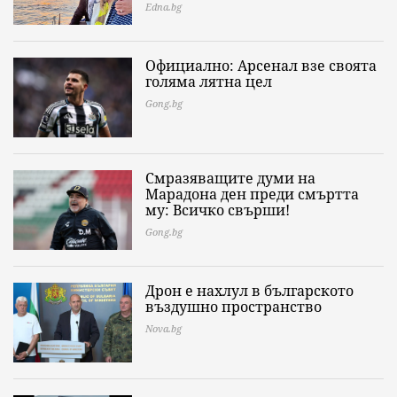
Edna.bg
Официално: Арсенал взе своята
голяма лятна цел
Gong.bg
Смразяващите думи на
Марадона ден преди смъртта
му: Всичко свърши!
Gong.bg
Дрон е нахлул в българското
въздушно пространство
Nova.bg