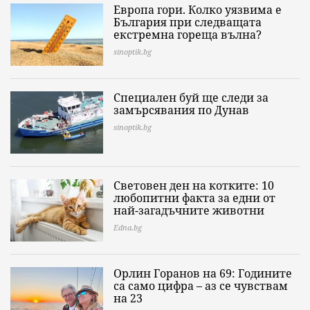
Европа гори. Колко уязвима е
България при следващата
екстремна гореща вълна?
sinoptik.bg
Специален буй ще следи за
замърсявания по Дунав
sinoptik.bg
Световен ден на котките: 10
любопитни факта за едни от
най-загадъчните животни
Edna.bg
Орлин Горанов на 69: Годините
са само цифра – аз се чувствам
на 23