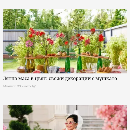
Лятна маса в цвят: свежи декорации с мушкато
MelomanBG - Sled5.bg