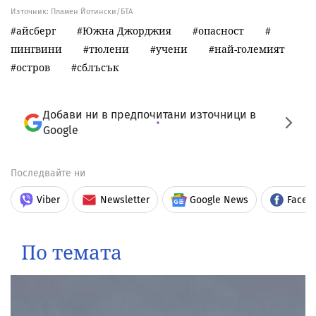
Източник:
Пламен Йотински/БТА
айсберг
Южна Джорджия
опасност
пингвини
тюлени
учени
най-големият
остров
сблъсък
Добави ни в предпочитани източници в
Google
Последвайте ни
Viber
Newsletter
Google News
Faceb
По темата