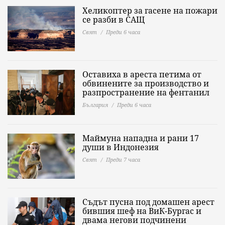
Хеликоптер за гасене на пожари
се разби в САЩ
Свят
Преди 6 часа
Оставиха в ареста петима от
обвинените за производство и
разпространение на фентанил
България
Преди 6 часа
Маймуна нападна и рани 17
души в Индонезия
Свят
Преди 7 часа
Съдът пусна под домашен арест
бившия шеф на ВиК-Бургас и
двама негови подчинени