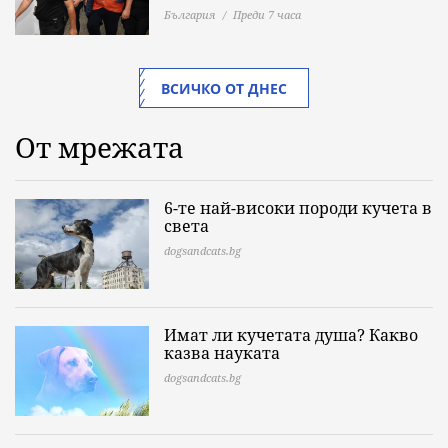
България
Преди 7 часа
ВСИЧКО ОТ ДНЕС
От мрежата
6-те най-високи породи кучета в
света
dogsandcats.bg
Имат ли кучетата душа? Какво
казва науката
dogsandcats.bg