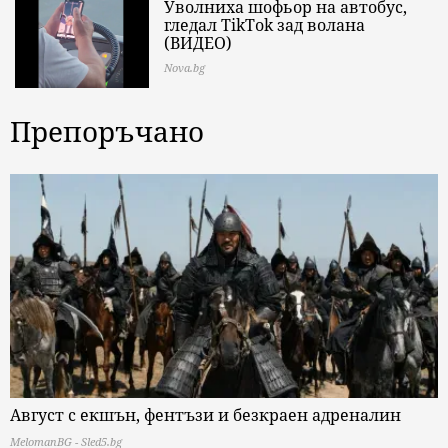
Уволниха шофьор на автобус,
гледал TikTok зад волана
(ВИДЕО)
Nova.bg
Препоръчано
Август с екшън, фентъзи и безкраен адреналин
MelomanBG - Sled5.bg