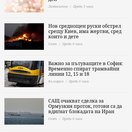
Любопитно
Преди 5 часа
Нов среднощен руски обстрел
срещу Киев, има жертви, сред
които и дете
Свят
Преди 6 часа
Важно за пътуващите в София:
Временно спират трамвайни
линии 12, 15 и 18
България
Преди 6 часа
САЩ очакват сделка за
Ормузкия проток, готови са да
вдигнат блокадата на Иран
Свят
Преди 6 часа