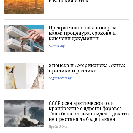
в Близкия изток
Прекратяване на договор за
наем: процедура, срокове и
ключови документи
pariteni.bg
Японска и Американска Акита:
прилики и разлики
dogsandcats.bg
СССР осея арктическото си
крайбрежие с ядрени фарове:
Това беше отлична идея... докато
не престана да бъде такава
Преди 3 дни