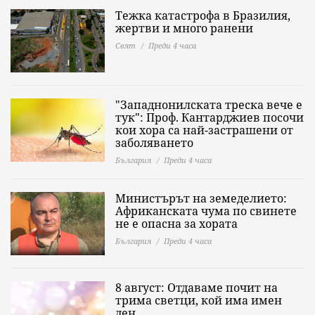
Тежка катастрофа в Бразилия,
жертви и много ранени
Свят
Преди 4 часа
"Западнонилската треска вече е
тук": Проф. Кантарджиев посочи
кои хора са най-застрашени от
заболяването
България
Преди 4 часа
Министърът на земеделието:
Африканската чума по свинете
не е опасна за хората
България
Преди 4 часа
8 август: Отдаваме почит на
трима светци, кой има имен
ден