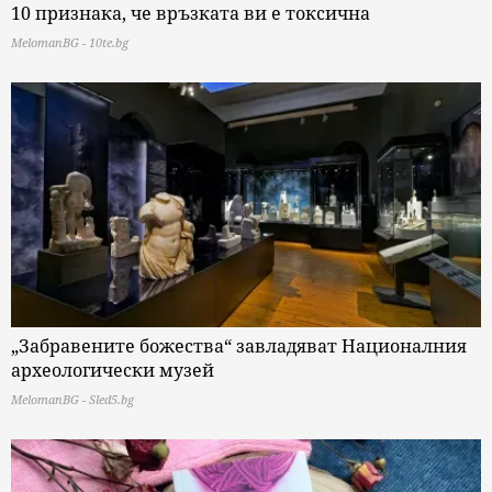
10 признака, че връзката ви е токсична
MelomanBG - 10te.bg
„Забравените божества“ завладяват Националния
археологически музей
MelomanBG - Sled5.bg