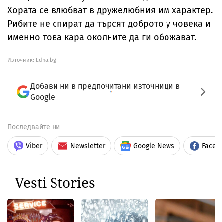
Хората се влюбват в дружелюбния им характер.
Рибите не спират да търсят доброто у човека и
именно това кара околните да ги обожават.
Източник:
Edna.bg
Добави ни в предпочитани източници в
Google
Последвайте ни
Viber
Newsletter
Google News
Faceb
Vesti Stories