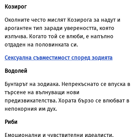
Козирог
Околните често мислят Козирога за надут и
арогантен тип заради увереността, която
излъчва. Когато той се влюби, е напълно
отдаден на половинката си.
Сексуална съвместимост според зодията
Водолей
Бунтарът на зодиака. Непрекъснато се впуска в
търсене на вълнуващи нови
предизвикателства. Хората бързо се влюбват в
непокорния им дух.
Риби
Емоционални и чувствителни идеалисти.