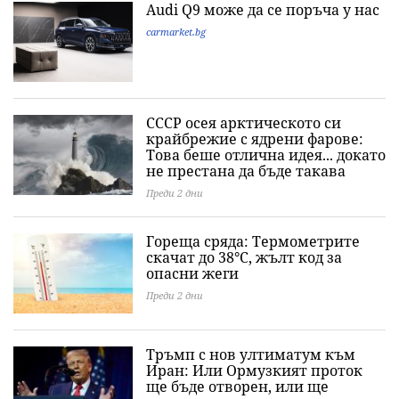
Audi Q9 може да се поръча у нас
carmarket.bg
СССР осея арктическото си
крайбрежие с ядрени фарове:
Това беше отлична идея... докато
не престана да бъде такава
Преди 2 дни
Гореща сряда: Термометрите
скачат до 38°C, жълт код за
опасни жеги
Преди 2 дни
Тръмп с нов ултиматум към
Иран: Или Ормузкият проток
ще бъде отворен, или ще