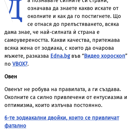
Д
а познавате силните си страни,
означава да знаете какво искате от
околните и как да го постигнете. Що
се отнася до прелъстяването, всяка
дама знае, че най-силната ѝ страна е
самоувереността. Какви качества, притежава
всяка жена от зодиака, с които да очарова
мъжете, разказва
Edna.bg
във “
Видео хороскоп
”
по
VBOX7
.
Овен
Овенът не робува на правилата, а ги създава.
Околните са силно привлечени от ентусиазма и
оптимизма, които излъчва постоянно.
6-те зодиакални двойки, които се привличат
фатално