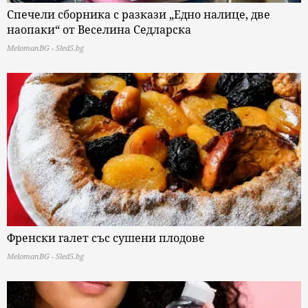
Спечели сборника с разкази „Едно налице, две
наопаки“ от Веселина Седларска
MelomanBG - Sled5.bg
Френски галет със сушени плодове
MelomanBG - Sled5.bg