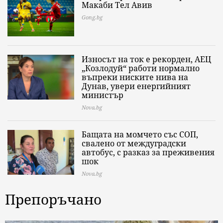
Макаби Тел Авив
Gong.bg
Износът на ток е рекорден, АЕЦ
„Козлодуй“ работи нормално
въпреки ниските нива на
Дунав, увери енергийният
министър
Nova.bg
Бащата на момчето със СОП,
свалено от междуградски
автобус, с разказ за преживения
шок
Nova.bg
Препоръчано