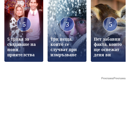
5
3
5
5 трика за
Три неща,
Пет забавни
създаване на
които се
факта, които
нови
случват при
ще освежат
приятелства
измръзване
деня ви