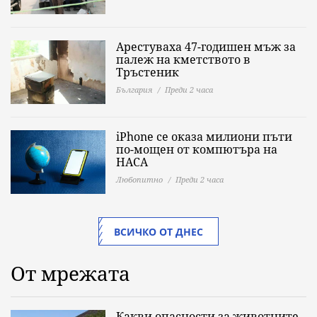
Арестуваха 47-годишен мъж за
палеж на кметството в
Тръстеник
България
Преди 2 часа
iPhone се оказа милиони пъти
по-мощен от компютъра на
НАСА
Любопитно
Преди 2 часа
ВСИЧКО ОТ ДНЕС
От мрежата
Какви опасности за животните