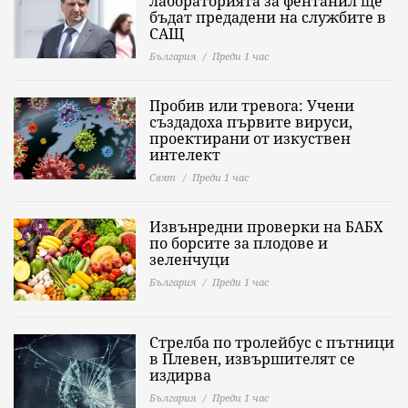
лабораторията за фентанил ще
бъдат предадени на службите в
САЩ
България
Преди 1 час
Пробив или тревога: Учени
създадоха първите вируси,
проектирани от изкуствен
интелект
Свят
Преди 1 час
Извънредни проверки на БАБХ
по борсите за плодове и
зеленчуци
България
Преди 1 час
Стрелба по тролейбус с пътници
в Плевен, извършителят се
издирва
България
Преди 1 час