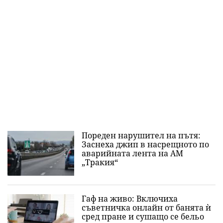
Пореден нарушител на пътя:
Заснеха джип в насрещното по
аварийната лента на АМ
„Тракия“
Гаф на живо: Включиха
съветничка онлайн от банята ѝ
сред пране и сушащо се бельо