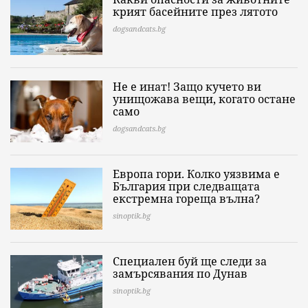
крият басейните през лятото
dogsandcats.bg
Не е инат! Защо кучето ви
унищожава вещи, когато остане
само
dogsandcats.bg
Европа гори. Колко уязвима е
България при следващата
екстремна гореща вълна?
sinoptik.bg
Специален буй ще следи за
замърсявания по Дунав
sinoptik.bg