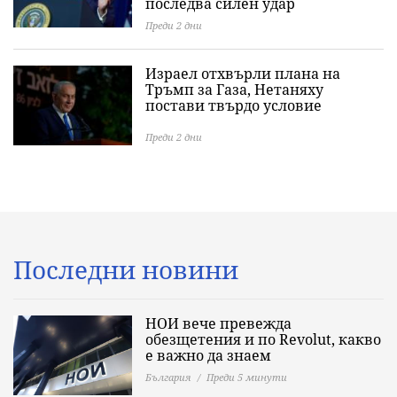
последва силен удар
Преди 2 дни
Израел отхвърли плана на
Тръмп за Газа, Нетаняху
постави твърдо условие
Преди 2 дни
Последни новини
НОИ вече превежда
обезщетения и по Revolut, какво
е важно да знаeм
България
Преди 5 минути