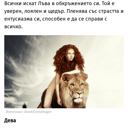
Всички искат Лъва в обкръжението си. Той е
уверен, лоялен и щедър. Пленява със страстта и
ентусиазма си, способен е да се справи с
всичко.
Източник: iStock/GettyImages
Дева