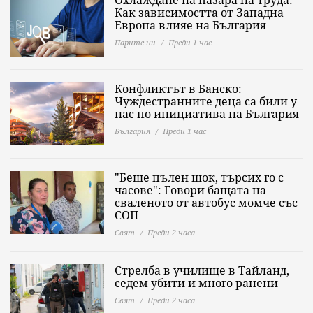
Как зависимостта от Западна
Европа влияе на България
Парите ни
Преди 1 час
Конфликтът в Банско:
Чуждестранните деца са били у
нас по инициатива на България
България
Преди 1 час
"Беше пълен шок, търсих го с
часове": Говори бащата на
сваленото от автобус момче със
СОП
Свят
Преди 2 часа
Стрелба в училище в Тайланд,
седем убити и много ранени
Свят
Преди 2 часа