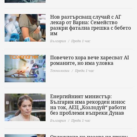
Нов разтърсващ случай с АГ
лекар от Варна: Семейство
разкри фатална грешка с бебето
им
България
Преди 1 час
Повечето хора вече харесват AI
романите, но има уловка
Технологии
Преди 1 час
Енергийният министър:
България има рекорден износ
на ток, АЕЦ „Козлодуй“ работи
без проблеми въпреки Дунав
България
Преди 1 час
Охлаждане на пазара на труда: