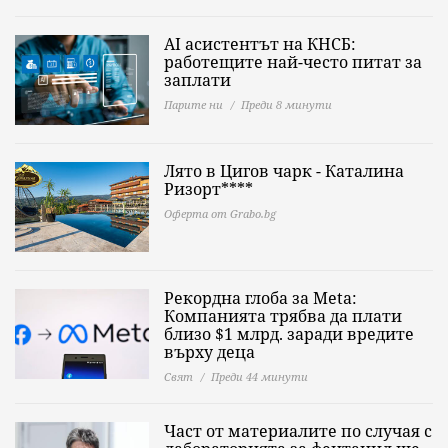
AI асистентът на КНСБ:
работещите най-често питат за
заплати
Парите ни
Преди 8 минути
Лято в Цигов чарк - Каталина
Ризорт****
Оферта от Grabo.bg
Рекордна глоба за Meta:
Компанията трябва да плати
близо $1 млрд. заради вредите
върху деца
Свят
Преди 44 минути
Част от материалите по случая с