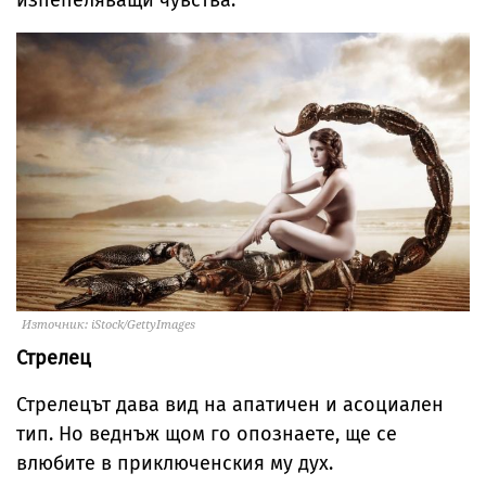
изпепеляващи чувства.
Източник: iStock/GettyImages
Стрелец
Стрелецът дава вид на апатичен и асоциален
тип. Но веднъж щом го опознаете, ще се
влюбите в приключенския му дух.