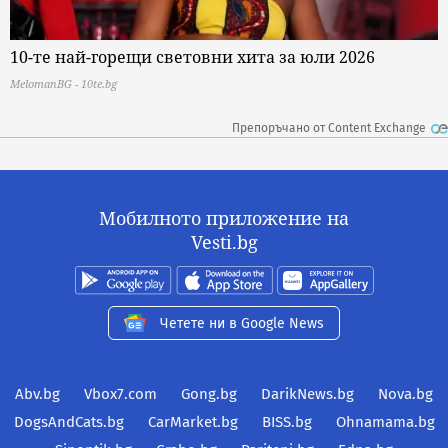
10-те най-горещи световни хита за юли 2026
MelomanBG - 10te.bg
Препоръчано от Content Exchange
Мобилното приложение на
Vesti.bg
Четете ни в Google News
Abv.bg
Vbox7.com
Gong.bg
DarikNews.bg
Nova.bg
DogsAndCats.bg
CarMarket.bg
BISS.bg
Ohnamama.bg