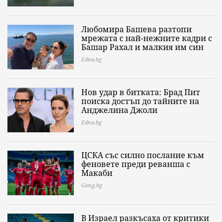
Любомира Башева разтопи
мрежата с най-нежните кадри с
Башар Рахал и малкия им син
Edna.bg
Нов удар в битката: Брад Пит
поиска достъп до тайните на
Анджелина Джоли
Edna.bg
ЦСКА със силно послание към
феновете преди реванша с
Макаби
Gong.bg
В Израел разкъсаха от критики