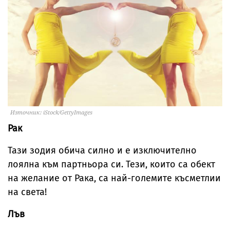
Източник: iStock/GettyImages
Рак
Тази зодия обича силно и е изключително
лоялна към партньора си. Тези, които са обект
на желание от Рака, са най-големите късметлии
на света!
Лъв