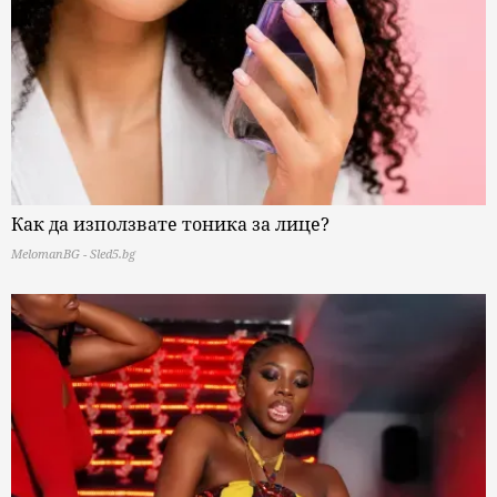
Как да използвате тоника за лице?
MelomanBG - Sled5.bg