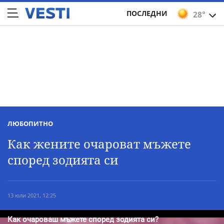
ПОСЛЕДНИ
28°
ЛЮБОПИТНО
Как жените очароват мъжете
според зодията си
13 юли 2021, 12:25