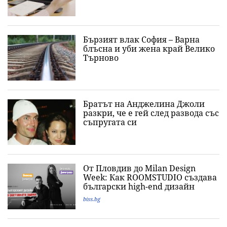
Бързият влак София – Варна
блъсна и уби жена край Велико
Търново
Братът на Анджелина Джоли
разкри, че е гей след развода със
съпругата си
От Пловдив до Milan Design
Week: Как ROOMSTUDIO създава
български high-end дизайн
biss.bg