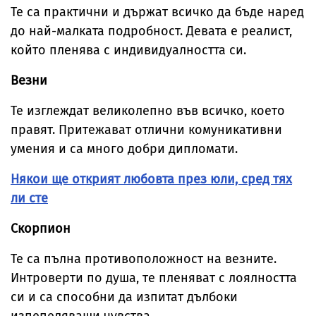
Те са практични и държат всичко да бъде наред
до най-малката подробност. Девата е реалист,
който пленява с индивидуалността си.
Везни
Те изглеждат великолепно във всичко, което
правят. Притежават отлични комуникативни
умения и са много добри дипломати.
Някои ще открият любовта през юли, сред тях
ли сте
Скорпион
Те са пълна противоположност на везните.
Интроверти по душа, те пленяват с лоялността
си и са способни да изпитат дълбоки