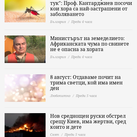
тук": Проф. Кантарджиев посочи
кои хора са най-застрашени от
заболяването
България
Преди 4 часа
Министърът на земеделието:
Африканската чума по свинете
не е опасна за хората
България
Преди 4 часа
8 август: Отдаваме почит на
трима светци, кой има имен
ден
Любопитно
Преди 5 часа
Нов среднощен руски обстрел
срещу Киев, има жертви, сред
които и дете
Свят
Преди 5 часа