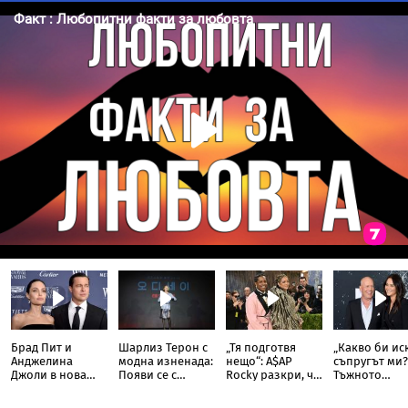
Брад Пит и
Шарлиз Терон с
„Тя подготвя
„Какво би ис
Анджелина
модна изненада:
нещо“: A$AP
съпругът ми?
Джоли в нова
Появи се с
Rocky разкри, че
Тъжното
ожесточена
прозрачна пола
Риана записва
признание н
съдебна битка
тип „дъждобран“
нов албум
съпругата на