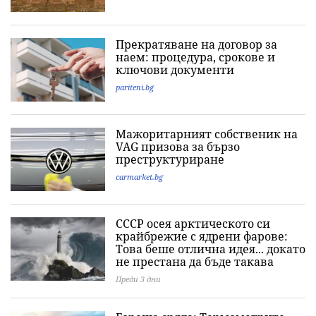
Прекратяване на договор за
наем: процедура, срокове и
ключови документи
pariteni.bg
Мажоритарният собственик на
VAG призова за бързо
преструктуриране
carmarket.bg
СССР осея арктическото си
крайбрежие с ядрени фарове:
Това беше отлична идея... докато
не престана да бъде такава
Преди 3 дни