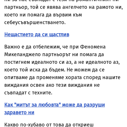
партньор, той се явява ангелчето на рамото ни,
което ни помага да вървим към
себеусъвършенстването.
Нещастието да си щастлив
Важно е да отбележим, че при Феномена
Микеланджело партньорът ни помага да
постигнем идеалното си аз, а не идеалното аз,
което той иска да бъдем. Не можем да се
опитваме да променяме хората според нашите
виждания освен ако тези виждания не
съвпадат с техните.
Как "митът за любовта" може да разруши
здравето ни
Какво по-хубаво от това да откриеш