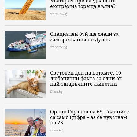
България при следващата
екстремна гореща вълна?
sinoptik.bg
Специален буй ще следи за
замърсявания по Дунав
sinoptik.bg
Световен ден на котките: 10
любопитни факта за едни от
най-загадъчните животни
Edna.bg
Орлин Горанов на 69: Годините
са само цифра – аз се чувствам
на 23
Edna.bg