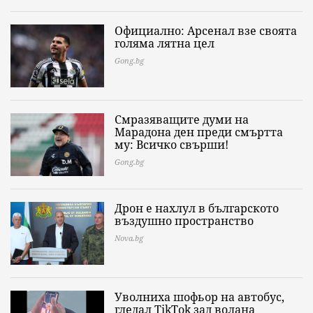
Официално: Арсенал взе своята
голяма лятна цел
Gong.bg
Смразяващите думи на
Марадона ден преди смъртта
му: Всичко свърши!
Gong.bg
Дрон е нахлул в българското
въздушно пространство
Nova.bg
Уволниха шофьор на автобус,
гледал TikTok зад волана