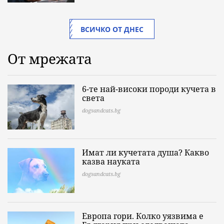
ВСИЧКО ОТ ДНЕС
От мрежата
6-те най-високи породи кучета в
света
dogsandcats.bg
Имат ли кучетата душа? Какво
казва науката
dogsandcats.bg
Европа гори. Колко уязвима е