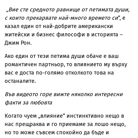
за милиони
Брус Уилис с
юбилея ѝ
„Вие сте средното равнище от петимата души,
с които прекарвате най-много времето си
“, е
казал един от най-добрите американски
житейски и бизнес философи в историята –
Джим Рон.
Ако един от тези петима души обаче е ваш
романтичен партньор, то влиянието му върху
вас е доста по-голямо отколкото това на
останалите.
Във видеото горе вижте няколко интересни
факти за любовта
Когато чуем „влияние“ инстинктивно нещо в
нас прещраква и го приемаме за лошо нещо,
но то може съвсем спокойно да бъде и