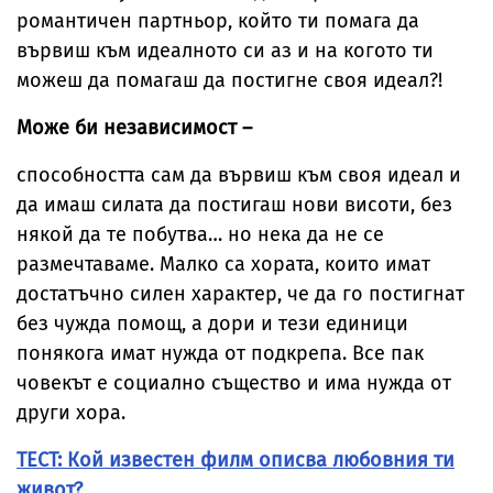
романтичен партньор, който ти помага да
вървиш към идеалното си аз и на когото ти
можеш да помагаш да постигне своя идеал?!
Може би независимост –
способността сам да вървиш към своя идеал и
да имаш силата да постигаш нови висоти, без
някой да те побутва… но нека да не се
размечтаваме. Малко са хората, които имат
достатъчно силен характер, че да го постигнат
без чужда помощ, а дори и тези единици
понякога имат нужда от подкрепа. Все пак
човекът е социално същество и има нужда от
други хора.
ТЕСТ: Кой известен филм описва любовния ти
живот?