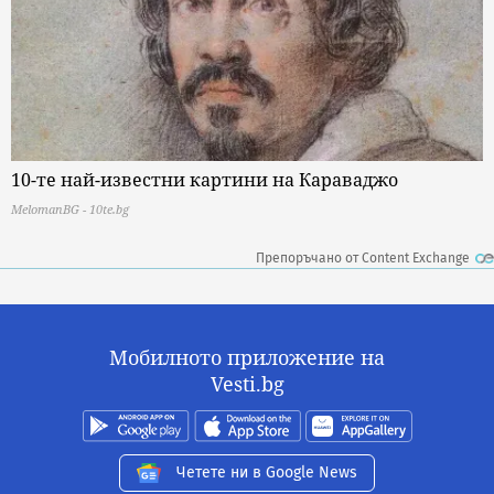
10-те най-известни картини на Караваджо
MelomanBG - 10te.bg
Препоръчано от Content Exchange
Мобилното приложение на
Vesti.bg
Четете ни в Google News