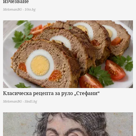
изчезване
MelomanBG - 10te.bg
Класическа рецепта за руло „Стефани“
MelomanBG - Sled5.bg