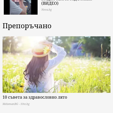
(ВИДЕО)
Nova.bg
Препоръчано
10 съвета за здравословно лято
MelomanBG - 10te.bg