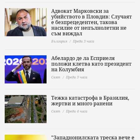
Адвокат Марковски за
убийството в Пловдив: Случаят
е безпрецедентен, такова
насилие от непълнолетни не
съм виждал
България
Преди 3 часа
Абелардо де ла Есприеля
положи клетва като президент
на Колумбия
Свят
Преди 3 часа
Тежка катастрофа в Бразилия,
жертви и много ранени
Свят
Преди 4 часа
"Западнонилската треска вече е