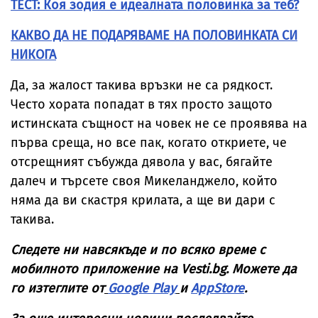
ТЕСТ: Коя зодия е идеалната половинка за теб?
КАКВО ДА НЕ ПОДАРЯВАМЕ НА ПОЛОВИНКАТА СИ
НИКОГА
Да, за жалост такива връзки не са рядкост.
Често хората попадат в тях просто защото
истинската същност на човек не се проявява на
първа среща, но все пак, когато откриете, че
отсрещният събужда дявола у вас, бягайте
далеч и търсете своя Микеланджело, който
няма да ви скастря крилата, а ще ви дари с
такива.
Следете ни навсякъде и по всяко време с
мобилното приложение на Vesti.bg. Можете да
го изтеглите от
Google Play
и
AppStore
.