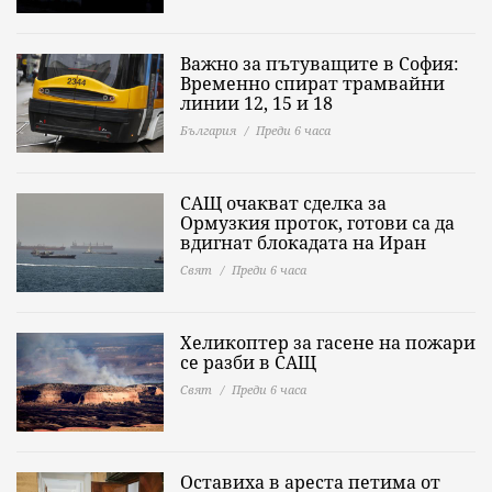
Важно за пътуващите в София:
Временно спират трамвайни
линии 12, 15 и 18
България
Преди 6 часа
САЩ очакват сделка за
Ормузкия проток, готови са да
вдигнат блокадата на Иран
Свят
Преди 6 часа
Хеликоптер за гасене на пожари
се разби в САЩ
Свят
Преди 6 часа
Оставиха в ареста петима от