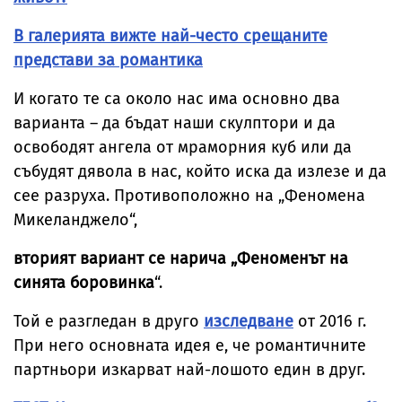
В галерията вижте най-често срещаните
представи за романтика
И когато те са около нас има основно два
варианта – да бъдат наши скулптори и да
освободят ангела от мраморния куб или да
събудят дявола в нас, който иска да излезе и да
сее разруха. Противоположно на „Феномена
Микеланджело“,
вторият вариант се нарича „Феноменът на
синята боровинка
“.
Той е разгледан в друго
изследване
от 2016 г.
При него основната идея е, че романтичните
партньори изкарват най-лошото един в друг.