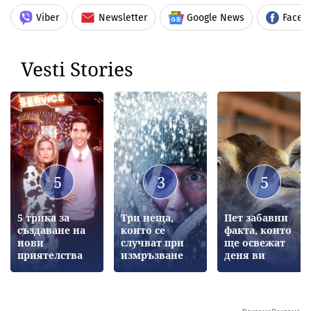
Viber
Newsletter
Google News
Faceb
Vesti Stories
5
3
5
5 трика за
Три неща,
Пет забавни
създаване на
които се
факта, които
нови
случват при
ще освежат
приятелства
измръзване
деня ви