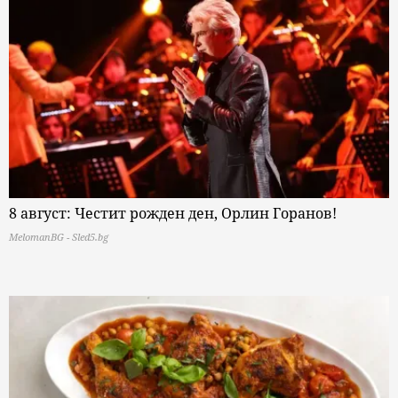
8 август: Честит рожден ден, Орлин Горанов!
MelomanBG - Sled5.bg