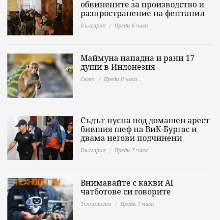
обвинените за производство и
разпространение на фентанил
България
Преди 6 часа
Маймуна нападна и рани 17
души в Индонезия
Свят
Преди 6 часа
Съдът пусна под домашен арест
бившия шеф на ВиК-Бургас и
двама негови подчинени
България
Преди 7 часа
Внимавайте с какви AI
чатботове си говорите
Технологии
Преди 7 часа