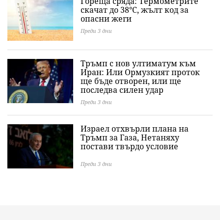
Гореща сряда: Термометрите
скачат до 38°C, жълт код за
опасни жеги
Преди 3 дни
Тръмп с нов ултиматум към
Иран: Или Ормузкият проток
ще бъде отворен, или ще
последва силен удар
Преди 3 дни
Израел отхвърли плана на
Тръмп за Газа, Нетаняху
постави твърдо условие
Преди 3 дни