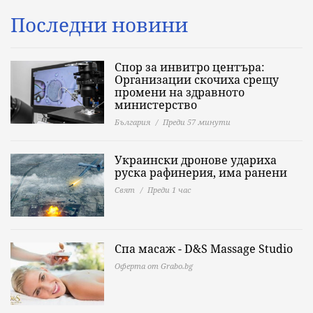
Последни новини
Спор за инвитро центъра:
Организации скочиха срещу
промени на здравното
министерство
България
Преди 57 минути
Украински дронове удариха
руска рафинерия, има ранени
Свят
Преди 1 час
Спа масаж - D&S Massage Studio
Оферта от Grabo.bg