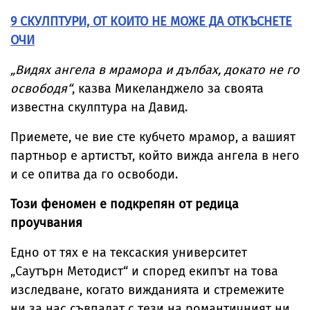
9 СКУЛПТУРИ, ОТ КОИТО НЕ МОЖЕ ДА ОТКЪСНЕТЕ
ОЧИ
„Видях ангела в мрамора и дълбах, докато не го
освободя“
, казва Микеланджело за своята
известна скулптура на Давид.
Приемете, че вие сте кубчето мрамор, а вашият
партньор е артистът, който вижда ангела в него
и се опитва да го освободи.
Този феномен е подкрепян от редица
проучвания
Едно от тях е на тексаския университет
„Саутърн Методист“ и според екипът на това
изследване, когато вижданията и стремежите
ни за нас съвпадат с тези на романтичният ни