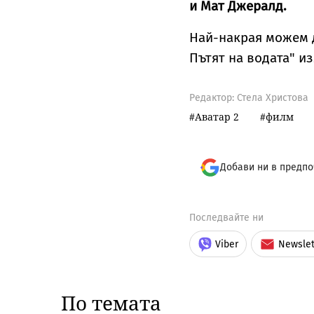
и Мат Джералд.
Най-накрая можем д
Пътят на водата" и
Редактор: Стела Христова
Аватар 2
филм
Добави ни в предпо
Последвайте ни
Viber
Newslet
По темата