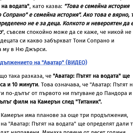
 на водата"
, като казва:
"Това е семейна история
 Сопрано" е семейна история". Ако това е вярно, 
пределено не е за деца. Колкото и невероятен да 
о
", съвсем спокойно може да се каже, че никой не
 децата си какво забъркват Тони Сопрано и
а му в Ню Джърси.
дължението на "Аватар" (ВИДЕО)
о така разказа, че
"Аватар: Пътят на водата" ще
са и 10 минути
. Това означава, че "Аватар: Пътят 
ути по-дълъг от първото ни пътуване до Пандора 
ълъг филм на Камерън след "Титаник".
 Камерън има планове за още три продължения,
 на "Аватар: Пътят на водата" ще определят дали 
ат направени. Минаха повече от десет години,