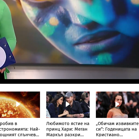
робив в
Любимото ястие на
„Обичам извивките
строномията: Най-
принц Хари: Меган
си“: Годеницата на
ощният слънчев
Маркъл разкри
Кристиано