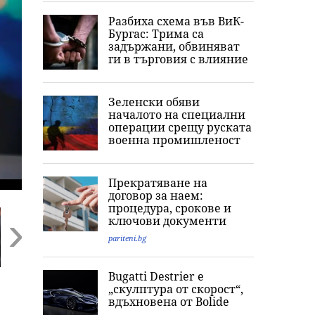
Разбиха схема във ВиК-
Бургас: Трима са
задържани, обвиняват
ги в търговия с влияние
Зеленски обяви
началото на специални
операции срещу руската
военна промишленост
Прекратяване на
договор за наем:
процедура, срокове и
ключови документи
pariteni.bg
Next
Bugatti Destrier е
Ким Кардашиян
„Кажи сбогом на
Оцеляване по 
„скулптура от скорост“,
разпали мрежата:
Джак“: Последните
Гол мъж скочи
вдъхновена от Bolide
Публикува снимка
думи и фаталната
„импровизира