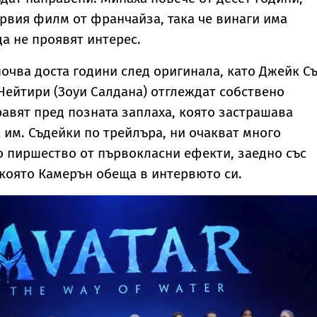
рвия филм от франчайза, така че винаги има
да не проявят интерес.
чва доста години след оригинала, като Джейк С
 Нейтири (Зоуи Салдана) отглеждат собствено
равят пред позната заплаха, която застрашава
 им. Съдейки по трейлъра, ни очакват много
 пиршество от първокласни ефекти, заедно със
която Камерън обеща в интервюто си.