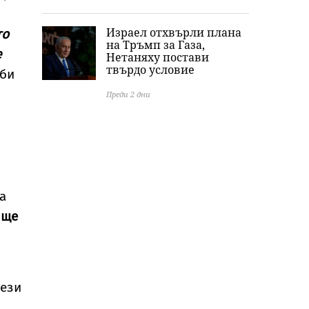
Израел отхвърли плана
то
на Тръмп за Газа,
е
Нетаняху постави
твърдо условие
 би
Преди 2 дни
на
и
ще
тези