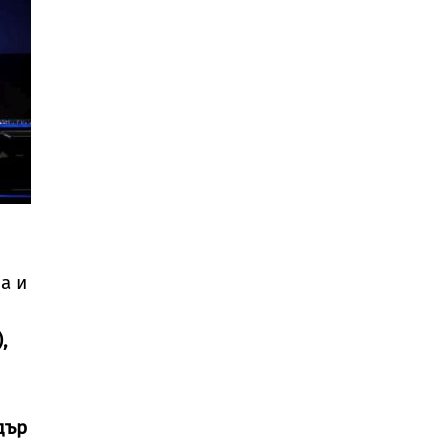
а и
,
дър