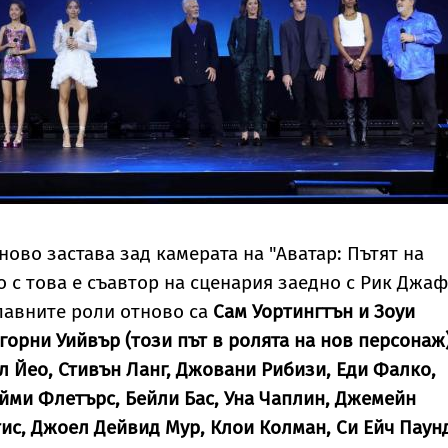
ово застава зад камерата на "Аватар: Пътят на
о с това е съавтор на сценария заедно с Рик Джаф
лавните роли отново са
Сам Уортингтън и Зоуи
горни Уийвър (този път в ролята на нов персонаж)
л Йео, Стивън Ланг, Джовани Рибизи, Еди Фалко,
йми Флетърс, Бейли Бас, Уна Чаплин, Джемейн
ис, Джоел Дейвид Мур, Клои Колман, Си Ейч Паун