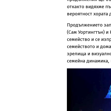
откакто видяхме пъ
вероятност хората 
Продължението запо
(Сам Уортингтън) и
семейство и се изп
семейството и дома
зрелища и визуално
семейна динамика, 