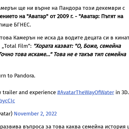
елескоп улови
кулинарна тайна от
Роналдо отвърна
евиждано досега
дома им
на критиките към
мерън ще ни върне на Пандора този декември с
вление
тялото ѝ
нието на "Аватар" от 2009 г. - "Аватар: Пътят на
пише БГНЕС.
това Камерън не иска да водите децата си в кинат
„Total Film“:
"Хората казват: "О, Боже, семейна
Точно това искаме..." Това не е такъв тип семейна
rn to Pandora.
 trailer and experience
#AvatarTheWayOfWater
in 3D.
bycCIc
vatar)
November 2, 2022
развива въпроса за това каква семейна история 