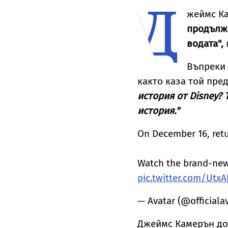
Д
ут“ от върха
нов албум
признание на
т
уклинския
съпругата на Брус
н
жеймс Ка
Уилис след юбилея
я
продълже
ѝ
водата",
Въпреки 
както каза той пред 
история от Disney? 
история."
On December 16, retu
Watch the brand-new
pic.twitter.com/UtxA
— Avatar (@officiala
Джеймс Камерън до