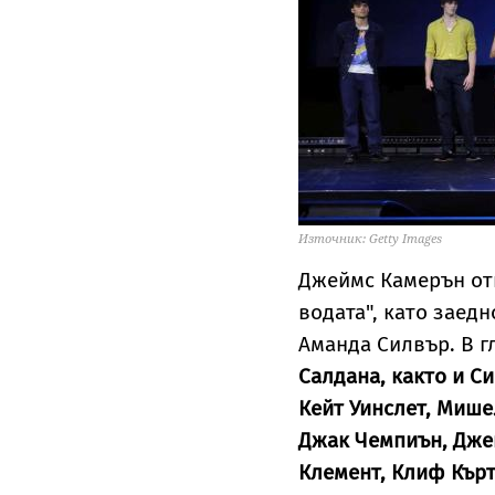
Източник: Getty Images
Джеймс Камерън отн
водата", като заедн
Аманда Силвър. В г
Салдана, както и Си
Кейт Уинслет, Мише
Джак Чемпиън, Дже
Клемент, Клиф Кърт