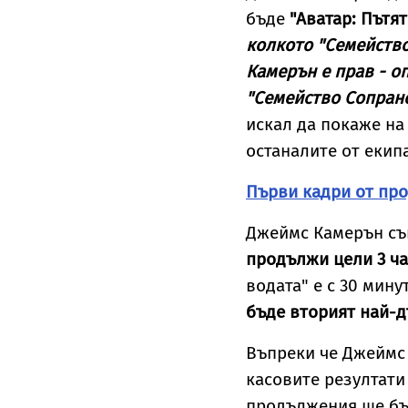
бъде
"Аватар: Пътят
колкото "Семейство
Камерън е прав - о
"Семейство Сопран
искал да покаже на
останалите от екип
Първи кадри от про
Джеймс Камерън същ
продължи цели 3 ча
водата" е с 30 мин
бъде вторият най-д
Въпреки че Джеймс
касовите резултати
продължения ще бъд