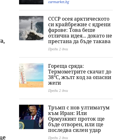
с „гаджето от
нощ на
парашут“ от в
carmarket.bg
Формула 1“ Люис
холивудската
на Бруклински
Хамилтън
легенда Мерилин
мост
СССР осея арктическото
Монро
си крайбрежие с ядрени
фарове: Това беше
отлична идея... докато не
а,
престана да бъде такава
Преди 2 дни
Гореща сряда:
Термометрите скачат до
38°C, жълт код за опасни
жеги
Преди 2 дни
Тръмп с нов ултиматум
към Иран: Или
Ормузкият проток ще
бъде отворен, или ще
последва силен удар
ще
Преди 2 дни