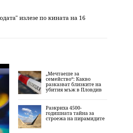
одата" излезе по кината на 16
„Мечтаеше за
семейство“: Какво
разказват близките на
убития мъж в Пловдив
Разкриха 4500-
годишната тайна за
строежа на пирамидите