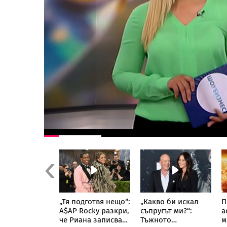
Previous
ване по чудо:
„Тя подготвя нещо“:
„Какво би искал
П
ъж скочи с
A$AP Rocky разкри,
съпругът ми?“:
а
ровизиран
че Риана записва
Тъжното
м