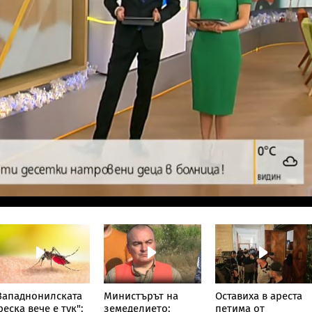
Западнонилската
Министърът на
Оставиха в ареста
реска вече е тук":
земеделието:
петима от