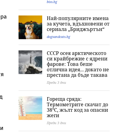
biss.bg
бившия шеф на
жега, последвана
край АЕЦ
ВиК-Бургас и двама
от внезапни бури и
"Козлодуй"
негови подчинени
градушки
ера
Най-популярните имена
за кучета, вдъхновени от
сериала „Бриджъртън“
dogsandcats.bg
СССР осея арктическото
си крайбрежие с ядрени
фарове: Това беше
отлична идея... докато не
тя
престана да бъде такава
Преди 3 дни
д
Гореща сряда:
Термометрите скачат до
38°C, жълт код за опасни
жеги
Преди 3 дни
 и