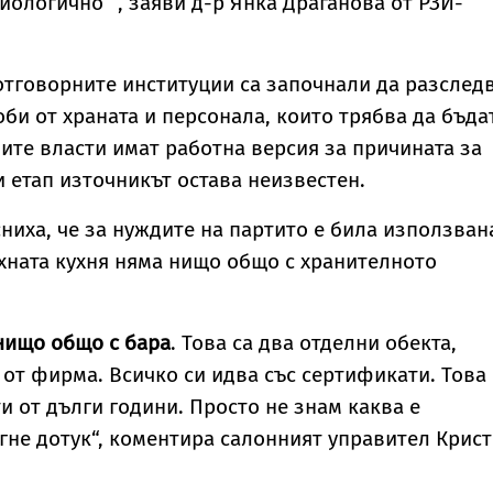
ологично“ , заяви д-р Янка Драганова от РЗИ-
тговорните институции са започнали да разслед
оби от храната и персонала, които трябва да бъда
ите власти имат работна версия за причината за
и етап източникът остава неизвестен.
ниха, че за нуждите на партито е била използван
хната кухня няма нищо общо с хранителното
нищо общо с бара
. Това са два отделни обекта,
 от фирма. Всичко си идва със сертификати. Това 
и от дълги години. Просто не знам каква е
игне дотук“, коментира салонният управител Крис