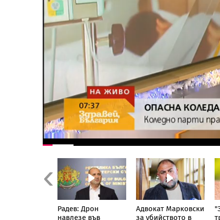
Previous
 е истината за
Радев: Дрон
Адвокат Марковски
"
ните" ливади
навлезе във
за убийството в
т