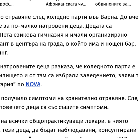
роф.
Африканската чума
обвинените за
антарджиев
по свинете не е
производство и
осочи кои хора са
опасна за хората
разпространение
но отравяне след коледно парти във Варна. До вч
ай-застрашени от
на фентанил
за по-малко натровени деца. Децата са
аболяването
Пета езикова гимназия и имали организирано
ант в центъра на града, в който има и нощен бар.
инг.
 натровените деца разказа, че коледното парти е
илището и от там са избрали заведението, заяви 
гария” по
NOVA
.
е получило симптоми на хранително отравяне. Сле
 повечето деца са със същите симптоми.
 на всички общопрактикуващи лекари, в чиято
а тези деца, да бъдат наблюдавани, консултирани