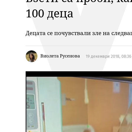
100 деца
Децата се почувствали зле на следв
Виолета Русенова
19 декември 2018, 08:36