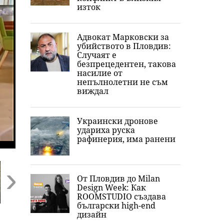
изток
Адвокат Марковски за
убийството в Пловдив:
Случаят е
безпрецедентен, такова
насилие от
непълнолетни не съм
виждал
Украински дронове
удариха руска
рафинерия, има ранени
От Пловдив до Milan
Design Week: Как
ROOMSTUDIO създава
Next
български high-end
Съдът пусна под
Времето днес:
Каква е истина
дизайн
домашен арест
Изпепеляваща
"златните" ли