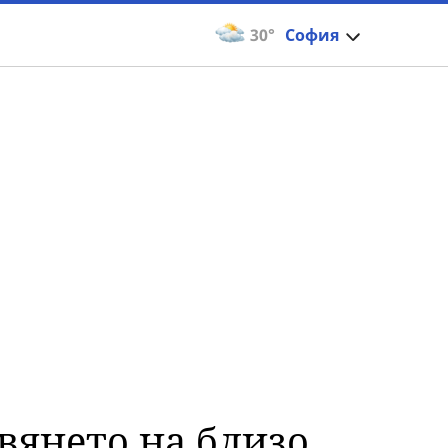
30°
София
вянето на близо