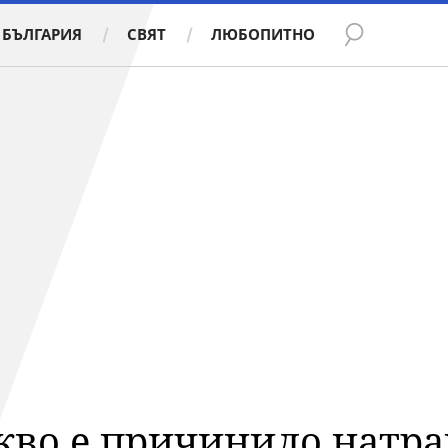
БЪЛГАРИЯ
СВЯТ
ЛЮБОПИТНО
акво е причинило натра