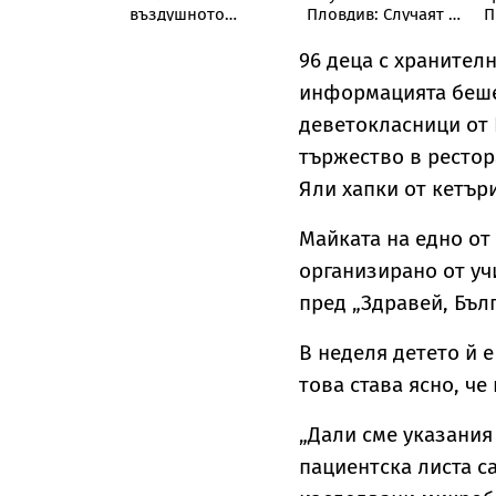
АЕЦ
въздушното
Пловдив: Случаят е
П
одуй"
пространство на
безпрецедентен,
К
България и се
такова насилие от
п
96 деца с хранител
взриви
непълнолетни не
н
информацията беше 
съм виждал
з
деветокласници от 
тържество в рестор
Яли хапки от кетър
Майката на едно от
организирано от уч
пред „Здравей, Бъл
В неделя детето й 
това става ясно, че
„Дали сме указания
пациентска листа с