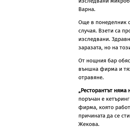
изследвани микроби
Варна.
Още в понеделник о
случая. Взети са пр
изследвани. Здравн
заразата, но на тоз
От нощния бар обяс
външна фирма и тя
отравяне.
„Ресторантът няма 
поръчан е кетъринг
фирма, която работ
причината да се ст
Жекова.