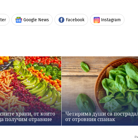
ter
Google News
Facebook
Instagram
сните храни, от които
Четирима души са пострада
а получим отравяне
от отровния спанак