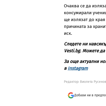
Очаква се да изляза
консумирали учениц
ще излязат до края 
причината за храни
иск.
Следете ни навсякъ
Vesti.bg. Можете да
За още актуални но
в
Instagram
Редактор: Виолета Русено
Добави ни в предпо