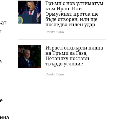
Тръмп с нов ултиматум
към Иран: Или
Ормузкият проток ще
бъде отворен, или ще
ват
последва силен удар
т
Преди 3 дни
Израел отхвърли плана
на Тръмп за Газа,
Нетаняху постави
а
твърдо условие
Преди 3 дни
е
тина