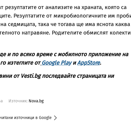
т резултатите от анализите на храната, която са
ите. Резултатите от микробиологичните им проб
на седмицата, така че тогава ще има яснота каква
телното натравяне. Родителите обмислят колект
де и по всяко време с мобилното приложение на
 го изтеглите от
Google Play
и
AppStore
.
вини от Vesti.bg последвайте страницата ни
ва
Източник:
Nova.bg
читани източници в Google