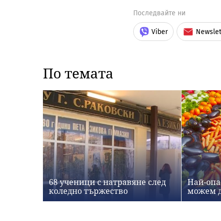
Последвайте ни
Viber
Newslet
По темата
68 ученици с натравяне след
Най-опа
коледно тържество
можем д