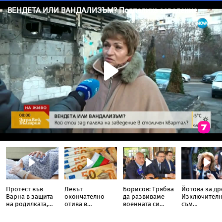
Протест във
Левът
Борисов: Трябва
Йотова за др
Варна в защита
окончателно
да развиваме
Изключител
на родилката,
отива в
военната си
съм
загубила бебето
историята: Oт
индустрия, в
разочарован
си дни преди
днес цените на
момента това не
политическа