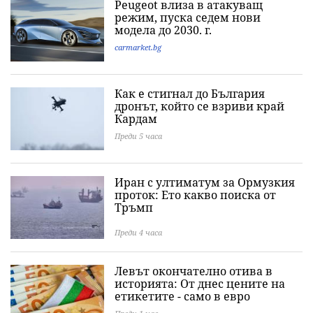
Peugeot влиза в атакуващ
режим, пуска седем нови
модела до 2030. г.
carmarket.bg
Как е стигнал до България
дронът, който се взриви край
Кардам
Преди 5 часа
Иран с ултиматум за Ормузкия
проток: Ето какво поиска от
Тръмп
Преди 4 часа
Левът окончателно отива в
историята: Oт днес цените на
етикетите - само в евро