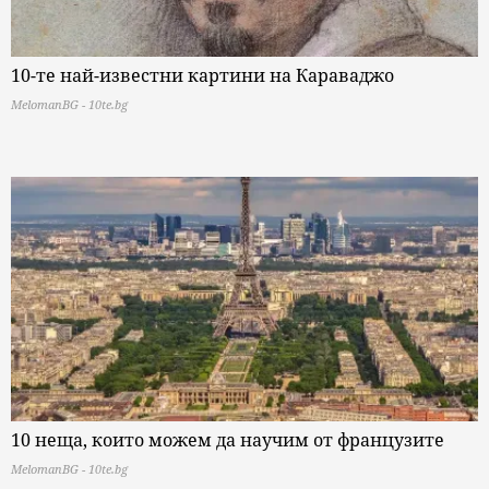
10-те най-известни картини на Караваджо
MelomanBG - 10te.bg
10 неща, които можем да научим от французите
MelomanBG - 10te.bg