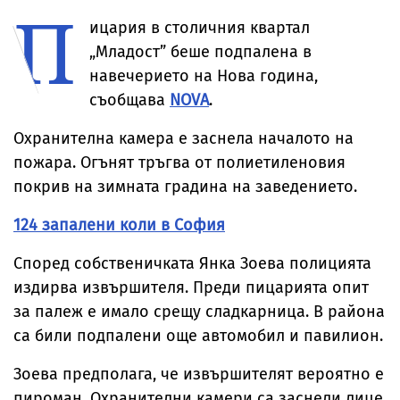
П
раждането
етикетите - само
се прави
употреба на
в евро
инцидента
ицария в столичния квартал
„Младост” беше подпалена в
навечерието на Нова година,
съобщава
NOVA
.
Охранителна камера е заснела началото на
пожара. Огънят тръгва от полиетиленовия
покрив на зимната градина на заведението.
124 запалени коли в София
Според собственичката Янка Зоева полицията
издирва извършителя. Преди пицарията опит
за палеж е имало срещу сладкарница. В района
са били подпалени още автомобил и павилион.
Зоева предполага, че извършителят вероятно е
пироман. Охранителни камери са заснели лице,