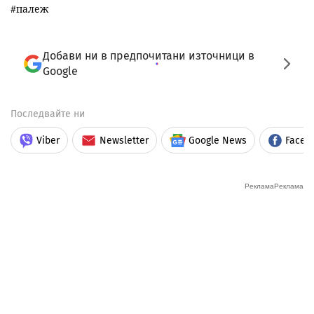
палеж
Добави ни в предпочитани източници в
Google
Последвайте ни
Viber
Newsletter
Google News
Faceb