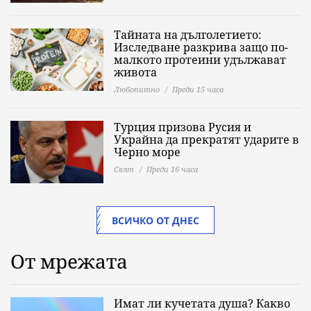
Тайната на дълголетието:
Изследване разкрива защо по-
малкото протеини удължават
живота
Любопитно
Преди 15 часа
Турция призова Русия и
Украйна да прекратят ударите в
Черно море
Свят
Преди 16 часа
ВСИЧКО ОТ ДНЕС
От мрежата
Имат ли кучетата душа? Какво