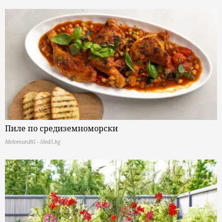
Пиле по средиземноморски
MelomanBG - Sled5.bg