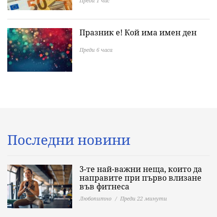
Преди 1 час
Празник е! Кой има имен ден
Преди 6 часа
Последни новини
3-те най-важни неща, които да
направите при първо влизане
във фитнеса
Любопитно
Преди 22 минути