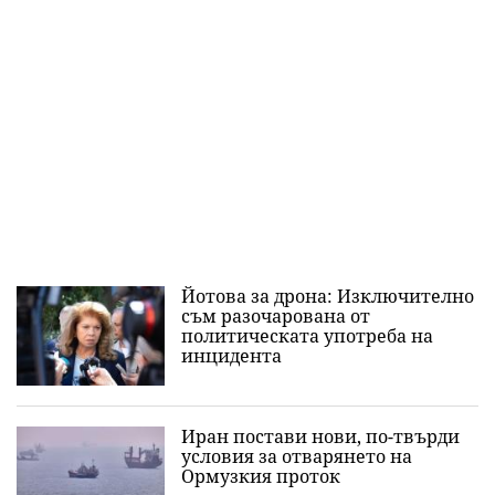
Йотова за дрона: Изключително
съм разочарована от
политическата употреба на
инцидента
Иран постави нови, по-твърди
условия за отварянето на
Ормузкия проток