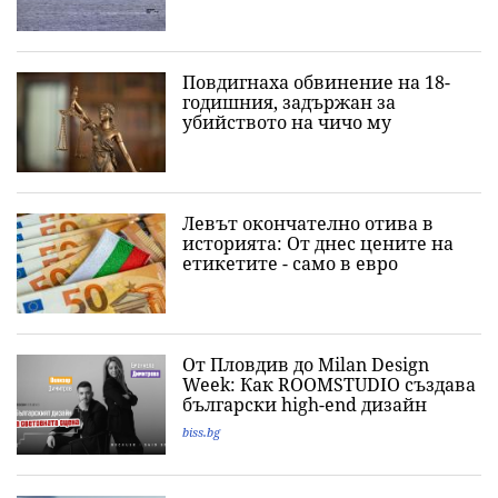
Повдигнаха обвинение на 18-
годишния, задържан за
убийството на чичо му
Левът окончателно отива в
историята: Oт днес цените на
етикетите - само в евро
От Пловдив до Milan Design
Week: Как ROOMSTUDIO създава
български high-end дизайн
biss.bg