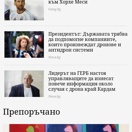
към Хорхе Меси
Gong.bg
Президентът: Държавата трябва
да подпомогне компаниите,
които произвеждат дронове и
антидрон системи
Nova.bg
Лидерът на ГЕРБ настоя
управляващите да изнесат
повече информация около
случая с дрона край Кардам
Nova.bg
Препоръчано