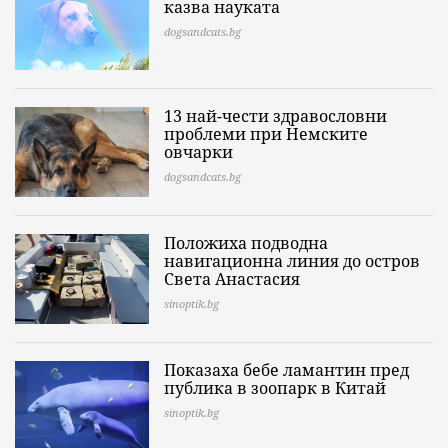
казва науката
dogsandcats.bg
13 най-чести здравословни
проблеми при Немските
овчарки
dogsandcats.bg
Положиха подводна
навигационна линия до остров
Света Анастасия
sinoptik.bg
Показаха бебе ламантин пред
публика в зоопарк в Китай
sinoptik.bg