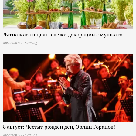
Лятна маса в цвят: свежи декорации с мушкато
MelomanBG - Sled5.bg
8 август: Честит рожден ден, Орлин Горанов!
MelomanBG - Sled5.bg