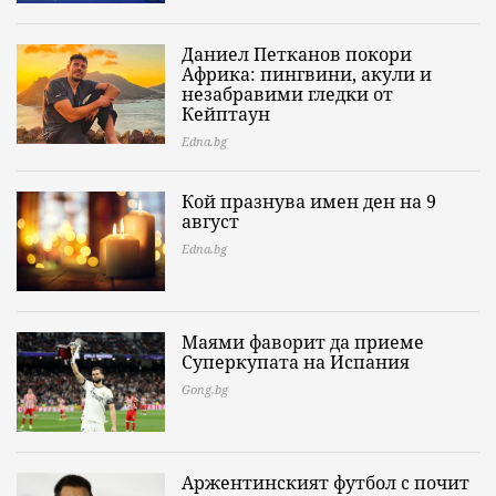
Даниел Петканов покори
Африка: пингвини, акули и
незабравими гледки от
Кейптаун
Edna.bg
Кой празнува имен ден на 9
август
Edna.bg
Маями фаворит да приеме
Суперкупата на Испания
Gong.bg
Аржентинският футбол с почит