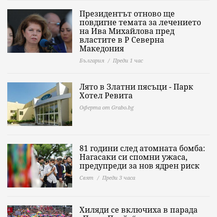
Президентът отново ще
повдигне темата за лечението
на Ива Михайлова пред
властите в Р Северна
Македония
България
Преди 1 час
Лято в Златни пясъци - Парк
Хотел Ревита
Оферта от Grabo.bg
81 години след атомната бомба:
Нагасаки си спомни ужаса,
предупреди за нов ядрен риск
Свят
Преди 3 часа
Хиляди се включиха в парада