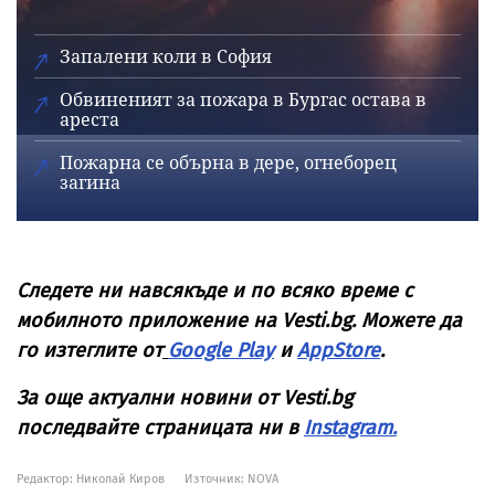
Запалени коли в София
Обвиненият за пожара в Бургас остава в
ареста
Пожарна се обърна в дере, огнеборец
загина
Следете ни навсякъде и по всяко време с
мобилното приложение на Vesti.bg. Можете да
го изтеглите от
Google Play
и
AppStore
.
За още актуални новини от Vesti.bg
последвайте страницата ни в
Instagram.
Редактор: Николай Киров
Източник:
NOVA