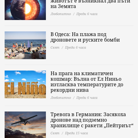
животът е възникнал два пъти
на Земята
Любопитно
Преди 6 часа
В Одеса: На плажа под
дроновете и руските бомби
Свят
Преди 6 часа
На прага на климатичен
кошмар: Вълна от Ел Ниньо
изтласква температурите до
рекордни нива
Любопитно
Преди 6 часа
Тревога в Германия: Засякоха
дронове над подземно
хранилище с ракети „Пейтриът“
Свят
Преди 15 часа