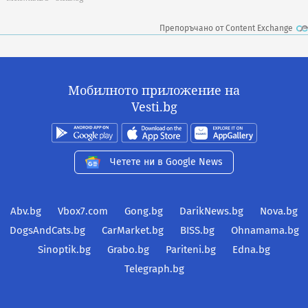
Препоръчано от Content Exchange
Мобилното приложение на
Vesti.bg
Четете ни в Google News
Abv.bg
Vbox7.com
Gong.bg
DarikNews.bg
Nova.bg
DogsAndCats.bg
CarMarket.bg
BISS.bg
Ohnamama.bg
Sinoptik.bg
Grabo.bg
Pariteni.bg
Edna.bg
Telegraph.bg