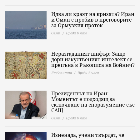
Идва ли краят на кризата? Иран
и Оман с пробив в преговорите
за Ормузкия проток
Свят
Преди 6 часа
Неразгаданият шифър: Защо
дори изкуственият интелект се
препъна в Ръкописа на Войнич?
Любопитно
Преди 6 часа
Президентът на Иран:
Моментът е подходящ за
сключване на споразумение със
САЩ
Свят
Преди 6 часа
Изненада, учени твърдят, че