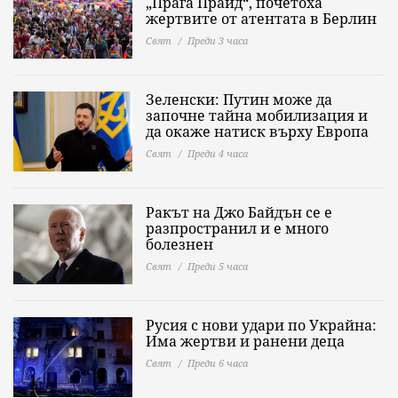
„Прага Прайд“, почетоха
жертвите от атентата в Берлин
Свят
Преди 3 часа
Зеленски: Путин може да
започне тайна мобилизация и
да окаже натиск върху Европа
Свят
Преди 4 часа
Ракът на Джо Байдън се е
разпространил и е много
болезнен
Свят
Преди 5 часа
Русия с нови удари по Украйна:
Има жертви и ранени деца
Свят
Преди 6 часа