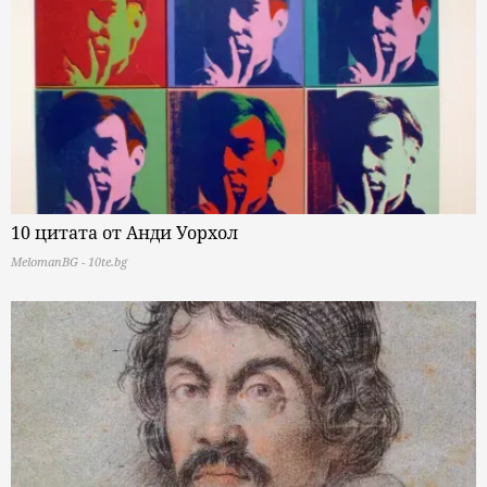
10 цитата от Анди Уорхол
MelomanBG - 10te.bg