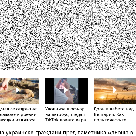
унав се отдръпна:
Уволниха шофьор
Дрон в небето над
лажове и древни
на автобус, гледал
България: Как
аходки излязоха
TikTok докато кара
политическите
аяве
партии
коментираха
на украински граждани пред паметника Альоша в