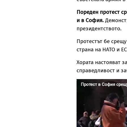
Пореден протест ср
и в София.
Демонстр
президентството.
Протестът бе срещу
страна на НАТО и ЕС
Хората настояват з
справедливост и за