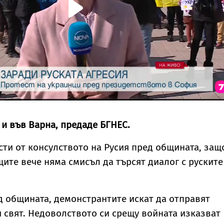
 и във Варна, предаде БГНЕС.
сти от консулството на Русия пред общината, защ
ите вече няма смисъл да търсят диалог с руските
 общината, демонстрантите искат да отправят
 свят. Недоволството си срещу войната изказват