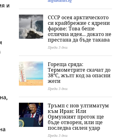
поскъпване на
здравното
взриви
dogsandcats.bg
ия и
храните от
министерство
септември
СССР осея арктическото
си крайбрежие с ядрени
фарове: Това беше
отлична идея... докато не
престана да бъде такава
м
Преди 3 дни
а
Гореща сряда:
Термометрите скачат до
38°C, жълт код за опасни
жеги
Преди 3 дни
на,
Тръмп с нов ултиматум
към Иран: Или
Ормузкият проток ще
бъде отворен, или ще
последва силен удар
на
Преди 3 дни