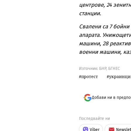
центрове, 24 зенит
станции.
Свалени са 7 бойни
апарата. Унижощети
машини, 28 реактив
военни машини, ка
Източник:
БНР, БГНЕС
протест
украинци
Добави ни в предпо
Последвайте ни
Viber
Newslet