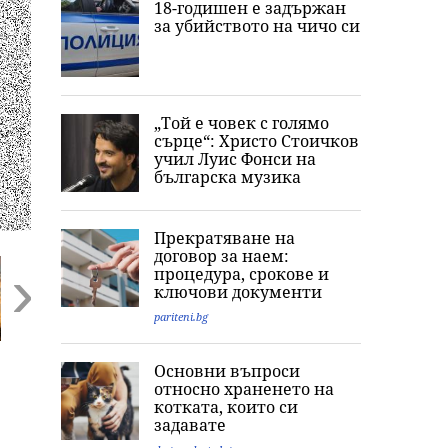
18-годишен е задържан
за убийството на чичо си
„Той е човек с голямо
сърце“: Христо Стоичков
учил Луис Фонси на
българска музика
Прекратяване на
договор за наем:
процедура, срокове и
ключови документи
pariteni.bg
Next
„Справедлива
Спор за инвитро
Радев: Дрон
Основни въпроси
цена“: Нови
центъра:
навлезе във
относно храненето на
платформи ще
Организации
въздушното
котката, които си
следят за
скочиха срещу
пространство 
задавате
необосновано
промени на
България и се