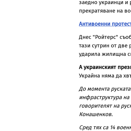
заедно украинци и 
прекратяване на во
Антивоенни протест
Днес "Ройтерс" съо
тази сутрин от две
ударила жилищна сг
А украинският през
Украйна няма да хв
До момента руската
инфраструктура на
говорителят на рус
Конашенков.
Сред тях са 14 вое