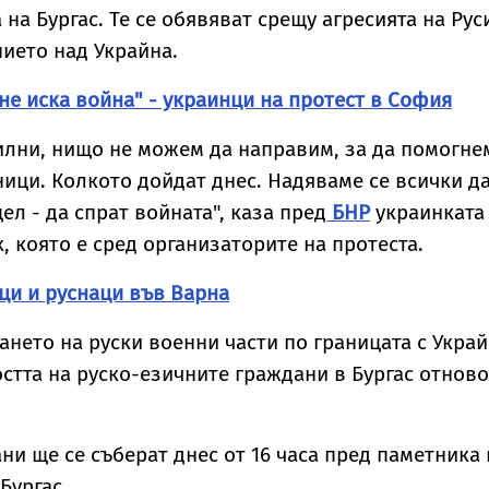
инцидента
 на Бургас. Те се обявяват срещу агресията на Рус
ието над Украйна.
не иска война" - украинци на протест в София
илни, нищо не можем да направим, за да помогне
ици. Колкото дойдат днес. Надяваме се всички д
ел - да спрат войната", каза пред
БНР
украинката
, която е сред организаторите на протеста.
ци и руснаци във Варна
нето на руски военни части по границата с Украй
стта на руско-езичните граждани в Бургас отново
ни ще се съберат днес от 16 часа пред паметника 
Бургас.