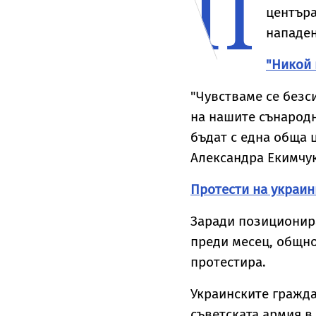
П
и
падналия дрон
преднамерен
центъра
нападен
"Никой 
"Чувстваме се безс
на нашите сънародн
бъдат с една обща ц
Александра Екимчук
Протести на украин
Заради позиционира
преди месец, общно
протестира.
Украинските гражда
съветската армия в 