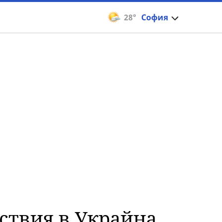
28°
София
ствия в Украйна