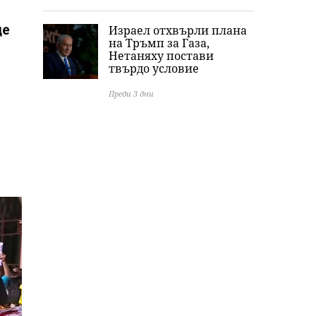
де
Израел отхвърли плана
на Тръмп за Газа,
Нетаняху постави
твърдо условие
Преди 3 дни