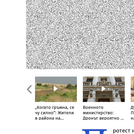
Previous
: Дрон
„Когато гръмна, се
Военното
Д
зе във
чу силно“: Жители
министерство:
П
шното
в района на
Дронът вероятно е
н
ранство на
Кардам с разказ от
украински,
н
рия и се
мястото на
инцидентът не е
ротест 