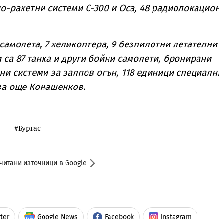
но-ракетни системи С-300 и Оса, 48 радиолокацио
 самолета, 7 хеликоптера, 9 безпилотни летателни
 са 87 танка и други бойни самолети, бронирани
ни системи за залпов огън, 118 единици специалн
за още Конашенков.
Бургас
читани източници в Google
ter
Google News
Facebook
Instagram