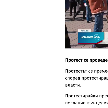
Протест се проведе
Протестът се преме
според протестиращ
власти.
Протестирайки пред
послание към целия