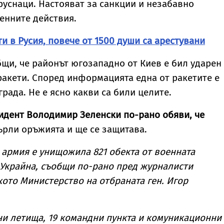
руснаци. Настояват за санкции и незабавно
енните действия.
и в Русия, повече от 1500 души са арестувани
бщи, че районът югозападно от Киев е бил ударен
 ракети. Според информацията една от ракетите е
рада. Не е ясно какви са били целите.
идент Володимир Зеленски по-рано обяви, че
ърли оръжията и ще се защитава.
 армия е унищожила 821 обекта от военната
 Украйна, съобщи по-рано пред журналисти
кото Министерство на отбраната ген. Игор
нни летища, 19 командни пункта и комуникационни