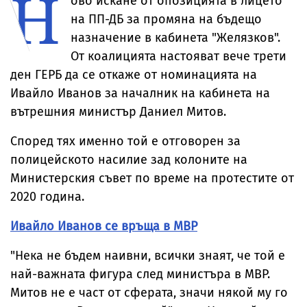
Н
ово искане от опозицията в лицето
на ПП-ДБ за промяна на бъдещо
назначение в кабинета "Желязков".
От коалицията настояват вече трети
ден ГЕРБ да се откаже от номинацията на
Ивайло Иванов за началник на кабинета на
вътрешния министър Даниел Митов.
Според тях именно той е отговорен за
полицейското насилие зад колоните на
Министерския съвет по време на протестите от
2020 година.
Ивайло Иванов се връща в МВР
"Нека не бъдем наивни, всички знаят, че той е
най-важната фигура след министъра в МВР.
Митов не е част от сферата, значи някой му го