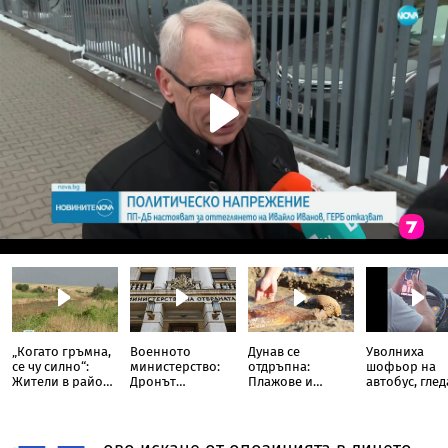
„Когато гръмна,
Военното
Дунав се
Уволниха
се чу силно“:
министерство:
отдръпна:
шофьор на
Жители в района
Дронът
Плажове и
автобус, глед
на Кардам с
вероятно е
древни находки
TikTok докат
разказ от
украински,
излязоха наяве
кара
мястото на
инцидентът не е
падналия дрон
преднамерен