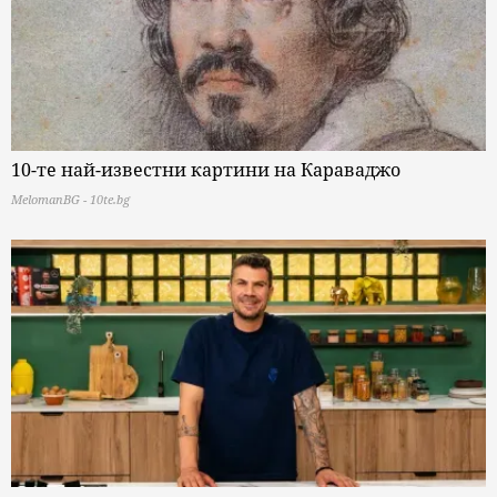
10-те най-известни картини на Караваджо
MelomanBG - 10te.bg