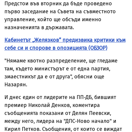
Предстои във вторник да бъде проведено
първо заседание на Съвета на съвместното
управление, който ще обсъди именно
назначенията в държавата.
Кабинетът „Желязков” предизвика критики към
себе си и спорове в опозицията (ОБЗОР)
"Нямаме квотно разпределение, ще гледаме
там, където министърът е от една партия,
змаестникът да е от друга", обясни още
Назарян.
И днес един от лидерите на ПП-ДБ, бившият
премиер Николай Денков, коментира
съобщенията показани от Делян Пеевски,
между него, лидера на "ДПС-Ново начало" и
Кирил Петков. Съобщения, от които се виждат