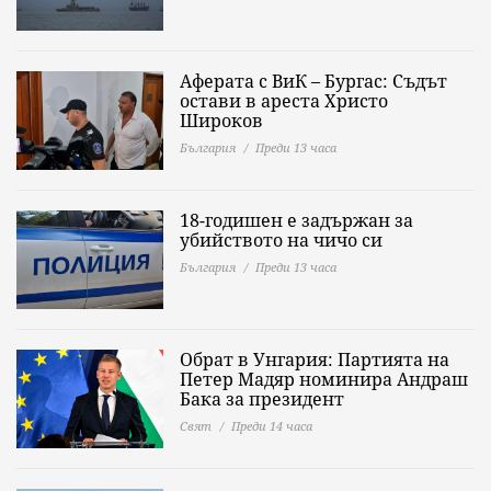
Аферата с ВиК – Бургас: Съдът
остави в ареста Христо
Широков
България
Преди 13 часа
18-годишен е задържан за
убийството на чичо си
България
Преди 13 часа
Обрат в Унгария: Партията на
Петер Мадяр номинира Андраш
Бака за президент
Свят
Преди 14 часа