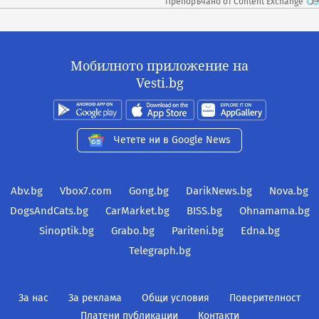
Препоръчано от Content Exchange
Мобилното приложение на
Vesti.bg
Четете ни в Google News
Abv.bg
Vbox7.com
Gong.bg
DarikNews.bg
Nova.bg
DogsAndCats.bg
CarMarket.bg
BISS.bg
Ohnamama.bg
Sinoptik.bg
Grabo.bg
Pariteni.bg
Edna.bg
Telegraph.bg
За нас
За реклама
Общи условия
Поверителност
Платени публикации
Контакти