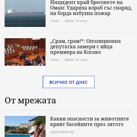
Инцидент край бреговете на
Оман: Удариха кораб със снаряд,
на борда избухна пожар
Свят
Преди 14 часа
„Срам, срам!“: Опозиционна
депутатка замери с яйца
премиера на Косово
Свят
Преди 14 часа
ВСИЧКО ОТ ДНЕС
От мрежата
Какви опасности за животните
крият басейните през лятото
dogsandcats.bg