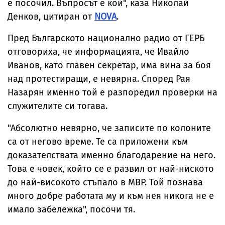
е посочил. Въпросът е кой", каза Николай
Денков, цитиран от
NOVA
.
Пред Българското национално радио от ГЕРБ
отговориха, че информацията, че Ивайло
Иванов, като главен секретар, има вина за боя
над протестиращи, е невярна. Според Рая
Назарян именно той е разпоредил проверки на
служителите си тогава.
"Абсолютно невярно, че записите по колоните
са от негово време. Те са приложени към
доказателствата именно благодарение на него.
Това е човек, който се е развил от най-ниското
до най-високото стъпало в МВР. Той познава
много добре работата му и към нея никога не е
имало забележка", посочи тя.