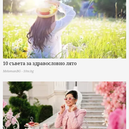
10 съвета за здравословно лято
MelomanBG - 10te.bg