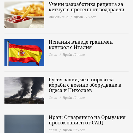
Учени разработиха рецепта за
кетчуп с протеин от водорасли
Любопитно
Преди 11 часа
Испания въведе граничен
контрол с Италия
Свят
Преди 12 часа
Русия заяви, че е поразила
кораби с военно оборудване в
Одеса и Николаев
Свят
Преди 12 часа
Иран: Отварянето на Ормузкия
проток зависи от САЩ
Свят
Преди 13 часа