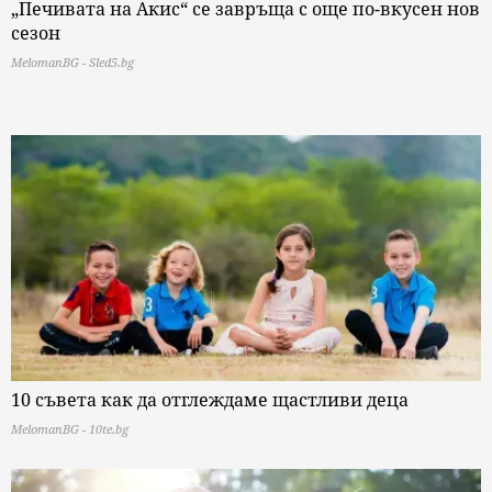
„Печивата на Акис“ се завръща с още по-вкусен нов
сезон
MelomanBG - Sled5.bg
10 съвета как да отглеждаме щастливи деца
MelomanBG - 10te.bg