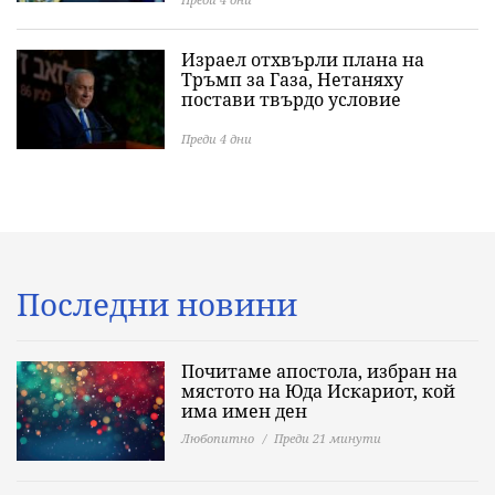
Израел отхвърли плана на
Тръмп за Газа, Нетаняху
постави твърдо условие
Преди 4 дни
Последни новини
Почитаме апостола, избран на
мястото на Юда Искариот, кой
има имен ден
Любопитно
Преди 21 минути