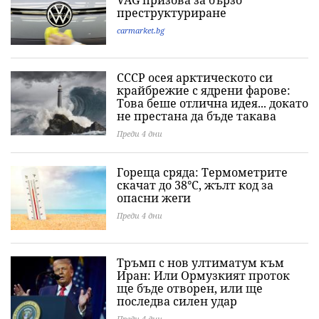
VAG призова за бързо
преструктуриране
carmarket.bg
СССР осея арктическото си
крайбрежие с ядрени фарове:
Това беше отлична идея... докато
не престана да бъде такава
Преди 4 дни
Гореща сряда: Термометрите
скачат до 38°C, жълт код за
опасни жеги
Преди 4 дни
Тръмп с нов ултиматум към
Иран: Или Ормузкият проток
ще бъде отворен, или ще
последва силен удар
Преди 4 дни