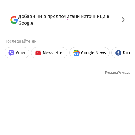
Добави ни в предпочитани източници в
Google
Последвайте ни
Viber
Newsletter
Google News
Faceb