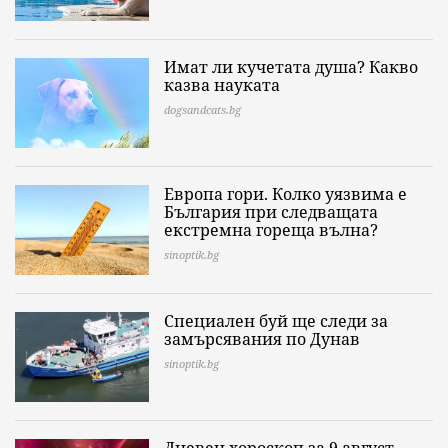
Имат ли кучетата душа? Какво
казва науката
dogsandcats.bg
Европа гори. Колко уязвима е
България при следващата
екстремна гореща вълна?
sinoptik.bg
Специален буй ще следи за
замърсявания по Дунав
sinoptik.bg