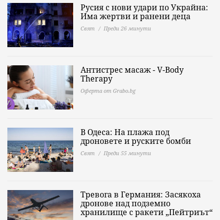
Русия с нови удари по Украйна:
Има жертви и ранени деца
Свят
Преди 26 минути
Антистрес масаж - V-Body
Therapy
Оферта от Grabo.bg
В Одеса: На плажа под
дроновете и руските бомби
Свят
Преди 55 минути
Тревога в Германия: Засякоха
дронове над подземно
хранилище с ракети „Пейтриът“