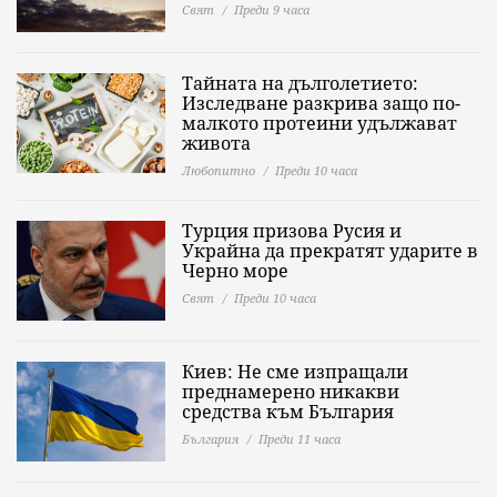
Свят
Преди 9 часа
Тайната на дълголетието:
Изследване разкрива защо по-
малкото протеини удължават
живота
Любопитно
Преди 10 часа
Турция призова Русия и
Украйна да прекратят ударите в
Черно море
Свят
Преди 10 часа
Киев: Не сме изпращали
преднамерено никакви
средства към България
България
Преди 11 часа