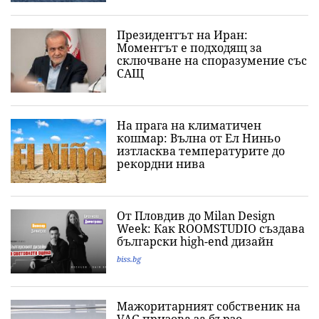
Президентът на Иран:
Моментът е подходящ за
сключване на споразумение със
САЩ
На прага на климатичен
кошмар: Вълна от Ел Ниньо
изтласква температурите до
рекордни нива
От Пловдив до Milan Design
Week: Как ROOMSTUDIO създава
български high-end дизайн
biss.bg
Мажоритарният собственик на