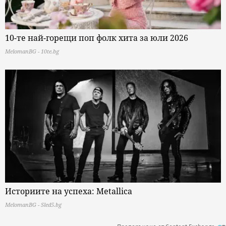
10-те най-горещи поп фолк хита за юли 2026
MelomanBG - 10te.bg
Историите на успеха: Metallica
MelomanBG - Sled5.bg