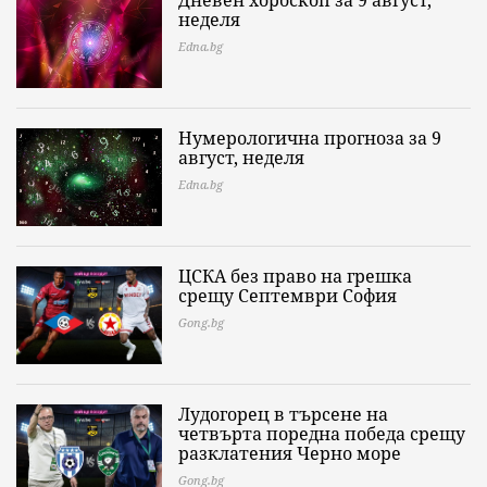
Дневен хороскоп за 9 август,
неделя
Edna.bg
Нумерологична прогноза за 9
август, неделя
Edna.bg
ЦСКА без право на грешка
срещу Септември София
Gong.bg
Лудогорец в търсене на
четвърта поредна победа срещу
разклатения Черно море
Gong.bg