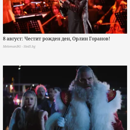
8 август: Честит рожден ден, Орлин Горанов!
MelomanBG - Sled5.bg