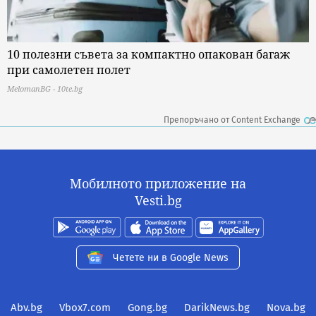
10 полезни съвета за компактно опакован багаж
при самолетен полет
MelomanBG - 10te.bg
Препоръчано от Content Exchange
Мобилното приложение на
Vesti.bg
Четете ни в Google News
Abv.bg
Vbox7.com
Gong.bg
DarikNews.bg
Nova.bg