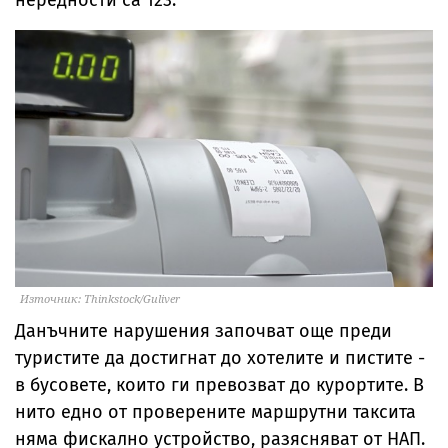
нередности са 123.
Източник: Thinkstock/Guliver
Данъчните нарушения започват още преди
туристите да достигнат до хотелите и пистите -
в бусовете, които ги превозват до курортите. В
нито едно от проверените маршрутни таксита
няма фискално устройство, разясняват от НАП.