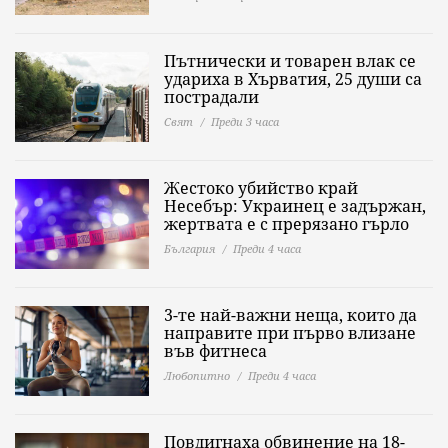
Пътнически и товарен влак се
удариха в Хърватия, 25 души са
пострадали
Свят
Преди 3 часа
Жестоко убийство край
Несебър: Украинец е задържан,
жертвата е с прерязано гърло
България
Преди 4 часа
3-те най-важни неща, които да
направите при първо влизане
във фитнеса
Любопитно
Преди 4 часа
Повдигнаха обвинение на 18-