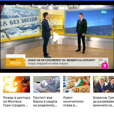
Пожар в центъра
Протест във
Левът
Борисов: Тр
на Монтана:
Варна в защита
окончателно
да развивам
Гори сградата на
на родилката,
отива в
военната си
бивше училище
загубила бебето
историята: Oт
индустрия, в
си дни преди
днес цените на
момента това