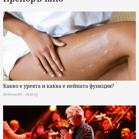
Какво е уреята и каква е нейната функция?
MelomanBG - Sled5.bg