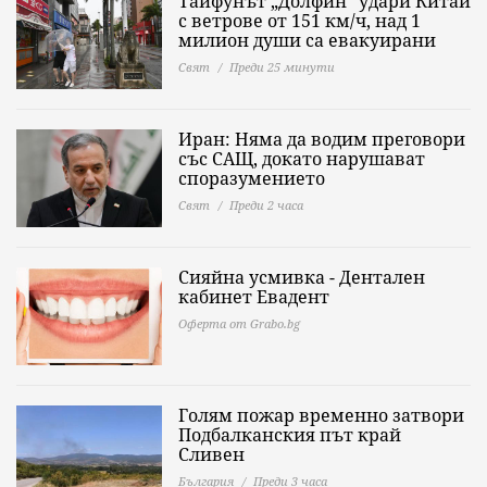
Тайфунът „Долфин“ удари Китай
с ветрове от 151 км/ч, над 1
милион души са евакуирани
Свят
Преди 25 минути
Иран: Няма да водим преговори
със САЩ, докато нарушават
споразумението
Свят
Преди 2 часа
Сияйна усмивка - Дентален
кабинет Евадент
Оферта от Grabo.bg
Голям пожар временно затвори
Подбалканския път край
Сливен
България
Преди 3 часа