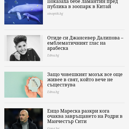
Показаха бебе ламантин пред
публика в зоопарк в Китай
sinoptik.bg
Отиде си Джансевер Далипова –
емблематичният глас на
арабеска
Edna.bg
Защо човешкият мозък все още
живее в свят, който вече не
съществува
Edna.bg
Енцо Мареска разкри кога
очаква завръщането на Родри в
Манчестър Сити
Gong.bg