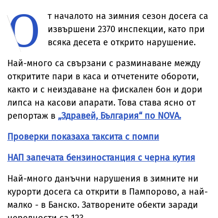
О
раждането
етикетите - само
се прави
в евро
т началото на зимния сезон досега са
извършени 2370 инспекции, като при
всяка десета е открито нарушение.
Най-много са свързани с разминаване между
откритите пари в каса и отчетените обороти,
както и с неиздаване на фискален бон и дори
липса на касови апарати. Това става ясно от
репортаж в
„Здравей, България“ по NOVA.
Проверки показаха таксита с помпи
НАП запечата бензиностанция с черна кутия
Най-много данъчни нарушения в зимните ни
курорти досега са открити в Пампорово, а най-
малко - в Банско. Затворените обекти заради