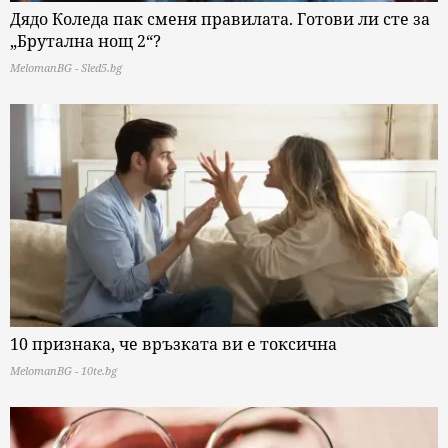
Дядо Коледа пак сменя правилата. Готови ли сте за
„Брутална нощ 2“?
MelomanBG - Sled5.bg
10 признака, че връзката ви е токсична
MelomanBG - 10te.bg