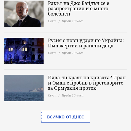
Ракът на Джо Байдън се е
разпространил и е много
болезнен
Свят
Преди 10 часа
Русия с нови удари по Украйна:
Има жертви и ранени деца
Свят
Преди 10 часа
Идва ли краят на кризата? Иран
и Оман с пробив в преговорите
за Ормузкия проток
Свят
Преди 10 часа
ВСИЧКО ОТ ДНЕС