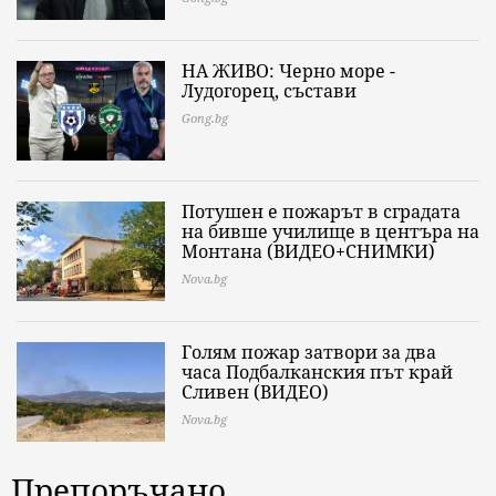
НА ЖИВО: Черно море -
Лудогорец, състави
Gong.bg
Потушен е пожарът в сградата
на бивше училище в центъра на
Монтана (ВИДЕО+СНИМКИ)
Nova.bg
Голям пожар затвори за два
часа Подбалканския път край
Сливен (ВИДЕО)
Nova.bg
Препоръчано