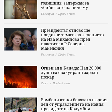
годишния, задържан за
убийството на чичо му
България
Преди 5 часа
Президентът отново ще
повдигне темата за лечението
на Ива Михайлова пред
властите в Р Северна
Македония
България
Преди 5 часа
Огнен ад в Канада: Над 20 000
души са евакуирани заради
пожар
Свят
Преди 6 часа
Бомбени атаки белязаха първия
ден от управлението на новия
президент на Колумбия