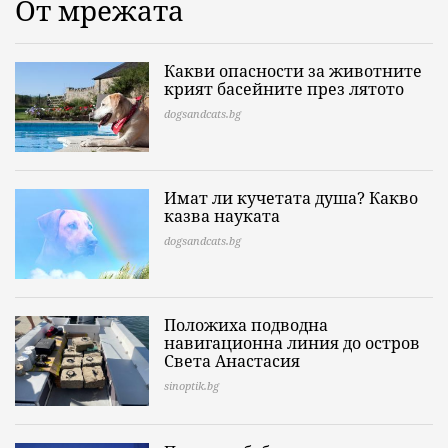
От мрежата
Какви опасности за животните
крият басейните през лятото
dogsandcats.bg
Имат ли кучетата душа? Какво
казва науката
dogsandcats.bg
Положиха подводна
навигационна линия до остров
Света Анастасия
sinoptik.bg