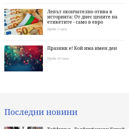
Левът окончателно отива в
историята: Oт днес цените на
етикетите - само в евро
Преди 5 часа
Празник е! Кой има имен ден
Преди 10 часа
Последни новини