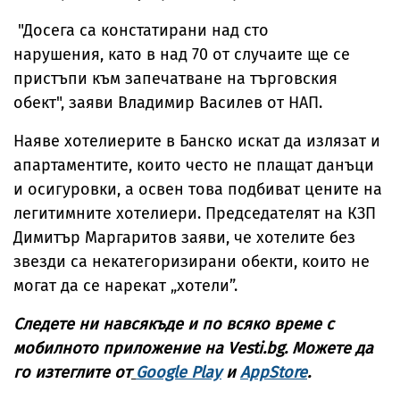
"Досега са констатирани над сто
нарушения, като в над 70 от случаите ще се
пристъпи към запечатване на търговския
обект", заяви Владимир Василев от НАП.
Наяве хотелиерите в Банско искат да излязат и
апартаментите, които често не плащат данъци
и осигуровки, а освен това подбиват цените на
легитимните хотелиери. Председателят на КЗП
Димитър Маргаритов заяви, че хотелите без
звезди са некатегоризирани обекти, които не
могат да се нарекат „хотели”.
Следете ни навсякъде и по всяко време с
мобилното приложение на Vesti.bg. Можете да
го изтеглите от
Google Play
и
AppStore
.