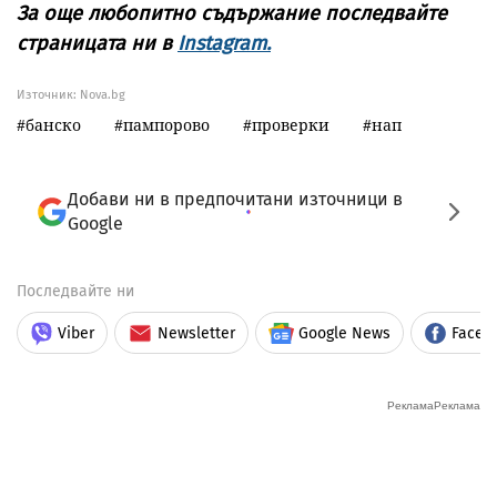
За още любопитно съдържание последвайте
страницата ни в
Instagram.
Източник:
Nova.bg
банско
пампорово
проверки
нап
Добави ни в предпочитани източници в
Google
Последвайте ни
Viber
Newsletter
Google News
Faceb