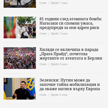
Свят
Преди 7 часа
81 години след атомната бомба:
Нагасаки си спомни ужаса,
предупреди за нов ядрен риск
Свят
Преди 7 часа
Хиляди се включиха в парада
„Прага Прайд“, почетоха
жертвите от атентата в Берлин
Свят
Преди 8 часа
Зеленски: Путин може да
започне тайна мобилизация и
да окаже натиск върху Европа
Свят
Преди 9 часа