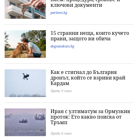
ключови документи
pariteni.bg
15 странни неща, които кучето
прави, защото ви обича
dogsandcats.bg
Как е стигнал до България
дронът, който се взриви край
Кардам
Преди 9 часа
Иран с ултиматум за Ормузкия
проток: Ето какво поиска от
Тръмп
Преди 8 часа