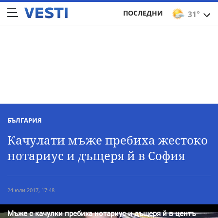
ПОСЛЕДНИ
31°
БЪЛГАРИЯ
Качулати мъже пребиха жестоко
нотариус и дъщеря й в София
24 юли 2017, 17:48