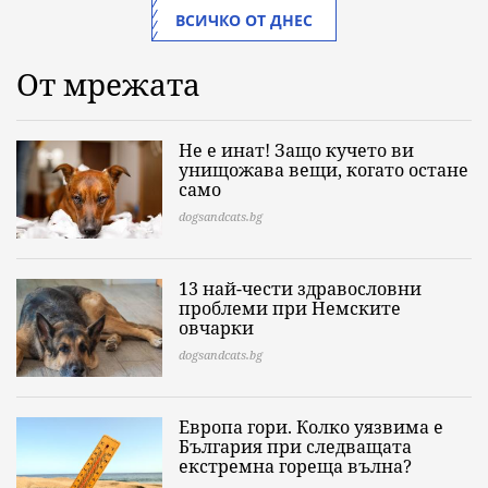
ВСИЧКО ОТ ДНЕС
От мрежата
Не е инат! Защо кучето ви
унищожава вещи, когато остане
само
dogsandcats.bg
13 най-чести здравословни
проблеми при Немските
овчарки
dogsandcats.bg
Европа гори. Колко уязвима е
България при следващата
екстремна гореща вълна?