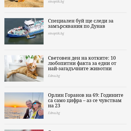
sinoptik.bg
Специален буй ще следи за
замърсявания по Дунав
sinoptik.bg
Световен ден на котките: 10
любопитни факта за едни от
най-загадъчните животни
Edna.bg
Орлин Горанов на 69: Годините
са само цифра – аз се чувствам
на 23
Edna.bg