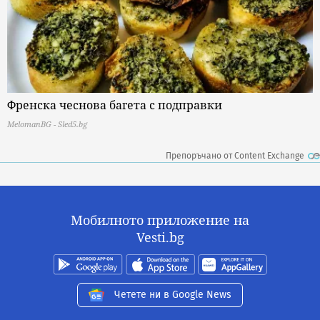
Френска чеснова багета с подправки
MelomanBG - Sled5.bg
Препоръчано от Content Exchange
Мобилното приложение на
Vesti.bg
Четете ни в Google News