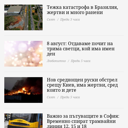
Тежка катастрофа в Бразилия,
жертви и много ранени
Свят
Преди 3 часа
8 август: Отдаваме почит на
трима светци, кой има имен
ден
Любопитно
Преди 5 часа
Нов среднощен руски обстрел
срещу Киев, има жертви, сред
които и дете
Свят
Преди 5 часа
Важно за пътуващите в София:
Временно спират трамвайни
линии 12, 15 и 18