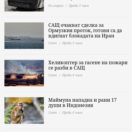
България
Преди 5 часа
САЩ очакват сделка за
Ормузкия проток, готови са да
вдигнат блокадата на Иран
Свят
Преди 5 часа
Хеликоптер за гасене на пожари
се разби в САЩ
Свят
Преди 6 часа
Маймуна нападна и рани 17
души в Индонезия
Свят
Преди 6 часа