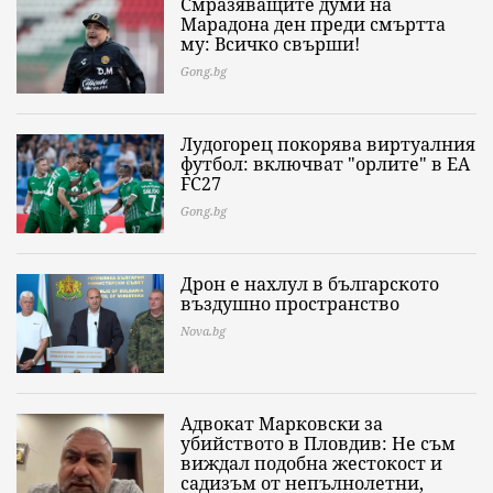
Смразяващите думи на
Марадона ден преди смъртта
му: Всичко свърши!
Gong.bg
Лудогорец покорява виртуалния
футбол: включват "орлите" в EA
FC27
Gong.bg
Дрон е нахлул в българското
въздушно пространство
Nova.bg
Адвокат Марковски за
убийството в Пловдив: Не съм
виждал подобна жестокост и
садизъм от непълнолетни,