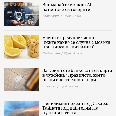
Внимавайте с какви AI
чатботове си говорите
Технологии
Преди 6 часа
Учени с предупреждение:
Вижте какво се случва с мозъка
при липса на витамин C
Любопитно
Преди 6 часа
Загубили сте банковата си карта
в чужбина? Правилото, което
ще ви спести много пари
България
Преди 6 часа
Невидимият океан под Сахара:
Тайната под най-голямата
пустиня в света