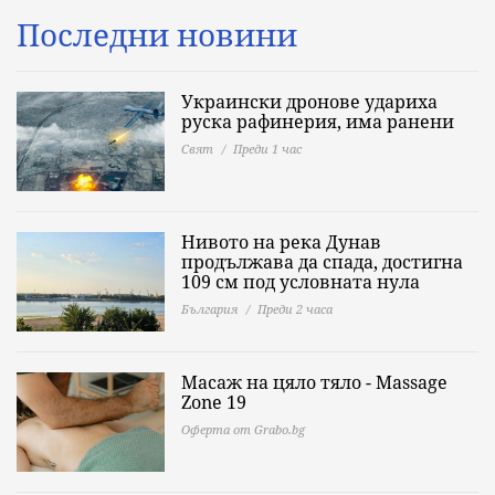
Последни новини
Украински дронове удариха
руска рафинерия, има ранени
Свят
Преди 1 час
Нивото на река Дунав
продължава да спада, достигна
109 см под условната нула
България
Преди 2 часа
Масаж на цяло тяло - Massage
Zone 19
Оферта от Grabo.bg