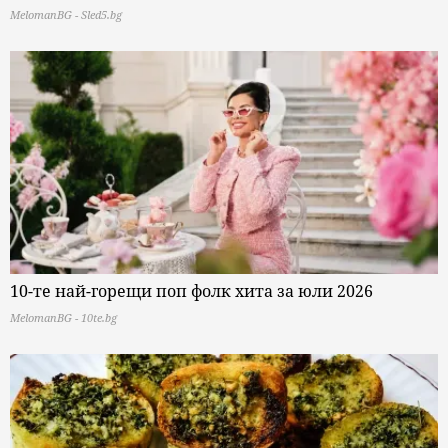
MelomanBG - Sled5.bg
10-те най-горещи поп фолк хита за юли 2026
MelomanBG - 10te.bg