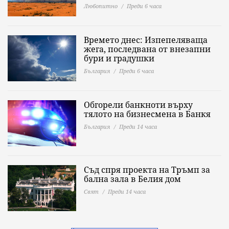
Любопитно
Преди 6 часа
Времето днес: Изпепеляваща
жега, последвана от внезапни
бури и градушки
България
Преди 6 часа
Обгорели банкноти върху
тялото на бизнесмена в Банкя
България
Преди 14 часа
Съд спря проекта на Тръмп за
бална зала в Белия дом
Свят
Преди 14 часа