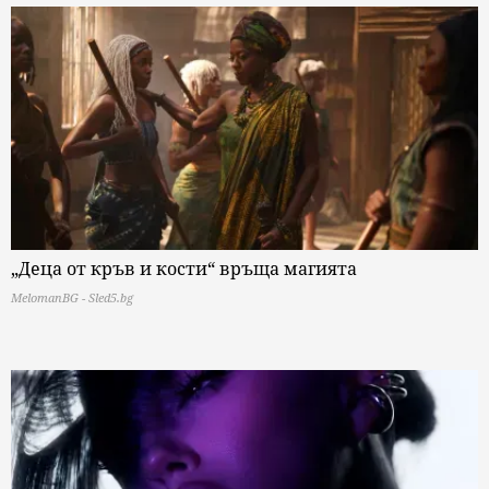
„Деца от кръв и кости“ връща магията
MelomanBG - Sled5.bg