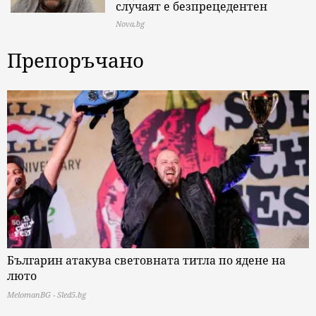
случаят е безпрецедентен
Nova.bg
Препоръчано
Българин атакува световната титла по ядене на
люто
MelomanBG - Sled5.bg