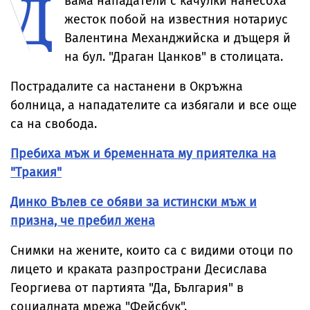
Д
вама нападатели с качулки нанесоха
септември
от
непълнолет
жесток побой на известния нотариус
не съм вижд
Валентина Механджийска и дъщеря й
на бул. "Драган Цанков" в столицата.
Пострадалите са настанени в Окръжна
болница, а нападателите са избягали и все още
са на свобода.
Пребиха мъж и бременната му приятелка на
"Тракия"
Динко Вълев се обяви за истински мъж и
призна, че пребил жена
Снимки на жените, които са с видими отоци по
лицето и краката разпространи Десислава
Георгиева от партията "Да, България" в
социалната мрежа "Фейсбук".