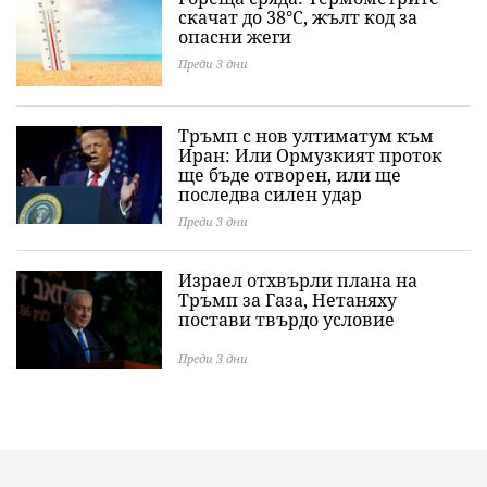
скачат до 38°C, жълт код за
опасни жеги
Преди 3 дни
Тръмп с нов ултиматум към
Иран: Или Ормузкият проток
ще бъде отворен, или ще
последва силен удар
Преди 3 дни
Израел отхвърли плана на
Тръмп за Газа, Нетаняху
постави твърдо условие
Преди 3 дни