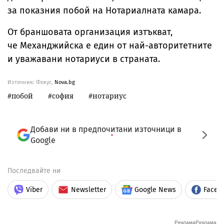
за показния побой на Нотариалната камара.
От браншовата организация изтъкват,
че Механджийска е един от най-авторитетните
и уважавани нотариуси в страната.
Източник:
Фокус,
Nova.bg
побой
софия
нотариус
Добави ни в предпочитани източници в
Google
Последвайте ни
Viber
Newsletter
Google News
Faceb