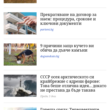
Прекратяване на договор за
наем: процедура, срокове и
ключови документи
pariteni.bg
9 причини защо кучето ви
обича да дъвче камъни
dogsandcats.bg
СССР осея арктическото си
крайбрежие с ядрени фарове:
Това беше отлична идея... докато
не престана да бъде такава
Преди 3 дни
Гореща сряда: Термометрите