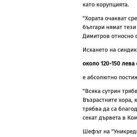
като корупцията.
"Хората очакват ср
българи нямат тези
Димитров относно 
Искането на синдик
около 120-150 лева
е абсолютно пости
"Всяка сутрин трябв
Възрастните хора, 
трябва да са благо
секат дървета в Ко
Шефът на "Уникреди