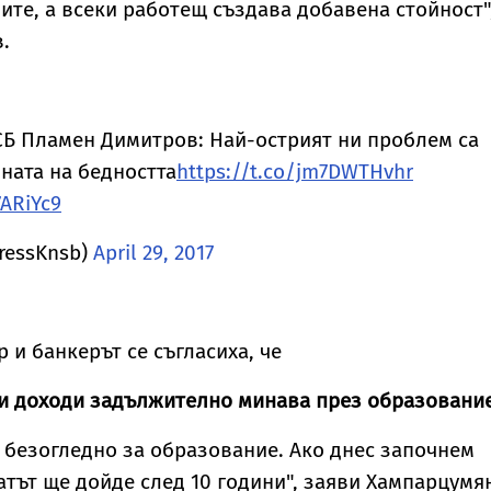
те, а всеки работещ създава добавена стойност"
.
СБ Пламен Димитров: Най-острият ни проблем са
ната на бедността
https://t.co/jm7DWTHvhr
7ARiYc9
ressKnsb)
April 29, 2017
 и банкерът се съгласиха, че
ки доходи задължително минава през образование
и безогледно за образование. Ако днес започнем
атът ще дойде след 10 години", заяви Хампарцумя