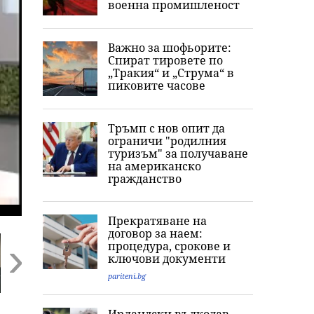
военна промишленост
Важно за шофьорите:
Спират тировете по
„Тракия“ и „Струма“ в
пиковите часове
Тръмп с нов опит да
ограничи "родилния
туризъм" за получаване
на американско
гражданство
Прекратяване на
договор за наем:
процедура, срокове и
ключови документи
pariteni.bg
Next
Румен Радев:
„Няма лоши кучета,
Ужас, деца се