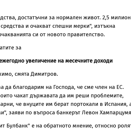
едства, достатъчни за нормален живот. 2,5 милион
 средства и очакват спешни мерки", изтъкна
очакванията си от новото правителство.
атите за
 ежегодно увеличение на месечните доходи
жимо, смята Димитров.
а да благодарим на Господа, че сме член на ЕС.
които чакат държавата да им реши проблемите,
дарни, че внуците им берат портокали в Испания, 
ми", заяви по въпроса банкерът Левон Хампарцумя
т Булбанк" е на обратното мнение, относно роля