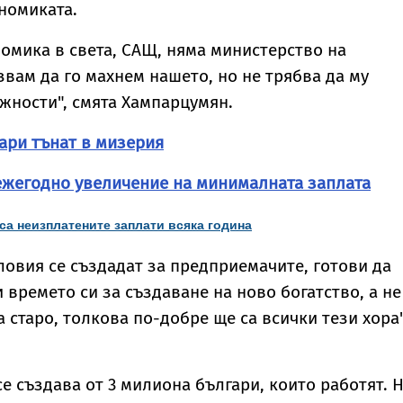
номиката.
омика в света, САЩ, няма министерство на
звам да го махнем нашето, но не трябва да му
жности", смята Хампарцумян.
ари тънат в мизерия
ежегодно увеличение на минималната заплата
 са неизплатените заплати всяка година
ловия се създадат за предприемачите, готови да
 времето си за създаване на ново богатство, а не
 старо, толкова по-добре ще са всички тези хора"
е създава от 3 милиона българи, които работят. 