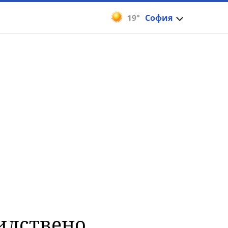
19°
София
силствено