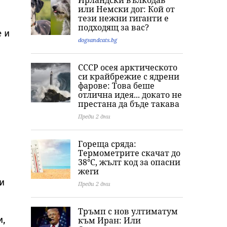
Ирландски вълкодав
Безценно
има хора, които ги
гаврили с
или Немски дог: Кой от
свидетелство за
третират като
жертвата, мом
тези нежни гиганти е
борбите на
играчки“:
примамило уб
подходящ за вас?
македонските
Треньорът и
в Пловдив
 и
българи
зоопсихолог
dogsandcats.bg
Александър
Георгиев
СССР осея арктическото
специално за
си крайбрежие с ядрени
Vesti.bg
фарове: Това беше
отлична идея... докато не
престана да бъде такава
Преди 2 дни
Гореща сряда:
Термометрите скачат до
38°C, жълт код за опасни
жеги
и
Преди 2 дни
Тръмп с нов ултиматум
и,
към Иран: Или