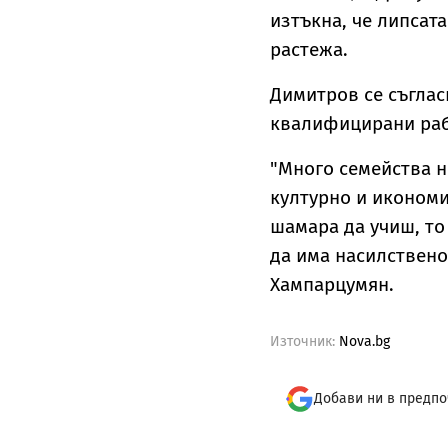
изтъкна, че липсат
растежа.
Димитров се съгласи
квалифицирани ра
"Много семейства н
културно и икономи
шамара да учиш, то 
да има насилствено
Хампарцумян.
Източник:
Nova.bg
Добави ни в предпо