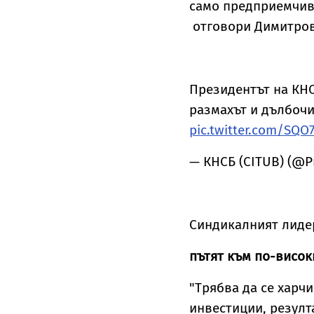
само предприемчиви
отговори Димитров
Президентът на КН
размахът и дълбочи
pic.twitter.com/SQO
— КНСБ (CITUB) (@P
Синдикалният лидер
пътят към по-висо
"Трябва да се харч
инвестиции, резулт