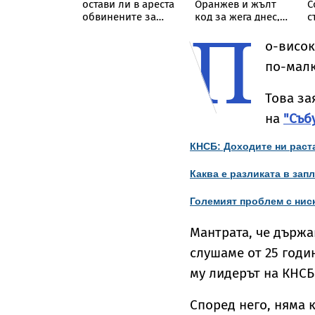
ли с
остави ли в ареста
Оранжев и жълт
С
ата, момиче
обвинените за
код за жега днес,
с
П
мило убития
производство и
вижте къде ще
вдив
разпространение
бъде най-горещо
о-висок
на фентанил
по-мал
Това за
на
"Съб
КНСБ: Доходите ни раста
Каква е разликата в зап
Големият проблем с нис
Мантрата, че държа
слушаме от 25 годи
му лидерът на КНС
Според него, няма к