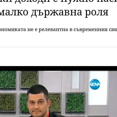
-малкo държавна роля
номиката не е релевантна в съвременния свя