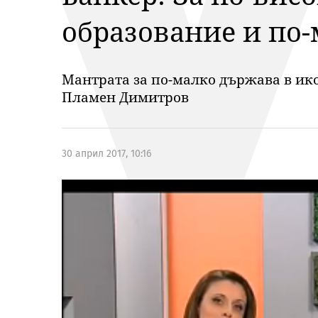
образование и по
Мантрата за по-малко държава в ико
Пламен Димитров
30 април 2017, 10:16