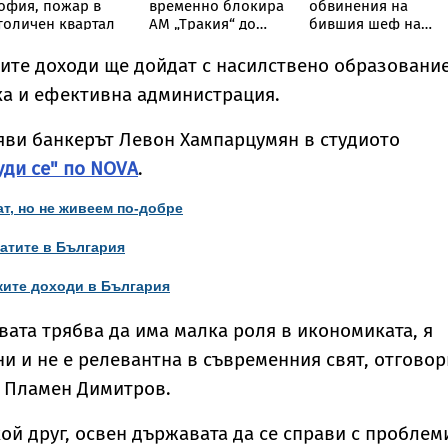
офия, пожар в
временно блокира
обвинения на
толичен квартал
АМ „Тракия“ до
бившия шеф на
отбивката за
ВиК-Бургас
Велинград
ите доходи ще дойдат с насилствено образование
ка и ефективна администрация.
яви банкерът Левон Хампарцумян в студиото
уди се" по NOVA
.
т, но не живеем по-добре
латите в България
ките доходи в България
вата трябва да има малка роля в икономиката, я
ни и не е релевантна в съвременния свят, отговор
Б Пламен Димитров.
ой друг, освен държавата да се справи с проблем