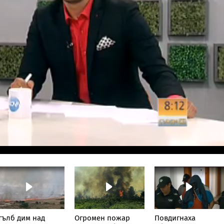
тълб дим над
Огромен пожар
Повдигнаха