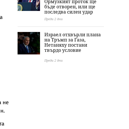
Ормузкият проток ще
бъде отворен, или ще
последва силен удар
а
Преди 2 дни
Израел отхвърли плана
на Тръмп за Газа,
Нетаняху постави
твърдо условие
Преди 2 дни
а не
н.
та