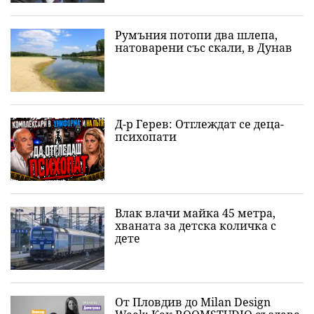
Румъния потопи два шлепа,
натоварени със скали, в Дунав
Д-р Герев: Отглеждат се деца-
психопати
Влак влачи майка 45 метра,
хваната за детска количка с
дете
От Пловдив до Milan Design