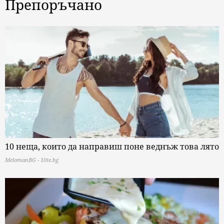
Препоръчано
10 неща, които да направиш поне веднъж това лято
MelomanBG - 10te.bg