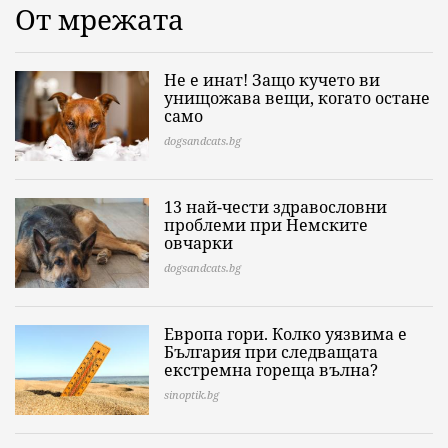
От мрежата
Не е инат! Защо кучето ви
унищожава вещи, когато остане
само
dogsandcats.bg
13 най-чести здравословни
проблеми при Немските
овчарки
dogsandcats.bg
Европа гори. Колко уязвима е
България при следващата
екстремна гореща вълна?
sinoptik.bg