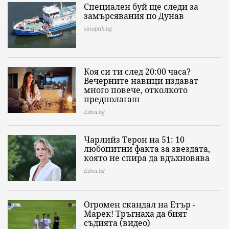
Специален буй ще следи за
замърсявания по Дунав
sinoptik.bg
Коя си ти след 20:00 часа?
Вечерните навици издават
много повече, отколкото
предполагаш
Edna.bg
Чарлийз Терон на 51: 10
любопитни факта за звездата,
която не спира да вдъхновява
Edna.bg
Огромен скандал на Етър -
Марек! Тръгнаха да бият
съдията (видео)