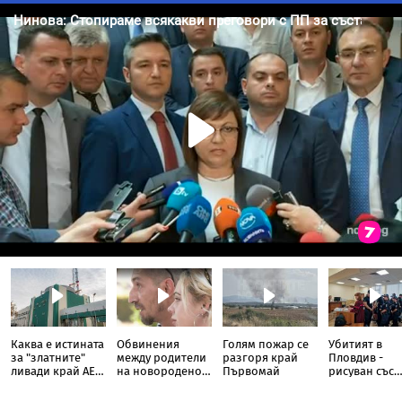
Каква е истината
Обвинения
Голям пожар се
Убитият в
за "златните"
между родители
разгоря край
Пловдив -
ливади край АЕЦ
на новородено и
Първомай
рисуван със
"Козлодуй"
болница в
свастики, с
София
обръснати