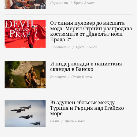
Парите ни
Преди 5 часа
От синия пуловер до висшата
мода: Мерил Стрийп разпродава
костюмите от „Дяволът носи
Прада 2“
Любопитно
Преди 6 часа
И нидерландци в нацисткия
скандал в Банско
България
Преди 6 часа
Въздушен сблъсък между
Турция и Гърция над Егейско
море
Свят
Преди 6 часа