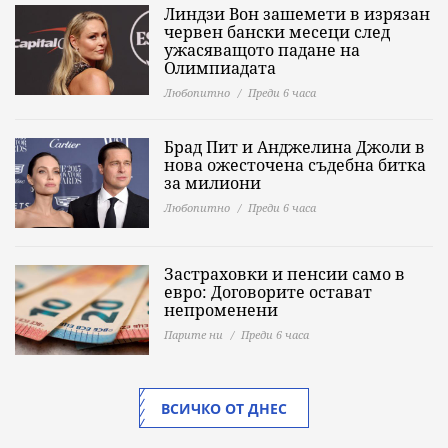
Линдзи Вон зашемети в изрязан
червен бански месеци след
ужасяващото падане на
Олимпиадата
Любопитно
Преди 6 часа
Брад Пит и Анджелина Джоли в
нова ожесточена съдебна битка
за милиони
Любопитно
Преди 6 часа
Застраховки и пенсии само в
евро: Договорите остават
непроменени
Парите ни
Преди 6 часа
ВСИЧКО ОТ ДНЕС