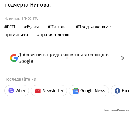
подчерта Нинова.
Източник:
БГНЕС, БТА
БСП
Русия
Нинова
Продължаваме
промяната
правителство
Добави ни в предпочитани източници в
Google
Последвайте ни
Viber
Newsletter
Google News
Faceb