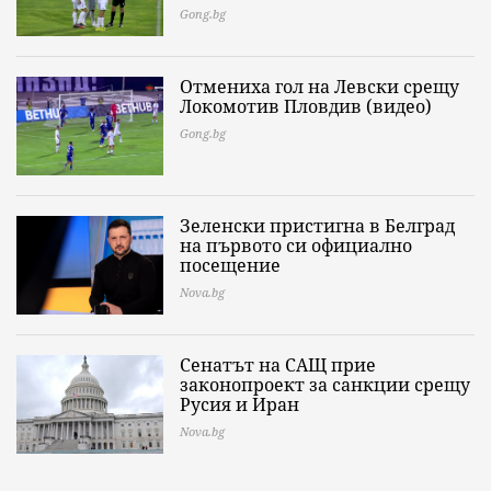
Gong.bg
Отмениха гол на Левски срещу
Локомотив Пловдив (видео)
Gong.bg
Зеленски пристигна в Белград
на първото си официално
посещение
Nova.bg
Сенатът на САЩ прие
законопроект за санкции срещу
Русия и Иран
Nova.bg