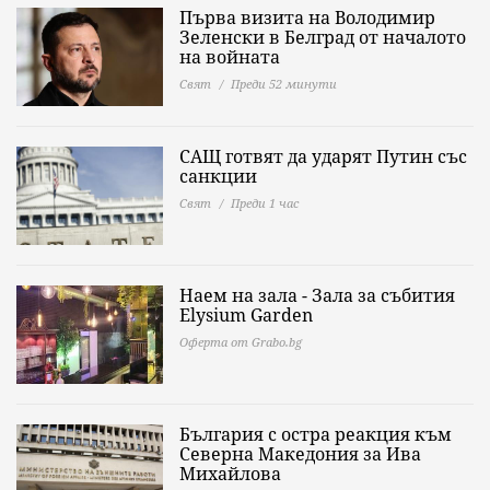
Първа визита на Володимир
Зеленски в Белград от началото
на войната
Свят
Преди 52 минути
САЩ готвят да ударят Путин със
санкции
Свят
Преди 1 час
Наем на зала - Зала за събития
Elysium Garden
Оферта от Grabo.bg
България с остра реакция към
Северна Македония за Ива
Михайлова