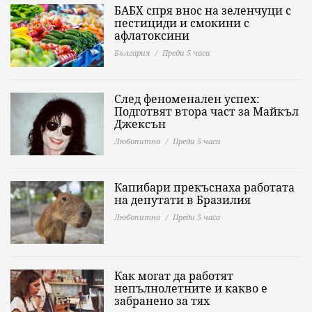
БАБХ спря внос на зеленчуци с
пестициди и смокини с
афлатоксини
България
Преди 5 часа
След феноменален успех:
Подготвят втора част за Майкъл
Джексън
Любопитно
Преди 5 часа
Капибари прекъснаха работата
на депутати в Бразилия
Любопитно
Преди 5 часа
Как могат да работят
непълнолетните и какво е
забранено за тях