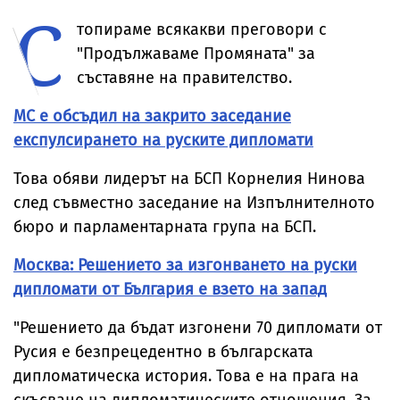
С
вежди, горен
цигари
топираме всякакви преговори с
"Продължаваме Промяната" за
съставяне на правителство.
МС е обсъдил на закрито заседание
експулсирането на руските дипломати
Това обяви лидерът на БСП Корнелия Нинова
след съвместно заседание на Изпълнителното
бюро и парламентарната група на БСП.
Москва: Решението за изгонването на руски
дипломати от България е взето на запад
"Решението да бъдат изгонени 70 дипломати от
Русия е безпрецедентно в българската
дипломатическа история. Това е на прага на