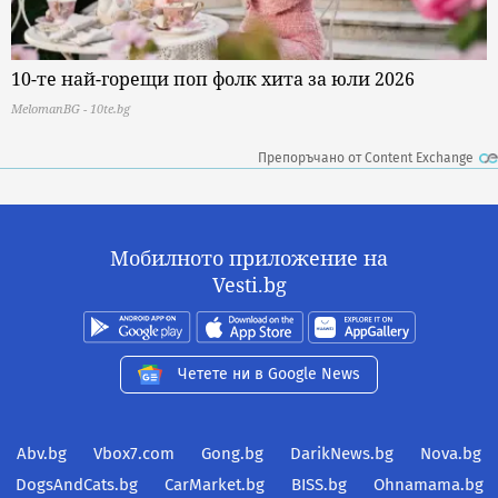
10-те най-горещи поп фолк хита за юли 2026
MelomanBG - 10te.bg
Препоръчано от Content Exchange
Мобилното приложение на
Vesti.bg
Четете ни в Google News
Abv.bg
Vbox7.com
Gong.bg
DarikNews.bg
Nova.bg
DogsAndCats.bg
CarMarket.bg
BISS.bg
Ohnamama.bg