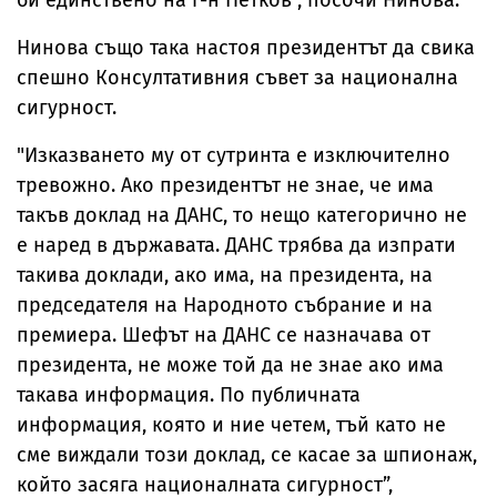
би единствено на г-н Петков", посочи Нинова.
Нинова също така настоя президентът да свика
спешно Консултативния съвет за национална
сигурност.
"Изказването му от сутринта е изключително
тревожно. Ако президентът не знае, че има
такъв доклад на ДАНС, то нещо категорично не
е наред в държавата.
ДАНС трябва да изпрати
такива доклади, ако има, на президента, на
председателя на Народното събрание и на
премиера. Шефът на ДАНС се назначава от
президента, не може той да не знае ако има
такава информация. По публичната
информация, която и ние четем, тъй като не
сме виждали този доклад, се касае за шпионаж,
който засяга националната сигурност
”,