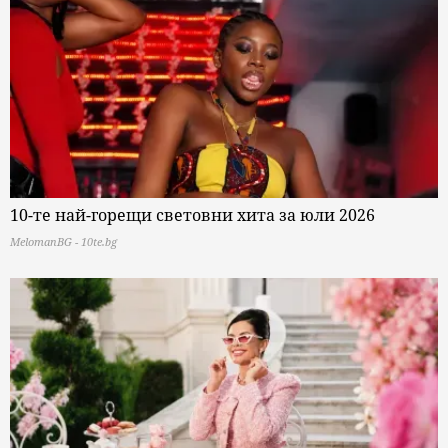
10-те най-горещи световни хита за юли 2026
MelomanBG - 10te.bg