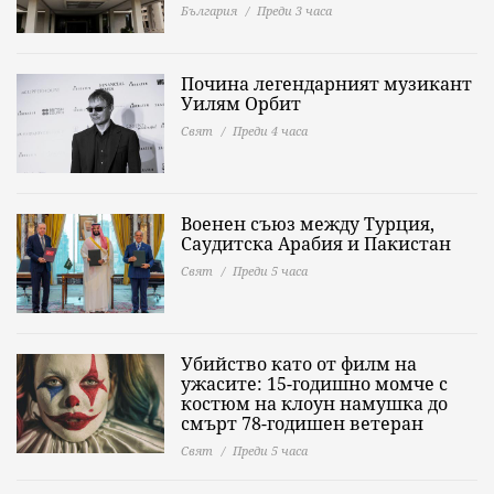
България
Преди 3 часа
Почина легендарният музикант
Уилям Орбит
Свят
Преди 4 часа
Военен съюз между Турция,
Саудитска Арабия и Пакистан
Свят
Преди 5 часа
Убийство като от филм на
ужасите: 15-годишно момче с
костюм на клоун намушка до
смърт 78-годишен ветеран
Свят
Преди 5 часа