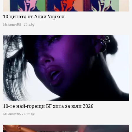
10 цитата от Анди Уорхол
MelomanBG - 10te.bg
10-те най-горещи БГ хита за юли 2026
MelomanBG - 10te.bg