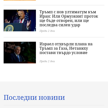
Тръмп с нов ултиматум към
Иран: Или Ормузкият проток
ще бъде отворен, или ще
последва силен удар
Преди 2 дни
Израел отхвърли плана на
Тръмп за Газа, Нетаняху
постави твърдо условие
Преди 2 дни
Последни новини