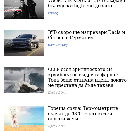
Week: Как ROOMSTUDIO създава
български high-end дизайн
biss.bg
BYD скоро ще изпревари Dacia и
Citroеn в Германия
carmarket.bg
СССР осея арктическото си
крайбрежие с ядрени фарове:
Това беше отлична идея... докато
не престана да бъде такава
Преди 2 дни
Гореща сряда: Термометрите
скачат до 38°C, жълт код за
опасни жеги
Преди 2 дни