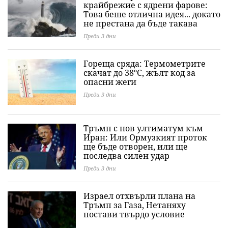
крайбрежие с ядрени фарове:
Това беше отлична идея... докато
не престана да бъде такава
Преди 3 дни
Гореща сряда: Термометрите
скачат до 38°C, жълт код за
опасни жеги
Преди 3 дни
Тръмп с нов ултиматум към
Иран: Или Ормузкият проток
ще бъде отворен, или ще
последва силен удар
Преди 3 дни
Израел отхвърли плана на
Тръмп за Газа, Нетаняху
постави твърдо условие