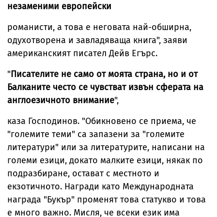
незаменими европейски
романисти, а това е неговата най-обширна,
одухотворена и завладяваща книга", заяви
американският писател Дейв Егърс.
"
Писателите не само от моята страна, но и от
Балканите често се чувстват извън сферата на
англоезичното внимание
",
каза Господинов. "Обикновено се приема, че
"големите теми" са запазени за "големите
литератури" или за литературите, написани на
големи езици, докато малките езици, някак по
подразбиране, остават с местното и
екзотичното. Награди като Международната
награда "Букър" променят това статукво и това
е много важно. Мисля, че всеки език има