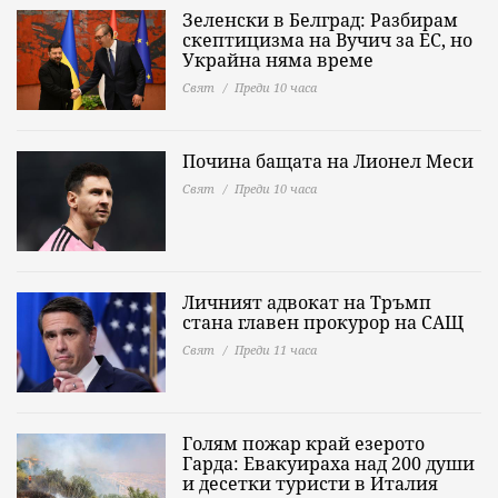
Зеленски в Белград: Разбирам
скептицизма на Вучич за ЕС, но
Украйна няма време
Свят
Преди 10 часа
Почина бащата на Лионел Меси
Свят
Преди 10 часа
Личният адвокат на Тръмп
стана главен прокурор на САЩ
Свят
Преди 11 часа
Голям пожар край езерото
Гарда: Евакуираха над 200 души
и десетки туристи в Италия