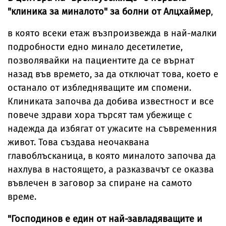
"клиника за миналото" за болни от Алцхаймер
,
в която всеки етаж възпроизвежда в най-малки
подробности едно минало десетилетие,
позволявайки на пациентите да се върнат
назад във времето, за да отключат това, което е
останало от избледняващите им спомени.
Клиниката започва да добива известност и все
повече здрави хора търсят там убежище с
надежда да избягат от ужасите на съвременния
живот. Това създава неочаквана
главоблъсканица, в която миналото започва да
нахлува в настоящето, а разказвачът се оказва
въвлечен в заговор за спиране на самото
време.
"Господинов е един от най-завладяващите и