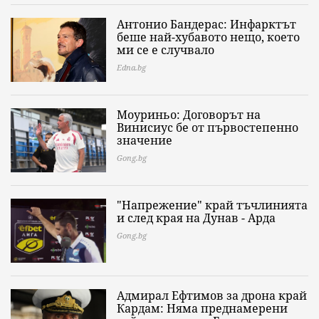
Антонио Бандерас: Инфарктът
беше най-хубавото нещо, което
ми се е случвало
Edna.bg
Моуриньо: Договорът на
Винисиус бе от първостепенно
значение
Gong.bg
"Напрежение" край тъчлинията
и след края на Дунав - Арда
Gong.bg
Адмирал Ефтимов за дрона край
Кардам: Няма преднамерени