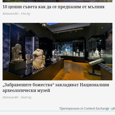
10 ценни съвета как да се предпазим от мълния
MelomanBG - 10te.bg
„Забравените божества“ завладяват Националния
археологически музей
MelomanBG - Sled5.bg
Препоръчано от Content Exchange