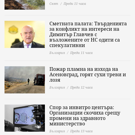
Свят
Преди 11 часа
Сметната палата: Твърденията
за конфликт на интереси на
Димитър Главчев с
възложените от НС одити са
спекулативни
България
Преди 11 часа
Пожар пламна на изхода на
Асеновград, горят сухи треви и
лозя
България
Преди 12 часа
Спор за инвитро центъра:
Организации скочиха срещу
промени на здравното
министерство
България
Преди 13 часа