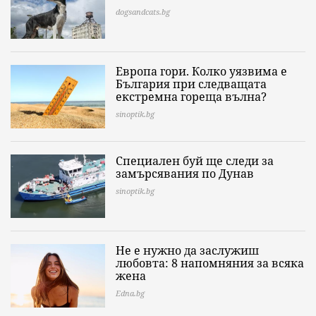
dogsandcats.bg
Европа гори. Колко уязвима е
България при следващата
екстремна гореща вълна?
sinoptik.bg
Специален буй ще следи за
замърсявания по Дунав
sinoptik.bg
Не е нужно да заслужиш
любовта: 8 напомняния за всяка
жена
Edna.bg