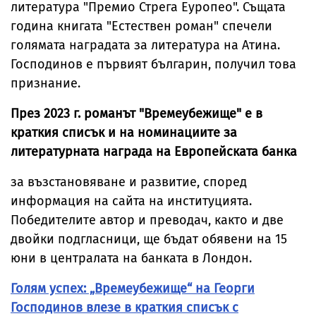
литература "Премио Стрега Еуропео". Същата
година книгата "Естествен роман" спечели
голямата наградата за литература на Атина.
Господинов е първият българин, получил това
признание.
През 2023 г. романът "Времеубежище" е в
краткия списък и на номинациите за
литературната награда на Европейската банка
за възстановяване и развитие, според
информация на сайта на институцията.
Победителите автор и преводач, както и две
двойки подгласници, ще бъдат обявени на 15
юни в централата на банката в Лондон.
Голям успех: „Времеубежище“ на Георги
Господинов влезе в краткия списък с