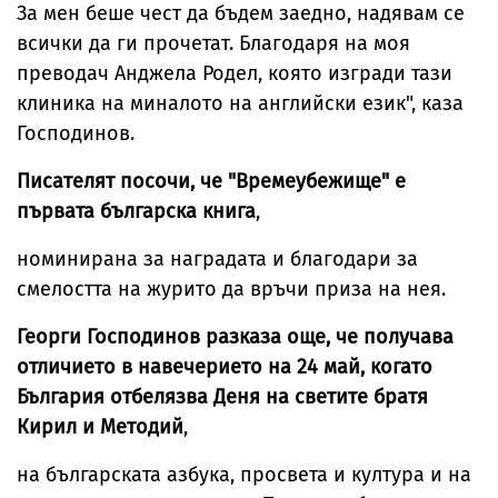
За мен беше чест да бъдем заедно, надявам се
всички да ги прочетат. Благодаря на моя
преводач Анджела Родел, която изгради тази
клиника на миналото на английски език", каза
Господинов.
Писателят посочи, че "Времеубежище" е
първата българска книга
,
номинирана за наградата и благодари за
смелостта на журито да връчи приза на нея.
Георги Господинов разказа още, че получава
отличието в навечерието на 24 май, когато
България отбелязва Деня на светите братя
Кирил и Методий
,
на българската азбука, просвета и култура и на