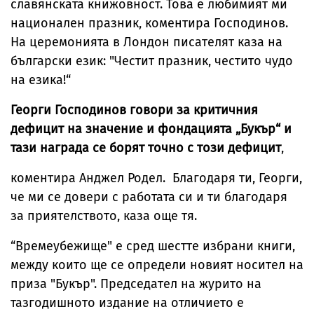
славянската книжовност. Това е любимият ми
национален празник, коментира Господинов.
На церемонията в Лондон писателят каза на
български език: "Честит празник, честито чудо
на езика!“
Георги Господинов говори за критичния
дефицит на значение и фондацията „Букър“ и
тази награда се борят точно с този дефицит
,
коментира Анджел Родел. Благодаря ти, Георги,
че ми се довери с работата си и ти благодаря
за приятелството, каза още тя.
“Времеубежище" е сред шестте избрани книги,
между които ще се определи новият носител на
приза "Букър". Председател на журито на
тазгодишното издание на отличието е