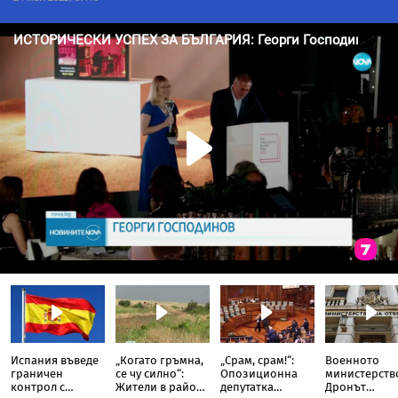
Испания въведе
„Когато гръмна,
„Срам, срам!“:
Военното
граничен
се чу силно“:
Опозиционна
министерств
контрол с
Жители в района
депутатка
Дронът