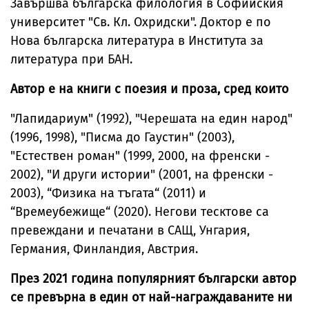
Завършва българска филология в Софийския
университет "Св. Кл. Охридски". Доктор е по
Нова българска литература в Института за
литература при БАН.
Автор е на книги с поезия и проза, сред които
"Лапидариум" (1992), "Черешата на един народ"
(1996, 1998), "Писма до Гаустин" (2003),
"Естествен роман" (1999, 2000, на френски -
2002), "И други истории" (2001, на френски -
2003), “Физика на тъгата“ (2011) и
“Времеубежище“ (2020). Негови тесктове са
превеждани и печатани в САЩ, Унгария,
Германия, Финландия, Австрия.
През 2021 година популярният български автор
се превърна в един от най-награждаваните ни