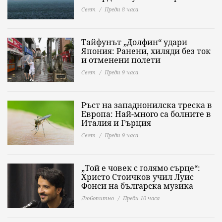
Свят
Преди 8 часа
Тайфунът „Долфин“ удари
Япония: Ранени, хиляди без ток
и отменени полети
Свят
Преди 9 часа
Ръст на западнонилска треска в
Европа: Най-много са болните в
Италия и Гърция
Свят
Преди 9 часа
„Той е човек с голямо сърце“:
Христо Стоичков учил Луис
Фонси на българска музика
Любопитно
Преди 10 часа