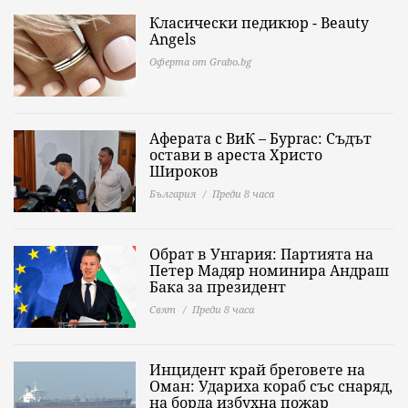
Класически педикюр - Beauty
Angels
Оферта от Grabo.bg
Аферата с ВиК – Бургас: Съдът
остави в ареста Христо
Широков
България
Преди 8 часа
Обрат в Унгария: Партията на
Петер Мадяр номинира Андраш
Бака за президент
Свят
Преди 8 часа
Инцидент край бреговете на
Оман: Удариха кораб със снаряд,
на борда избухна пожар