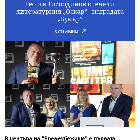
Георги Господинов спечели
литературния „Оскар” - наградата
„Букър”
5 СНИМКИ
В центъра на "Времеубежище" е първата