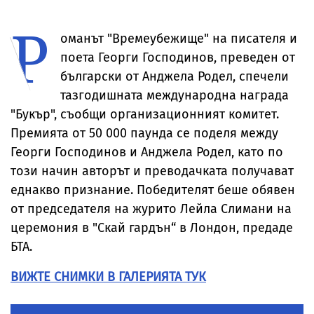
Италия
на Кардам с
замери с яйца
вероятно е
разказ от
премиера на
украински,
Р
мястото на
Косово
инцидентът н
падналия дрон
преднамере
оманът "Времеубежище" на писателя и
поета Георги Господинов, преведен от
български от Анджела Родел, спечели
тазгодишната международна награда
"Букър", съобщи организационният комитет.
Премията от 50 000 паунда се поделя между
Георги Господинов и Анджела Родел, като по
този начин авторът и преводачката получават
еднакво признание. Победителят беше обявен
от председателя на журито Лейла Слимани на
церемония в "Скай гардън“ в Лондон, предаде
БТА.
ВИЖТЕ СНИМКИ В ГАЛЕРИЯТА ТУК