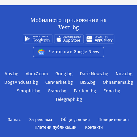
Мобилното приложение на
Vesti.bg
Четете ни в Google News
Abv.bg
Vbox7.com
Gong.bg
DarikNews.bg
Nova.bg
DogsAndCats.bg
CarMarket.bg
BISS.bg
Ohnamama.bg
Sinoptik.bg
Grabo.bg
Pariteni.bg
Edna.bg
Telegraph.bg
За нас
За реклама
Общи условия
Поверителност
Платени публикации
Контакти