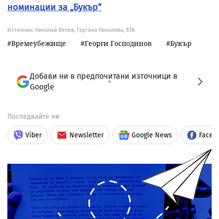
номинации за „Букър“
Източник:
Николай Велев, Гергана Николова, БТА
Времеубежище
Георги Господинов
Букър
Добави ни в предпочитани източници в
Google
Последвайте ни
Viber
Newsletter
Google News
Faceb