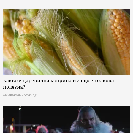
Какво е царевична коприна и защо е толкова
полезна?
MelomanBG - Sled5.bg