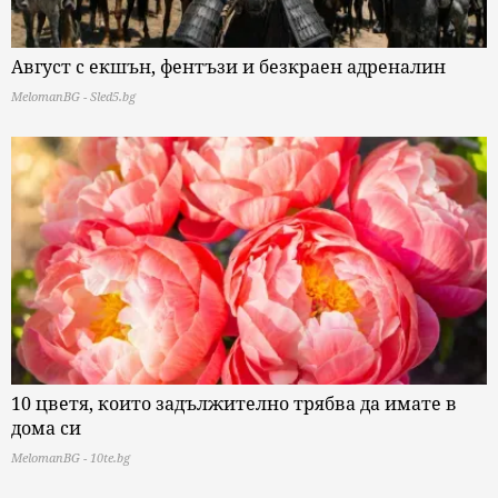
Август с екшън, фентъзи и безкраен адреналин
MelomanBG - Sled5.bg
10 цветя, които задължително трябва да имате в
дома си
MelomanBG - 10te.bg