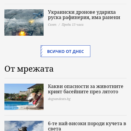
Украински дронове удариха
руска рафинерия, има ранени
Свят
Преди 13 часа
ВСИЧКО ОТ ДНЕС
От мрежата
Какви опасности за животните
крият басейните през лятото
dogsandcats.bg
6-те най-високи породи кучета в
света