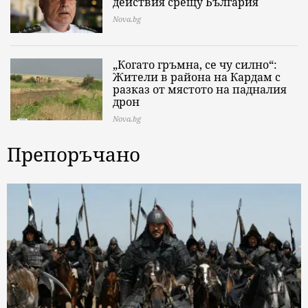
действия срещу България
Nova.bg
„Когато гръмна, се чу силно“:
Жители в района на Кардам с
разказ от мястото на падналия
дрон
Nova.bg
Препоръчано