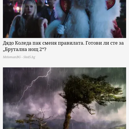
Дядо Коледа пак сменя правилата. Готови ли сте за
„Брутална нощ 2“?
MelomanBG - Sled5.bg