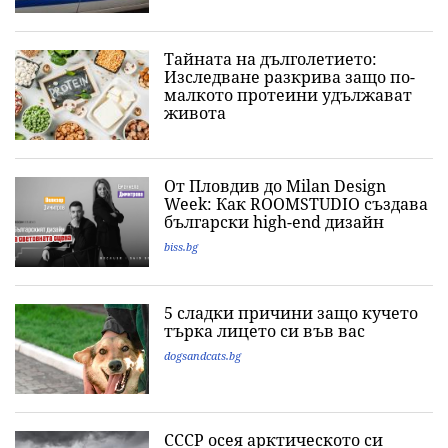
Тайната на дълголетието:
Изследване разкрива защо по-
малкото протеини удължават
живота
От Пловдив до Milan Design
Week: Как ROOMSTUDIO създава
български high-end дизайн
biss.bg
5 сладки причини защо кучето
търка лицето си във вас
dogsandcats.bg
СССР осея арктическото си