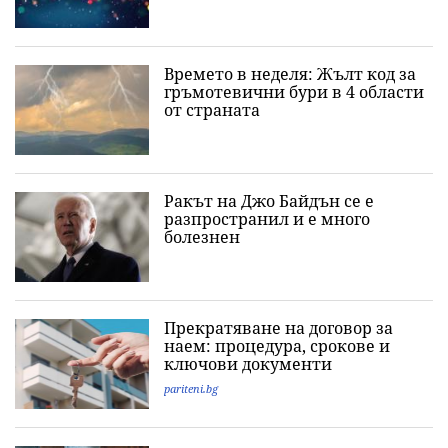
Времето в неделя: Жълт код за
гръмотевични бури в 4 области
от страната
Ракът на Джо Байдън се е
разпространил и е много
болезнен
Прекратяване на договор за
наем: процедура, срокове и
ключови документи
pariteni.bg