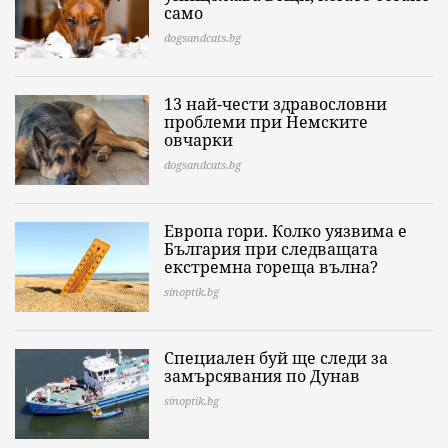
само
dogsandcats.bg
13 най-чести здравословни
проблеми при Немските
овчарки
dogsandcats.bg
Европа гори. Колко уязвима е
България при следващата
екстремна гореща вълна?
sinoptik.bg
Специален буй ще следи за
замърсявания по Дунав
sinoptik.bg