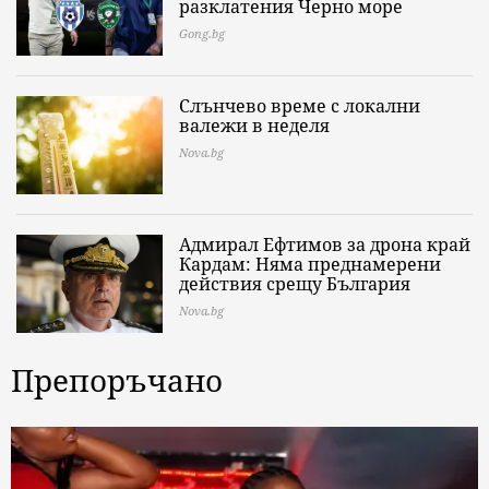
разклатения Черно море
Gong.bg
Слънчево време с локални
валежи в неделя
Nova.bg
Адмирал Ефтимов за дрона край
Кардам: Няма преднамерени
действия срещу България
Nova.bg
Препоръчано