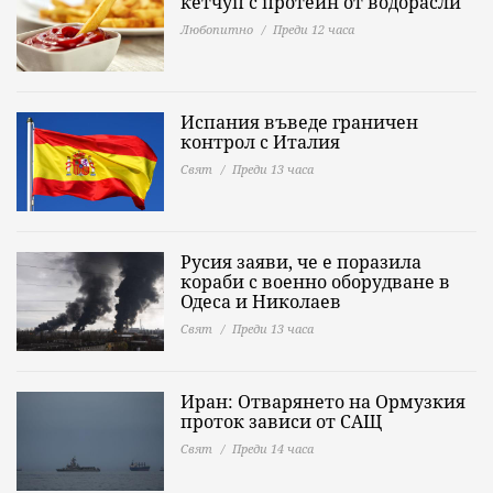
кетчуп с протеин от водорасли
Любопитно
Преди 12 часа
Испания въведе граничен
контрол с Италия
Свят
Преди 13 часа
Русия заяви, че е поразила
кораби с военно оборудване в
Одеса и Николаев
Свят
Преди 13 часа
Иран: Отварянето на Ормузкия
проток зависи от САЩ
Свят
Преди 14 часа