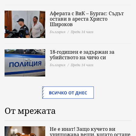
Аферата с ВиК – Бургас: Съдът
остави в ареста Христо
Широков
България
Преди 14 часа
18-годишен е задържан за
убийството на чичо си
България
Преди 14 часа
ВСИЧКО ОТ ДНЕС
От мрежата
Не е инат! Защо кучето ви
унищожава вещи, когато остане