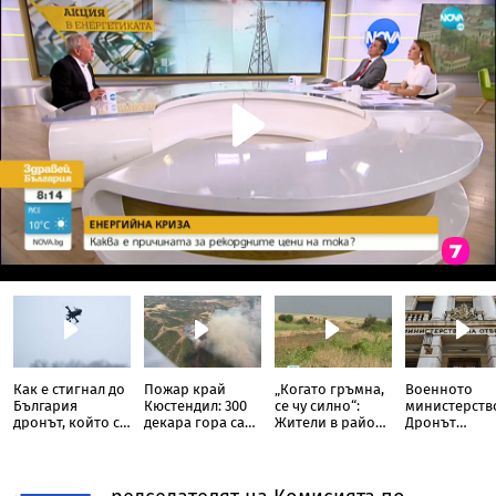
Как е стигнал до
Пожар край
„Когато гръмна,
Военното
България
Кюстендил: 300
се чу силно“:
министерств
дронът, който се
декара гора са
Жители в района
Дронът
взриви край
изпепелени,
на Кардам с
вероятно е
Кардам
огънят тръгна
разказ от
украински,
към село
мястото на
инцидентът н
падналия дрон
преднамере