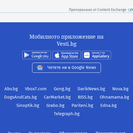
Препоръчано от Content Exchange
Мобилното приложение на
Vesti.bg
Четете ни в Google News
Abv.bg
Vbox7.com
Gong.bg
DarikNews.bg
Nova.bg
DogsAndCats.bg
CarMarket.bg
BISS.bg
Ohnamama.bg
Sinoptik.bg
Grabo.bg
Pariteni.bg
Edna.bg
Telegraph.bg