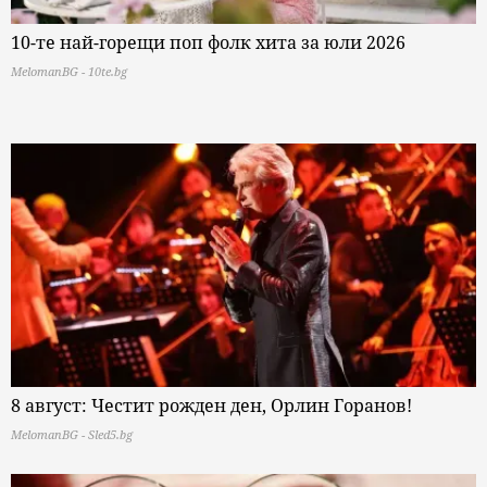
10-те най-горещи поп фолк хита за юли 2026
MelomanBG - 10te.bg
8 август: Честит рожден ден, Орлин Горанов!
MelomanBG - Sled5.bg