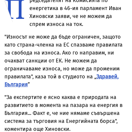
П
редседателят на Комисията по
енергетика в 46-ия парламент Иван
Хиновски заяви, че не можем да
спрем износа на ток.
"Износът не може да бъде ограничен, защото
като страна-членка на ЕС спазваме правилата
за свобода на износа. Ако го направим, ни
очакват санкции от ЕК. Не можем да
ограничаваме износа, но може да променим
правилата", каза той в студиото на „
Здравей,
България
”
"За експертите е ясно каква е природата на
развитието в момента на пазара на енергия в
България... Факт е, че ние нямаме съвършена
система за търговия на Енергийната борса",
коментира още Хиновски.