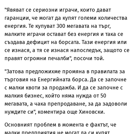
"Явяват се сериозни играчи, които дават
гаранции, че могат да купят големи количества
енергия. Те купуват 300 мегавата на търг,
малките играчи остават без енергия и така се
създава дефицит на борсата. Тази енергия или
се изнася, а тя се изнася напоследък, защото се
правят огромни печалби", посочи той.
"Затова предложихме промяна в правилата за
търговия на Енергийната борса. Да се започне
с малки квоти за продажба. И да се започне с
малкия бизнес, който няма нужда от 50
мегавата, а чака препродаване, за да задоволи
нуждите си", коментира още Хиновски.
Основният проблем в момента е фактът, че
малки предприятия не могат да си купят