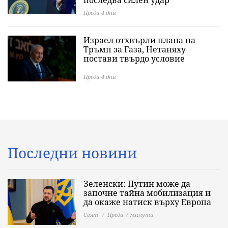
последва силен удар
Преди 4 дни
Израел отхвърли плана на
Тръмп за Газа, Нетаняху
постави твърдо условие
Преди 4 дни
Последни новини
Зеленски: Путин може да
започне тайна мобилизация и
да окаже натиск върху Европа
Свят
Преди 7 минути