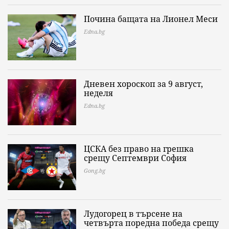
Почина бащата на Лионел Меси
Edna.bg
Дневен хороскоп за 9 август,
неделя
Edna.bg
ЦСКА без право на грешка
срещу Септември София
Gong.bg
Лудогорец в търсене на
четвърта поредна победа срещу