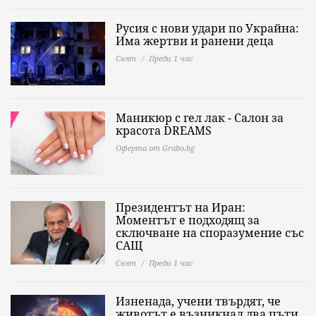
Русия с нови удари по Украйна:
Има жертви и ранени деца
Свят
Преди 1 час
Маникюр с гел лак - Салон за
красота DREAMS
Оферта от Grabo.bg
Президентът на Иран:
Моментът е подходящ за
сключване на споразумение със
САЩ
Свят
Преди 1 час
Изненада, учени твърдят, че
животът е възникнал два пъти