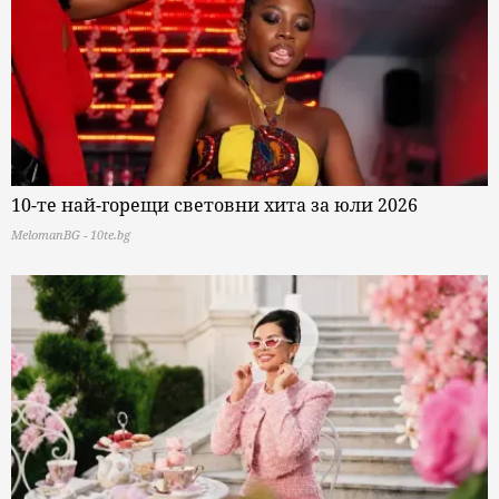
10-те най-горещи световни хита за юли 2026
MelomanBG - 10te.bg