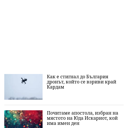
Как е стигнал до България
дронът, който се взриви край
Кардам
Почитаме апостола, избран на
мястото на Юда Искариот, кой
има имен ден