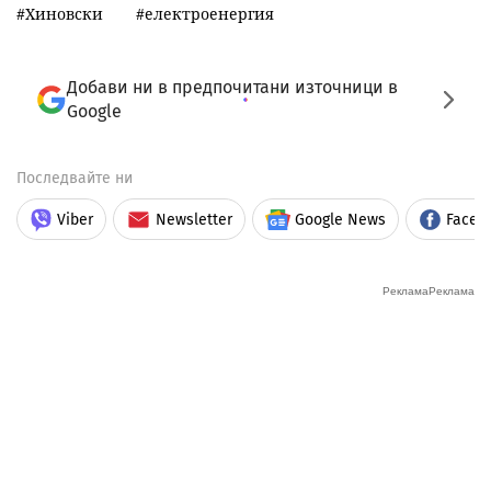
Хиновски
електроенергия
Добави ни в предпочитани източници в
Google
Последвайте ни
Viber
Newsletter
Google News
Faceb