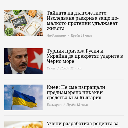
Тайната на дълголетието:
Изследване разкрива защо по-
малкото протеини удължават
живота
Любопитно
Преди 11 часа
Турция призова Русия и
Украйна да прекратят ударите в
Черно море
Свят
Преди 11 часа
Киев: Не сме изпращали
преднамерено никакви
средства към България
България
Преди 12 часа
Учени разработиха рецепта за