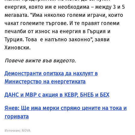
енергия, която им е необходима – между 3 и 5
мегавата. "Има няколко големи играчи, които
чакат големите търгове. И те правят големи
печалби от износ на енергия в Гърция и
Турция. Това е напълно законно", заяви
Хиновски.
Повече вижте във видеото.
Демонстранти опитаха да нахлуят в
Министерство на енергетиката
ДАНС и МВР с акция в КЕВР, БНЕБ и БЕХ
Янев: Ще има мерки спрямо цените на тока и
горивата
Източник:
NOVA