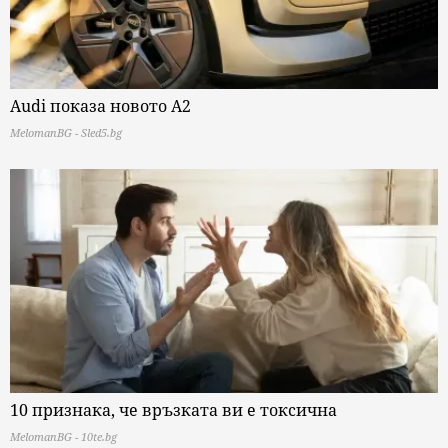
Audi показа новото A2
MelomanBG - Sled5.bg
10 признака, че връзката ви е токсична
MelomanBG - 10te.bg