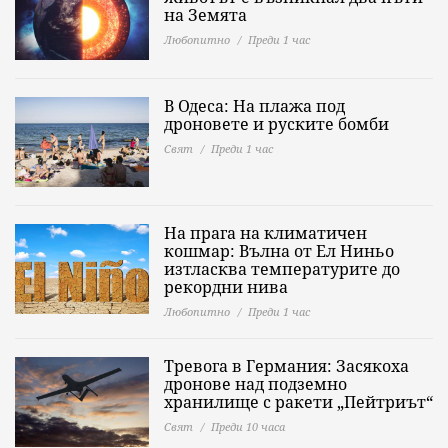
на Земята
Любопитно
Преди 1 час
В Одеса: На плажа под
дроновете и руските бомби
Свят
Преди 1 час
На прага на климатичен
кошмар: Вълна от Ел Ниньо
изтласква температурите до
рекордни нива
Любопитно
Преди 1 час
Тревога в Германия: Засякоха
дронове над подземно
хранилище с ракети „Пейтриът“
Свят
Преди 10 часа