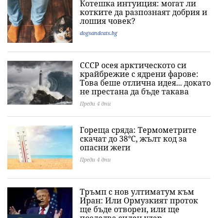
Котешка интуиция: могат ли
котките да разпознаят добрия и
лошия човек?
dogsandcats.bg
СССР осея арктическото си
крайбрежие с ядрени фарове:
Това беше отлична идея... докато
не престана да бъде такава
Преди 4 дни
Гореща сряда: Термометрите
скачат до 38°C, жълт код за
опасни жеги
Преди 4 дни
Тръмп с нов ултиматум към
Иран: Или Ормузкият проток
ще бъде отворен, или ще