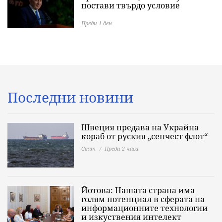
постави твърдо условие
Преди 1 ден
Последни новини
Швеция предава на Украйна
кораб от руския „сенчест флот“
Свят
Преди 2 часа
Йотова: Нашата страна има
голям потенциал в сферата на
информационните технологии
и изкуствения интелект