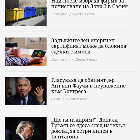
Най-после избраха фирма за
почистване на Зона 3 в София
България
Преди 8 часа
Задължителен енергиен
сертификат може да блокира
сделки с имоти
Парите ни
Преди 9 часа
Гласуваха да обвинят д-р
Антъни Фаучи в неуважение
към Конгреса
Свят
Преди 9 часа
„Ще ги издирим!“: Доналд
Тръмп се ядоса след изтекъл
доклад за остри липси в
Пентагона