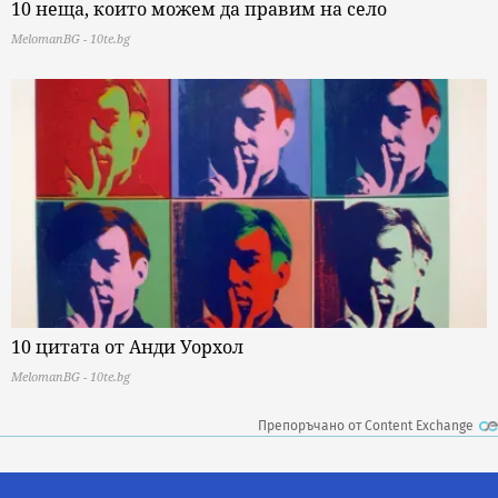
10 неща, които можем да правим на село
MelomanBG - 10te.bg
10 цитата от Анди Уорхол
MelomanBG - 10te.bg
Препоръчано от Content Exchange