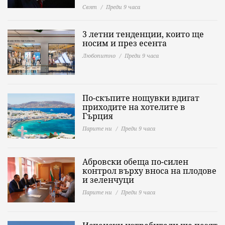
Свят
Преди 9 часа
3 летни тенденции, които ще
носим и през есента
Любопитно
Преди 9 часа
По-скъпите нощувки вдигат
приходите на хотелите в
Гърция
Парите ни
Преди 9 часа
Абровски обеща по-силен
контрол върху вноса на плодове
и зеленчуци
Парите ни
Преди 9 часа