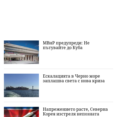
МВнР предупреди: Не
пътувайте до Куба
Ескалацията в Черно море
заплашва света с нова криза
Напрежението расте, Северна
Корея изстреля непозната