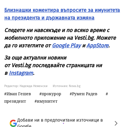
Близнашки коментира въпросите за имунитета
на президента и държавната измяна
Следете ни навсякъде и по всяко време с
мобилното приложение на
Vesti
.
bg
. Можете
да го изтеглите от
Google Play
и
AppStore
.
За още актуални новини
от
Vesti
.
bg
последвайте страницата ни
в
Instagram
.
Редактор: Надежда Неменски
Източник:
Nova.bg
Иван Гешев
прокурор
Румен Радев
президент
имунитет
Добави ни в предпочитани източници в
Google