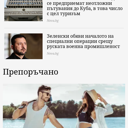
се предприемат неотложни
пътувания до Куба, в това число
с цел туризъм
Nova.bg
Зеленски обяви началото на
специални операции срещу
руската военна промишленост
Nova.bg
Препоръчано