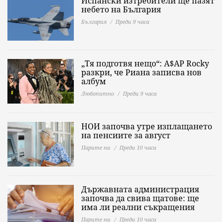
Испански изтребители ще пазят
небето на България
България
Преди 9 часа
„Тя подготвя нещо“: A$AP Rocky
разкри, че Риана записва нов
албум
Любопитно
Преди 9 часа
НОИ започва утре изплащането
на пенсиите за август
Парите ни
Преди 10 часа
Държавната администрация
започва да свива щатове: ще
има ли реални съкращения
Парите ни
Преди 10 часа