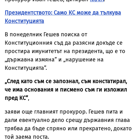
Президентството: Само КС може да тълкува
Конституцията
В понеделник Гешев поиска от
Конституционния съд да разясни докъде се
простира имунитетът на президента, що е то
„държавна измяна” и „нарушение на
Конституцията”.
„След като съм се запознал, съм констатирал,
че има основания и писмено съм ги изложил
пред КС”
,
заяви още главният прокурор. Гешев пита и
дали евентуално дело срещу държавния глава
трябва да бъде спряно или прекратено, докато
той заема поста.