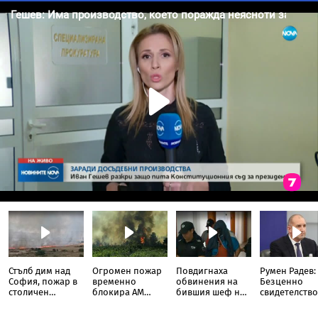
Стълб дим над
Огромен пожар
Повдигнаха
Румен Радев:
София, пожар в
временно
обвинения на
Безценно
столичен
блокира АМ
бившия шеф на
свидетелство
квартал
„Тракия“ до
ВиК-Бургас
борбите на
отбивката за
македонскит