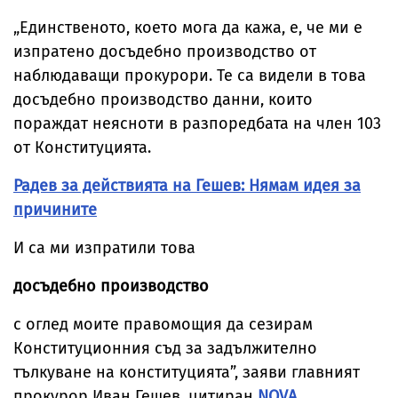
Велинград
българи
„Единственото, което мога да кажа, е, че ми е
изпратено досъдебно производство от
наблюдаващи прокурори. Те са видели в това
досъдебно производство данни, които
пораждат неясноти в разпоредбата на член 103
от Конституцията.
Радев за действията на Гешев: Нямам идея за
причините
И са ми изпратили това
досъдебно производство
с оглед моите правомощия да сезирам
Конституционния съд за задължително
тълкуване на конституцията”, заяви главният
прокурор Иван Гешев, цитиран
NOVA
.