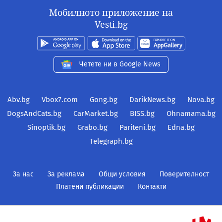
Мобилното приложение на
Vesti.bg
Четете ни в Google News
Abv.bg
Vbox7.com
Gong.bg
DarikNews.bg
Nova.bg
DogsAndCats.bg
CarMarket.bg
BISS.bg
Ohnamama.bg
Sinoptik.bg
Grabo.bg
Pariteni.bg
Edna.bg
Telegraph.bg
За нас
За реклама
Общи условия
Поверителност
Платени публикации
Контакти