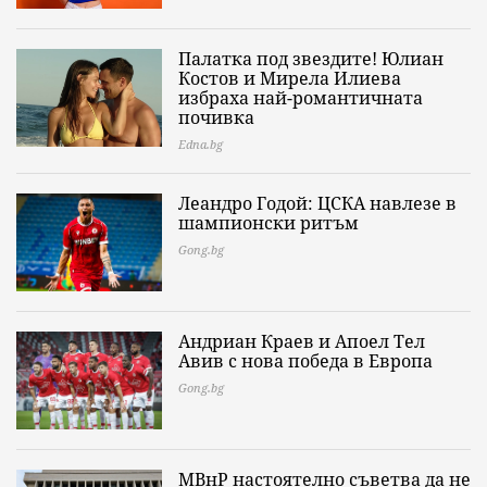
Палатка под звездите! Юлиан
Костов и Мирела Илиева
избраха най-романтичната
почивка
Edna.bg
Леандро Годой: ЦСКА навлезе в
шампионски ритъм
Gong.bg
Андриан Краев и Апоел Тел
Авив с нова победа в Европа
Gong.bg
МВнР настоятелно съветва да не