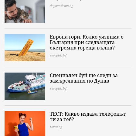
dogsandcats.bg
Европа гори. Колко уязвима е
България при следващата
екстремна гореща вълна?
sinoptik.bg
Специален буй ще следи за
замърсявания по Дунав
sinoptik.bg
ТЕСТ: Какво издава телефонът
ти за теб?
Edna.bg