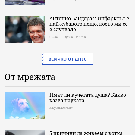
Антонио Бандерас: Инфарктът е
най-хубавото нещо, което ми се
е случвало
Свят
Преди 10 часа
ВСИЧКО ОТ ДНЕС
От мрежата
Имат ли кучетата душа? Какво
казва науката
dogsandcats.bg
5 причини да живеем с котка