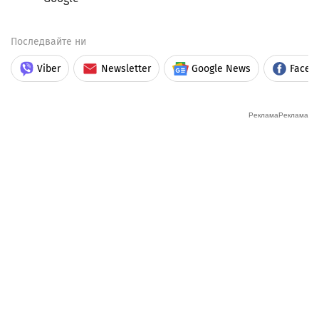
Последвайте ни
Viber
Newsletter
Google News
Faceb