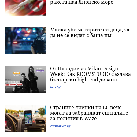
ракета над Японско море
Майка уби четирите си деца, за
да не се видят с баща им
От Пловдив до Milan Design
Week: Как ROOMSTUDIO създава
български high-end дизайн
biss.bg
Страните-членки на ЕС вече
могат да забраняват сигналите
за полиция в Waze
carmarket.bg