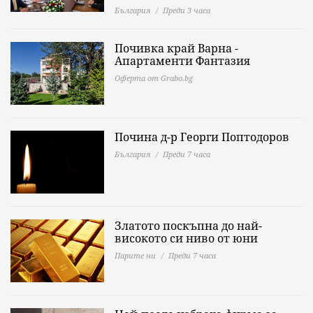
България
Преди 3 часа
Почивка край Варна -
Апартаменти Фантазия
Оферта от Grabo.bg
Почина д-р Георги Поптодоров
България
Преди 7 часа
Златото поскъпна до най-
високото си ниво от юни
Парите ни
Преди 7 часа