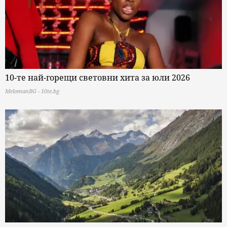
10-те най-горещи световни хита за юли 2026
MelomanBG - 10te.bg