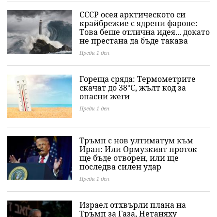
СССР осея арктическото си
крайбрежие с ядрени фарове:
Това беше отлична идея... докато
не престана да бъде такава
Преди 1 ден
Гореща сряда: Термометрите
скачат до 38°C, жълт код за
опасни жеги
Преди 1 ден
Тръмп с нов ултиматум към
Иран: Или Ормузкият проток
ще бъде отворен, или ще
последва силен удар
Преди 1 ден
Израел отхвърли плана на
Тръмп за Газа, Нетаняху