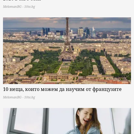
MelomanBG - 10te.bg
10 неща, които можем да научим от французите
MelomanBG - 10te.bg