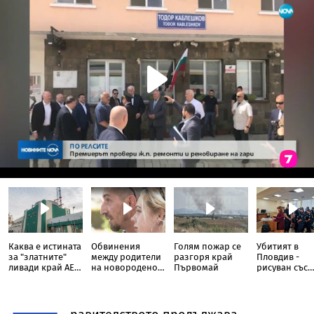
Каква е истината
Обвинения
Голям пожар се
Убитият в
за "златните"
между родители
разгоря край
Пловдив -
ливади край АЕЦ
на новородено и
Първомай
рисуван със
"Козлодуй"
болница в
свастики, с
София
обръснати
вежди, горен
цигари