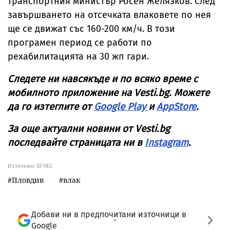
транспортния министър Росен Желязков. След
завършването на отсечката влаковете по нея
ще се движат със 160-200 км/ч. В този
програмен период се работи по
рехабилитацията на 30 жп гари.
Следете ни навсякъде и по всяко време с
мобилното приложение на Vesti.bg. Можете
да го изтеглите от
Google Play
и
AppStore
.
За още актуални новини от Vesti.bg
последвайте страницата ни в
Instagram
.
Източник:
БГНЕС
Пловдив
влак
Добави ни в предпочитани източници в
Google