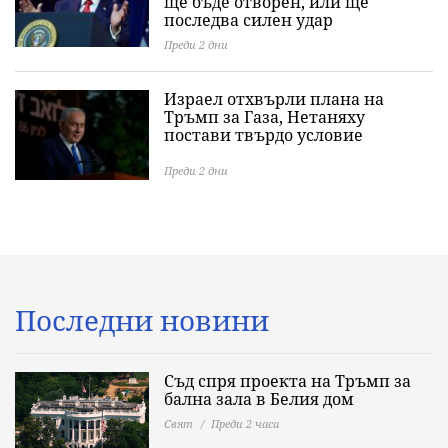
ще бъде отворен, или ще
последва силен удар
Преди 2 дни
Израел отхвърли плана на
Тръмп за Газа, Нетаняху
постави твърдо условие
Преди 2 дни
Последни новини
Съд спря проекта на Тръмп за
бална зала в Белия дом
Свят
Преди 2 часа