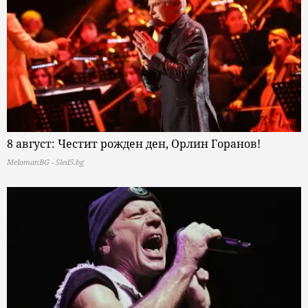
8 август: Честит рожден ден, Орлин Горанов!
MelomanBG - Sled5.bg