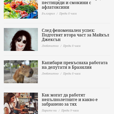
пестициди и смокини с
афлатоксини
България
Преди 8 часа
След феноменален успех:
Подготвят втора част за Майкъл
Джексън
Любопитно
Преди 8 часа
Капибари прекъснаха работата
на депутати в Бразилия
Любопитно
Преди 8 часа
Как могат да работят
непълнолетните и какво е
забранено за тях
Парите ни
Преди 9 часа