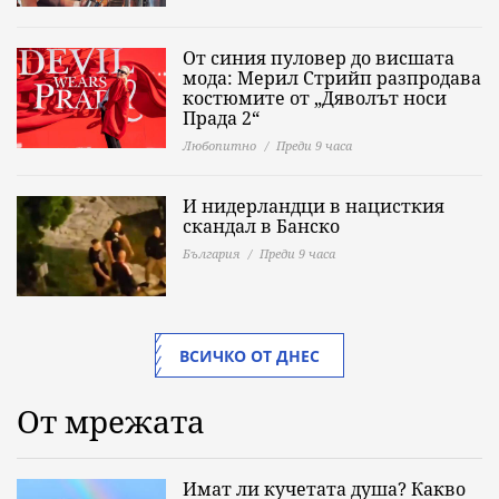
От синия пуловер до висшата
мода: Мерил Стрийп разпродава
костюмите от „Дяволът носи
Прада 2“
Любопитно
Преди 9 часа
И нидерландци в нацисткия
скандал в Банско
България
Преди 9 часа
ВСИЧКО ОТ ДНЕС
От мрежата
Имат ли кучетата душа? Какво