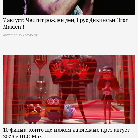
7 август: Честит рожден ден, Брус Дикинсън (Iron
Maiden)!
MelomanBG - Sled5.bg
10 филма, които ще можем да гледаме през август
2026 в HBO Max