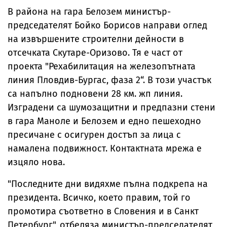
В района на гара Белозем министър-
председателят Бойко Борисов направи оглед
на извършените строителни дейности в
отсечката Скутаре-Оризово. Тя е част от
проекта "Рехабилитация на железопътната
линия Пловдив-Бургас, фаза 2“. В този участък
са напълно подновени 28 км. жп линия.
Изградени са шумозащитни и предпазни стени
в гара Маноле и Белозем и едно пешеходно
пресичане с осигурен достъп за лица с
намалена подвижност. Контактната мрежа е
изцяло нова.
"Последните дни видяхме пълна подкрепа на
президента. Всичко, което правим, той го
промотира съответно в Словения и в Санкт
Петербург", отбеляза министър-председателят