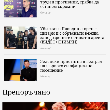
труден противник, трябва да
останем скромни
Gong.bg
Убитият в Пловдив - горен с
цигари и с обръснати вежди,
заподозрените остават в ареста
(ВИДЕО+СНИМКИ)
Nova.bg
Зеленски пристигна в Белград
на първото си официално
посещение
Nova.bg
Препоръчано