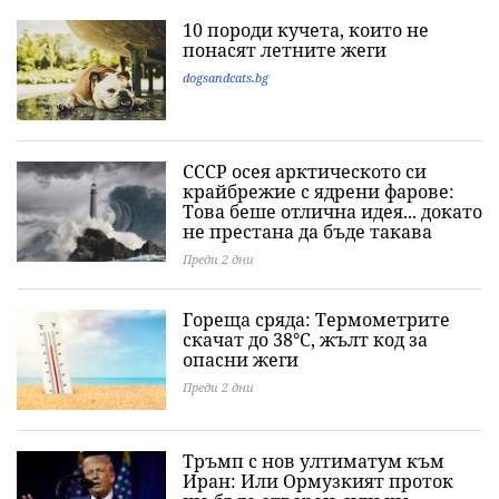
10 породи кучета, които не
понасят летните жеги
dogsandcats.bg
СССР осея арктическото си
крайбрежие с ядрени фарове:
Това беше отлична идея... докато
не престана да бъде такава
Преди 2 дни
Гореща сряда: Термометрите
скачат до 38°C, жълт код за
опасни жеги
Преди 2 дни
Тръмп с нов ултиматум към
Иран: Или Ормузкият проток