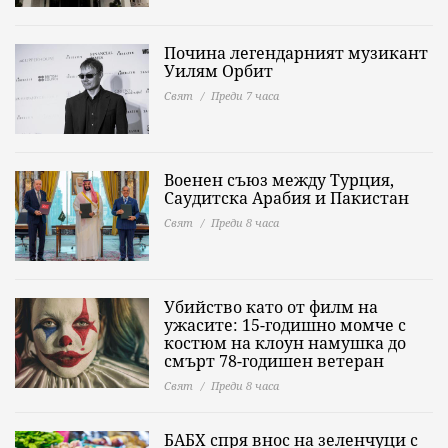
Почина легендарният музикант
Уилям Орбит
Свят
Преди 7 часа
Военен съюз между Турция,
Саудитска Арабия и Пакистан
Свят
Преди 8 часа
Убийство като от филм на
ужасите: 15-годишно момче с
костюм на клоун намушка до
смърт 78-годишен ветеран
Свят
Преди 8 часа
БАБХ спря внос на зеленчуци с