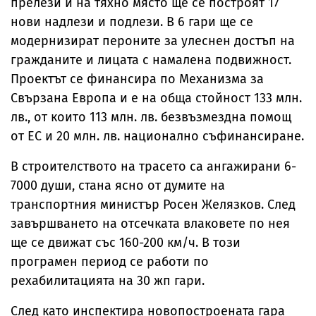
прелези и на тяхно място ще се построят 17
нови надлези и подлези. В 6 гари ще се
модернизират пероните за улеснен достъп на
гражданите и лицата с намалена подвижност.
Проектът се финансира по Механизма за
Свързана Европа и е на обща стойност 133 млн.
лв., от които 113 млн. лв. безвъзмездна помощ
от ЕС и 20 млн. лв. национално съфинансиране.
В строителството на трасето са ангажирани 6-
7000 души, стана ясно от думите на
транспортния министър Росен Желязков. След
завършването на отсечката влаковете по нея
ще се движат със 160-200 км/ч. В този
програмен период се работи по
рехабилитацията на 30 жп гари.
След като инспектира новопостроената гара