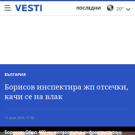
ПОСЛЕДНИ
20°
БЪЛГАРИЯ
Борисов инспектира жп отсечки,
качи се на влак
11 юни 2019, 11:50