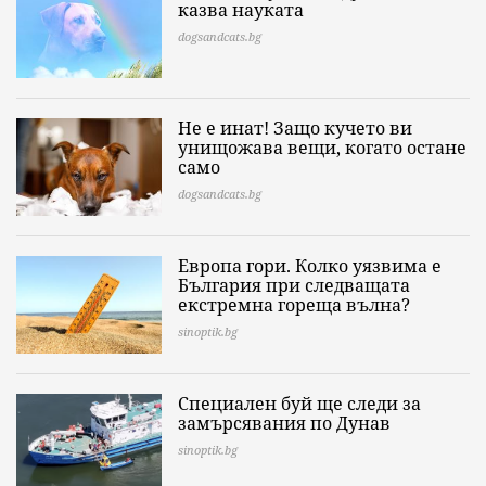
казва науката
dogsandcats.bg
Не е инат! Защо кучето ви
унищожава вещи, когато остане
само
dogsandcats.bg
Европа гори. Колко уязвима е
България при следващата
екстремна гореща вълна?
sinoptik.bg
Специален буй ще следи за
замърсявания по Дунав
sinoptik.bg