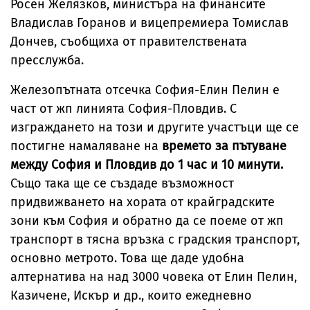
Росен Желязков, министъра на финансите
Владислав Горанов и вицепремиера Томислав
Дончев, съобщиха от правителствената
пресслужба.
Железопътната отсечка София-Елин Пелин е
част от жп линията София-Пловдив. С
изграждането на този и другите участъци ще се
постигне намаляване на
времето за пътуване
между София и Пловдив до 1 час и 10 минути.
Също така ще се създаде възможност
придвижването на хората от крайградските
зони към София и обратно да се поеме от жп
транспорт в тясна връзка с градския транспорт,
основно метрото. Това ще даде удобна
алтернатива на над 3000 човека от Елин Пелин,
Казичене, Искър и др., които ежедневно