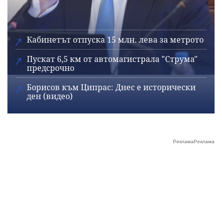
Кабинетът отпуска 15 млн. лева за метрото
Пускат 6,5 км от автомагистрала "Струма"
предсрочно
Борисов към Ципрас: Днес е исторически
ден (видео)