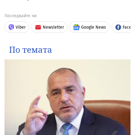
Последвайте ни
Viber
Newsletter
Google News
Faceb
По темата