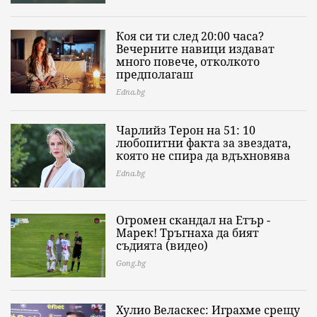
Коя си ти след 20:00 часа?
Вечерните навици издават
много повече, отколкото
предполагаш
Edna.bg
Чарлийз Терон на 51: 10
любопитни факта за звездата,
която не спира да вдъхновява
Edna.bg
Огромен скандал на Етър -
Марек! Тръгнаха да бият
съдията (видео)
Gong.bg
Хулио Веласкес: Играхме срещу