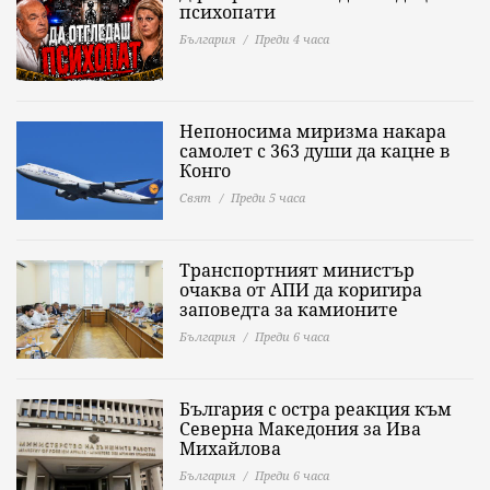
психопати
България
Преди 4 часа
Непоносима миризма накара
самолет с 363 души да кацне в
Конго
Свят
Преди 5 часа
Транспортният министър
очаква от АПИ да коригира
заповедта за камионите
България
Преди 6 часа
България с остра реакция към
Северна Македония за Ива
Михайлова
България
Преди 6 часа