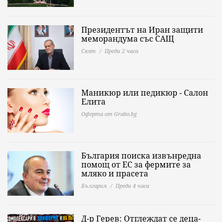
Президентът на Иран защити
меморандума със САЩ
Свят
Преди 2 часа
Маникюр или педикюр - Салон
Елита
Оферта от Grabo.bg
България поиска извънредна
помощ от ЕС за фермите за
мляко и прасета
България
Преди 4 часа
Д-р Герев: Отглеждат се деца-