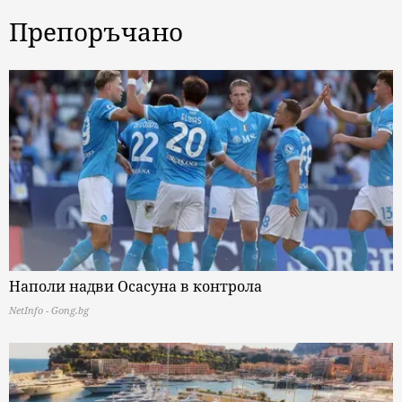
Препоръчано
Наполи надви Осасуна в контрола
NetInfo - Gong.bg