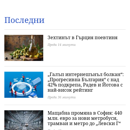
Последни
Зехтинът в Гърция поевтиня
Преди 14 минути
„Галъп интернешънъл болкан“:
„Прогресивна България“ с над
42% подкрепа, Радев и Йотова с
най-висок рейтинг
Преди 36 минути
Мащабна промяна в София: 440
млн. евро за нови метробуси,
трамваи и метро до „Левски Г“