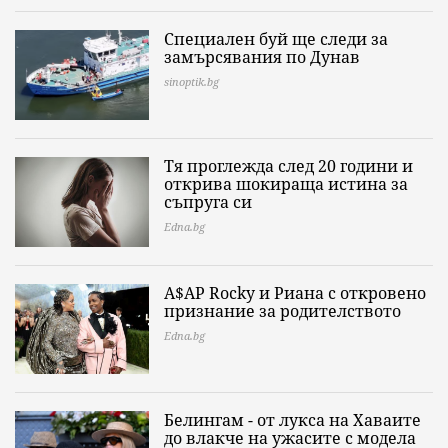
Специален буй ще следи за
замърсявания по Дунав
sinoptik.bg
Тя проглежда след 20 години и
открива шокираща истина за
съпруга си
Edna.bg
A$AP Rocky и Риана с откровено
признание за родителството
Edna.bg
Белингам - от лукса на Хаваите
до влакче на ужасите с модела