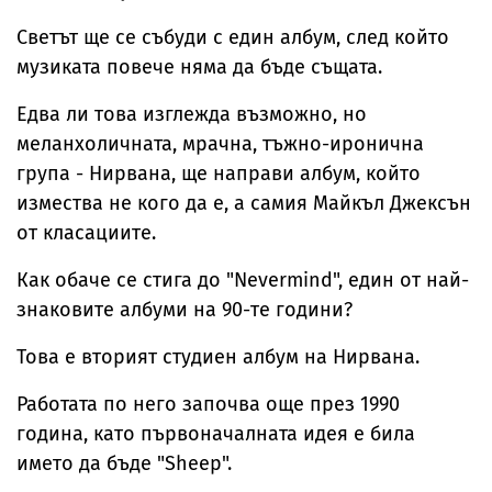
Светът ще се събуди с един албум, след който
музиката повече няма да бъде същата.
Едва ли това изглежда възможно, но
меланхоличната, мрачна, тъжно-иронична
група - Нирвана, ще направи албум, който
измества не кого да е, а самия Майкъл Джексън
от класациите.
Как обаче се стига до "Nevermind", един от най-
знаковите албуми на 90-те години?
Това е вторият студиен албум на Нирвана.
Работата по него започва още през 1990
година, като първоначалната идея е била
името да бъде "Sheep".