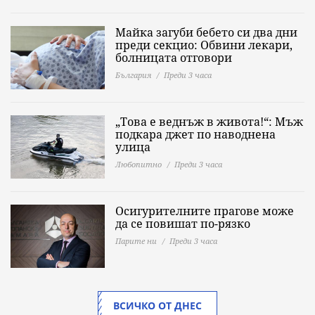
Майка загуби бебето си два дни
преди секцио: Обвини лекари,
болницата отговори
България
Преди 3 часа
„Това е веднъж в живота!“: Мъж
подкара джет по наводнена
улица
Любопитно
Преди 3 часа
Осигурителните прагове може
да се повишат по-рязко
Парите ни
Преди 3 часа
ВСИЧКО ОТ ДНЕС