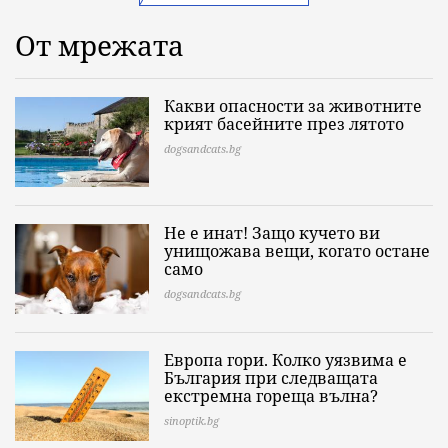
От мрежата
Какви опасности за животните
крият басейните през лятото
dogsandcats.bg
Не е инат! Защо кучето ви
унищожава вещи, когато остане
само
dogsandcats.bg
Европа гори. Колко уязвима е
България при следващата
екстремна гореща вълна?
sinoptik.bg