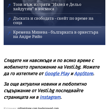
Този мъж изпрати "Излел е Дельо
хайдутин" в космоса
Дъската и свободата - скейт по време на
соца
Кремена Минева - българката в оркестъра
на Андре Рийо
Следете ни навсякъде и по всяко време с
мобилното приложение на Vesti.bg. Можете
да го изтеглите от
Google Play
и
AppStore
.
За още актуални новини и любопитно
съдържание от Vesti.bg последвайте
страницата ни в
Instagram
.
Източник:
rollingstone.com
loudersound.com