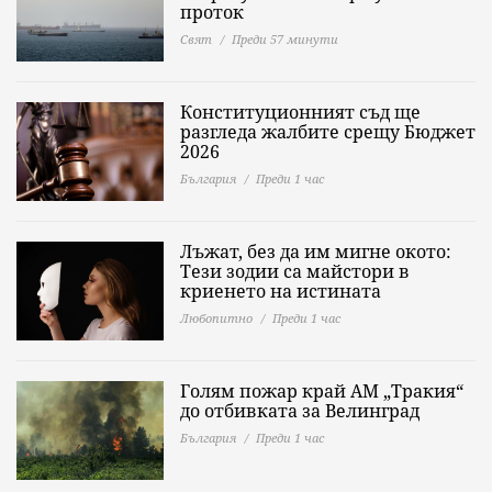
проток
Свят
Преди 57 минути
Конституционният съд ще
разгледа жалбите срещу Бюджет
2026
България
Преди 1 час
Лъжат, без да им мигне окото:
Тези зодии са майстори в
криенето на истината
Любопитно
Преди 1 час
Голям пожар край АМ „Тракия“
до отбивката за Велинград
България
Преди 1 час