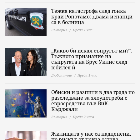
Тежка катастрофа след гонка
край Ропотамо: Двама испанци
са в болница
България
Преди 1 час
„Какво би искал съпругът ми?“:
Тъжното признание на
съпругата на Брус Уилис след
юбилея ѝ
Любопитно
Преди 1 час
Обиски и разпити в два града по
разследване за злоупотреби с
евросредства във ВиК-
Кърджали
България
Преди 2 часа
Жилищата у нас са надценени,
но рискът от криза остава