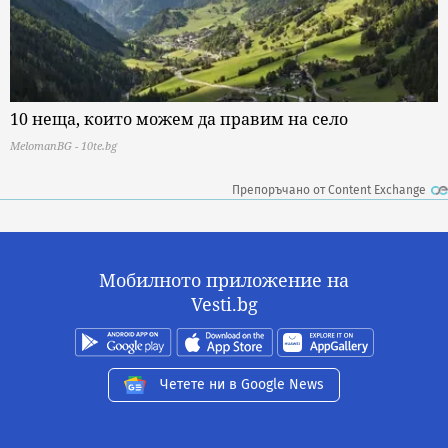
10 неща, които можем да правим на село
MelomanBG - 10te.bg
Препоръчано от Content Exchange
Мобилното приложение на
Vesti.bg
Четете ни в Google News