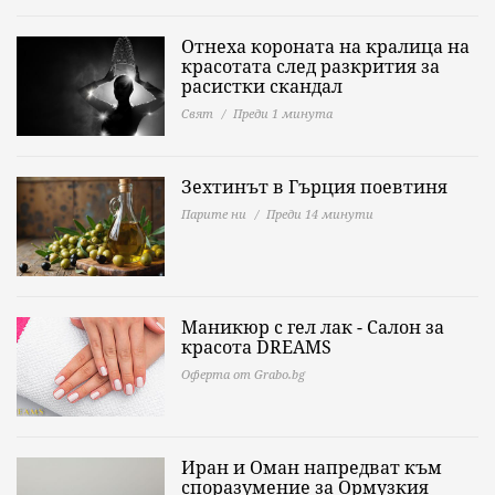
Отнеха короната на кралица на
красотата след разкрития за
расистки скандал
Свят
Преди 1 минута
Зехтинът в Гърция поевтиня
Парите ни
Преди 14 минути
Маникюр с гел лак - Салон за
красота DREAMS
Оферта от Grabo.bg
Иран и Оман напредват към
споразумение за Ормузкия