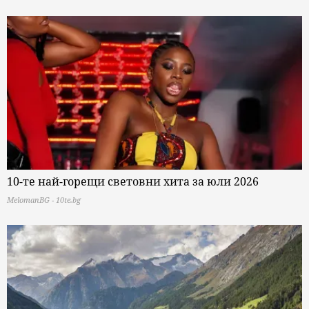
10-те най-горещи световни хита за юли 2026
MelomanBG - 10te.bg