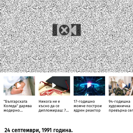
"Българската
Никога не е
17-годишно
94-годишна
Коледа" дарява
късно да се
момче построи
художничка
модерно
дипломираш: 70-
ядрен реактор
превърна се
оборудване на
годишен
си в галерия
Неонатологичното
пенсионер
отделение в
завърши
МБАЛ
медицина
24 септември, 1991 година.
Благоевград