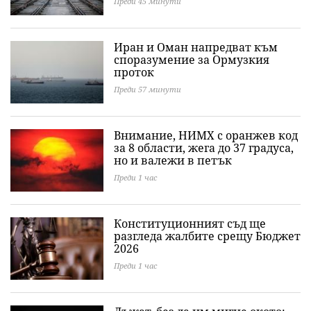
Преди 45 минути
Иран и Оман напредват към
споразумение за Ормузкия
проток
Преди 57 минути
Внимание, НИМХ с оранжев код
за 8 области, жега до 37 градуса,
но и валежи в петък
Преди 1 час
Конституционният съд ще
разгледа жалбите срещу Бюджет
2026
Преди 1 час