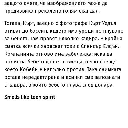
защото смята, че изображението може да
предизвика прекалено голям скандал.
Тогава, Кърт, заедно с фотографа Кърт Уедъл
отиват до басейн, където има уроци по плуване
за бебета. Там правят няколко кадъра. В крайна
сметка всички харесват този с Спенсър Елдън.
Компанията отново има забележка: иска да
полът на бебето да не се вижда, нещо срещу
което Кобейн е напълно против. Така снимката
остава нередактирана и всички сме запознати
с кадъра, в който бебето плува след долара.
Smells like teen spirit