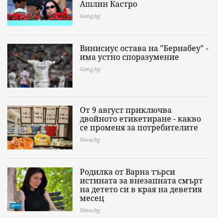
Ашлин Кастро
Gong.bg
Винисиус остава на "Бернабеу" -
има устно споразумение
Gong.bg
От 9 август приключва
двойното етикетиране - какво
се променя за потребителите
Nova.bg
Родилка от Варна търси
истината за внезапната смърт
на детето си в края на деветия
месец
Nova.bg