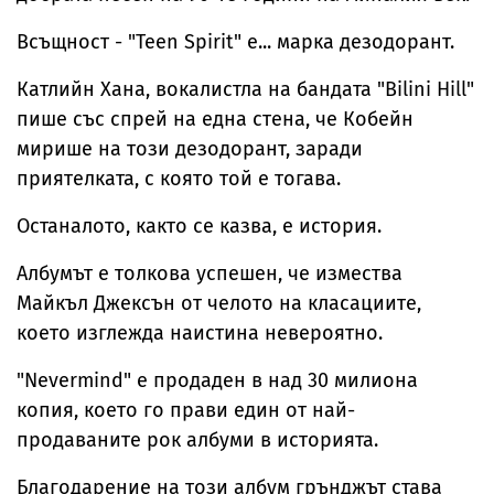
Всъщност - "Teen Spirit" e... марка дезодорант.
Катлийн Хана, вокалистла на бандата "Bilini Hill"
пише със спрей на една стена, че Кобейн
мирише на този дезодорант, заради
приятелката, с която той е тогава.
Останалото, както се казва, е история.
Албумът е толкова успешен, че измества
Майкъл Джексън от челото на класациите,
което изглежда наистина невероятно.
"Nevermind" е продаден в над 30 милиона
копия, което го прави един от най-
продаваните рок албуми в историята.
Благодарение на този албум грънджът става