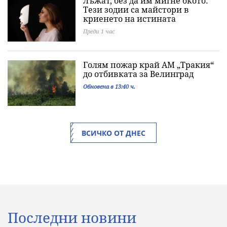
Лъжат, без да им мигне окото:
Тези зодии са майстори в
криенето на истината
Преди 1 час
Голям пожар край АМ „Тракия“
до отбивката за Велинград
Обновена в 13:40 ч.
ВСИЧКО ОТ ДНЕС
Последни новини