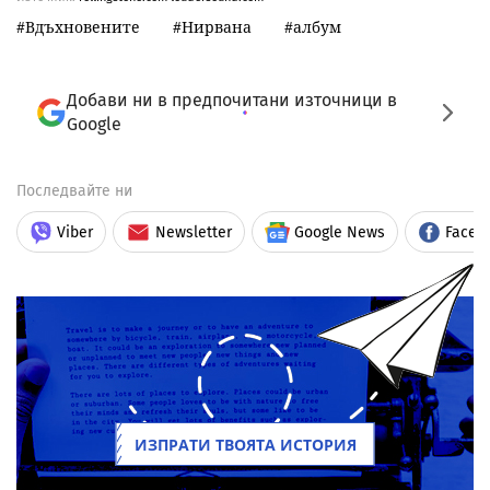
Вдъхновените
Нирвана
албум
Добави ни в предпочитани източници в
Google
Последвайте ни
Viber
Newsletter
Google News
Faceb
ИЗПРАТИ ТВОЯТА ИСТОРИЯ