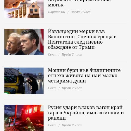
малък
Парите ни
Преди 2 часа
Извънредни мерки във
Вашингтон: Спешна среща в
Пентагона след гневно
обаждане от Тръмп
Свят
Преди 2 часа
Мощни бури във Филипините
отнеха живота на най-малко
четирима души
Свят
Преди 2 часа
Русия удари влаков вагон край
гара в Украйна, има загинали и
ранени
Свят
Преди 2 часа