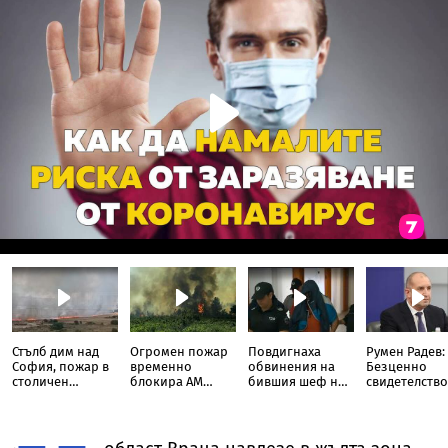
Стълб дим над
Огромен пожар
Повдигнаха
Румен Радев:
София, пожар в
временно
обвинения на
Безценно
столичен
блокира АМ
бившия шеф на
свидетелство
квартал
„Тракия“ до
ВиК-Бургас
борбите на
отбивката за
македонскит
Велинград
българи