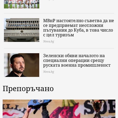
МВнР настоятелно съветва да не
се предприемат неотложни
пътувания до Куба, в това число
с цел туризъм
Nova.bg
Зеленски обяви началото на
специални операции срещу
руската военна промишленост
Nova.bg
Препоръчано