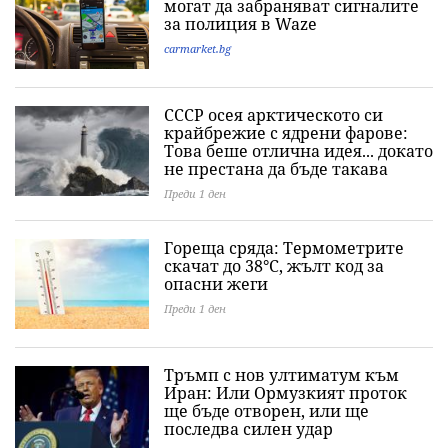
могат да забраняват сигналите
за полиция в Waze
carmarket.bg
СССР осея арктическото си
крайбрежие с ядрени фарове:
Това беше отлична идея... докато
не престана да бъде такава
Преди 1 ден
Гореща сряда: Термометрите
скачат до 38°C, жълт код за
опасни жеги
Преди 1 ден
Тръмп с нов ултиматум към
Иран: Или Ормузкият проток
ще бъде отворен, или ще
последва силен удар