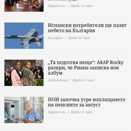
Парите ни
Преди 11 часа
Испански изтребители ще пазят
небето на България
България
Преди 11 часа
„Тя подготвя нещо“: A$AP Rocky
разкри, че Риана записва нов
албум
Любопитно
Преди 11 часа
НОИ започва утре изплащането
на пенсиите за август
Парите ни
Преди 11 часа