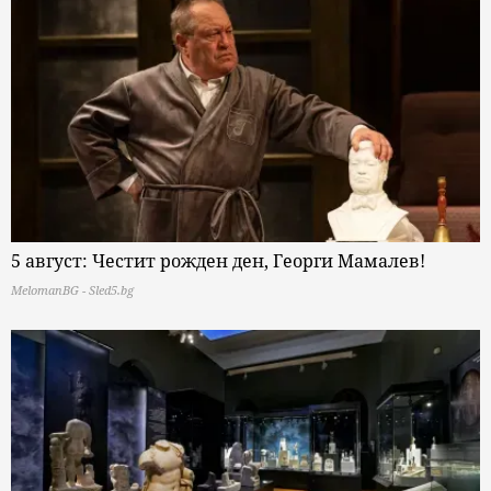
5 август: Честит рожден ден, Георги Мамалев!
MelomanBG - Sled5.bg