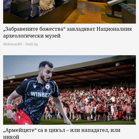
„Забравените божества“ завладяват Националния
археологически музей
MelomanBG - Sled5.bg
„Армейците“ са в цикъл – или нападател, или
никой