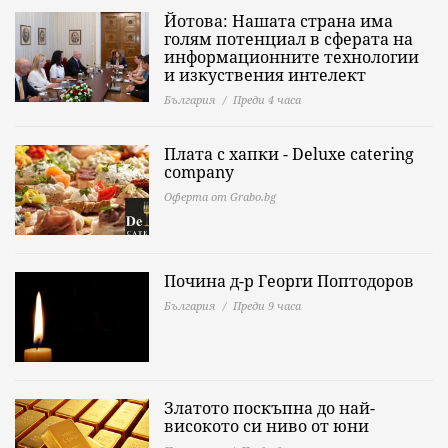
Йотова: Нашата страна има
голям потенциал в сферата на
информационните технологии
и изкуствения интелект
България
Преди 4 часа
Плата с хапки - Deluxe catering
company
Оферта от Grabo.bg
Почина д-р Георги Поптодоров
България
Преди 9 часа
Златото поскъпна до най-
високото си ниво от юни