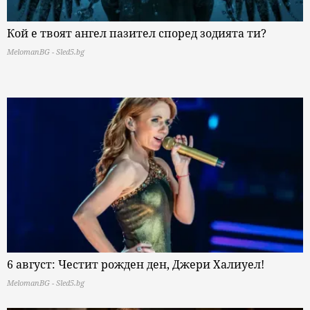
Кой е твоят ангел пазител според зодията ти?
MelomanBG - Sled5.bg
6 август: Честит рожден ден, Джери Халиуел!
MelomanBG - Sled5.bg